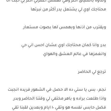
وتناوه باشتياق أكثر وهي تهمس اغمرني اكثر بي حبك انا
محتاجك اوي لي يشتعل يدر أكثر من نبرتها
ويقترب من اذنها وبهمس لها بصوت مستعار
بدر: وانا كمان محتاجك اوي عشان احس اني حي
وانغمزها في عالم العشق والهواي
ترجع لي الحاضر
نجم : بس يا ستي ده الا حصل في الشهور فريده انجبت
واذا طلعت براده و باهر مختفي لي وقتنا الحاضر وبدر
فضل حابس نفسه هو وتقي ١٠ ايام وبعدين لقبنا تقي