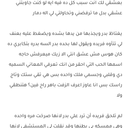
بعشقي لك انت سبب كل ده فيه ايه لو كنت جاوبتني
عشقي بدل ما ترفضني وتحاولتي لي اله دمار
يغتاظ بدر ويجذبها من يدها بشده ويضغط عليه بعنف
لي تتأوه فريده ويقول لها بحده بدر السه بدره بتكابري ده
كان هوس مش عشق انتي الا زيك ميعرفش حاجه
اسمها الحب التي احقر من انك تعرفي المعاني السميه
دي وقلبي وجسمي ملك واحده بس هي تقي ستك وتاج
راسك بس انا عاوز اعرف الزفت باهر راح فين؟ هتنطقي
ولا
لم تلحق فريده أن ترد علي بدر لانها صرخت مره واحده
وهي ممسكه بي بطنها وقد نقلت لي المستشفى لانها