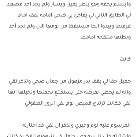
وابتسم يخفه وهو ينظر يمين ويسار ولم يجد احد فصعد
لي الطابق الثاني لي يفاجئ بي ضحي امامه تقف امام
غرفتها ويبدوا انها مستيقظ من نومها الان ولم تجد أحد
وبطنها منتفخه امامها
كانت
جميل حقا لي يقف بدر مزهول من جمال ضحي وتذكر تقي
وانه لم يحظي بفرصه حتى يستمتع بحملها وتخيلها انها
تقي فكانت ترتدي قميص نوم نقي الروز الطفولي
المرسوم عليه توم وجيري وتذكر ان تقي قد اختارته
واشترته حتى تلبسه وهي حامل في شهورها الاخيره كانت