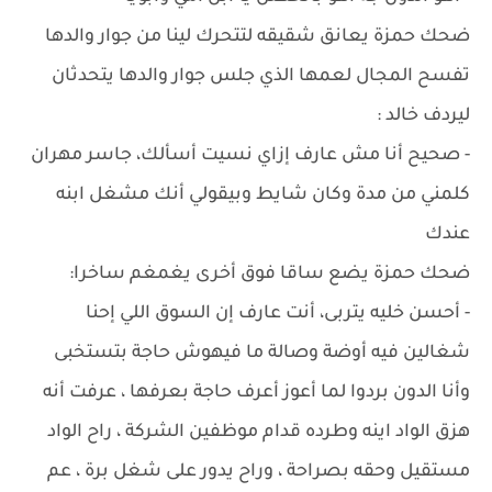
ضحك حمزة يعانق شقيقه لتتحرك لينا من جوار والدها
تفسح المجال لعمها الذي جلس جوار والدها يتحدثان
ليردف خالد :
- صحيح أنا مش عارف إزاي نسيت أسألك، جاسر مهران
كلمني من مدة وكان شايط وبيقولي أنك مشغل ابنه
عندك
ضحك حمزة يضع ساقا فوق أخرى يغمغم ساخرا:
- أحسن خليه يتربى، أنت عارف إن السوق اللي إحنا
شغالين فيه أوضة وصالة ما فيهوش حاجة بتستخبى
وأنا الدون بردوا لما أعوز أعرف حاجة بعرفها ، عرفت أنه
هزق الواد اينه وطرده قدام موظفين الشركة ، راح الواد
مستقيل وحقه بصراحة ، وراح يدور على شغل برة ، عم