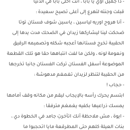
- دا جميل أوي يا بابا ، أنت أحلى بابا في الدنيا
قبلت وجنته لتهرع إلى أعلى تصيح سعيدة :
- أنا هروح اوريه لياسين ، ياسين شوف فستان توتا
ضحكت لينا ليشاركها زيدان في الضحك مدت يدها إلى
الحقيبة تخرج فستانها أعجبه شكله وتصميمه الرقيق
ونعومة لونه ، ولكن ما لفت انتباهها حقا هو تلك القطعة
الموضوعة أسفل الفستان تركت الفستان جانبا تخرجها
من الحقيبة لتنظر لزيدان تغمغم مدهوشة :
- حجاب !
ابتسم يحرك رأسه بالإيجاب ليقم من مكانه وقف أمامها
يمسك ذراعيها بكفيه يغمغم مترفقا :
- ايوة ، مش ملاحظة أنك اتأخرتِ جامد في الخطوة دي ،
بنات العيلة كلهم حتى المطرقعة مايا اتحجبوا ما