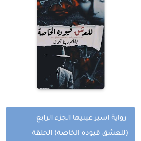
رواية اسير عينيها الجزء الرابع
(للعشق قيوده الخاصة) الحلقة