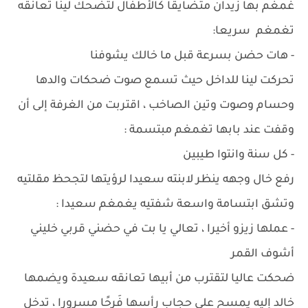
غمغم بها زيدان متضايقا كالأطفال لتضحك لينا تعانقه
تغمغم سريعا:
- هات حضن بسرعة قبل ما خالك يشوفنا
تحركت لينا للداخل حيث تسمع صوت ضحكات والدها
وحسام وصوت وتين الصاخب ، اقتربت من الغرفة إلى أن
وقفت عند بابها تغمغم مبتسمة :
- كل سنة وانتوا طيبين
رفع خال وجهه ينظر لابنته سعيدا لرؤيتها لتجحظ مقلتيه
وتشق ابتسامة واسعة شفتيه يغمغم سعيدا :
- عملها زيزو أخيرا ، تعالي يا بت في حضني قربي خليني
أشوف القمر
ضحكت عاليا لتقترب من أبيها تعانقه سعيدة ويضمها
خالد إليه يمسح على حجاب رأسها فَرِحًا مسرورا ، تدخل