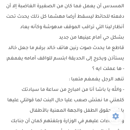
المسدس أن يعمل فما كان من الصغيرة الغاضبة إلا أن
دفعته للحائط ليسقط أرضا مهشما كل ذلك يحدث تحت
أنظار لينا التي تراقب الموقف مدهوشة وكأنه يعاد
بشكل حي أمام عينيها من جديد
قاطع ما يحدث صوت رنين هاتف خالد برقم ما جعل خالد
يستأذن ويخرج إلى الحديقة ابتسم للواقف أمامه يغمغم:
- ها عملت ايه ؟
تنهد الرجل يغمغم متعبا :
- والله يا باشا أنا من امبارح من ساعة ما سيادتك
كلمتني ما نمتش صعب عليا حال البنت لما قولتلي عليها
بلغت حقوق الطفل والجهة المعنية بالأطفال
والاعتداءات عليهم في الوزارة وبلغتهم كمان أن جنابك