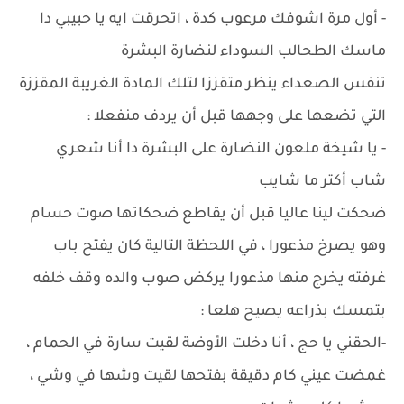
- أول مرة اشوفك مرعوب كدة ، اتحرقت ايه يا حبيبي دا
ماسك الطحالب السوداء لنضارة البشرة
تنفس الصعداء ينظر متقززا لتلك المادة الغريبة المقززة
التي تضعها على وجهها قبل أن يردف منفعلا :
- يا شيخة ملعون النضارة على البشرة دا أنا شعري
شاب أكتر ما شايب
ضحكت لينا عاليا قبل أن يقاطع ضحكاتها صوت حسام
وهو يصرخ مذعورا ، في اللحظة التالية كان يفتح باب
غرفته يخرج منها مذعورا يركض صوب والده وقف خلفه
يتمسك بذراعه يصيح هلعا :
-الحقني يا حج ، أنا دخلت الأوضة لقيت سارة في الحمام ،
غمضت عيني كام دقيقة بفتحها لقيت وشها في وشي ،