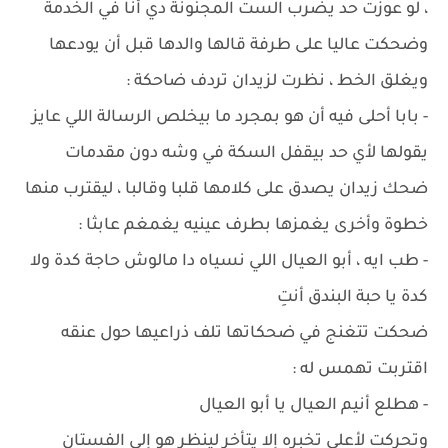
، لو عوزت حد يضرب الست المجنونة دي أنا في الخدمة
وضحكت عاليا على طرفة قالها والدها قبل أن يودعها
ويغلق الخط ، نظرت لزيدان تردف ضاحكة :
- بابا أحلى فيه أن هو بمجرد ما بيخلص الرسالة اللي عايز
يقولها لأي حد بيقفل السكة في وشه دون مقدمات
ضحك زيدان يصدق على كلامها قلبا وقالبا ، ليقترب منها
خطوة وأخرى يغمزها بطرف عينيه يغمغم عابثا :
- طب ايه ، أبو العيال اللي نسياه دا مالوش حاجة كدة ولا
كدة يا حبة البندق أنتِ
ضحكت تتغنج في ضحكاتها تلف ذراعيها حول عنقه
اقتربت تهمس له :
- هطلع أنيم العيال يا أبو العيال
وتحركت لأعلي تخبره إلا يتأخر لينظر هو إلى الفستان