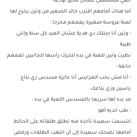
أنهي مستشفى عشان نلحق نودعه
أما هناك أمامهم اقترب خالد الصغير من وتين يخرج لها
لعبة عروسة صغيرة يغمغم محرجا :
- وتين أنا جبتلك دي هدية عشان العيد كل سنة وإنتي
طيبة
نظرت وتين للعبة في يده لتحرك رأسها للجانبين تغمغم
حانقة :
- أنا مش بحب العرايس أنا عايزة مسدس زي بتاع
ياسين وزي بتاعك
مد يده لها سريعا بالمسدس اللعبة في يده :
- طب خديه أهو
ابتسمت سعيدة تأخذه منه تطلق طلقاته على الحائط
أمامها تضحك سعيدة إلى أن انتهت الطلقات ورفض