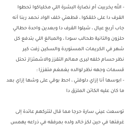
- الله يخربيت أم نضارة البشرة اللي مخلياكوا تحطوا
القرف دا على خلقكوا ، قطعتي خلف الواد نحمد ربنا أنه
جاب أربع عيال ، شيلوا القرف دا وبعدين واحدة حطالي
حلزون والتانية طحالب سودا ، والمبالغ اللي بتدفع كل
شهر في الكريمات المستوردة والسكين زفت كير
نظر حسام خلفه ليرى معالم التقزز والاشمئزاز تحتل
قسمات وجهه نظر لوالده يغمغم متفززا :
- ابوسها أنا إزاي دلوقتي ، احط بوقي على وشها إزاي بعد
ما كان عليه الكائن الملزق دا
توسعت عيني سارة حرجا مما قال لتتركهم عائدة إلى
غرفتها في حين لكز خالد ولده بمرفقه في ذراعه يهمس