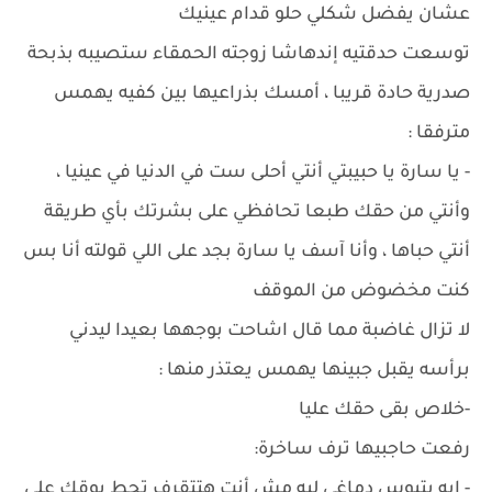
عشان يفضل شكلي حلو قدام عينيك
توسعت حدقتيه إندهاشا زوجته الحمقاء ستصيبه بذبحة
صدرية حادة قريبا ، أمسك بذراعيها بين كفيه يهمس
مترفقا :
- يا سارة يا حبيبتي أنتي أحلى ست في الدنيا في عينيا ،
وأنتي من حقك طبعا تحافظي على بشرتك بأي طريقة
أنتي حباها ، وأنا آسف يا سارة بجد على اللي قولته أنا بس
كنت مخضوض من الموقف
لا تزال غاضبة مما قال اشاحت بوجهها بعيدا ليدني
برأسه يقبل جبينها يهمس يعتذر منها :
-خلاص بقى حقك عليا
رفعت حاجبيها ترف ساخرة:
- ايه بتبوس دماغي ليه مش أنت هتتقرف تحط بوقك على