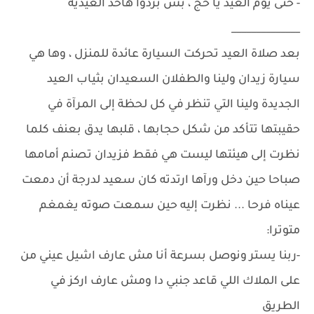
- حتى يوم العيد يا حج ، بس بردوا هاخد العيدية
______________
بعد صلاة العيد تحركت السيارة عائدة للمنزل ، وها هي
سيارة زيدان ولينا والطفلان السعيدان بثياب العيد
الجديدة ولينا التي تنظر في كل لحظة إلى المرآة في
حقيبتها تتأكد من شكل حجابها ، قلبها يدق بعنف كلما
نظرت إلى هيئتها ليست هي فقط فزيدان تصنم أمامها
صباحا حين دخل ورآها ارتدته كان سعيد لدرجة أن دمعت
عيناه فرحا ... نظرت إليه حين سمعت صوته يغمغم
متوترا:
-ربنا يستر ونوصل بسرعة أنا مش عارف اشيل عيني من
على الملاك اللي قاعد جنبي دا ومش عارف اركز في
الطريق