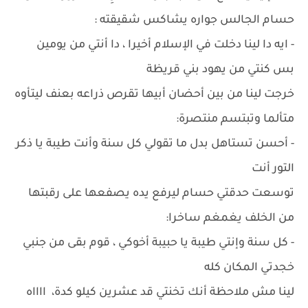
حسام الجالس جواره يشاكس شقيقته :
- ايه دا لينا دخلت في الإسلام أخيرا ، دا أنتي من يومين
بس كنتي من يهود بني قريظة
خرجت لينا من بين أحضان أبيها تقرص ذراعه بعنف ليتأوه
متألما وتبتسم منتصرة:
- أحسن تستاهل بدل ما تقولي كل سنة وأنت طيبة يا ذكر
التور أنت
توسعت حدقتي حسام ليرفع يده يصفعها على رقبتها
من الخلف يغمغم ساخرا:
- كل سنة وإنتي طيبة يا حبيبة أخوكي ، قوم بقى من جنبي
خجدتي المكان كله
لينا مش ملاحظة أنك تخنتي قد عشرين كيلو كدة، ااااه