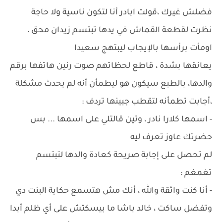
فضلش غيرك ،قولت ابادر أنا لتكون ناسية ولا حاجة
نظرت لقطعة القماش في يدها تبتسم زيدان محق ،
اومأت برأسها بالإيجاب ليبتهج سعيدا
يعانقها بشدة ، قاطع لحظاتهم صوت رنين هاتفها برقم
والدها، بالطبع سيكون هو ليطمأن أنه لم يحدث مشكلة
،أجابت تطمأنه لتقطب جبينها تردف :
- اسمها كلارا نادر ، وتين قالتلي على اسمها ... بس
حضرتك عاوز تعرف ليه
لم تحصل على إجابة صريحة كعادة والدها لتبتسم
تغمغم :
- أنا كنت واثقة والله ، أنك مش هتسمع حكاية البنت دي
وتفضل ساكت ، خالد باشا ما بيسكتش على أي ظلم أبدا