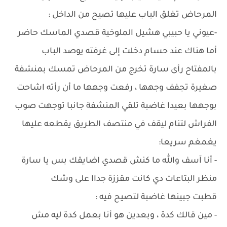
المرحاض تغلق الباب عليها تصيح من الداخل :
-عيوني يا حبيبي هشيل الملوخية قصدي الماسك حاضر
أما هناك عند حسام دخلت إلى غرفته يوصد الباب
بالمفتاح رأى سارة تخرج من المرحاض تمسك بمنشفة
صغيرة تجفف وجهها ، رفعت وجهها ما أن رأته اشاحت
بوجهها بعيدا غاضبة تلقي المنشفة جانبا توجهت صوب
الفراش لتنام ليقف في منتصف الطريق يقطعه عليها
يغمغم سريعا:
- أنا آسف والله ما كنش قصدي اضايقك بس يا سارة
منظر البتاعات دي كانت مقززة جداا على وشك
قطبت جبينها غاضبة لتصيح فيه :
- مين قالك كدة ، وبعدين هو أنا بعمل كدة ليه مش