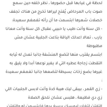
لحظة في غيابها قبل حضورها ، نظر خلفه حين سمع
صوت باب المرحاض يُفتح ليراها تخرج من هناك تجفف
خصلات شعرها ابتسمت ما أن رأته تغمغم سعيدة:
- كل سنة وأنت طيب يا حبيبي عقبال كل سنة وأنت معانا
يارب ، تعالا اعدلك الياقة بتاعت الجلبية عشان مش
مظبوطة
ابتسم يقترب منها لتضع المنشفة جانبا تعدل له ثيابه
التقطت زجاجة عطره التي لا يغير نوعها أبدا ولا يليق به
غيرها بضع زخات بسيطة لتضعها جانبا تغمغم سعيدة
:
- زي القمر ، بيبقى ليك هيبة كدة وأنت لابس الجلبيات اللي
زي دي فظيعة ، هلبس عشان نلحق الصلاة
التفتت لتغادر ليمسك برسغ يدها فابتسمت له والتفتت