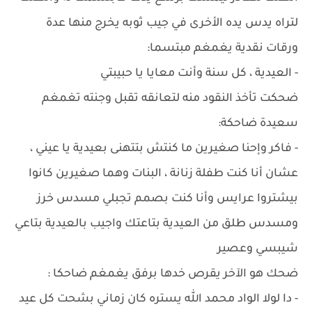
لتراه يدس يده الأخرى في جيب ثوبه يخرج منها عدة
ورقات نقدية يغمغم مبتسما:
- العيدية ، كل سنة وأنت معايا يا حبيبتي
ضحكت تأخذ النقود منه لتعانقه تقبل وجنته تغمغم
سعيدة ضاحكة:
- فاكر وإحنا صغيرين ما كنتش بتتهنى بعيدية يا عيني ،
عشان أنا كنت طفلة زنانة ، البنات وهما صغيرين كانوا
بيشتروا عرايس وأنا كنت بصمم تجبلي مسدس خرز
ومسدس طلق من العيدية بتاعتك واجيب بالعيدية بتاعي
شيبسي وعصير
ضحك هو الآخر يقرص خدها برفق يغمغم ضاحكا :
- دا لولا الواد محمد الله يستره كان زماني بشحت كل عيد