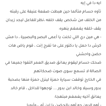
ايه دا في إيه
تأوه حسام متألما حين هبطت صفعة عنيفة على رقبته
من الخلف من شخص يقف خلفه ،نظر للفاعل ليجد زيدان
يقف خلفه يغمغم ينهره:
- هي مين دي اللي تخنت يا أعمى البصر والبصيرة ، دا مش
كرش دا حمل يا دكتور على ما تفرج إنت ، قوم ياض هات
حضن واحشني
ضحك حسام ليقوم يعانق صديق العمر التفوا جميعا في
الصالة لا تسمع سوى صوت ضحكاتهم
في الخارج توقفت سيارة حمزة لينزل حمزة منها بصحبة
بدور وسيلا وخالد ابن بدور ... توجهوا للداخل ، قام خالد
يعانق أخيه يغمغم مبتهجا:
- أهو الدون جه أهو بالحضن يا ابن أمي وأبويا