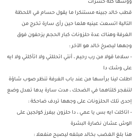
ووشها كله حشرات
قطب خالد جبينه مستنكرا ما يقول حسام في اللحظة
التالية اتسعت عينيه هلعا حين رأى سارة تخرج من
الغرفة وهناك عدة حلزونات كبار الحجم يزحفون فوق
وجهها ليصرخ خالد هو الآخر :
- سلاما قولا من رب رحيم ، أنتي اتحللتي ولا اتأكلتي ولا ايه
على وشك دا
اطلت لينا برأسها من عند باب الغرفة تنظر صوب شاؤة
لتنفجر كلتاهما في الضحك ، مدت سارة يدها تعدل وضع
إحدى تلك الحلزونات على وجهها تردف ضاحكة :
- اتاكلت ايه بس يا عمي ، دا حلزون بيفرز كولجين على
الوش عشان نضارة البشرة
هنا بلغ الغضب بخالد مبلغه ليصيح منفعلا :