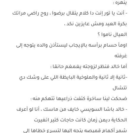
ينهره :
- أنت يا تور إنت دا كلام يتقال برضوا ، روح راضي مراتك
بكرة العيد ومش عايزين نكد ،
العيال ناموا ؟
اومأ حسام برأسه بالإيجاب ليستأذن والده يتوجه إلى
غرفته
أما خالد فنظر لزوجته يغمغم حانقا :
-ثانية إلا ثانية والملوخية البايظة اللي على وشك دي
تتشال
ضحكت لينا ساخرة كتفت ذراعيها تتهكم منه :
- خالد باشا السويسي خايف من ماسك ، أنا لو أعرف
الحكاية ديمن زمان كانت حاجات كتير اتغيرت
شمر أكمام قميصه يتجه إليها لتسرع خطاها إلى