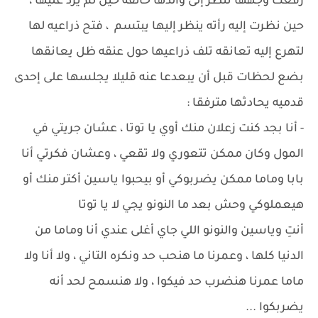
رفعت وجهها تنظر إلى والدها خائفة حين لم يرد عليها ،
حين نظرت إليه رأته ينظر إليها يبتسم ، فتح ذراعيه لها
لتهرع إليه تعانقه تلف ذراعيها حول عنقه ظل يعانقها
بضع لحظات قبل أن يبعدعا عنه قليلا يجلسها على إحدى
قدميه يحادثها مترفقا :
- أنا بجد كنت زعلان منك أوي يا توتا ، عشان جريتي في
المول وكان ممكن تتعوري ولا تقعي ، وعشان فكرتي أنا
بابا وماما ممكن يضربوكي أو بيحبوا ياسين أكتر منك أو
هيعملوكي وحش بعد ما النونو يجي لا يا توتا
أنتِ وياسين والنونو اللي جاي أغلى عندي أنا وماما من
الدنيا كلها ، وعمرنا ما هنحب حد ونكره التاني ، ولا أنا ولا
ماما عمرنا هنضرب حد فيكوا ، ولا هنسمح لحد أنه
يضربكوا ...