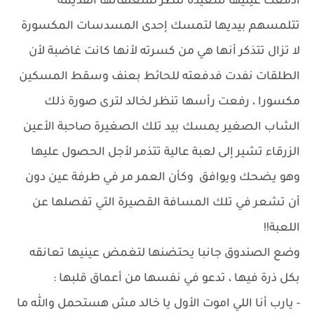
ادمعت عينيها سعيدة تنظر لمتعلقاتها القديمة
تتلمسهم بيديها لتمسك إحدى المسدسات المكسورة
لا تزال تتذكر أنها هي من كسرته لأنها كانت غاضبة لأن
الطلقات نفدت فدفعته للحائط بعنف وسقط المسكين
مكسورا ، رفعت رأسها تنظر لخالد لترى صورة ذلك
الشاب الصغير يمسك بيد تلك الصغيرة صاحبة الأعين
الزرقاء تشير إلى لعبة عالية تتذمر لأجل الحصول عليها
وهو يضحك ويوافق وكأن العمر مر في طرفة عين دون
أن تشعر في تلك المسافة القصيرة التي تفصلها عن
اللعبة!!
وضع الصندوق جانبا يحتضنها لتغمض عينيها تعانقه
بكل ذرة فيها ، تدعو في نفسها من أعماق قلبها :
- يارب أنا اللي اموت الأول يا خالد مش هستحمل والله ما