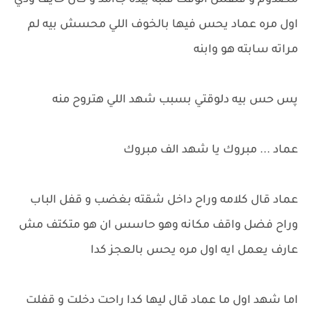
مصدوم و فنفس الوقت قلبه بیده جاامد و كان خايف ودي
اول مره عماد يحس فيها بالخوف اللي محسش بيه لم
مراته سابته هو وابنه
پس حس بيه دلوقتي بسبب شهد اللي هتروح منه
عماد ... مبروك يا شهد الف مبروك
عماد قال كلامه وراح داخل شقته بغضب و قفل الباب
وراح فضل واقف مكانه وهو حاسس ان هو متكتف مش
عارف يعمل ايه اول مره يحس بالعجز كدا
اما شهد اول ما عماد قال ليها كدا راحت دخلت و قفلت