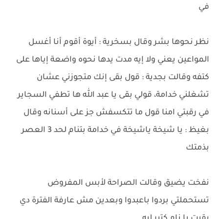
في
نظر نحوها بشر وقال بسخرية : أيوة أقوم أنا أغسل
المواعين يعني ولا إيه مدت يدها نحوه واضعة إياها على
كتفه وقالت بجدية : قول بقى إنك متجوزني عشان
تشغلني خدامة، قولي بقى يا عبد الله ها تطفي السجاير
في رقبتي امنا قول ما تتكسفش جز على أسنانه وقال
بغيظ : يا شيخة ياشيخة في خدامة بتنام لحد 3 العصر
بذمتك
نفخت يضيق وقالت الصراحة لأبس المفروض
تستحملتي بردوا باعبدوا وبعدين مش عارفة الفترة دي
بقيت با نام كتير ليه