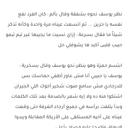
نظر يوسف نحوه بشفقة وقال بألم : كان الفرد نفع
نفسه يا حزين ... ثم اتسعت عيناه مرة واحدة وكأنه تذكر
شيئاً ما فقال بسرعة : إزاي نسيت ما يجيبها غير تیم تیمو
حبیب قلبی أكبد ها يشوفلي حل
ابتسم حمزة وهو ينظر نحو يوسف وقال بسخرية :
يوسف يا حبيبي أنا مش عاوز أطفي حماسك بس
للدرجادي مش سامع صوت شخير أخوك اللي الجيران
اشتكوا منه ده ولا إيه شعر بالصدمة بعد تلك الكلمات
وبدأ يتلفت برأسه في جميع أرجاء الغرفة حتى وقعت
عيناه على أخيه المستلقى على الأريكة المقابلة ويبدوا
الإرهاق واضحا عليه فصاح بأعلى