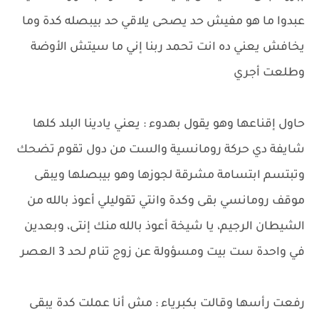
عبدوا ما هو مفيش حد يصحى يلاقي حد بيبصله كدة وما
يخافش يعني ده انت تحمد ربنا إني ما سيتش الأوضة
وطلعت أجري
حاول إقناعها وهو يقول بهدوء : يعني يادينا البلد كلها
شايفة دي حركة رومانسية والست من دول تقوم تضحك
وتبتسم ابتسامة مشرقة لجوزها وهو بيبصلها ويبقى
موقف رومانسي بقى وكدة وانتي تقوليلي أعوذ بالله من
الشيطان الرجيم، يا شيخة أعوذ بالله منك إنتى، وبعدين
في واحدة ست بيت ومسؤولة عن زوج تنام لحد 3 العصر
رفعت رأسها وقالت بكبرياء : مش أنا عملت كدة يبقى