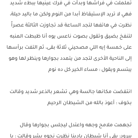
تململت في فراشها وبدأت في فرك عينيها ببطء شديد
فهي لا تريد الإستيقاظ أبدا من النوم ولكن ما باليد حيلة،
نظرت في هاتفها لتجد الساعة قد تجاوزت الثالثة عصراً
لتنفخ بضيق وتقول بصوت ناعس يوه أنا ظبطت المنبه
على خمسة إيه اللي مصحيني ثلاثة بقى، ثم التفت برأسها
إلى الناحية الأخرى لتجد من يتمدد بجوارها وينظر لها وهو
يبتسم ويقول : مساء الخير كل ده نوم
انتفضت مكانها جالسة وهي تشعر بالذعر شديد وقالت
بخوف : أعوذ بالله من الشيطان الرحيم
تجهمت ملامح وجهه واعتدل ليجلس بجوارها وقال
ببرود: بقى أنا شيطان يادينا نظرت نحوه بشر وقالت : يا