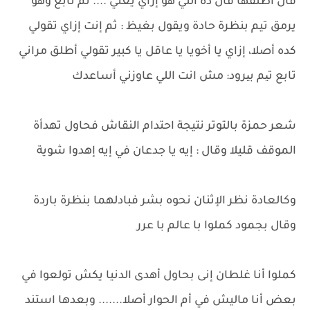
قال أطلقها قال ده اللي هو إزاي يعني .... ثم تابع وهو
يرمق تيم بنظرة حادة ويقول بغيظ : ثم إنت إزاي تقولي
كده أصلا، إزاي يا أخويا يا عاقل يا كبير تقولي أطلق مراني
تابع تیم بیرود: مش انت اللي عاوزني أساعدك
شعر حمزة بالتوتر نتيجة احتدام النقاش فحاول تهدأة
الموقف قليلا وقال : إيه يا جدعان في إيه إهدوا شوية
وكالعادة نظر الإثنان نحوه بشر فبادلهما بنظرة باردة
وقال بجمود كملوا با عالم با عرر
كملوا أنا غلطان إنى بحاول أهدى الدنيا يكش تولعوا في
بعض أنا ماليش في أم الحوار أصلا....... وبعدها استند