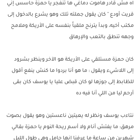
اه مش قادر هاموت دماغي ها تنفجر يا حمزة حاسس إني
قريت أودع " كان يقول جملته تلك وهو يشرع بالدخول إلى
مكتب أخيه، وبدأ يترنح ملقياً بنفسه على الأريكة وملامح
وجهه تنطق بالتعب والإرهاق
كان حمزة مستلقي على الأريكة هو الآخر وينظر بشرود
إلى اللاشيء ويقول : ما هو أنا بردوا ما كنش ينفع أقول
للظابط إلى جوزها لو كان قبض عليا يا يوسف كان بقى
أرحم ليا من اللي أنا فيه ده
نتاءب يوسف ونظر له يعيتين ناعستين وهو يقول بصوت
مرهق: ما يفتش أنام ولا أسم ريحة النوم يا حمزة بقالي
شهرين من ساعة ما عرفنا إنها حامل وهي طول الليل