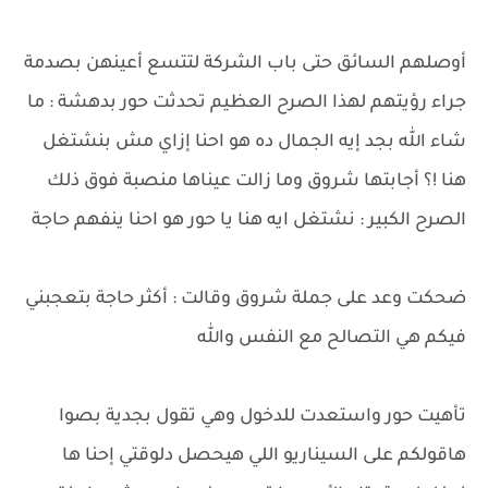
أوصلهم السائق حتى باب الشركة لتتسع أعينهن بصدمة
جراء رؤيتهم لهذا الصرح العظيم تحدثت حور بدهشة : ما
شاء الله بجد إيه الجمال ده هو احنا إزاي مش بنشتغل
هنا !؟ أجابتها شروق وما زالت عيناها منصبة فوق ذلك
الصرح الكبير : نشتغل ايه هنا يا حور هو احنا ينفهم حاجة
ضحكت وعد على جملة شروق وقالت : أكثر حاجة بتعجبني
فيكم هي التصالح مع النفس والله
تأهيت حور واستعدت للدخول وهي تقول بجدية بصوا
هاقولكم على السيناريو اللي هيحصل دلوقتي إحنا ها