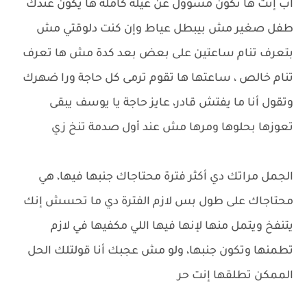
أب إنت ها تكون مسؤول عن عيلة كاملة ها يكون عندك
طفل صغير مش بيبطل عياط وإن كنت دلوقتي مش
بتعرف تنام ساعتين على بعض بعد كدة مش ها تعرف
تنام خالص ، ساعتها ها تقوم ترمى كل حاجة ورا ضهرك
وتقول أنا ما يفتش قادر، عايز حاجة يا يوسف يبقى
تعوزها بحلوها ومرها مش عند أول صدمة تنخ زي
الجمل مراتك دي أكثر فترة محتاجاك جنبها فيها، هي
محتاجاك على طول بس لازم الفترة دي ما تحسش إنك
يتنفخ ويتمل منها لإنها فيها اللي مكفيها في لازم
تطمنها وتكون جنبها، ولو مش عجبك أنا قولتلك الحل
الممكن تطلقها إنت حر