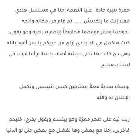
حمزة بنبرة جادة : عليا النعمة إحنا في مسلسل هندي
فعلا إنت ما بتكدبش ...... ثم قام من مكانه واتجه
نحوهما وقفز فوقهما محاوطاً إياهم بذراعيه وهو يقول :
كنت هاكمل في الدنيا دي إزاي من غيركم يا بقر، أعوذ بالله
وهي دي كانت ها تبقى عيشة أصلا، يا سلام أما قوتنا في
لمتنا بصحيح
يوسف بجدية فعلاً محتاجين كيس شيبسي ونكمل
الإعلان ده والله
ريت تيم على ظهر حمزة وهو يبتسم ويقول يفرح : خليكم
فاكرين، إحنا مع بعض وها نفضل مع بعض حتى لو الدنيا