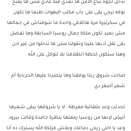
ندخل لجوة بتاع الأمن ها تعدي منه عادي مش ها يفتح
بوقه نيجي يقى على باب مكتب البهوات طبعا ها تكون
في سكرتيرة مرة هاتلاقي واحدة ما شوفناش في جمالها
مش بعيد تكون ملكة جمال روسيا السابقة وها تفضل
بقى تقل أدبها علينا وتقولنا مش ها تدخلوا من غير اذن
وهنا ستكون لحظة انطلاقنا بلا تتوكل على الله
صاحت شروق ربنا يوفقنا وها ينصرنا عليها الحرباية أم
شعر أصفر دي
تحدثت وعد بتلقائية مفرطة : لا يا شروقها يبقى شعرها
أبيض لإنها من روسيا رمفتها بنظرة جامدة وقالت ببرود
وعد يا اختي ريحي دماغك وبلاش فزلكة الله يسترك ده أنا