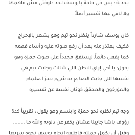
بجدية : بس في حاجة بايوسف لحد دلوقتي مش فاهمها
ولا لافي ليها تفسير أصلاً
كان يوسف شارداً ينظر نحو تيم وهو يشعر بالإحراج
فكيف يعتذر منه بعد أن رفع صوته عليه وأساء فهمه
كما يفعل دائماً، ليستفق مجدداً على صوت حمزة وهو
يقول: يا أخي إزاي البطن اللي شالت وجابت تيم هي
نفسها اللي جابت الصايع ده شيء عجز العلماء
والمؤرخون والمحقق كونان نفسه عن تفسيره
وجه تیم نظره نحو حمزة وابتسم وهو يقول : تقريباً كدة
رؤوف باشا جايبنا عشان يكفر عن ذنوبه والله ما ........
وقبل أن يكمل جملته قاطعه اتجاه يوسف نحوه سريعا