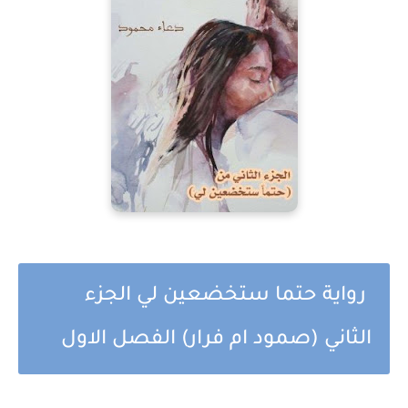
رواية حتما ستخضعين لي الجزء
الثاني (صمود ام فرار) الفصل الاول