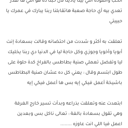
الحب والمودة اللي بينا يادينا لان حبنا ده هو اللي ها نقدر
تعدي بيه أي حاجة صعبة هاتقابلنا ربنا يبارك في عمرك يا
حبيبتي
تعلقت به أكثر و شددت من احتضانه وقالت بسعادة إنت
أبويا وأخويا وجوزي وكل حاجة ليا في الدنيا دي ربنا يخليك
ليا وتفضل تعملي صنية بطاطس بالفراخ كدة حلوة على
طول ابتسم وقال : يعني كل ده عشان صنية البطاطس
باشيخة أعمل فيكي إيه بس ها أعمل فيكي إيه
ابتعدت عنه وتعلقت بذراعه وبدأت تسير خارج الغرفة
وهي تقول بسعادة بالغة : تعالى ناكل بس وبعدين
اعمل فيا اللي انت عاوزه ........