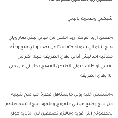
تغضبين رب العالمين علمودة هاا
شبكتني ونفجرت بالبجي
:-غسق اريد اموتت اريد اخلص من حياتي ليش صار وياي
هيج شنو الي سويته حته استاهل يصير وياي هيج والله
ممأذيه احد ليش أذاني بهاي الطريقه حبيته اكثر من
نفسي لو طلب عيوني انطيهن اله هيج يجازيني على حبي
اله بهاي الطريقه
:-اششش خليه يولي مايستاهل قطرة حب منج شيليه
من بالج وكلبج عيشي علمودج وعلمود ابنج لاتسمحيلهم
يحطمونج انتي قويه ومالازم تضعفين لان الذيابه هواي