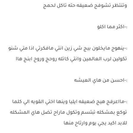
وتنتظر تشوفج ضعيفه حته تاكل لحمج
:-اكثر مما اكلو
:-ينهوج مايخلون بيج شي زين انتي مافكرتي اذا متي شنو
تكولين لرب العالمين وانتي كاتله روحج وروح ابنج هاا
:-احسن من هاي العيشه
:-مااعرفج هيج ضعيفه ايليا وينها اختي القويه الي كلما
توكع بمشكله تبتسم وتكول ماراح تضل هاي المشكله
للابد اكيد يجي يوم وارتاح منها