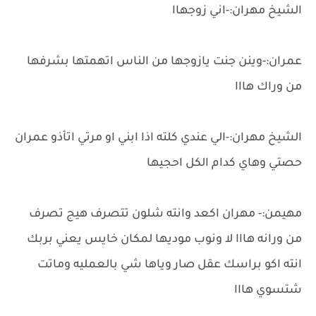
الشيخ مهران:-اني زوجهاا
عمران:-وينن جنت يازوجها من الناس اتهمتها بشرفها
من وراك هااا
الشيخ مهران:-الي عندي كلته اذا ابني او مرتي اتأذو عمران
حصتي وهاي كدام الكل احجيها
مهيمن:- مهران اكعد وانته شلون تتصرف هيج تصرف
من ورانه هااا لا ونوب موديها لمكان خايس يعني بربك
انته اكو براسك عقل صار وياها شي بالعمليه وماتت
شتسوي هااا