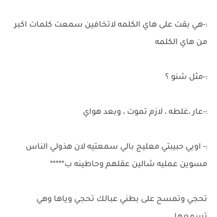
:-هي بقت على هاي الكلمه لاتخافين سمعت كلمات اكبر
من هاي الكلمه
:-مثل شنو ؟
:-عار ،غلطه ، لازم تموت ، وبعد هواي
:- اويي حبيبتي معليج بالي سمعتيه لان هذولي الناس
مسوين عمليه شالين عقلهم وحاطينه ب*****
تحجي وتمسح على بطني عبالك تحجي وياها وهي