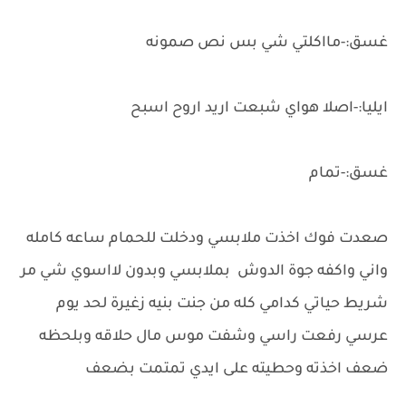
غسق:-مااكلتي شي بس نص صمونه
ايليا:-اصلا هواي شبعت اريد اروح اسبح
غسق:-تمام
صعدت فوك اخذت ملابسي ودخلت للحمام ساعه كامله
واني واكفه جوة الدوش بملابسي وبدون لااسوي شي مر
شريط حياتي كدامي كله من جنت بنيه زغيرة لحد يوم
عرسي رفعت راسي وشفت موس مال حلاقه وبلحظه
ضعف اخذته وحطيته على ايدي تمتمت بضعف