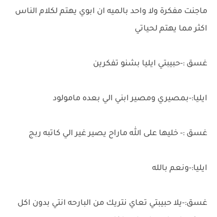
ماجنت مفكرة ولا واحد بالميه ان ابوي يهتم لكلام الناس
اكثر مما يهتم لحياتي
غسق :-حبيبتي ايليا بشنو تفكرين
ايليا:-بمصيري ومصير ابني الي بعده مامولود
غسق :- خليها على الله ماراح يصير غير الي كاتبه ربج
ايليا:-ونعم بالله
غسق:-يلا حبيبتي تعاي نتريك من البارحه انتي بدون اكل