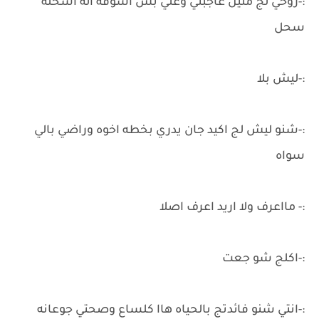
:-روحي لج منين عاجبني وعلي بس اشوفه اله اسحله
سحل
:-ليش بلا
:-شنو ليش لج اكيد جان يدري بخطه اخوه وراضي بالي
سواه
:- مااعرف ولا اريد اعرف اصلا
:-اكلج شو جعت
:-انتي شنو فائدتج بالحياه هاا كلساع وصحتي جوعانه