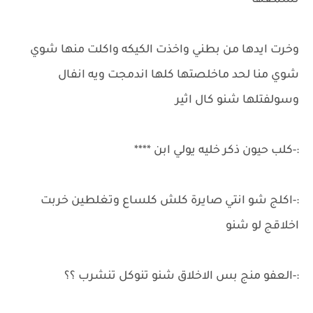
تسمعها
وخرت ايدها من بطني واخذت الكيكه واكلت منها شوي
شوي منا لحد ماخلصتها كلها اندمجت ويه انفال
وسولفتلها شنو كال اثير
:-كلب حيون ذكر خليه يولي ابن ****
:-اكلج شو انتي صايرة كلش كلساع وتغلطين خربت
اخلاقج لو شنو
:-العفو منج بس الاخلاق شنو تنوكل تنشرب ؟؟