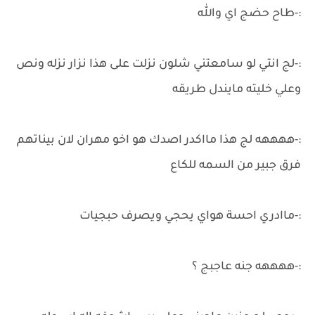
:-طاح حضج اي والله
:-لج انتي لو سامعتني شلون نزلت على هذا نزار نزله ونص
وعلي خليته مايندل طريقه
:-ههههه لج هذا مااكدر اصدك هو اخو مهران لان بيناتهم
فرق جبير من السمه للكاع
:-ماادري احسة هواي يحجي ويصرف حبجيات
:-ههههه جنه عاجبج ؟