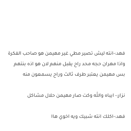
فهد:-انته ليش تصير مطي غير مهيمن هو صاحب الفكرة
واذا مهران حجه محد راح يقبل منهم لان هو اذه بنتهم
بس مهيمن يعتبر طرف ثالث وراح يسمعون منه
نزار:- ايباه والله وكت صار مهيمن حلال مشاكل
فهد:-اكلك انته شبيك ويه اخوي هاا