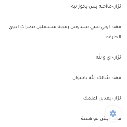
نزار:-مااحبه بس يخوز بيه
فهد:-اويي عيني سندوس رقيقه متتحملين نضرات اخوي
الحارقه
نزار:-اي والله
فهد:-شالك الله ياحيوان
نزار:-بعدين اعلمك
فهد:-ليش مو هسة