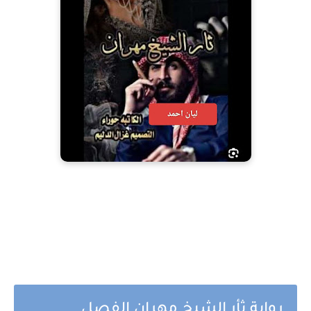
رواية ثأر الشيخ مهران الفصل