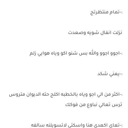
:-تمام منتظرتج
نزلت انفال شويه وصعدت
:-اجوو اجوو والله بس شنو اكو وياه هوايي زلم
:-يعني شكد
:-اكثر من الي اجو وياه بالخطبه اكلج حته الديوان متروس
ترس تعالي نباوع من فوكك
:-تعاي اكعدي هنا واسكتي لاتسويلنه سالفه