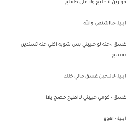
مو زين لا عليج ولا على طفلج
ايليا:-مااشتهي والله
غسق :-حته لو حبيبتي بس شويه اكلي حته تسندين
نفسج
ايليا:-لاتلحين غسق مالي خلك
غسق:- كومي حبيبتي لااطيح حضج يلاا
ايليا:- اهوو