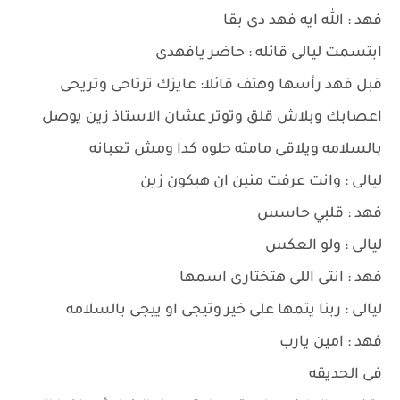
فهد : الله ايه فهد دى بقا
ابتسمت ليالى قائله : حاضر يافهدى
قبل فهد رأسها وهتف قائلا: عايزك ترتاحى وتريحى
اعصابك وبلاش قلق وتوتر عشان الاستاذ زين يوصل
بالسلامه ويلاقى مامته حلوه كدا ومش تعبانه
ليالى : وانت عرفت منين ان هيكون زين
فهد : قلبي حاسس
ليالى : ولو العكس
فهد : انتى اللى هتختارى اسمها
ليالى : ربنا يتمها على خير وتيجى او ييجى بالسلامه
فهد : امين يارب
فى الحديقه