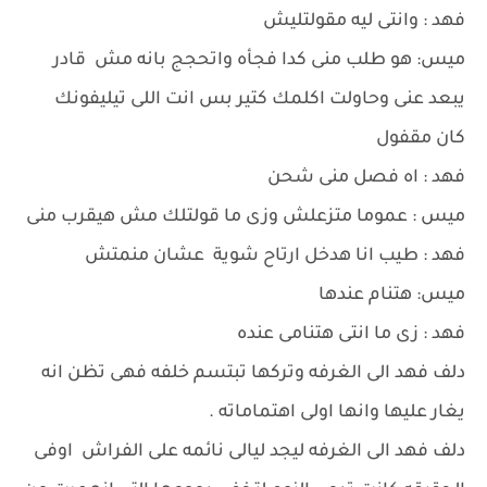
فهد : وانتى ليه مقولتليش
ميس: هو طلب منى كدا فجأه واتحجج بانه مش قادر
يبعد عنى وحاولت اكلمك كتير بس انت اللى تيليفونك
كان مقفول
فهد : اه فصل منى شحن
ميس : عموما متزعلش وزى ما قولتلك مش هيقرب منى
فهد : طيب انا هدخل ارتاح شوية عشان منمتش
ميس: هتنام عندها
فهد : زى ما انتى هتنامى عنده
دلف فهد الى الغرفه وتركها تبتسم خلفه فهى تظن انه
يغار عليها وانها اولى اهتماماته .
دلف فهد الى الغرفه ليجد ليالى نائمه على الفراش اوفى