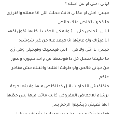
ليالى : حتى لو من اختك ؟
ميس: اختى لو مكانى كانت عملت اللى انا عملته واكتر زى
ما فكرت تخلص منك خالص
ليالى : تخلص منى !!!؟ وليه كل الحقد دا خليها تقول لفهد
انا عيزاك ولو عايزها انا هبعد عنه من غير شوشره
ميس: لا انتى ولا هى انتى هيسيبك وهيجيلى وهى زى
ما خليتها تعمل كل دا هوقعها فى واحد تتجوزه وتغور
من حياتى خالص ولو طولت اقتلها واقتلك مش هتاخر
عنكم
متقلقيش انا حاولت قبل كدا اخلص منها واديتها جرعة
برشام للاجهاض المفروض كانت ماتت فيها بس حظها
انها تعيش ويشيلوا الرحم بس