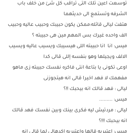
توسعت اعين تلك التى تراقب كل شئ من خلف باب
الشرفه وتستمع الى حديثهما
هتفت ليالى قائله:ممكن يكون حبيبك وحبيب عاليه وحبيب
الف واحده غيرك بس المهم مين هى حبيبته ؟
ميس: انا انا حبيبته اللى هيسيبك ويسيب عاليه ويسيب
الالف ويجيلها وهو بنفسه إللى قالى كدا
اوعى تكونى يا بتاعة انتى فاكره نفسك حبيبته زى ماهو
مفهمك لا فهد اخيرا قالى انه هيتجوزنى
ليالى : فهد قالك انه بيحبك !!؟
ميس: .........
ليالى : مردتيش ليه فكرى بينك وبين نفسك فهد قالك
انه بيحبك !!!؟
ميس: اعتبريه قالها واعتبريه اكدهالى لما قالى انه