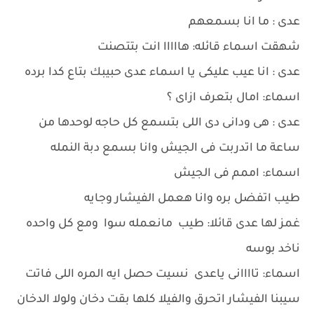
عدى : ما انا بسمعهم
شهقت اسماء قائله: هااااا انت بتتصنت
عدى : انا عيب عليكى يا اسماء عدى حبيبك بتاع كدا برده
اسماء: امال بتعرف ازاى ؟
عدى : هى ودانى دى اللى بتسمع كل حاجه لوحدها من
ساعة ما اتدربت فى الجيش وانا بسمع دبة النمله
اسماء: اممم فى الجيش
طيب اتفضل بره وانا هعمل الفيشار وجايه
غمز لها عدى قائلا: طيب مانعمله سوا ومع كل واحده
ناخد بوسه
اسماء: تاااانى ياعدى نسيت حصل ايه المره اللى فاتت
سيبنا الفيشار اتحرق والفيلا كلها بقت دخان ولولا الدخان