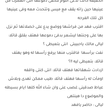
الحقيقه كانت تدعى النوم لتخفى دموعها التى انهمرت من
عينيها حين راته يقف مع ميس وتتحدث معه وفى عينيها
كل تلك الفرحه
اقترب فهد من فراشها ووضع يدع على خصلاتها ثم نزل
بها على وجنتها ليشعر بدفئ دموعها فهتف بقلق قائلا:
ليالى مالك ياحبيبتى انتى بتعيطى ؟
نفت برأسها فاقترب منها يرفع رأسها له وهو يهتف
قائلا: بتعيطى ليه !!؟
ازدادت شهقاتها فهتف قائلا: انتى كنتى واقفه
اومأت له رأسها فهتف قائلا: طيب ممكن تهدى وبلاش
عياط صدقينى غصب عنى وان شاء الله كلها ايام بسيطه
والموضوع دا هينتهى
ليالى : حاضر يافهد