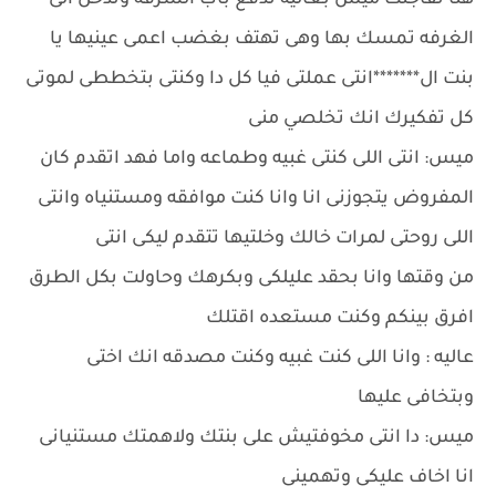
هنا تفاجئت ميس بعاليه تدفع باب الشرفه وتدخل الى
الغرفه تمسك بها وهى تهتف بغضب اعمى عينيها يا
بنت ال*******انتى عملتى فيا كل دا وكنتى بتخططى لموتى
كل تفكيرك انك تخلصي منى
ميس: انتى اللى كنتى غبيه وطماعه واما فهد اتقدم كان
المفروض يتجوزنى انا وانا كنت موافقه ومستنياه وانتى
اللى روحتى لمرات خالك وخلتيها تتقدم ليكى انتى
من وقتها وانا بحقد عليلكى وبكرهك وحاولت بكل الطرق
افرق بينكم وكنت مستعده اقتلك
عاليه : وانا اللى كنت غبيه وكنت مصدقه انك اختى
وبتخافى عليها
ميس: دا انتى مخوفتيش على بنتك ولاهمتك مستنيانى
انا اخاف عليكى وتهمينى