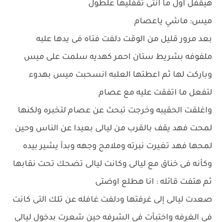
هيقفل اول ما انتى تقفليها علطول
ميس: ماشي ياعصام
بعد مرور قليل من الوقت دلفت فتاه فى يدها علبه
ملفوفه بشريط ستان احمر كهديه سلمت على ميس
وباركت لها ثم اعطتها العلبه انسحبت ميس بهدوء
لتفعل ما اتفقت عليه مع عصام
واغلقت الحقيبه وخرجت تبحث عن عصام لتخبره ولكنها
لمحت فهد يقف بالقرب من ليالى بعيدا عن الناس وحين
لمحها فهد تغيرت نبرته وملامح وجهه وبدأ يشير بيده
وكأنه فى خناق مع ليالى وكانت ليالى تضحك تحت نقابها
ثم هتفت قائله : انا هطلع اوضتى
صعدت ليالى إلى غرفتها ودلفت غافله عن تلك التى كانت
فى الغرفه واختبأت فى الشرفه حين شعرت بدخول ليالى