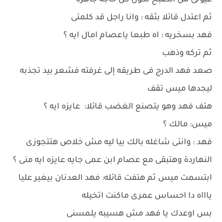
عيونى من الصبح تكون كل حاجه جاهزه
ثم اعتدل قائلا بثقه : وانا راجل قد كلمتى
فهد بسخريه : اه طبعا ياعصام امال ايه ؟
ثم تركه وذهب
صعد فهد الدرج فى طريقه إلى غرفته فشعر بيد تجذبه
ليجدها ميس تقف
هتف فهد وهو يتصنع الغضب قائلا: عايزه ايه ؟
ميس: مالك ؟
فهد : وانتى شاغله بالك بيا ليه مش خلاص هتتجوزى
النهاردة وهتبقى مع عصام ابن عمى جايه عايزه ايه منى ؟
ابتسمت ميس ثم هتفت قائله: فهد العدنان بيغير عليا
ياااه دا احساس عمرى ماكنت اتخيله
بس اوعدك يا فهد مش هسيبه يلمسنى