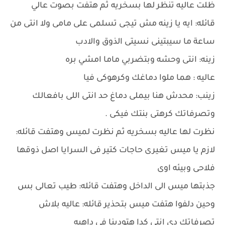
ظلت عاليه تنظر لها بسخريه ثم هتفت بصوت عالي
قائله: ايه يا زينه مش تيجى تسلمى على مامى ولا انتى من
ساعة ما سيبتينى نسيتى الذوق والادب
زينه: انتى وحشه وبتضربي ماما امشي بره
عاليه : هما ملوا دماغك وكرهوكى فيا
زينب: محدش هنا بيملى دماغ حد انتى اللى بافعالك
وتصرفاتك كرهتى بنتك فيكى .
نظرت لها عاليه بسخريه ثم نظرت لميس وهتفت قائله:
لازم يا ميس تغيرى حاجات كتير فى السرايا اصل ذوقها
فلاحى وبيئه اوى
جذبتها ميس الى الداخل وهتفت قائله: طيب تعالى بس
وحين دلفوا هتفت ميس بتحذير قائله: عاليه بلاش
تصرفاتك دى انتى كدا هتودينا فى داهيه