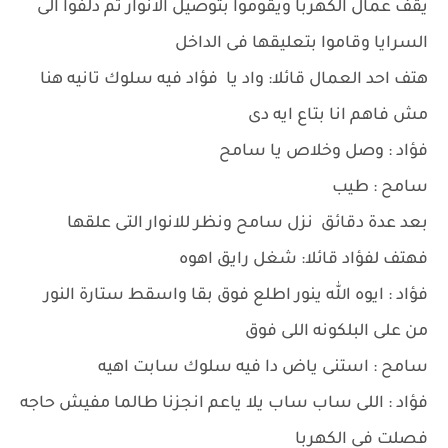
يقف عمال الكهربا ويقوموا بتوصيل الانوار ثم دلفوا الى
السرايا وقاموا بتعليقها فى الداخل
هتف احد العمال قائلا: واد يا فؤاد فيه سلوك تانيه هنا
مش فاهم انا بتاع ايه دى
فؤاد : وصل وخلاص يا سامح
سامح : طيب
بعد عدة دقائق نزل سامح ونظر للانوار التى علقها
فهتف لفؤاد قائلا: شغل رايق اهوه
فؤاد : ايوه الله ينور اطلع فوق بقا واسقط ستارة النور
من على البلكونه اللى فوق
سامح : استنى ياض دا فيه سلوك سابت اهيه
فؤاد : اللى ساب ساب يلا ياعم انجزنا طالما مفيش حاجه
فصلت فى الكهربا