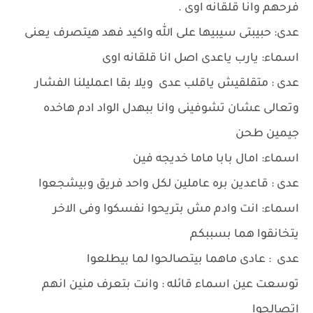
فرحهم وانا قلقانه اوى .
عدى: حبيبتى سيبيها على الله واكيد فهد هيتصرف يعنى
اسماء: يارب ياعدى اصل انا قلقانه اوى
عدى : متقلقيش ياقلب عدى ويلا بقا اعمليلنا الفشار
وتعالى عشان تشوفينى وانا ببهدل الواد ادم هاخده
جيمين طحن
اسماء: امال بابا ماما خديجه فين
عدى : قاعدين بره عاملين لكل واحد فريق وبيشجعوا
اسماء: انت وادم مش بتريحوا نفسكوا وفى الاخر
يتخانقوا هما بسببكم
عدى : عادى ماهما بيتصالحوا لما بيطلعوا
توسعت عين اسماء قائله : وانت بتعرف منين انهم
اتصالحوا