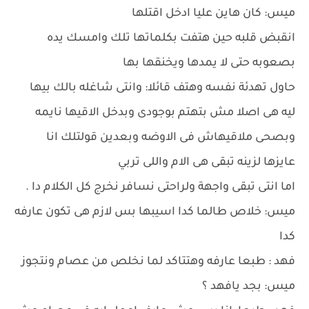
ميس: كان هاين عليا ادخل اقتلها
انقبض قلبه حين هتفت بكلماتها تلك وامسك يده
بصعوبه حتى لا يمدها ويخنقها بها
حاول تهدئة نفسه وهتف قائلا: وانتى شاغله بالك بيها
ليه هى اصلا مش بتهتم بوجودى وبدخل الاقيها نايمه
وبصحى ملاقيهاش فى الاوضه وبعدين قولتلك انا
عايزها لزينه تبقى هى الام واللى تربي
اما انتى تبقى واجهة ولراحتى نسافر نخرج كل الكلام دا .
ميس: خلاص طالما كدا اسيبها بس لازم هى تكون عارفه
كدا
فهد : طبعا عارفه وهتتاكد لما نخلص من عصام ونتجوز
ميس: بجد يافهد ؟