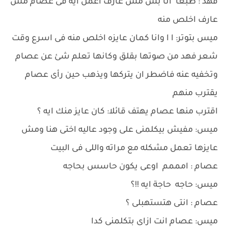
فهد : طبعا انا بس مش عارف اعمل ايه فى عصام مش
عارف اخلص منه
ميس بتوتر: ا ا وانا كمان عايزه اخلص منه فى اسرع وقت
شعر فهد من صوتها بقلق وكانها تعلم شئ عن عصام
وتخفيه عنه فاضطر ان يتركها ويذهب حين رأى عصام
يقترب منهم
اقترب منها عصام يهتف قائلا: كان عايز منك ايه ؟
ميس: مفيش بيكلمنى على وجود عاليه اختى هنا ومش
عايزها تعمل مشكله مع مراته واللى فى البيت
عصام : امممم اوعى يكون حاسس بحاجه
ميس: حاجه حاجة ايه !!؟
عصام : انتى هتستهبلى ؟
ميس: عصام انت ازاى بتكلمنى كدا