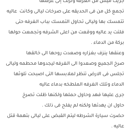
جريت ميس من الغرفه ونزلت إلى غرفتها
تجمع كل من فى الحديقه على صرخات ليالى وكانت عاليه
تتمسك بها وليالى تحاول التمسك بباب الغرفه حتى
فلتت يد عاليه ووقعت من اعلى الشرفه وتجمعت حولها
بركة من الدماء .
وعنقها ينزف بغزاره وصعدت روحها الى خالقها
صرخ الجميع وصعدوا الى الغرفه ليجدوها محطمه وليالى
تجلس فى الارض تنظر لملابسها التى اصبحت تلوثها
الدماء وتلك الغرفه الملطخه بدماء عاليه
جرى عليها فهد وحاول حملها ولكنها ظلت تصرخ
حاول ان يهدئها ولكنه لم يفلح فى ذلك .
حضرت سيارة الشرطه ليتم القبض على ليالى بتهمة قتل
عاليه .