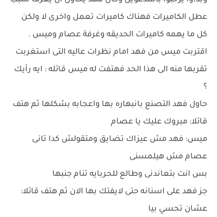
وبدأوا يرحبوا بالمدعوين وكان فهد يحاول ان يعرف سبب
عطل الكاميرات فهناك كاميرات تعمل واخرى لا ولكن
كل ما يهمه كاميرات الحديقه وغرفة عصام وميس .
اقتربت ميس من فهد امام نظرات عاليه التى استغربت
تقربها منه الى هذا الحد فهتفت له ميس قائله : ايه رأيك
؟
حاول فهد التصنع بانبهاره بها واعجابه بشكلها ثم هتف
قائلا: مبروك عليك يا عصام
ميس: فهد مش عيزاك تضايق ومتقولش كدا تانى
عصام مش هيلمسنى
بس انت بتعاندنى وطالع للحربايه تنام جنبها
جز فهد على اسنانه حتى لايفتك بها الان ثم هتف قائلا:
عشان تحسي بيا