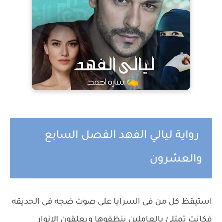
رواية ليالي الفهد الفصل السابع
والعشرون
استيقظ كل من فى السرايا على صوت ضجه فى الحديقه
فكانت تمتلئ بالعاملين ينظفوها ويعلقون الانوار