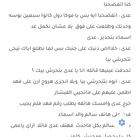
كنا اتفضحنا
عدى : اتفضحنا ايه بس يا موكا دول كانوا سبعين بوسه
وخدتك وطلعت على فوق يلا عشان نكمل عد
اسماء بتحذير : عدى
عدى : خلاااص ذنبك على جنبك بس لما نطلع اياك تيجى
تتحرشي بيا
تحدقت عينيها قائله: انا يا عدى بتحرش بيك ؟
عدى : ايوه بتتحرشي بيا ويلا انجزى هروح ارن على فهد
اطمن عليهم على ماتجيبي الفيشار
خرج عدى وامسك هاتفه يطلب رقم فهد فلم يجيب
فرن على هاتف سالم والد اسماء
فاخبره سالم بكل ماحدث فهتف عدى قائلا: ازاى ياعمى