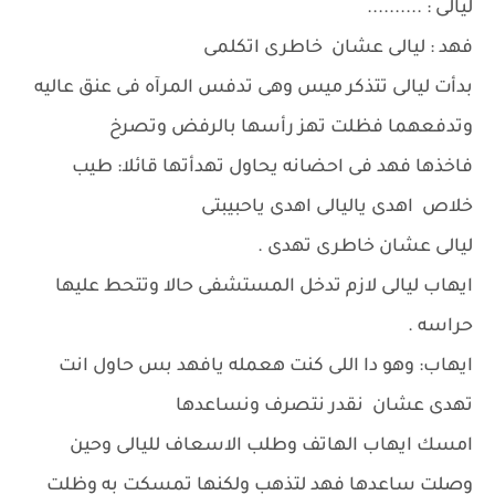
ليالى : ..........
فهد : ليالى عشان خاطرى اتكلمى
بدأت ليالى تتذكر ميس وهى تدفس المرآه فى عنق عاليه
وتدفعهما فظلت تهز رأسها بالرفض وتصرخ
فاخذها فهد فى احضانه يحاول تهدأتها قائلا: طيب
خلاص اهدى ياليالى اهدى ياحبيبتى
ليالى عشان خاطرى تهدى .
ايهاب ليالى لازم تدخل المستشفى حالا وتتحط عليها
حراسه .
ايهاب: وهو دا اللى كنت هعمله يافهد بس حاول انت
تهدى عشان نقدر نتصرف ونساعدها
امسك ايهاب الهاتف وطلب الاسعاف لليالى وحين
وصلت ساعدها فهد لتذهب ولكنها تمسكت به وظلت