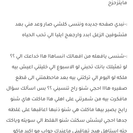
مايتزحزح
:-نبدي صفحه جديده وننسى كلشي صار وعد مني بعد
متشوفين الزعل ابدد وارجعج ايليا الي تحب الحياه
:-شنسى يافعله من افعالك انساهاا هاا خداعك الي ؟؟
لو تمثيلك بانك تحبني لو الاسبوع الي خليتني اعيش بيه
ملكه لو اليوم الي تركتني بيه بعد ماحطمتني الى قطع
صغيره هااا احجي شنو راح تنسيني ؟؟ بس اسألك سؤال
مافكرت بيه من شمرتني على اهلي هاا ماكلت هاي شنو
رايح يصير بيها ماكلت هي شنو ذنبها اعاقبها على غلطه
جدها احجي ليشش سكتت شنو الغلط الي سويته وياكك
حته استاهل هيج تعاقبني ماعندك جواب مو اكيد ماكو