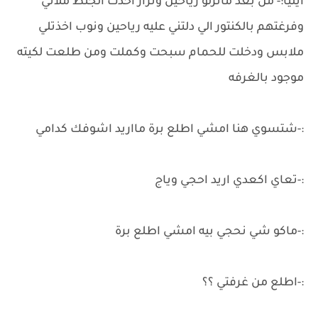
ايليا:- من بعد مانزلو رياحين ونزار اخذت الجنط ملاتي
وفرغتهم بالكنتور الي دلتني عليه رياحين ونوب اخذتلي
ملابس ودخلت للحمام سبحت وكملت ومن طلعت لكيته
موجود بالغرفه
:-شتسوي هنا امشي اطلع برة مااريد اشوفك كدامي
:-تعاي اكعدي اريد احجي وياج
:-ماكو شي نحجي بيه امشي اطلع برة
:-اطلع من غرفتي ؟؟