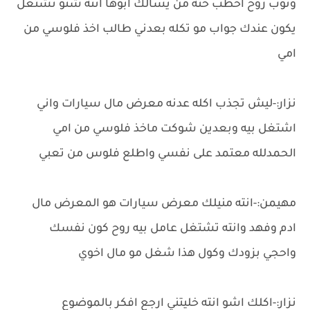
ونوب روح اخطب حته من يسألك ابوها انته شنو تشتغل
يكون عندك جواب مو تكله بعدني طالب اخذ فلوسي من
امي
نزار:-ليش تجذب اكله عدنه معرض مال سيارات واني
اشتغل بيه وبعدين شوكت ماخذ فلوسي من امي
الحمدلله معتمد على نفسي واطلع فلوس من تعبي
مهيمن:-انته منيلك معرض سيارات هو المعرض مال
ادم وفهد وانته تشتغل عامل بيه روح كون نفسك
واحجي بزودك وكول هذا شغل مو مال اخوي
نزار:-اكلك اشو انته خليتني ارجع افكر بالموضوع