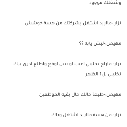
وشغلك موجود
نزار:-مااريد اشتغل بشركتك من هسة خوشش
مهيمن:-ليش يابه ؟؟
نزار:-ماراح تخليني اغيب او بس اوقع واطلع ادري بيك
تخليني لل1 الظهر
مهيمن:-طبعآ حالك حال بقيه الموظفين
نزار:-من هسة مااريد اشتغل وياك