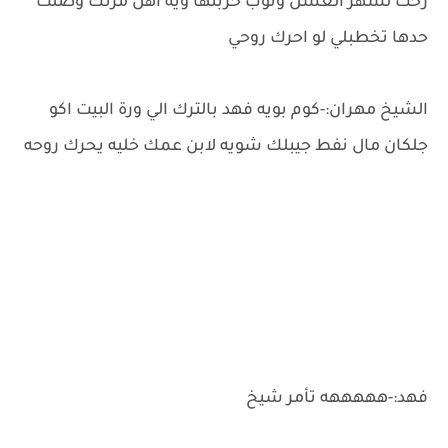
رحت لشهر العسل ونوب خربتها ويه اهل مرتك وصلت
حدها تخطبلي لو احرك روحي
الشيخ مهران:-كوم بويه فهد بالترك الي ورة البيت اكو
جلكان مال نفط جيبلك شويه لابن عمك خليه يحرك روحه
فهد:-هههههه تأمر شيخ