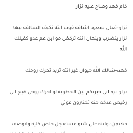
كام فهد وصاح عليه نزار
نزار:-تعال يمعود اشاقه خوب انته تكيف السالفه بيها
نزار ينضرب وينهان انته تركض مو ابن عم عدو كفيلك
الله
فهد:-شالك الله حيوان غير انته تريد تحرك روحك
نزار:-ترة اني خيرتكم بين الخطوبه لو احرك روحي هيج اني
رخيص عدكم حته تختارون موتي
مهيمن:-وانته على شنو مستعجل خلص كليه واتوضف