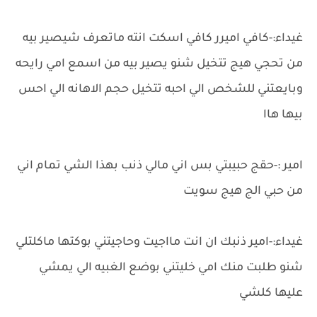
غيداء:-كافي اميرر كافي اسكت انته ماتعرف شيصير بيه
من تحجي هيج تتخيل شنو يصير بيه من اسمع امي رايحه
وبايعتني للشخص الي احبه تتخيل حجم الاهانه الي احس
بيها هاا
امير :-حقج حبيبتي بس اني مالي ذنب بهذا الشي تمام اني
من حبي الج هيج سويت
غيداء:-امير ذنبك ان انت مااجيت وحاجيتني بوكتها ماكلتلي
شنو طلبت منك امي خليتني بوضع الغبيه الي يمشي
عليها كلشي