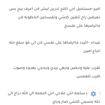
امير:-مستحيل اجي اكلج تدرين ليش لان اعرف بيج بس
تعرفين راح تلغين كلشي وتفسخين الخطوبه لان
ماترضيها على نفسج
غيداء :-اكيدد ماارضاها على نفسي لان اني مو سلع حته
انباع اميرر
تقرب عليه وحضن وجهي بيدي ويحجي بهدوء وصوت
اقرب للهمس
:-انتي مو سلعه انتي علاجي انتي النعمه الي الله دزاج الي
حته ينسيني كلشي صار وياي