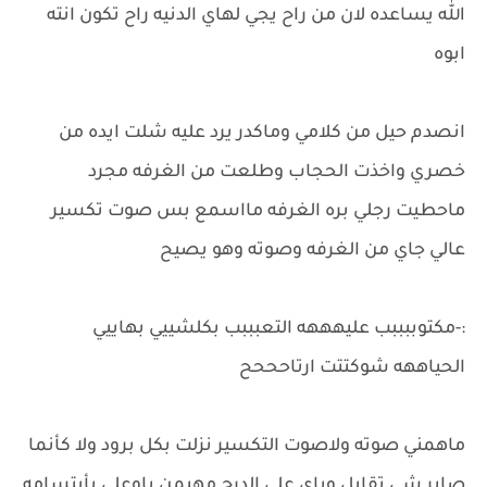
الله يساعده لان من راح يجي لهاي الدنيه راح تكون انته
ابوه
انصدم حيل من كلامي وماكدر يرد عليه شلت ايده من
خصري واخذت الحجاب وطلعت من الغرفه مجرد
ماحطيت رجلي بره الغرفه مااسمع بس صوت تكسير
عالي جاي من الغرفه وصوته وهو يصيح
:-مكتوببببب عليهههه التعبببب بكلشييي بهاييي
الحياههه شوكتتت ارتاحححح
ماهمني صوته ولاصوت التكسير نزلت بكل برود ولا كأنما
صاير شي تقابل وياي على الدرج مهيمن باوعلي بأبتسامه