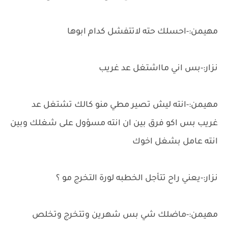
مهيمن:-احسلك حته لاتتفشل كدام ابوها
نزار:-بس اني مااشتغل عد غريب
مهيمن:-انته ليش تصير مطي منو كالك تشتغل عد
غريب بس اكو فرق بين ان انته مسؤول على شغلك وبين
انته عامل بشغل اخوك
نزار:-يعني راح تتأجل الخطبه لورة التخرج مو ؟
مهيمن:-ماضلك شي بس شهرين وتتخرج وتخلص