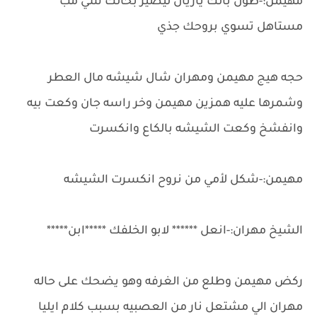
مهيمن:-طول بالك ياريال ليصير بحالك شي مب
مستاهل تسوي بروحك جذي
حجه هيج مهيمن ومهران شال شيشه مال العطر
وشمرها عليه همزين مهيمن وخر راسه جان وكعت بيه
وانفشخ وكعت الشيشه بالكاع وانكسرت
مهيمن:-شكل لأمي من نروح انكسرت الشيشه
الشيخ مهران:-انعل ****** لابو الخلفك *****ابن*****
ركض مهيمن وطلع من الغرفه وهو يضحك على حاله
مهران الي مشتعل نار من العصبيه بسبب كلام ايليا