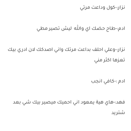
نزار:-كول وداعت مرتي
ادم:-طاح حضك اي والله ليش تصير مطي
نزار:-وعلي احلف بداعت مرتك واني اصدكك لان ادري بيك
تعزها اكثر مني
ادم :-كافي انجب
فهد:-هاي هية يمعود اني احميك ميصير بيك شي بعد
شتريد