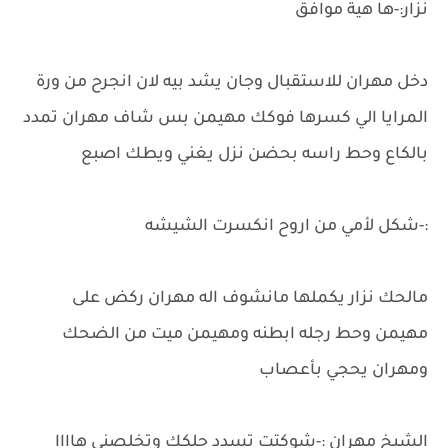
نزار:-ها هية موافق
دخل مهران للاستقبال وجان يشد بيه لان انجرح من ورة
المرايا الي كسرها فوكك مهيمن بس شاف مهران تمدد
بالكاع وحط راسه بحضن نزل يغني ويطك اصبع
:-شكل لأمي من اروح انكسرت الشيشه
مالحك نزار يكملها مانشوف اله مهران ركض على
مهيمن وحط رجله ابطنه ومهيمن ميت من الضحك
ومهران يحجي بأعصاب
الشيخ مهران :-شوكتت تسدد حلكك وتخلصني هاااا