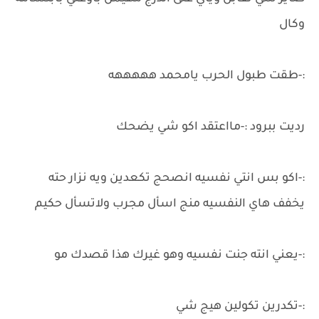
وكال
:-طقت طبول الحرب يامحمد هههههه
رديت ببرود :-مااعتقد اكو شي يضحك
:-اكو بس انتي نفسيه انصحج تكعدين ويه نزار حته
يخفف هاي النفسيه منج اسأل مجرب ولاتسأل حكيم
:-يعني انته جنت نفسيه وهو غيرك هذا قصدك مو
:-تكدرين تكولين هيج شي