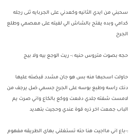
سحبني من ايدي الثانيه وكعدني على الجربايه ثنى رجله
كدامي وبده يفتح بالشاش الي لفيته على معصمي وطلع
الجرح
حجه بصوت متروس حنيه :- ريت الوجع بيه ولا بيج
حاولت اسحبها منه بس هو جان مشدد قبضته عليها
دنك راسه وطبع بوسه على الجرح جسمي ضل يرجف من
لامست شفته جلدي دفعت ووكع بالكاع واني صرت يم
الباب جمعت اخر ذره قوة عندي وحجيت بتهديد
:-باع اني مااجيت هنا حته تستغلني بهاي الطريقه مفهوم