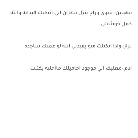
مهيمن:-شوي وراح ينزل مهران اني انطيك البدايه وانته
كمل خوشش
نزار:-واذا انكتلت منو يفيدني انته لو عمتك ساجدة
ادم:-معليك اني موجود احاميلك مااخليه يكتلت