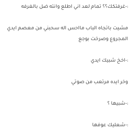
:-غرفتكك؟؟ تمام لعد اني اطلع وانته ضل بالغرفه
مشيت باتجاه الباب مااحس اله سحبني من معصم ايدي
المجروع وصرخت بوجع
:-اخخ شبيك ايدي
وخر ايده مرتعب من صوتي
:-شبيها ؟
:-شعليك عوفها