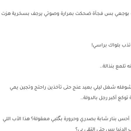
يت بوجعي بس فجأة ضحكت بمرارة وصوتي يرجف بسخرية هزت
ذب بلواك براسي!
 تلمع بنذالة..
أشوفله شغل ليلي بعيد عنج حتى تأخذين راحتج وتجين يمي
توكع أكبر رجل بالدولة..
أحس بنار شابة بصدري وحرورة بگلبي معقولة؟ هذا الأب اللي
 الدنيا بس حتى التقي بي؟