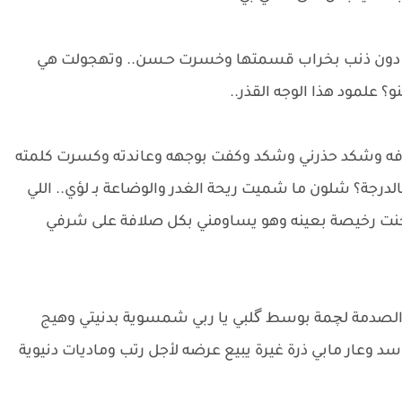
دون ذنب بخراب قسمتها وخسرت حـسن.. وتهجولت هي
؟ علمود هذا الوجه القذر..
وفه وشكد حذرني وشكد وكفت بوجهه وعاندته وكسرت كلمته
درجة؟ شلون ما شميت ريحة الغدر والوضاعة بـ لؤي.. اللي
جنت رخيصة بعينه وهو يساومني بكل صلافة على شرفي
 والصدمة لچمة بوسط گلبي يا ربي شمسوية بدنيتي وهيج
 وعار مابي ذرة غيرة يبيع عرضه لأجل رتب وماديات دنيوية