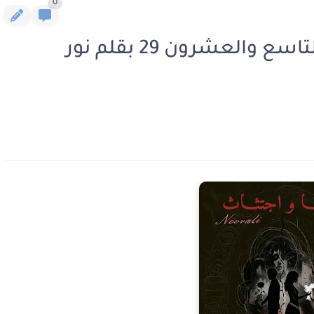
0
رواية خطايا واجتثاث الفصل التاسع والعشرون 29 بقلم نور