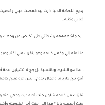
بذيج اللحظة الدنيا دارت بيه غمضت عيني وغص
كياني وكتله..
: رحـمة؟ ههههه رشحتني حتى تخلص من وجهك وت
​ما أهتم إلي وكمل كلامه وهو يتقرب مني أكثر وعيونه
: هذا هو الشرط وبالنسبة لزوجج لا تشيلين همة 
أنتِ بيج كاريزما وجمال يدوخ.. بس جرة عينج كافية 
تقززت من كلامه شلون جنت أحبه درت وجهي عنه و 
جنت أسميه بابا ؟ هذا اللي جنت أحن لشوفتة وأكلب