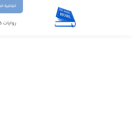
اتفاقية ال
روايات ك