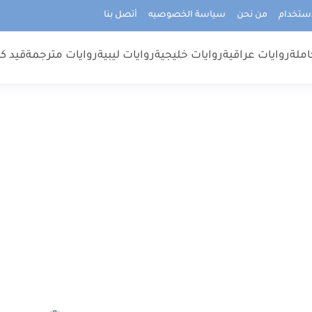
استخدام
من نحن
سياسة الخصوصيه
أتصل بنا
املة
روايات عراقية
روايات خليجية
روايات ليبية
روايات مترجمة
قيد كت