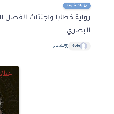
روايات شيقه
البصري
GeGe
منذ عام