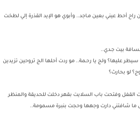
حط عيني بعين مـاجد.. وأبوي هو الإيد القذرة إلي لطخت
سافة بيت جـدي..
يطر عليها؟ ولج يا رحـمة.. مو ردت أحلها الج تروحين تزيدين
ج؟ لو بحارث؟
القفل وفتحت باب السلايت بقهر دخلت للحديقة والمنظر
 ما شافتني دارت وجهها وحجت بنبرة مسمومة..