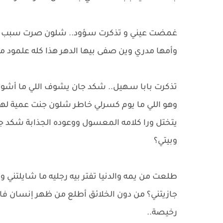
​غمضت عيني و تذكرت سـؤود.. شلون صرت سبب 
وأمها مدري وين صفى بيها الدهر هذا كله علمود منو
​تذكرت بابا سـهيل.. شكد جان يشوف اللي ما أش
وهو اللي ما يوم كسرلي خاطر شلون جنت عمية لهال
يتختل ورا كلامه المعسول ووعوده الجذابة شكد 
وبيتي؟
طلعت من يمه والدنيا تفتر بيه رجليه ما شايلتني
جازيتني؟ من دون الخلائق أطلع من ظهر إنسان فاسد
رخيصة..