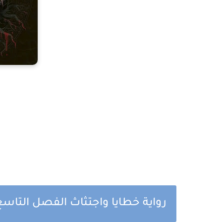
رواية خطايا واجتثاث الفصل التاس