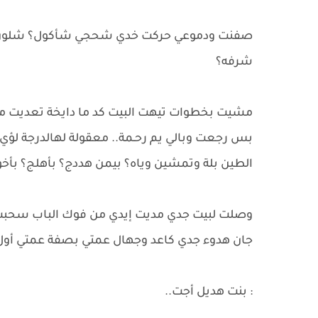
صفنت ودموعي حركت خدي شحجي شأكول؟ شلون راح أ
شرفه؟
​مشيت بخطوات تيهت البيت كد ما دايخة تعديت م
بس رجعت وبالي يم رحـمة.. معقولة لهالدرجة لؤي س
الطين بلة وتمشين وياه؟ بيمن هددج؟ بأهلج؟ بأخو
​وصلت لبيت جدي مديت إيدي من فوك الباب سحبت 
جان هدوء جدي كاعد وجهال عمتي بصفة عمتي أول
: ​بنت هديل أجت..