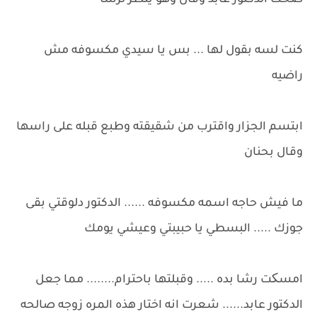
ضحك الدكتور عابد وقال وهو ينظر لرشا
كنت لسه بقول لها ... بس يا سيدي مكسوفه مش
راضيه
ابتسم الجزار واقترب من شقيقته وطبع قبله على راسها
وقال بحنان
ما فيش حاجه اسمه مكسوفه ...... الدكتور دلوقتي بقى
جوزك ..... البسطي يا حبيبتي وعيشي يومك
امسکت رشا بده ..... وقبلتها باحترام........ مما جعل
الدكتور عابد...... شعرت انه اختار هذه المره زوجه صالحه