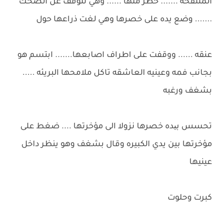
المنتفخة ....... خطر منها ...... وهي تتوقف عن الضحك
....... وضع يده على خصرها وهي لغت ذراعها حول
عنقه ...... ووقفت على اطراف اصابعها....... ابتسم هو
بجانب فمه وعينيه العاشقه تاكل ملامحها البريئه .....
بشغف ورغبه
تحسس بیده خصرها نزولا الى مؤخرتها .... ضغط على
مؤخرتها بين يدي الكبيره وقال بشغف وهو ينظر داخل
عينيها
كبرت وحلوت