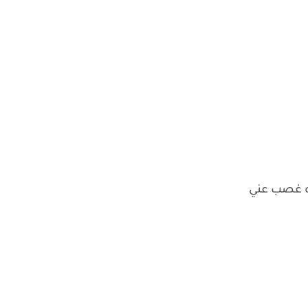
ده غصب عني