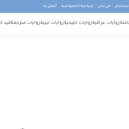
استخدام
من نحن
سياسة الخصوصيه
أتصل بنا
املة
روايات عراقية
روايات خليجية
روايات ليبية
روايات مترجمة
قيد كت