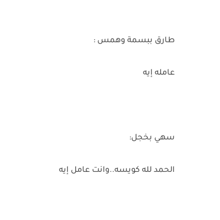
طارق ببسمة وهمس :
عامله إيه
سهي بخجل:
الحمد لله كويسه..وانت عامل إيه