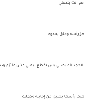
:هو انت بتصلي
هز رأسه وعلق بهدوء
:الحمد لله بصلي بس بقطع..يعني مش ملتزم و
هزت رأسها بضيق من إجابته وكملت