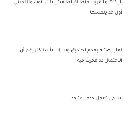
:ال****لما قربت منها لقيتها مش بنت بنوت وانا مش
أول حد يلمسها
لمار بصتله بعدم تصديق وسألت بأستنكار رغم أن
الاحتمال ده فكرت فيه
:سهي تعمل كده ..متأكد