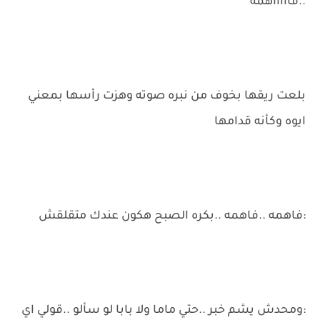
..فاااااهمه
بلعت ريقها بخوف من نبره صوته وهزت رأسها بمعني
ايوه وكأنه قدامها
:فاهمه ..فاهمه ..بكره الصبح هكون عندك متقلقش
:ومحدش يشم خبر ..حتي ماما ولا بابا لو سألو ..قولي اي