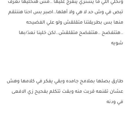
ونخلي اللي ما يشتري يتفرج عليها ..مش هنخليها تعرف
تبص في وش حد لا هي ولا أهلها..اصبر بس احنا هننتقم
منها بس بطريقتنا متقلقش ولو علي الفضيحه
..هتتفضح ..هتتفضح متقلقش..لكن خلينا نعذ/بها
شويه
طارق بصلها بملامح جامده وبقي يفكر في كلامها وهش
عشان تقنعه قربت منه وبقت تتكلم بفحيح زي الافعى
في ودنه