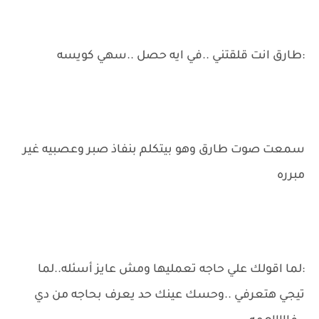
:طارق انت قلقتني ..في ايه حصل ..سهي كويسه
سمعت صوت طارق وهو بيتكلم بنفاذ صبر وعصبيه غير
مبرره
:لما اقولك علي حاجه تعمليها ومش عايز أسئله..لما
تيجي هتعرفي ..وحسك عينك حد يعرف بحاجه من دي