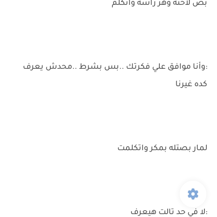
بص لأخته وهز رأسه واتكلم
:وأنا موافق علي فكرتك ..بس بشرط ..محدش يعرف
كده غيرنا
لمار بصتله بمكر واتكلمت
:لا في حد تالت هيعرف