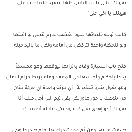
بقولك نزلني ياتيم الناس كلها بتتفرج علينا عيب على
هيبتك يا أخي حتى"
كانت توجه كلماتها نحوه بغضب عارم تتمنى لو أفلتها
ولو للحظة واحدة لتركض من أمامه ولكن ما باليد حيلة
فتح باب السيارة وقام بإتزالها ليوقفها وهو ممسكاً
يدها بإحكام وأجلسها في المقعد وقام بربط حزام الأمان
وهو يقول بنبرة تحذيرية : أي حركة واحدة أي حركة جنان
من بتوعك با حور هاوريكي بقى تيم اللي أجن منك أنا
بقولك أهو إهدي بقى كدة وخليكي عاقلة أحسنلك
ضیقت عينيها ومن ثم عقدت ذراعيها أمام صدرها وهي