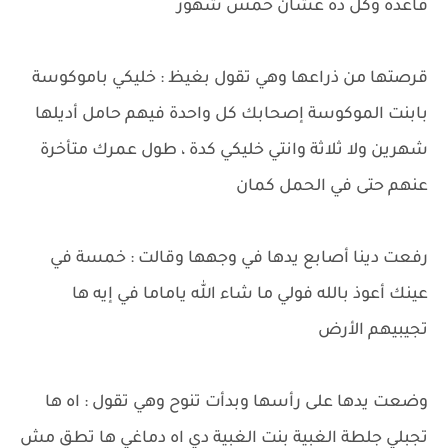
قاعدة وكل ده عشان خمس شهور
قرصتها من ذراعها وهي تقول بغيظ : خليكي باموكوسة
بابنت الموكوسة إصحابك كل واحدة فيهم حامل أديلها
شهرين ولا ثلاثة وانتي خليكي كدة ، طول عمرك متأخرة
عنهم حتى في الحمل كمان
رفعت دينا أصابع يدها في وجهها وقالت : خمسة في
عينك أعوذ بالله فولي ما شاء الله ياماما في إيه ها
تجيبيهم الأرض
وضعت يدها على رأسها وبدأت تنوح وهي تقول : اه ها
تجبلي جلطة الغبية بنت الغبية دي اه دماغي ها تطق مش