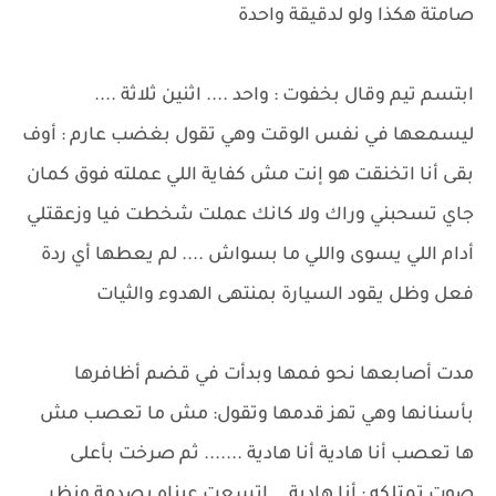
صامتة هكذا ولو لدقيقة واحدة
ابتسم تيم وقال بخفوت : واحد .... اثنين ثلاثة ....
ليسمعها في نفس الوقت وهي تقول بغضب عارم : أوف
بقى أنا اتخنقت هو إنت مش كفاية اللي عملته فوق كمان
جاي تسحبني وراك ولا كانك عملت شخطت فيا وزعقتلي
أدام اللي يسوى واللي ما بسواش .... لم يعطها أي ردة
فعل وظل يقود السيارة بمنتهى الهدوء والثيات
مدت أصابعها نحو فمها وبدأت في قضم أظافرها
بأسنانها وهي تهز قدمها وتقول: مش ما تعصب مش
ها تعصب أنا هادية أنا هادية ....... ثم صرخت بأعلى
صوت تمتلكه : أنا هادية... اتسعت عيناه بصدمة ونظر