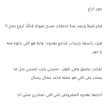
حور: أراع
فكر قليلاً وبعد عدة لحظات صدح صوته قائلاً: أروع صح !؟
هزت رأسها بإيجاب فتابع بهدوء : وايه هو اللي باتوه منه
يا حور
نفخت بضيق وهي تقول : صبرني يارب صبرني بدل ما
يعتذر على اللي هو عمله قاعد عمال يسأل
أجابها بهدوء المفروض إنتي اللي تعتذري مش أنا