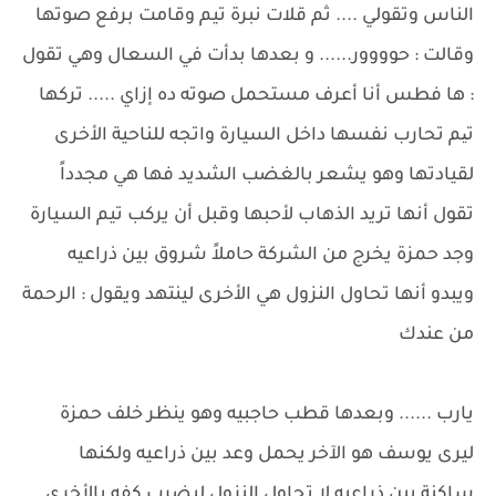
الناس وتقولي .... ثم قلات نبرة تيم وقامت برفع صوتها
وقالت : حوووور...... و بعدها بدأت في السعال وهي تقول
: ها فطس أنا أعرف مستحمل صوته ده إزاي ..... تركها
تیم تحارب نفسها داخل السيارة واتجه للناحية الأخرى
لقيادتها وهو يشعر بالغضب الشديد فها هي مجدداً
تقول أنها تريد الذهاب لأحبها وقبل أن يركب تيم السيارة
وجد حمزة يخرج من الشركة حاملاً شروق بين ذراعيه
ويبدو أنها تحاول النزول هي الأخرى لينتهد ويقول : الرحمة
من عندك
يارب ...... وبعدها قطب حاجبيه وهو ينظر خلف حمزة
ليرى يوسف هو الآخر يحمل وعد بين ذراعيه ولكنها
ساكنة بين ذراعيه لا تحاول النزول ليضرب كفه بالأخرى