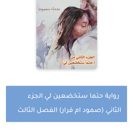
رواية حتما ستخضعين لي الجزء
الثاني (صمود ام فرار) الفصل الثالث