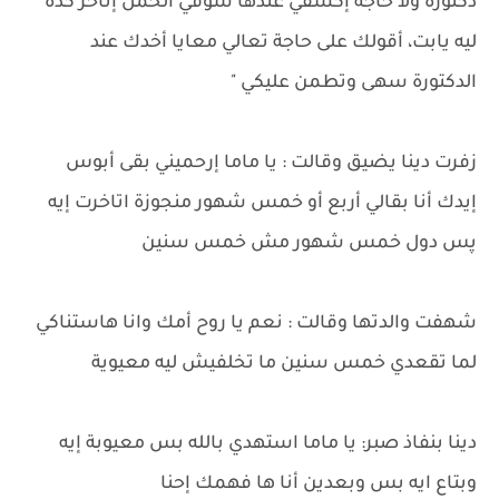
دكتورة ولا حاجة إكشفي عندها شوفي الحمل إتأخر كدة
ليه يابت، أقولك على حاجة تعالي معايا أخدك عند
الدكتورة سهى وتطمن عليكي "
زفرت دينا يضيق وقالت : يا ماما إرحميني بقى أبوس
إيدك أنا بقالي أربع أو خمس شهور منجوزة اتاخرت إيه
پس دول خمس شهور مش خمس سنين
شهفت والدتها وقالت : نعم يا روح أمك وانا هاستناكي
لما تقعدي خمس سنين ما تخلفيش ليه معيوية
دينا بنفاذ صبر: يا ماما استهدي بالله بس معيوبة إيه
وبتاع ايه بس وبعدين أنا ها فهمك إحنا