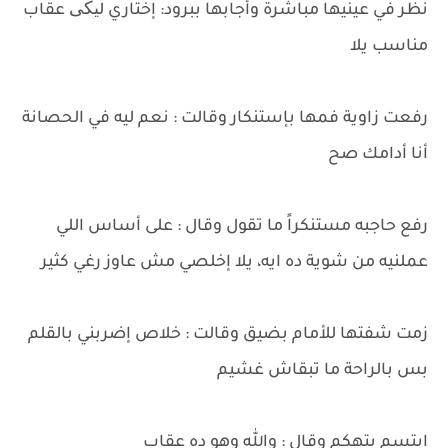
نظر في عينيها مباشرة وأجابها ببرود: إختاري لیکی عقاب
مناسب يلا
رفعت زاوية فمها بإستنكار وقالت : نعم ليه في الحصانة
أنا أدامك صح
رفع حاجبه مستنكراً ما تقول وقال : على أساس اللي
عملنيه من شوية ده ايه، يلا إخلصي مش عاوز رغي كثير
زمت شفتها للأمام بضيق وقالت : خلاص إضربني بالقلم
بس بالراحة ما تبقاش غشيم
ابتسم بتهكم وقال : والله وهو ده عقاب