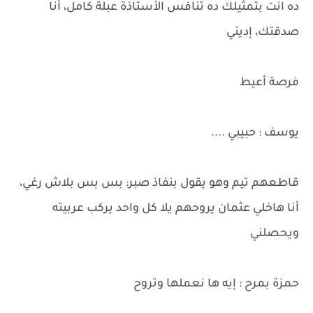
ده انت بتمثيلك ده تنافس الأستاذة عبلة كامل، أنا
صدقتك، إديني
فرصة أعيط
يوسف : حبيبي ....
قاطعهم تيم وهو يقول بنفاذ صبر: بس بس بلاش رغي،
أنا هاخلي عثمان يروحهم يلا كل واحد يركب عربيته
ويحصلني
حمزة بمرح : إيه ها نعملها وتروح