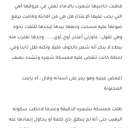
قطبت حاجبيها شعرت بالدماء تغلي في عروقها أهي
التي يجب عليها الإعتذار هل هي من أهانته وقامت برفع
صوتها عليه مسحت وجهها بيدها ليجدها تلتفت نحوه
وهي تقول : عاوزني أعتذر، أوي أوي...... وجدها تقترب منه
ببطء لا ينكر أنه شعر بالخوف قليلا ولكنه ظل تابنا وفي
لحظة كانت تنقض عليه ممسكة شعره وتشده بعنف
أغمض عينيه وهو يجز على أسنانه وقال : أه يابنت
المجنونة
ظلت ممسكة بشعره الدقيقة وعندما لاحظت سكونه
الرهيب حتى أنه لم ينطق باي كلمة أو يحاول إبعادها عنه