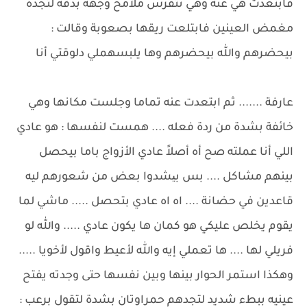
فابتعدت هي عنه وهي تتفرس ملامح وجهه بدقة لتجده
مغمض العينين فابتلعت ريقها بصعوبة وقالت :
بيحضرهم والله بيحضرهم وها يلبسهملي دلوقتي أنا
عارفة ....... ثم ابتعدت عنه تماما وجلست مكانها وهي
خائفة بشدة من ردة فعله .... همست لنفسها : هو عادي
اللي أنا عملته صح أه أصلاً عادي الأزواج باما بيحصل
بينهم مشاكل .... بس بیشدوا بعض من شعورهم ليه
قاعدين في حضانة .... اه اه عادي بتحصل ..... ماشي لما
يقوم يخلص عليكي هو كمان ها يكون عادي ..... والله لو
فريلي لها .... ها تعملي إيه والله لأعيط واقول لأخويا .....
وهكذا استمر الحوار بينها وبين نفسها حتى وجدته يفتح
عينيه ببطء شديد لتجدهم حمراوتان بشدة لتقول برعب :