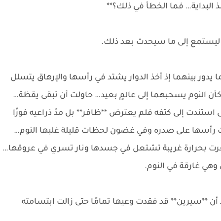
 البداية… فما الخطأ في ذلك؟**
 ليستمع إلى ما سيحدث بعد ذلك.
 يدور بينهما إذ أخذ الدوار يشتد في رأسها والإرهاق يتسلل
كأن النوم يسحبهما إلى عالمٍ بعيد… حاولت أن تبقى يقظة…
ستندت إلى كتفه فلم يعترض **ظافر** بل مدّ ذراعيه فورًا
رت رأسها على صدره وفي غضون لحظات قليلة غلبها النوم…
عرت بحرارة غريبة تشتعل في جسدها ونار تسري في عروقها…
هي غارقة في النوم.
أن **سيرين** قد فقدت وعيها تمامًا حتى زالت ابتسامته