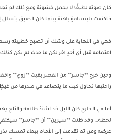
كان صوته لطيفًا لا يحمل خشونة ومع ذلك لم تجد ز
فاكتفت بابتسامةٍ باهتة بينما كان الضيق يتسلل 
فهي في النهاية على وشك أن تصبح خطيبته رسميًا و
اهتمامه قبل أي أحدٍ آخر لكن ما حدث لم يكن كذلك.
وحين خرج **جاسر** من القصر بقيت **زوي** واقف
راحتيها تحاول كبت ما يتصاعد في صدرها من غيظٍ
أما في الخارج كان الليل قد اشتدّ ظلامه والثلج 
لحظة… وقد ظنت **سيرين** أن **جاسر** سيكتفي 
عرضه ومن ثم تقدمت إلى الأمام ببطء تمسك بذراع *