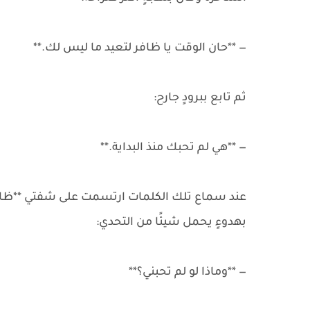
— **حان الوقت يا ظافر لتعيد ما ليس لك.**
ثم تابع ببرودٍ جارح:
— **هي لم تحبك منذ البداية.**
عند سماع تلك الكلمات ارتسمت على شفتي **ظافر
بهدوءٍ يحمل شيئًا من التحدي:
— **وماذا لو لم تحبني؟**