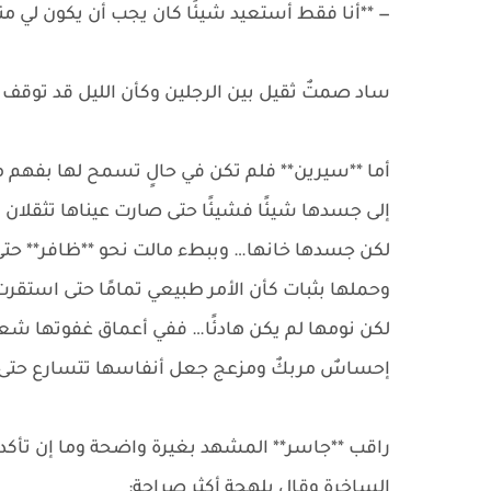
— **أنا فقط أستعيد شيئًا كان يجب أن يكون لي منذ
ساد صمتٌ ثقيل بين الرجلين وكأن الليل قد توقف
أما **سيرين** فلم تكن في حالٍ تسمح لها بفهم ما
إلى جسدها شيئًا فشيئًا حتى صارت عيناها تثقلان 
لكن جسدها خانها… وببطء مالت نحو **ظافر** حتى ا
وحملها بثبات كأن الأمر طبيعي تمامًا حتى استق
لكن نومها لم يكن هادئًا… ففي أعماق غفوتها ش
إحساسٌ مربكٌ ومزعج جعل أنفاسها تتسارع حتى و
راقب **جاسر** المشهد بغيرة واضحة وما إن تأكد 
الساخرة وقال بلهجةٍ أكثر صراحة: