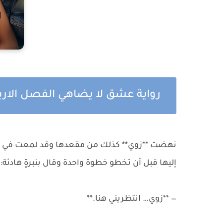
رواية عشق لا يضاهي الفصل الارب
نهضت **زوي** كذلك من مقعدها وقد لمعت في عيني
إليها قبل أن تخطو خطوة واحدة وقال بنبرةٍ هادئة:
— **زوي… انتظريني هنا.**