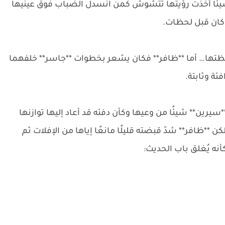
فشيئًا أخذت رؤيتها تتشوش كمن انسدل الضباب فوق عينيها
 كان قبل لحظات.
ظتها… أما **ظافر** فكان يشعر بخطوات **جاسر** خلفهما
ئة وثابتة.
رين** شيئًا من وعيها وكأن دفئه قد أعاد إليها توازنها
*ظافر** شدّ قبضته قليلًا مانعًا إياها من الإفلات ثم
كأنه يُغلق باب الحديث: