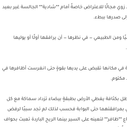
وي مجالًا للاعتراض خاصةً أمام **شادية** الجالسة غير بعيد
إلى صدرها ببطء.
من الطبيعي — في نظرها — أن يرافقها أولًا أو يوليها
ة في مكانها تقبض على يديها بقوةٍ حتى انغرست أظافرها في
 مكتوم.
يهطل بكثافة يغطي الأرض بطبقةٍ بيضاء تزداد سماكة مع كل
بمرافقتهما حتى البوابة فحسب لذلك لم تجد سببًا لرفض
*ظافر** لتعينه على السير بينما الريح الباردة تعبث بحواف