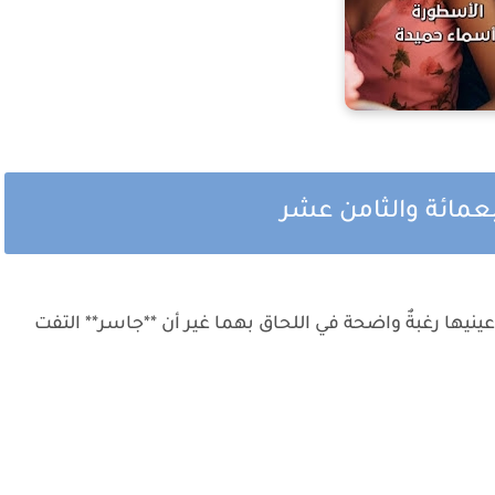
عمائة والثامن عشر
ها رغبةٌ واضحة في اللحاق بهما غير أن **جاسر** التفت