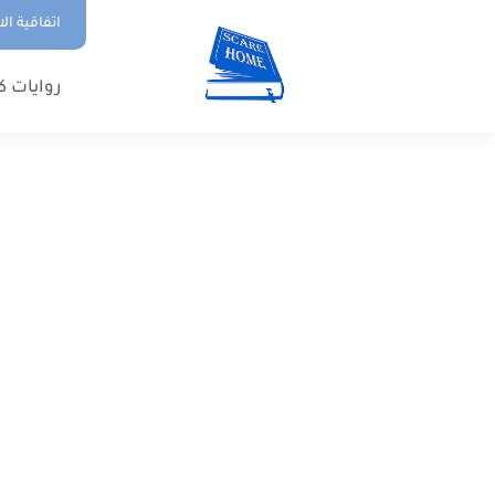
اتفاقية ال
روايات ك