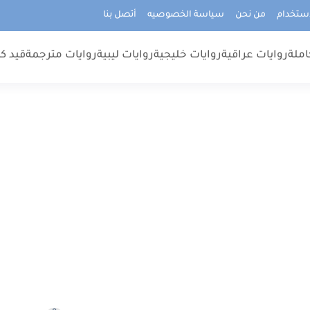
استخدام
من نحن
سياسة الخصوصيه
أتصل بنا
املة
روايات عراقية
روايات خليجية
روايات ليبية
روايات مترجمة
قيد كت