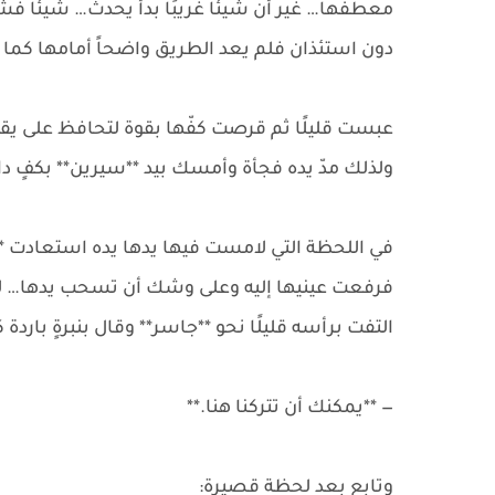
معطفها… غير أن شيئًا غريبًا بدأ يحدث… شيئًا 
دون استئذان فلم يعد الطريق واضحاً أمامها كما
عبست قليلًا ثم قرصت كفّها بقوة لتحافظ على يق
ولذلك مدّ يده فجأة وأمسك بيد **سيرين** بكفٍ داف
في اللحظة التي لامست فيها يدها يده استعادت **سي
فرفعت عينيها إليه وعلى وشك أن تسحب يدها… لكن *
التفت برأسه قليلًا نحو **جاسر** وقال بنبرةٍ باردة 
— **يمكنك أن تتركنا هنا.**
وتابع بعد لحظة قصيرة: