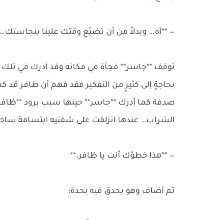
— **آه… وبدلاً من أن تضيّع وقتك علينا بنجاستك…
توقف **جاسر** فجأة في مكانه وقد أدرك في تلك ال
بحاجةٍ إلى كثيرٍ من التفكير فقد فهم أن ظافر قد ك
صدفة كما أدرك **جاسر** حينها سبب برود **ظافر
الشراب… عندها انزلقت على شفتيه ابتسامة ساخرة 
— **هذا خطؤك أنت يا ظافر.**
ثم أضاف وهو يحدق فيه بحدة: