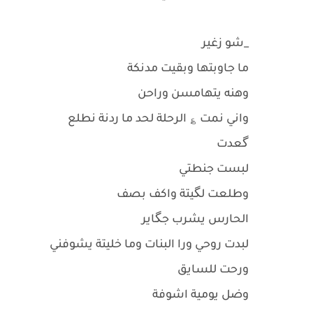
_شو زغير
ما جاوبتها وبقيت مدنكة
وهنه يتهامسن وراحن
واني نمت ؏ الرحلة لحد ما ردنة نطلع
گعدت
لبست جنطتي
وطلعت لگيتة واكف بصف
الحارس يشرب جگاير
لبدت روحي ورا البنات وما خليتة يشوفني
ورحت للسايق
وضل يومية اشوفة