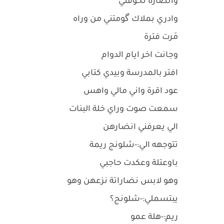
وانضارة تخوفني
وادري بملاك گومتني من وراه
مَرت فترة
وجانت اخر ايام الدوام
افتر بالمدرسة وبيدي كتابي
عود اقرة واني مالي واهس
سمعت صوت وراي خلة البنات
الي يعرفني انضارهن
تتوجهه الي:-شلونج ريمة
باوعتلة وعكدت حاجبي
وهو لابس نضاراتة نزعهن وهو
يبتسملي:-شلونج؟
ريم:-هلة عمو