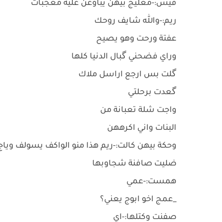
قيس:-معليج بيهن يباوعن علية معجبات
ريم:-والله شايف روحك
عفتة ورحت وهو يصيح
وراي فضحني گبال الدنيا كلها
گلت بس ارجع اراسل ملاك
گعدت برحلتي
واجت شلة تعبانة من
البنات واني اكرههن
وحكة بيهن كالت:-ريم هذا منو الواكف يسولف وياج
ضليت صافنة شجاوبها
همست:-عمي
_عمج اخو ابوج يعني؟
صفنت وكتلها:-اي