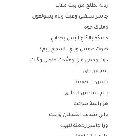
ردنة نطلع من بيت ملاك
جاسر سبقني وغيث وياه يسولفون
وملاك جوة
مدنگة بالگاع البس بحذائي
صوت همس وراي:-اسمج ريم؟
درت وجهي عليّ وعگدت حاجبي وگلت
بهمس:-اي
قيس:-يا صف؟
ريم:-سادس اعدادي
هز راسة ساكت
واني شديت القيطان ورحت
ورا جاسر رجعنة للبيت