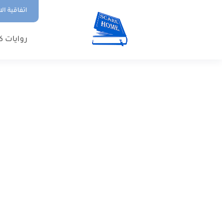
اتفاقية ال
روايات ك