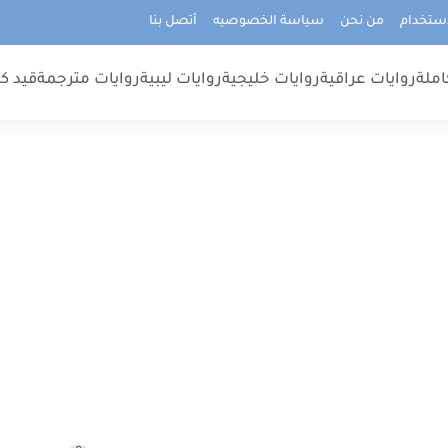
استخدام
من نحن
سياسة الخصوصيه
أتصل بنا
املة
روايات عراقية
روايات خليجية
روايات ليبية
روايات مترجمة
قيد كت