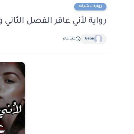
روايات شيقه
رواية لأني عاقر الفصل الثاني والأربعون 42 ب
GeGe
منذ عام