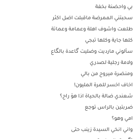
بي واحضنة بخفة
سحبتني الممرضة ماقبلت اضل اكثر
طلعت واشوف اهلة وعمامة وعماتة
كلها جاية وكلها تبجي
سألوني مارديت وضليت گاعدة بالگاع
ولامة رجلية لصدري
ومنضرة ميروح من بالي
اخاف اخسر للمرة المليون!
شعندي ضالة بالحياة اذا هوَ راح؟
ضربتين بالراس توجع
امي وهو؟
واني انخي السيدة زينب حتى