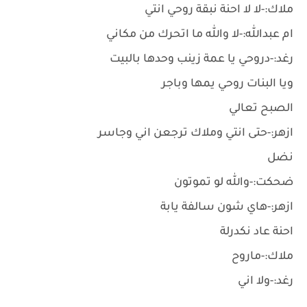
ملاك:-لا لا احنة نبقة روحي انتي
ام عبدالله:-لا والله ما اتحرك من مكاني
رغد:-دروحي يا عمة زينب وحدها بالبيت
ويا البنات روحي يمها وباجر
الصبح تعالي
ازهر:-حتى انتي وملاك ترجعن اني وجاسر
نضل
ضحكت:-والله لو تموتون
ازهر:-هاي شون سالفة يابة
احنة عاد نكدرلة
ملاك:-ماروح
رغد:-ولا اني