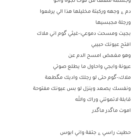
وجسمة ملفلف من فوك لجوة واكو
دم ؏ وجهه وركبتة مخليلها هذا الي يرفعوا
ورجلة مجبسيها
بجيت ومسحت دموعي:-غيثي گوم اني ملاك
افتح عيونك حبيبي
وهو مغمض امسح الدم عن
عيونة وابجي واحاول ما يطلع صوتي
ملاك:-گوم حتى لو رجلك واديك مگطعة
ونفسك يصعد وينزل لو بس عيونك مفتوحة
قابلة لاتموتني وراك والله
اموت ماگدر ماگدر
حطيت راسي ؏ جتفة واني ابوس