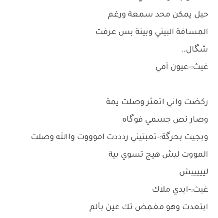
حيل يمكن محد سمعة ورغم
المسافة البيني وبينة بس عرفت
شگال..
غيث:-عيون أمي
ركضت واني اتعثر وصلت يمة
وصار نص جسمي فوگاه
وبجيت بحرگة:-تعبتيني ردددت اموووت واالله وصلت
المووت ليش هيج تسوي بية
ليييييش
غيث:-ايدي ملاك
ابتعدت وهو مغمض تك عين بألم