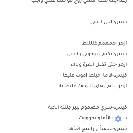
رغد:-يمة منك امشي روح مو كلت عندي واجب
قيس:-انتي انجبي
ازهر:-همممم غللللط
قيس:-بكيفي زوجوني واعقل
ازهر:-حتى تخبل المرة وياك
قيس:-لا ما اخبلها اموت عليها
ازهر:-يا هي هاي التموت عليها بلا
قيس:-سري مضموم ببير جنتنه الحية
ملاك:-والله لو تموووت
قيس:-غصباً ؏ راسج اخذها