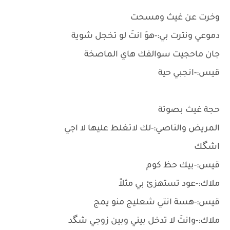
وخرت عن غيث ومسحت
دموعي ونترت بي:-هوَ انتَ لو تخجل شوية
جان ماحجيت سوالفك هاي الماصخة
قيس:-انجبي حية
حجة غيث بصوتة
المريض والناصي:-لك لاتغلط عليها لا اجي
اشگك
قيس:-بيك حظ كوم
ملاك:-عود تستهزئ بي مثلاً
قيس:-هسة انتي شعليج منو يمج
ملاك:-وانتَ لا تدخل بيني وبين زوجي شگد