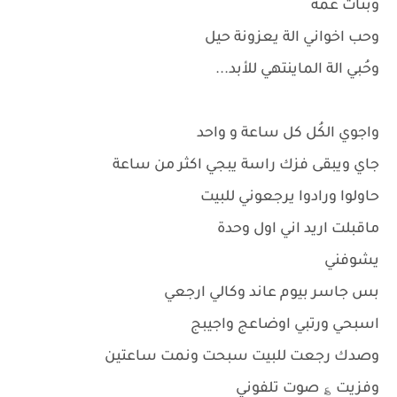
وبنات عمة
وحب اخواني الة يعزونة حيل
وحُبي الة الماينتهي للأبد...
واجوي الكُل كل ساعة و واحد
جاي ويبقى فزك راسة يبجي اكثر من ساعة
حاولوا ورادوا يرجعوني للبيت
ماقبلت اريد اني اول وحدة
يشوفني
بس جاسر بيوم عاند وكالي ارجعي
اسبحي ورتبي اوضاعج واجيبج
وصدك رجعت للبيت سبحت ونمت ساعتين
وفزيت ؏ صوت تلفوني