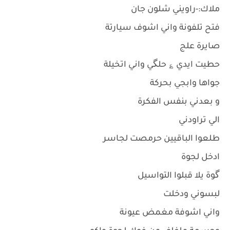
ملاك:-راويني شلون جان
فتح تلفونة واني اشوف سيارتة
صايرة علج
حطيت ايدي ؏ حلگي واني اتخيلة
جواها وابجي بحركة
و بعدني بنفس الفكرة
الي تراودني
طلعوا الباقيين حرمصت لجاسر
ادخل لجوة
گوة يلا قبلوا التواسيل
لبسوني ودخلت
واني اشوفة مغمض عيونة