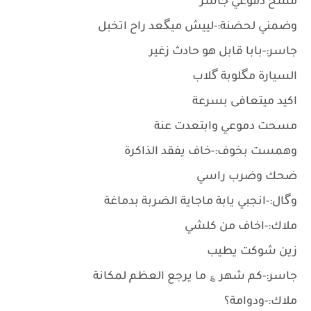
مسح دموعي جاسر
وضمني لحضنة:-لييش ميگعد راح اتخبل
جاسر:-بابا قابل هو حادث زغير
السيارة مگلوبة گلاب
اكيد ميتعافى بسرعة
مسحت دموعي وابتعدت عنة
وهمست بخوف:-خاف يفقد الذاكرة
ضحك وضرب راسي
وگال:-انجبي يابة ماجاية الضربة بدماغة
ملاك:-اخاف من كلشي
زين شوكت يطيب
جاسر:-كم شهر ؏ ما يرجع العظم لمكانة
ملاك:-ودوامة؟