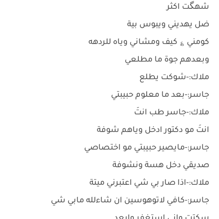
شهگت اكثر
ضل يهديني ويبوس بية
كومني ؏ كيف ومشاني وياه للردهه
وبعدهم جوة ما مطلعي
ملاك:-شوكت يطلع
جاسر:-بعد ما معلوم حبيبتي
ملاك:-جاسر طب انتَ
انتَ مو دكتور ادخل وياهم شوفة
جاسر:-مايصير حبيبتي مو اختصاصي
صديقي دخل هسة ونشوفة
ملاك:-اذا صار بي شي اعتبرني ميتة
جاسر:-كافي لاتوهوسين ان شاءلله مابي شي
سكتت واني استغفر وابعد