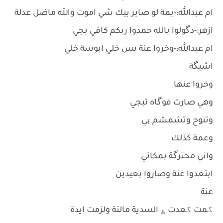
ام عبدالله:-يمة لو صاير بيك شي اموت والله ماضل عدلة
ازهر:-دگولوا يالله حمدوا ربكم كافي بجي
ام عبدالله:-وخروا عنة بس خلي ابوسة خلي
اشبگة
وخروا عنها
وهي صارت فوگاه تبجي
وتنوح وتشمشم بي
وعمة كذلك
واني محترگة بمكاني
ابتعدوا عنة وصاروا بعيدين
عنة
گمت گعدت ؏ السدية مالتة ولزمت ايدة