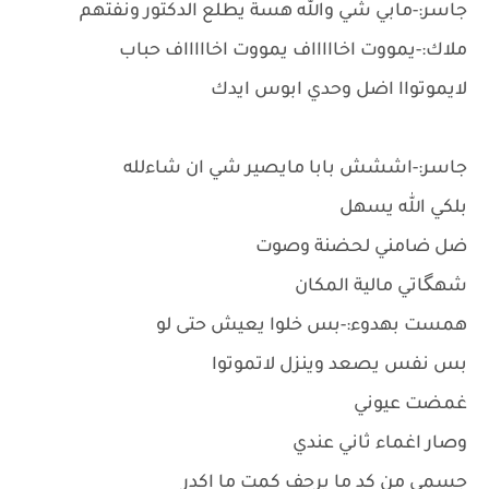
جاسر:-مابي شي والله هسة يطلع الدكتور ونفتهم
ملاك:-يمووت اخاااااف يمووت اخاااااف حباب
لايموتواا اضل وحدي ابوس ايدك
جاسر:-اششش بابا مايصير شي ان شاءلله
بلكي الله يسهل
ضل ضامني لحضنة وصوت
شهگاتي مالية المكان
همست بهدوء:-بس خلوا يعيش حتى لو
بس نفس يصعد وينزل لاتموتوا
غمضت عيوني
وصار اغماء ثاني عندي
جسمي من كد ما يرجف كمت ما اكدر