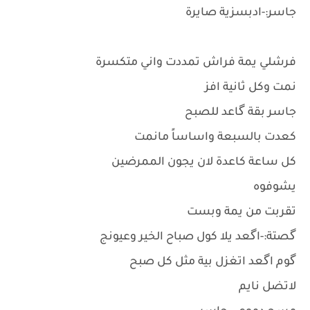
جاسر:-ادبسزية صايرة
فرشلي يمة فراش تمددت واني متكسرة
نمت وكل ثانية افز
جاسر بقة گاعد للصبح
كعدت بالسبعة واساساً مانمت
كل ساعة كاعدة لان يجون الممرضين
يشوفوه
تقربت من يمة وبست
گصتة:-اگعد يلا كول صباح الخير وعيونج
گوم اگعد اتغزل بية مثل كل صبح
لاتضل نايم