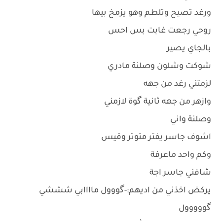
ورغد تصيح وتلطم وهو يزمخ بيها
روحي رجعت غابت بس احس
بالجاي يصير
شوكت وشلون وصلنة مادري
لزمتني رغد من جهه
وازهر من جهه ثانية گوة لازمني
وصلنة واني
اشوف جاسر يفتر متوتر وقيس
وكم واحد ماعرفة
شافني جاسر اجة
يركض اخذني من اديهم:-گووول ماااابي شششي
گووووول