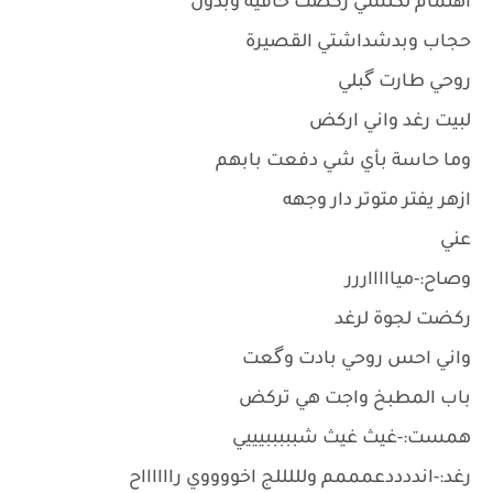
اهتمام لكلشي ركضت حافية وبدون
حجاب وبدشداشتي القصيرة
روحي طارت گبلي
لبيت رغد واني اركض
وما حاسة بأي شي دفعت بابهم
ازهر يفتر متوتر دار وجهه
عني
وصاح:-مياااااررر
ركضت لجوة لرغد
واني احس روحي بادت وگعت
باب المطبخ واجت هي تركض
همست:-غيث غيث شبببببيييي
رغد:-انددددعمممم ولللللج اخووووي رااااااح