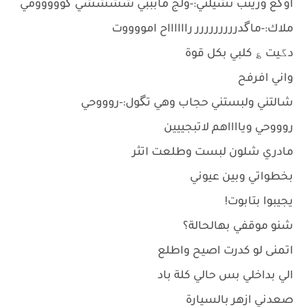
اوگع وزينب تشيلني:-ولج مابببي ششششي گووووومي
ملاك:-ماگدررررررررر رااااااح امووووت
دگيت ؏ كلبي بكل قوة
واني افرفح
شالتني ولبستني حجاب وهي تگول:-روووحي
روووحي ويااااهم لاتبجييين
مادري شلون لبست وطلعت اتثر
بخطواتي وبين عيوني
يجيبوا بتابوت!
شنو موقفي بهالحالة؟
اتمنى لو كدرت اصيح واطلع
الي بداخلي بس حالي كلة باد
صعدني ازهر بالسيارة