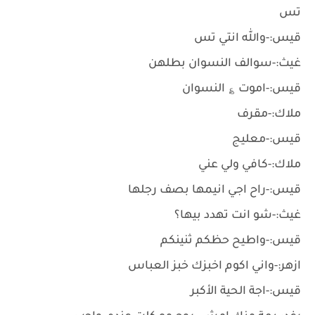
تس
قيس:-والله انتي تس
غيث:-سوالف النسوان بطلهن
قيس:-اموت ؏ النسوان
ملاك:-مقرف
قيس:-معليج
ملاك:-كافي ولي عني
قيس:-راح اجي انيمها بصف رجلها
غيث:-شو انت تهدد بيها؟
قيس:-واطيح حظكم ثنينكم
ازهر:-واني اكوم اخبزك خبز العباس
قيس:-اجة الحية الأكبر