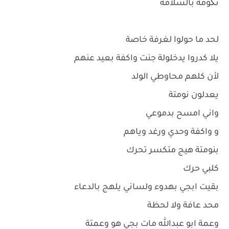
تگومة بالسلامة
لحد ما حولوا لغرفة خاصة
يلا كدروا يدخلولة جنت واكفة بعيد عنهم
لأن كلهم محاوطي الولد
يعدلون نومتة
واني امسح بدموعي
و واكفة وحدي ورغد وياهم
بنومتة هيج متكسر تحرك
كلبي حرك
بقيت ابجي بهدوء ولساني يلهج بالدعاء
محد عافة ولا لحظة
وعمة ابو عبدالله مات بجي هو وعمتة