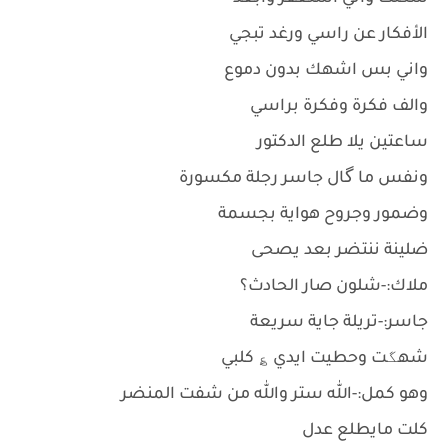
الأفكار عن راسي ورغد تبجي
واني بس اشهك بدون دموع
والف فكرة وفكرة براسي
ساعتين يلا طلع الدكتور
ونفس ما گال جاسر رجلة مكسورة
وضمور وجروح هواية بجسمة
ضلينة ننتضر بعد يصحى
ملاك:-شلون صار الحادث؟
جاسر:-تريلة جاية سريعة
شهگت وحطيت ايدي ؏ كلبي
وهو كمل:-الله ستر والله من شفت المنضر
كلت مايطلع عدل