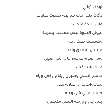
اوكف ثواني
دگات كلبي تدك سريعة كسرت ضلوعي
واني نايمة فتحت
عيوني الضوة بيهن غمضت بسرعة
وهمست:-غيث وينة
مسد ؏ شعري واحد
ومن صوتة عرفتة:-مابي شي حبيبي
ملاك:-اريد غيث
جاسر:-اصحي وصيري زينة واوكفي وياه
ملاك:-اموت اذا صارلة شي
جاسر:-مابي شي والله
بس جروح ورجلة اليمنى مكسورة