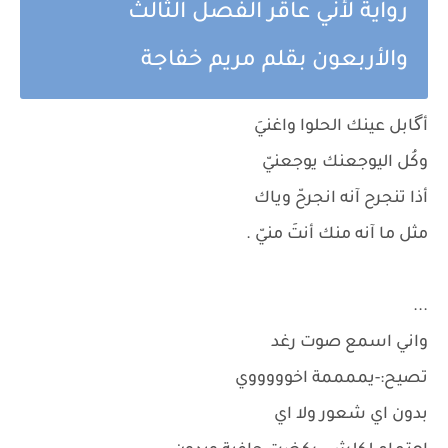
رواية لأني عاقر الفصل الثالث
والأربعون بقلم مريم خفاجة
أگابل عينك الحلوا واغنيَ
وكُل اليوجعنك يوجعنيّ
أذا تنجرح آنه انجرحّ وياك
مثل ما آنه منك أنتَ منيّ .
...
واني اسمع صوت رغد
تصيح:-يممممة اخوووووي
بدون اي شعور ولا اي