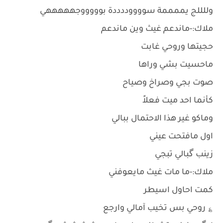
وللللج يممممة سووووددددة بوووووجهههههي
ملاك:-ماندعم غيث وين ماندعم
حجيتها وروحي غابت
ماحسيت بشي وراها
صوت بجي وصراخ وصياح
كأنما احد ميت فعلاً
وماكو غير هذا الاحتمال ببالي
اول مافتحت عيني
زينب گبالي تبجي
ملاك:-ما مات غيث مايعوفني
كمت احاول اسيطر
؏ روحي بس تخيب آمالي وارجع