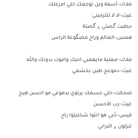
ملاك:-آسفة وين توجعك خلي امرغلك
غيث:-لا لا لتلزميني
حطيت گصتي ؏ گصتة
همس:-العالم وراج مصگوعة الراس
ملاك:-معلية مايهمني احبك واموت بدونك والله
غيث:-دموعج طبن بخشمي
ضحكت:-خلي جسمك يرتوي بدموعي مو احسن هيج
غيث:-رب الأحسن
قيس:-حُبي هو انتوا شخليتوا راح
تنزلون ؏ الترابي