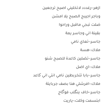
ازهر:-رغددد لاتخليني اصيح ترجعين
وباجر اجيبج الصبح يلا امشن
ضلت تبجي ماقبل وراحوا
بقينة اني وجاسر يمة
جاسر:-تعاي نامي
ملاك:-هسة
جاسر:-تضلين كاعدة للصبح شنو
ملاك:-اي اضل
جاسر:-بابا تتخربطين نامي انتي اني کاعد
ملاك:-افرشلي هنا بصف جربايتة
جاسر:-خاف ينگلب فوگاج
ابتسمت وكلت:-ياريت