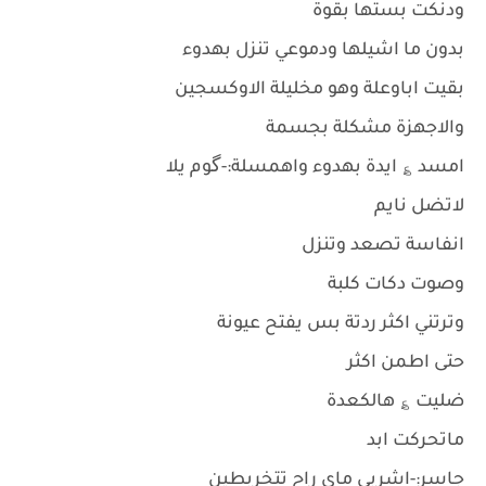
ودنكت بستها بقوة
بدون ما اشيلها ودموعي تنزل بهدوء
بقيت اباوعلة وهو مخليلة الاوكسجين
والاجهزة مشكلة بجسمة
امسد ؏ ايدة بهدوء واهمسلة:-گوم يلا
لاتضل نايم
انفاسة تصعد وتنزل
وصوت دكات كلبة
وترتني اكثر ردتة بس يفتح عيونة
حتى اطمن اكثر
ضليت ؏ هالكعدة
ماتحركت ابد
جاسر:-اشربي ماي راح تتخربطين