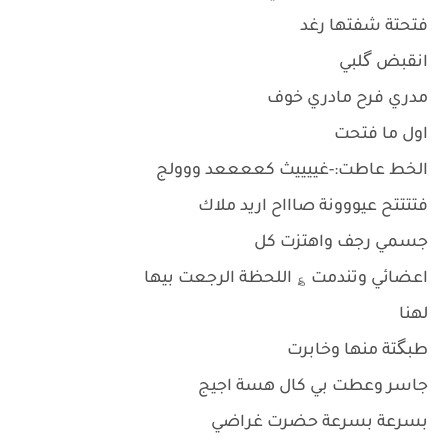
فتحتة شفتها رغد
انقبض گلبي
مدري فرح مادري خوف
اول ما فتحت
الخط عاطت:-غييييث كععععد ووولج
فتتتتح عيووونة صاااح اريد ملاك
جسمي رجف واهتزت كل
اعضائي وتندمت ؏ اللحظة الرجعت بيها
لهنا
طبگتة منها وخابرت
جاسر وعطت بي كال هسة اجيج
بسرعة بسرعة حضرت غراضي