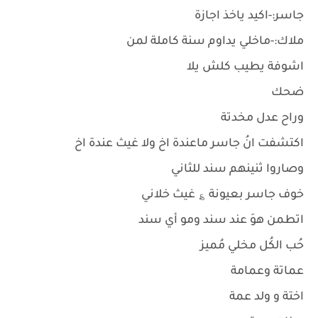
جاسر:-اكيد ياخذ اجازة
ملاك:-ماخلي يداوم سنة كاملة لمن
اشوفة يطيب كلش يلا
ضحك
وراح عدل مخدتة
اكتشفت انُ جاسر ماعندة اخ ولا غيث عندة اخ
وصاروا ثنينهم سند للثاني
خوف جاسر بعيونة ؏ غيث خلاني
اتطمن هوَ عند سند ومو أي سند
حُب الكُل مخلي مُميز
عماتة وعمامة
اختة و ولد عمة