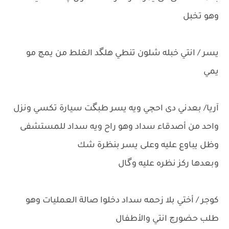
وهو تخبل
يسر / انتي خبله شلون تنطي هلگد الغلط من يمچ مو
يمي
آريا/ بعدني دى احچي ويه يسر طبگت سيارة تكسي ونزل
واحد من أصدقاء سداد وهو راح ويه سداد للمستشفى
وظل يباوع عليه وعلى يسر بنظرة شك
وبعدها ركز نظره عليه وگال
كوجر / أختي بلا زحمه سداد دخلوا صالة العمليات وهو
طلب حضورچ انتي والأطفال