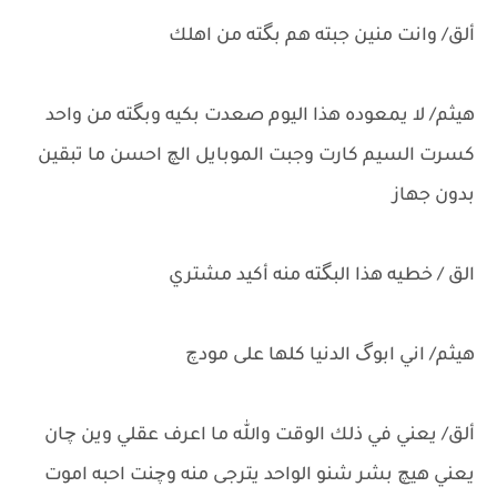
ألق/ وانت منين جبته هم بگته من اهلك
هيثم/ لا يمعوده هذا اليوم صعدت بكيه وبگته من واحد
كسرت السيم كارت وجبت الموبايل الچ احسن ما تبقين
بدون جهاز
الق / خطيه هذا البگته منه أكيد مشتري
هيثم/ اني ابوگ الدنيا كلها على مودچ
ألق/ يعني في ذلك الوقت والله ما اعرف عقلي وين چان
يعني هيچ بشر شنو الواحد يترجى منه وچنت احبه اموت