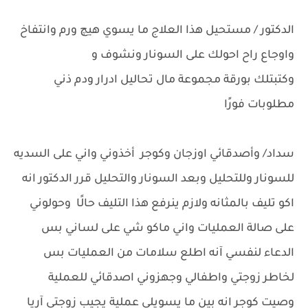
الدكتور / مستحيل هذا العلاج ما يسوي هيچ ورم وانتفاخ
واوجاع راح احولك على السونار ونشوف و
وكتبتلك بورقة مجموعة مال تحاليل ادرار ودم ذني
مطلوبات فورًا
سداد/ وأصدقائي اوزجان وكوجر أخذوني واني على السديه
للسونار وللتحليل وبعد السونار والتحليل قرر الدكتور انه
اكو تليف بالمثانه ولازم ينرفع هذا التليف حالًا وحولوني
على صالة العمليات واني ماكو شي على لساني بس
الدعاء لنفسي آنه اطلع سلامات من العمليات بس
لخاطر زوجتي واطفالي وجهزوني اصدقائي للعملية
وصيت كوجر انه بين ما يسويلي عملية يجيب زوجتي آريا