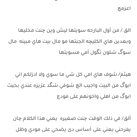
اعزمچ
الق / من أول البارحه سويتها ليش وين چنت مخليها
وبعدين هاي الكليچه الجبتها مو مال بيت هاي مبينه مال
سوگ شلون تگول أمي مسويتها
هيثم/ شوف هاي امي كل شي ما سوي ولا ادزلكم اني
ابوگ من البيت واجيب الچ شوفي شگد عزيزه عندي بحيث
ابوگ من اهلي واخونهم على مودچ
ألق/ في ذلك الوقت چنت صغيره يعني هذا الكلام چان
يفرحني يعني على أساس دى يضحي على مودي وظل