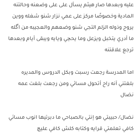
عليه وبعدها صار هيثم يسأل على على وضعنه وحالتنه
المادية وخصوصًا مركز على عمي نزار شنو شغله ووين
يروح وذوله الزلم التجي شنو وضعهم والعجيبه من اگله
ما أدري يتخبل ويزعل وما يحچي ويايه ويبقى أيام وبعدها
ترجع علاقتنه
اما المدرسة رجعت رسبت وبكل الدروس والمديره
بلغتني آنه راح أتحول مسائي ومن رجعت بلغت عمه
نضال
نضال/ حبيبتي هو إنتي بالصباحي ما دبرتيها انوب مسائي
كافي تعلمتي قرايه وكتابه كلش كافي عليچ