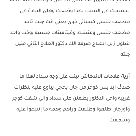
صحيح ما يسوي هذا الشي ابد بس أكو ماده ثانية داخله
بجسمك هي السبب بهذا وضعك وهاي المادة هي
مضعف جنسي كيميائي قوي يعني انت چنت تاخذ
مضعف جنسي ومنشط وفيتامينات جنسيه بوقت واحد
شلون زين العلاج صرفه الك دكتور العلاج الثاني منين
جبته
آريا/ علامات الاندهاش بينت على وجه سداد لهذا ما
صدگ ابد بس كوجر من چان يحچي يباوع عليه بنظرات
غريبة واجى الدكتور يطمئن على سداد واني شفت كوجر
واوزجان طلعوا وطلعت وراهم وهمه ما إنتبهوا عليه
وسمعت