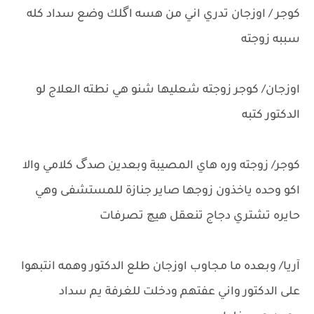
كوجر / اوزجان تدري اني من هسه اگلك وضع سداد كله
سببه زوجته
اوزجان/ كوجر زوجته شعليها شنو هي نطته العلاج لو
الدكتور كتبه
كوجر/ زوجته وره هاي المصيبة وبعدين صدگ كلامي والا
اكو وحده ياخذون زوجها صاير جنازة للمستشفى وهي
حايره تشتري دجاج تنعقل هيچ تصرفات
آريا/ وبعده ما مجاوب اوزجان طلع الدكتور وهمه انتبهوا
على الدكتور واني عفتهم ودخلت للغرفة يم سداد