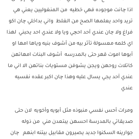
اذا چانت موجوده فهي خطيه من المنغوليين يعني هي
تريد واحد يعلمها الصح من الغلط واني بداخلي چان اكو
فراغ ولا چان عندي آحد احچي ويا ولا عندي احد يحبني لهذا
اي كلمه معسولة تأثر بيه من أشوف بنيه وياها امها او
أبوها اموت قهر حتى بالمدرسه أشوف البنات امهاتهن
كاتلات روحهن ويجن يشوفن مستويات بناتهن الا اني ما
عندي آحد يجي يسال عليه وهذا چان اكبر عقده نفسيه
عندي
ومرات أحس نفسي منبوذه مثل أبويه وأخويه لان حتى
صديقاتي بالمدرسة احسهن يبتعدن مني من ذوله
جوارينه السكنوا جديد يصيرون مقابيل بيتنه ابنهم چان