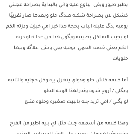
يطير طيور وبقى يباوع عليه واني بالبداية بصراحه عجبني
كشكل لان بصراحة شكله صدگ حلو وبعدها صار تقريبًا
يوميه يدگ علينه الباب بحجة هذا خبز امي خبزت ودزته الكم
لو يجيب النه اكل بصينيه ويگول هذا من غدانه او دزته
الكم يعني خصم الحچي يوميه يجي وحتى علاگه وبيها
حلويات
آما كلامه كلش حلو وهواي يتغزل بيه وكل حچايه والثانيه
ويگلي / أروح فدوه ونذر لهذا الوجه الحلو
لو يگلي / امي تريد چنه بالبيت صغيره وحلوه مثلچ
وهذا كلامه من أسمعه چنت مثل اي بنيه اطير من الفرح