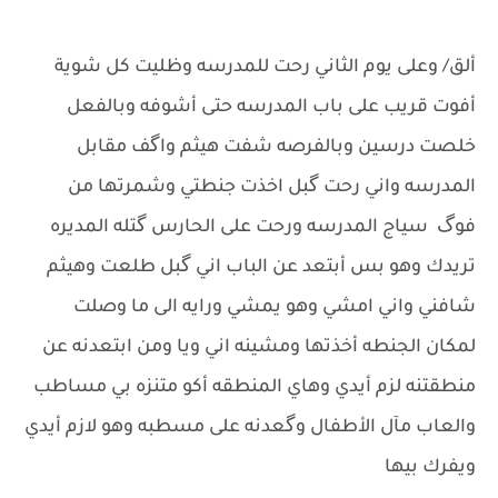
ألق/ وعلى يوم الثاني رحت للمدرسه وظليت كل شوية
أفوت قريب على باب المدرسه حتى أشوفه وبالفعل
خلصت درسين وبالفرصه شفت هيثم واگف مقابل
المدرسه واني رحت گبل اخذت جنطتي وشمرتها من
فوگ سياج المدرسه ورحت على الحارس گتله المديره
تريدك وهو بس أبتعد عن الباب اني گبل طلعت وهيثم
شافني واني امشي وهو يمشي ورايه الى ما وصلت
لمكان الجنطه أخذتها ومشينه اني ويا ومن ابتعدنه عن
منطقتنه لزم أيدي وهاي المنطقه أكو متنزه بي مساطب
والعاب مآل الأطفال وگعدنه على مسطبه وهو لازم أيدي
ويفرك بيها