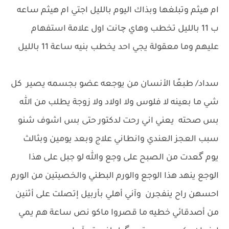
ام هيثم وتبلغها وبذاك اليوم بالليل اجتي ام هيثم ساعه
ب 11 بالليل تخطب وهاي چانت اول علامة استفهام
عليهم وما معقولة يجي احد يخطب بنيه ساعة 11 بالليل
سداد/ طبعًا الأنسان من يوجعه عضو بجسمه يصير كل
شي ما بعينه لا فلوس ولا اولاد ولا زوجة يطلب من الله
بس صحته يعني اني رحت لدكتور حتى بس اشوف شنو
سبب العجز العندي وانطاني علاج وبعد يومين وبثالث
يوم گعدت من الصبح على وجع والله لو جبل على هذا
الوجع ينهد هذا الوجع والورم البطني والخصيتين من الورم
احسهن راح ينفجرن وآني أهلي بأربيل إتصلت على أثنين
من أصدقائي خطيه ما قصروا ماكو نص ساعة هم يمي