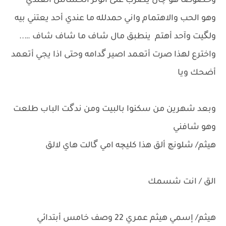
وخصوصًا هو چان يضرب على الوتر الحساس العندي
وهو الحب والاهتمام واني حمدلله ما عندي أحد يعتني بيه
ولگيت وآحد أهتم ينطبق مال شاف ما شاف شاف …..
واخترع لهذا صرت أتعمد اصير گدامه وحتى اذا يجي أتعمد
أضحك ويا
وبعد شهرين من سكنوا بالبيت ومن ندگت الباب طلعت
وهو شافني
هيثم/ شلونچ ألق هذا كليچه امي گالت هاي لالق
الق / انت شسمك
هيثم/ إسمي هيثم عمري 22 وصف خامس أبتدائي