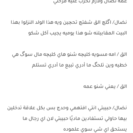
عمه نضال ولازم تخرب عليه فرحتي
نضال/ اگلچ الق شفتچ تحچين ويه هذا الولد النزلوا بهذا
البيت المقابيلنه شو هذا يوميه يجيب آكل شكو
الق / امه مسويه كليچه شنو هاي كليچه مال سوگ هي
خطيه وين تلحگ ما أدري تبيع ما أدري تستلم
الق / يعني شنو عمه
نضال/ حبيبتي انتي افتهمي وحدچ بس بكل علاقة تدخلين
بيها حاولي تستفادين ماديًا حبيبتي لان اي رجال ما
يستحق اي شي سوي علموده