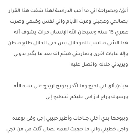
ألق/ وبصراحة اني ما أحب الدراسة لهذا شفت هذا القرار
بصالحي وعجبني ومرت الأيام واني نفس وضعي وصرت
عمري 15 سنه وسبحان الله الإنسان مرات يشوف آنه
هذا الشي مناسب اله وحلال بس حتى الحلال طلع مبطن
وإله غايات آخرى وصارحني هيثم انه بعد ما يگدر بدوني
ويريدني حلاله واتصل عليه
هيثم/ ألق اني احبچ وما اگدر بدونچ اريدچ على سنة الله
ورسوله وراح ادز امي عليكم تخطبچ إلي
وبيومها بدي أخلي جناحات وأطير حبيبي إجى وفى بوعده
واجى خطبني واني ما حچيت لعمه نضال گلت هي من تجي