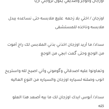
اوزجان وكوجر وصديقي يگول لزوجتي آريا
اوزجان / اختي بلا زحمه عليچ ملابسه حتى نساعده يبدل
ملابسه وناخذه للمستشفى
سداد/ ما أريد اوزجان اخذني بذني الملابس لك راح أموت
من الوجع وحتى گمت ابچي من الوجع
وتعاونوا عليه اصدقائي وگوموني وآني اصيح لله واستريح
انوب وصلنه لسياره اوزجان والسياره من النوع العاليه
سداد/ أبوس ايدك اوزجان لك ما بيه أصعد هذا العلو
كله