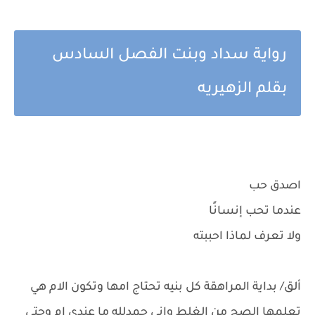
رواية سداد وبنت الفصل السادس
بقلم الزهيريه
اصدق حب
عندما تحب إنسانًا
ولا تعرف لماذا احببته
ألق/ بداية المراهقة كل بنيه تحتاج امها وتكون الام هي
تعلمها الصح من الغلط واني حمدلله ما عندي ام وحتى