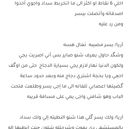
اخلي 6 نقاط او اكثر الى ما اتخربط سداد واجوي أخذوا
اصدقائه وأتصلت بيسر
ومن رد عليه
آريا/ يسر مصيبه تعال هسه
وشگد حاول يعرف شنو صاير بس أني اصريت يجي
ولكون الدنيا نهار لازم يجي بسيارة الدجاج حتى من اوگف
احچي ويا بحجة اشتري دجاج منه وبعد حدود ساعة
گضيتها اعصابي تلفانه الى ما إجى يسر وطلعت فتحت
الباب وهو شافني واجى يمي على مسافة قريبه
آريا/ ولك يسر گلي هذا شنو النطيته إلي ولك سداد
بالمستشفى دى يموت وشرحتله شلون چنت انطيها اله