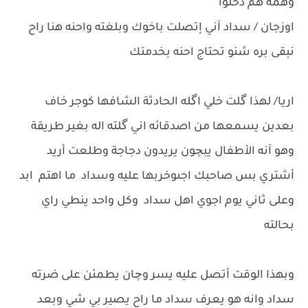
وهمه هم دخلوا
اوزجان / سداد آني إتصلت باخوك وبلغته واحنه هنا راح
نبقى بره شنو تحتاج احنه بخدمتك
اريا/ لهذا گلت خلي اگله الحادثة الشافها كوجر خاف
بعدين يسمعها من اصدقائه اني گلته اله بغير طريقة
وهو آنه الأطفال يبچون يريدون دجاجة وطلعت أريد
أشتري بس صاحبك اجىوخربها عليه وسداد ما اهتم ابد
وعلى ثاني يوم اجوي اهل سداد وكل واحد ينطي راي
بحالته
وبهذا الوقت أتصل عليه يسر وچان يطمئن على ضرته
سداد وانه هو يعرف سداد ما راح يصير بي شي وبعد