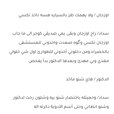
اوزجان / ولا يهمك طز بالسياره هسه ناخذ تكسي
سداد/ راح اوزجان وبقى يمي صديقي كوجر الى ما جاب
اوزجان تكسي وگوه صعدت واخذوني للمستشفى
بالخضراء ومن دخلوني أخذوني للطوارئ اول شي خلولي
مغذي وبي مهدئ وبعدها الدكتور بدأ يفحص
الدكتور / هاي شنو ماخذ
سداد/ وحچيتله باختصار شنو بيه وشلون رحت لدكتور
وشنو انطاني وحتى أسم الأدوية ذكرته اله