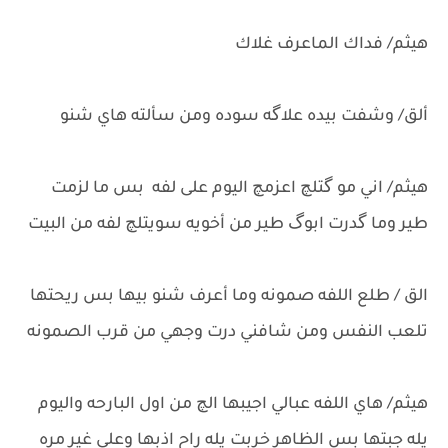
هيثم/ فداك الماعرف غلاك
ألق/ وشفت بيده علاگه سوده ومن سألته هاي شنو
هيثم/ اني مو گتلچ اعزمچ اليوم على لفه بس ما لزمت
طير وما گدرت ابوگ طير من أخويه سويتلچ لفه من البيت
الق / طلع اللفه صمونه وما أعرف شنو بيها بس ريحتها
تلعب النفس ومن شافني درت وجهي من قرب الصمونه
هيثم/ هاي اللفه عبالي اجيبها الچ من اول البارحه واليوم
يله جبتها بس الظاهر خربت يله راح اذبها وعلى غير مره