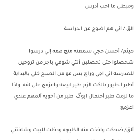
ومبطل ما احب أدرس
الق / اني هم اضوج من الدراسة
هيثم/ أحسن حچي سمعته منچ همه إلي درسوا
شحصلوا حتى تحصلين أنتي شوفي باچر من تروحين
للمدرسه اني اجي وراچ بس مو من الصبح خلي بالبداية
أطير الطيور بالكت الزم طير ابيعه واعزمچ على لفه واذا
ما لزمت طير أحتمال ابوگ طير من أخويه آلمهم عندي
اعزمچ
ألق/ ضحكت واخذت منه الكليچه ودخلت للبيت وشافتني