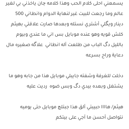
يسمعني احلى كلام الحب وهذا كلامه چان ياخذني بي لغير
عالم وما رجعت للبيت غير لنهاية الدوام وانطاني 500
دينار ويگلي أشتري نستله وبعدها صارت علاقتي بهيثم
كلش قويه وهو عنده موبايل بس اني ما عندي وبيوم
بالليل دگ الباب من طلعت أله انطاني علاگه صغيره مال
دعاية وراح بسرعه
دخلت للغرفة وشفته جايبلي موبايل هذا من جابه وهو ما
يشتغل وبعده بيدي دگ وبس ضوه رديت عليه
هيثم/ هاااا حبيبتي ألق هذا جبتلچ موبايل حتى يوميه
نتواصل أحسن ما آجي على بيتكم