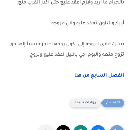
بالحرام ما اريد ولازم اعقد عليچ حتى اگدر اتقرب منچ
آريا/ وشلون تعقد عليه واني مزوجه
يسر / عادي الزوجه إلي يكون زوجها عاجز جنسيآ إلها حق
تزوج متعه واليوم اجي بالليل اعقد عليچ ونزوج
الفصل السابع من هنا
روايات شيقه