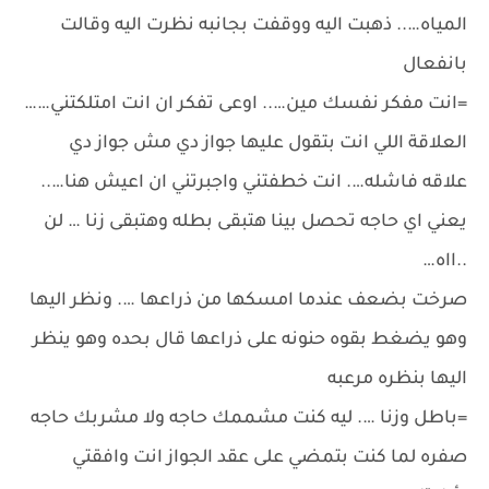
المياه….. ذهبت اليه ووقفت بجانبه نظرت اليه وقالت
بانفعال
=انت مفكر نفسك مين….. اوعى تفكر ان انت امتلكتني……
العلاقة اللي انت بتقول عليها جواز دي مش جواز دي
علاقه فاشله…. انت خطفتني واجبرتني ان اعيش هنا…..
يعني اي حاجه تحصل بينا هتبقى بطله وهتبقى زنا … لن
..ااه…
صرخت بضعف عندما امسكها من ذراعها …. ونظر اليها
وهو يضغط بقوه حنونه على ذراعها قال بحده وهو ينظر
اليها بنظره مرعبه
=باطل وزنا …. ليه كنت مشممك حاجه ولا مشربك حاجه
صفره لما كنت بتمضي على عقد الجواز انت وافقتي