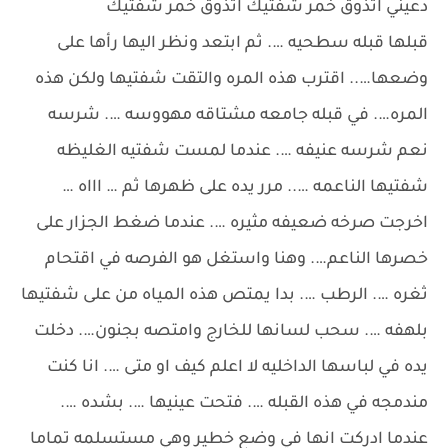
دعيني اتذوق خمر شفتيك اتذوق خمر شفتيك
قبلها قبله سطحيه …. ثم ابتعد ونظر اليها رأها على
وضعها….. اقترب هذه المره والتقت شفتيها ولكن هذه
المره…. في قبله جامعه مشتاقه مهووسه …. شرسه
نعم شرسه عنيفه …. عندما لمست شفتيه الغليظه
شفتيها الناعمه ….. مرر يده على ظهرها ثم … اااه …
اخرجت صرخه ضعيفه مثيره …. عندما ضغط الجزار على
خصرها الناعم…. وهنا واستغل هو الفرصه في اقتحام
ثغره …. الرطب …. بدا يمتص هذه المياه من على شفتيها
بلهفه …. سحب لسانها للخارج وامتصه بجنون…. دخلت
يده في لباسها الداخليه لا اعلم كيف او متى …. انا كنت
مندمجه في هذه القبله …. فتحت عينيها …. بشده ….
عندما ادركت انها في وضع خطير وهي مستسلمه تماما