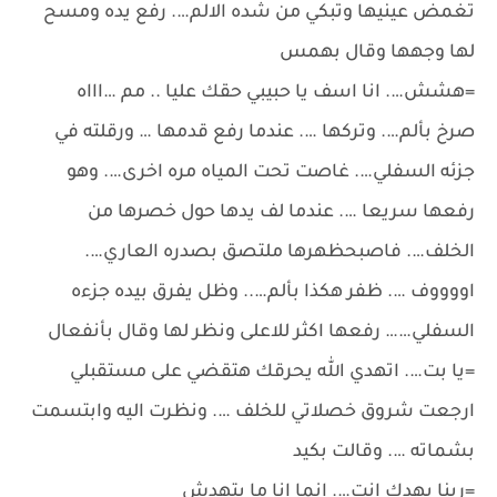
تغمض عينيها وتبكي من شده الالم…. رفع يده ومسح
لها وجهها وقال بهمس
=هشش…. انا اسف يا حبيبي حقك عليا .. مم …اااه
صرخ بألم…. وتركها …. عندما رفع قدمها … ورقلته في
جزئه السفلي…. غاصت تحت المياه مره اخرى…. وهو
رفعها سريعا …. عندما لف يدها حول خصرها من
الخلف…. فاصبحظهرها ملتصق بصدره العاري….
اووووف …. ظفر هكذا بألم….. وظل يفرق بيده جزءه
السفلي…… رفعها اكثر للاعلى ونظر لها وقال بأنفعال
=يا بت…. اتهدي الله يحرقك هتقضي على مستقبلي
ارجعت شروق خصلاتي للخلف …. ونظرت اليه وابتسمت
بشماته …. وقالت بكيد
=ربنا يهدك انت…. انما انا ما بتهدش