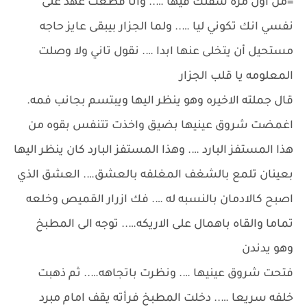
=من اول مره شفتك فيها ….. وانا قطعت عهد على
نفسي انك تكوني ليا ….. ولما الجزار بيبقى عايز حاجه
مستحيل أن يتخلى عنها ابدا …. نقول تاني ولا وصلت
المعلومه يا قلب الجزار
قال جملته الاخيره وهو ينظر اليها ويبتسم بجانب فمه.
اغمضت شروق عينيها بضيق واخذت تتنفس بقوه من
هذا المستفز البارد …. وهذا المستفز البارد كان ينظر اليها
بعينان تلمع بالشغف المغلفه بالعشق…. العشق الذي
اصبح كالادمان بالنسبه له …. فك ازرار القميص وخلعه
تماما والقاه باهمال على الاريكه….. توجه الى المطبخ
وهو يدندن
فتحت شروق عينيها …. ونظرت باتجاهه….. ثم ذهبت
خلفه سريعا ….. دخلت المطبخ فرأته يقف امام مبرد