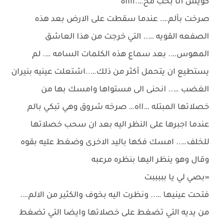
كويس انا بحب مح….ااااه
صرخت بألم…. عندما سقطت على الارض بعد هذه
الصفعه القويه ….. التي خرجت من هذا العاشق
المهوس…. بعد سماع هذه الكلمات السامه …. لم
يستطيع ان يتحمل أكثر من ذلك…..اشتعلت عينيه بنيران
الغضب ….. انحنى الى مستواها وامسك بها من
خصلاتها المبتله …ااه… صرخه شروق وهي تبكي بالم
عندما اجبرها على النظر اليه بعد ان سحب خصلاتها
للخلف….. امسك فكها باليد الاخرى وضغط عليه بقوه
وقال وهو ينظر اليها بنظره مرعبه
=بصي لي يا بببببت
فتحت عينيها ….. ونظرت اليه بخوف والكثير من الالم….
من يديه التي تضغط على خصلاتها وايضا التي تضغط