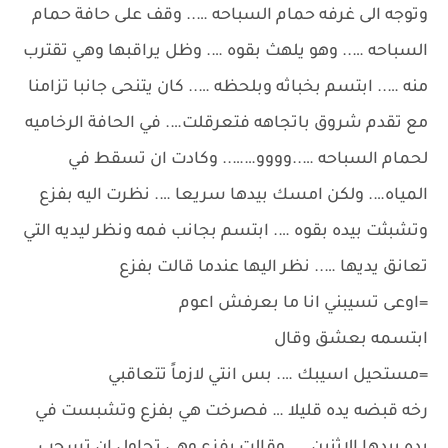
وتوجه الى غرفه حمام السباحه ….. وقف على حافة حمام
السباحه ….. وهو يلهث بقوه …. وظل يراقبها وهي تقترب
منه ….. ابتسم بخباثه وبلحظه ….. كان يتنحى جانبا تزامنا
مع تقدم شروق باتجاهه فتعرقلت…. في الحافة الرخاميه
لحمام السباحه …..وووو…….. وكادت ان تسقط في
المياه…. ولكن امسك بيدها سريعا …. نظرت اليه بفزع
وتشبثت بيده بقوه …. ابتسم بجانب فمه ونظر ليديه التي
تعانق يديها ….. نظر اليها عندما قالت بفزع
=اوعى تسيبني انا ما بعرفش اعوم
ابتسمه بعشق وقال
=مستحيل اسيبك …. بس انتي لازماً تتعاقبي
رخه قبضه يده قليلا … فصرخت هي بفزع وتشبست في