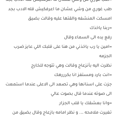
=طب غوري من وشي عشان ما اعرفكيش قله الادب بجد
طب غوري من وشي عشان ما اعرفكيش قله الادب بجد
امسكت المنشفه والقتها عليه وقالت بضيق
=ربنا ياخذك
رفع يده الى السماء وقال
=امين يا رب ياخذني من هنا على قلبك اللي عايز ضرب
الجزمه
نظرت اليه بأنزعاج وقالت وهي تتوجه للخارج
=انت بارد ومستفز انا بكرررهك
جزت على اسنانها وهي تصعد الى الاعلى عندما استمعت
الى صوته عندما قال بصوت عالي
=وانا بعشقك يا قلب الجزار
تغيرت ملامحه …. و نظر امامه بازعاج وقال بضيق من