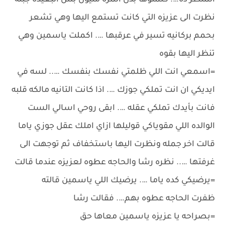
المنظر ده…. كلمتوها بدل المره مليون بس البعيده جبله
نظرت الى عزيزه التي كانت تستمع اليها وهي تشعر
بحمم بركانيه تسير في عرقبها …. اكملت ياسمين وهي
تنظر اليها بقوه
=اسمعي انت اللي ظلمتي نفسك بنفسك ….. لسه في
ايديكي ان انت تملكي جوزك …. اذا كانت التانيه مالكه قلبه
فانت بأيدك تملكي عقله …. ابقى روحي اسالي الست
الوالده اللي مقوياكي قوليلها ازاي املك عقل جوزي ياما
قالت اخر جمله ونظرت اليها باستخفاف ثم توجهت الى
غرفتها ….. نظره رشا والحاجه عطوه لعزيزه عندما قالت
=يرضيكي كده ياما …. يرضيك اللي ياسمين قالته
ظفرت الحاجه عطوه بهم…. فقالت رشا
=بصراحه يا عزيزه ياسمين معاها حق