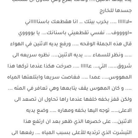
يده بيدها الاثنين….. وقالت بفزع وهي تحاول ان تسحب
جسدها للخارج
=لاااااا ….. يخرب بيتك … انا هقطعك باسناااااني
=اووووف…. نفسي تقطعيني باسنانك…. يا بووووي
قال هذه الجملة الوقحه ….. ورفع يديه الاثنين في الهواء
…… ونظر للسماء …… يديه الاثنين….. نظره سريعه الى
شروق……. التي…. عااااا ….. صرخت هكذا عندما تركها هذا
المهووس….. عمدا ….. فغاصت سريعا وابتلعتها المياه
….. و كان المهوس يقف يتابعها وهي تعافر في المئه ….
ولكن قفز بخفه خلفها عندما راها تحاول ان تصعد الى
الاعلى…… توجه اليها بخفه ومهاره ….. وضع يديه
الاثنين…. على خصرها الذي ظهر بعد ان ارتفع هذا
التيشرت الذي ترتديه للأعلى بسبب المياه …. رفعها الى