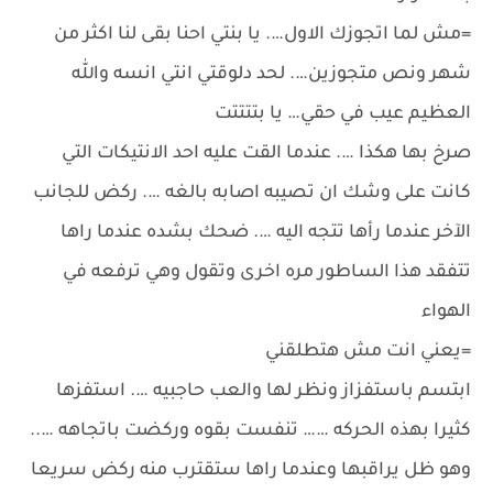
=مش لما اتجوزك الاول…. يا بنتي احنا بقى لنا اكثر من
شهر ونص متجوزين…. لحد دلوقتي انتي انسه والله
العظيم عيب في حقي… يا بتتتتت
صرخ بها هكذا …. عندما القت عليه احد الانتيكات التي
كانت على وشك ان تصيبه اصابه بالغه …. ركض للجانب
الآخر عندما رأها تتجه اليه …. ضحك بشده عندما راها
تتفقد هذا الساطور مره اخرى وتقول وهي ترفعه في
الهواء
=يعني انت مش هتطلقني
ابتسم باستفزاز ونظر لها والعب حاجبيه …. استفزها
كثيرا بهذه الحركه …… تنفست بقوه وركضت باتجاهه …..
وهو ظل يراقبها وعندما راها ستقترب منه ركض سريعا