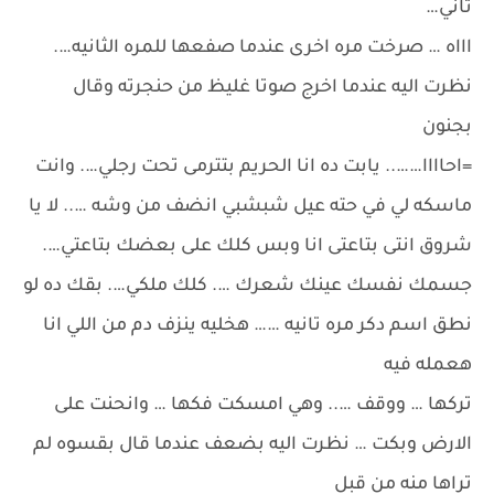
تاني…
اااه … صرخت مره اخرى عندما صفعها للمره الثانيه….
نظرت اليه عندما اخرج صوتا غليظ من حنجرته وقال
بجنون
=احاااا…….. يابت ده انا الحريم بتترمى تحت رجلي…. وانت
ماسكه لي في حته عيل شبشبي انضف من وشه ….. لا يا
شروق انتى بتاعتى انا وبس كلك على بعضك بتاعتي….
جسمك نفسك عينك شعرك …. كلك ملكي…. بقك ده لو
نطق اسم دكر مره تانيه …… هخليه ينزف دم من اللي انا
هعمله فيه
تركها … ووقف ….. وهي امسكت فكها … وانحنت على
الارض وبكت … نظرت اليه بضعف عندما قال بقسوه لم
تراها منه من قبل