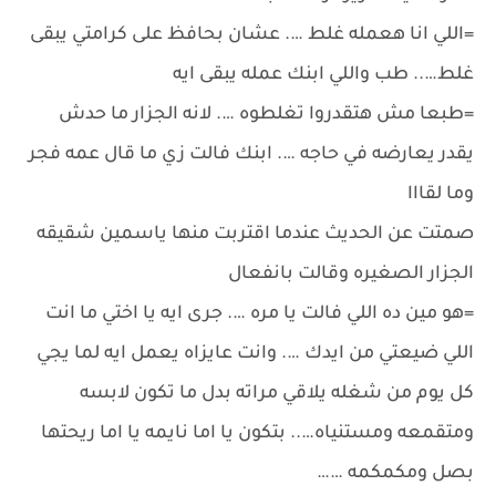
=اللي انا هعمله غلط …. عشان بحافظ على كرامتي يبقى
غلط….. طب واللي ابنك عمله يبقى ايه
=طبعا مش هتقدروا تغلطوه …. لانه الجزار ما حدش
يقدر يعارضه في حاجه …. ابنك فالت زي ما قال عمه فجر
وما لقااا
صمتت عن الحديث عندما اقتربت منها ياسمين شقيقه
الجزار الصغيره وقالت بانفعال
=هو مين ده اللي فالت يا مره …. جرى ايه يا اختي ما انت
اللي ضيعتي من ايدك …. وانت عايزاه يعمل ايه لما يجي
كل يوم من شغله يلاقي مراته بدل ما تكون لابسه
ومتقمعه ومستنياه….. بتكون يا اما نايمه يا اما ريحتها
بصل ومكمكمه ……