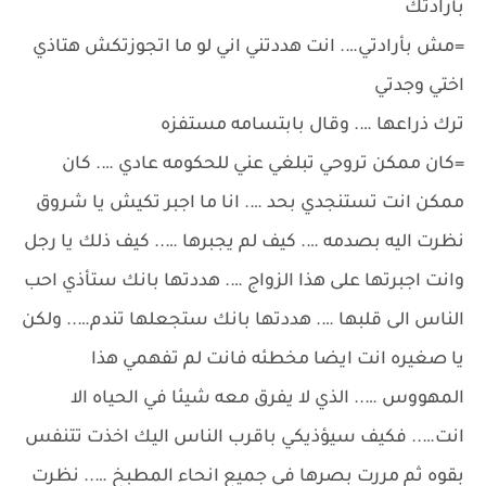
بأرادتك
=مش بأرادتي…. انت هددتني اني لو ما اتجوزتكش هتاذي
اختي وجدتي
ترك ذراعها …. وقال بابتسامه مستفزه
=كان ممكن تروحي تبلغي عني للحكومه عادي …. كان
ممكن انت تستنجدي بحد …. انا ما اجبر تكيش يا شروق
نظرت اليه بصدمه …. كيف لم يجبرها ….. كيف ذلك يا رجل
وانت اجبرتها على هذا الزواج …. هددتها بانك ستأذي احب
الناس الى قلبها …. هددتها بانك ستجعلها تندم….. ولكن
يا صغيره انت ايضا مخطئه فانت لم تفهمي هذا
المهووس ….. الذي لا يفرق معه شيئا في الحياه الا
انت….. فكيف سيؤذيكي باقرب الناس اليك اخذت تتنفس
بقوه ثم مررت بصرها في جميع انحاء المطبخ ….. نظرت