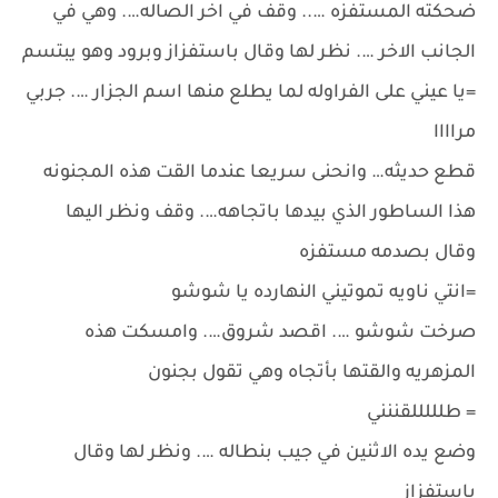
ضحكته المستفزه ….. وقف في اخر الصاله…. وهي في
الجانب الاخر …. نظر لها وقال باستفزاز وبرود وهو يبتسم
=يا عيني على الفراوله لما يطلع منها اسم الجزار …. جربي
مراااا
قطع حديثه… وانحنى سريعا عندما القت هذه المجنونه
هذا الساطور الذي بيدها باتجاهه…. وقف ونظر اليها
وقال بصدمه مستفزه
=انتي ناويه تموتيني النهارده يا شوشو
صرخت شوشو …. اقصد شروق…. وامسكت هذه
المزهريه والقتها بأتجاه وهي تقول بجنون
= طلللللقننني
وضع يده الاثنين في جيب بنطاله …. ونظر لها وقال
باستفزاز