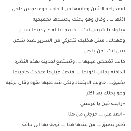
لفه ذراعه الاثنين وعانقها من الخلف بقوه همس داخل
اذنها ….. وقال وهو يحتك بجسدها بحميميه
=يا واد يا شرس انت…. قسما بالله هي ديتها سرير
وههدك.. مش هخليك تتحركي من السرير لمده شهر.
بس انت تحن يا جن…
كانت تغمض عينيها …. وتستمع لحديثه بهذه النظره
الدافئه بجانب اذونها …. فتحت عينيها وعقدت حاجبيها
بضيق…. حاولت الابتعاد ولكن شد عليها بقوه وقال برغبه
وهو يحتك بها اكثر
=رايحه فين يا فرستي
=ابعد عني…. خرجني من هنا
ظفر بضيق…. من عندها هذا …. توجه بها الى حافة