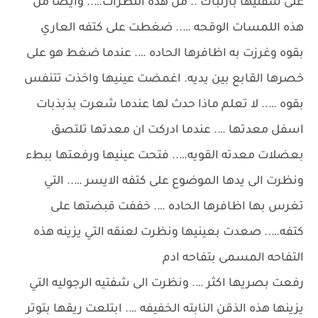
على شفتيها بارتباك .. من هذه النظرات….. وايضا من
هذه اللمسات الوقحه ….. ضغطت على كتفه العاري
بقوه وغرزت به اظافرها الحاده …. عندما ضغط هو على
خصرها القابع بين يديه. اغمضت عينيها واخذت تتنفس
بقوه ….. لا تعلم ماذا حدث لها عندما شعرت بذبذبات
اسفل معدتها …. عندما ادركت ان معدتها تلتصق
بعضلات معدته القويه….. فتحت عينيها ورفعتها ببطء
ونظرت الى يدها الموضوع على كتفه الايسر ….. التي
تغرس بها اظافرها الحاده …. خففت قبضتها على
كتفه….. صعدت بعينيها ونظرت لعنقه التي يزينه هذه
التفاحه المسمى بتفاحه ادم
رفعت بصريها اكثر …. ونظرت الى شفتيه الرجوليه التي
يزينها هذه الذقن النابته الخفيفه …. ابتلعت ريقها بتوتر