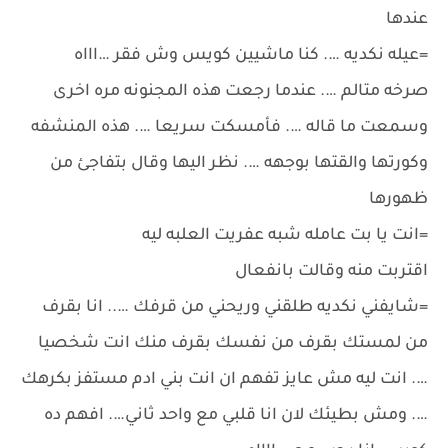
عندها
=عيله نكديه …. كنا ماشيين كويس وش فقر …اااه
صرخه متالم …. عندما رجعت هذه المجنونه مره اخرى
وسمعت ما قاله …. فأمسكت سريعا …. هذه المنشفه
وكورتها والقتها بوجهه …. نظر اليها وقال بتفاجئ من
ظهورها
=انت يا بت عامله شبه عفريت العلبه ليه
اقتربت منه وقالت بانفعال
=شايفني نكديه طلقني وريحني من قرفك ….. انا بقرف
من لمستك بقرف من نفسك بقرف منك انت شخصيا
…. انت ليه مش عايز تفهم ان انت بني ادم مستفز بكرهك
…. ومش بطيئك لان انا قلبي مع واحد ثاني…. افهم ده