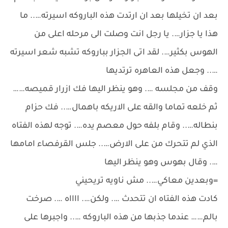
بعد ان تخيلها بعد ان ارتدت هذه الباروكه اسيرته….. ما
هذا يا جزار…. يا رجل انت وصلت الى مرحله اعلى من
الهوس بكثير…. لقد اتى الجزار بباروكه تشبه شعر اسيرته
….. وجعل هذه العاهره ترتديها
وقف من مجلسه …. وهو ينظر اليها فك ازرار قميصه……
ثم خلعه تماما والقه على الاريكه باهمال….. فك حزام
بنطاله….. وقام بلفه حول معصم يده…. توجه لهذه الفتاه
الذي لم تتحرك من على الارض….. جلس القرفصاء امامها
…. وقال بهوس وهو ينظر اليها
=وبعدين معاكي….. مش ناويه تريحيني
كادت هذه الفتاه ان تتحدث …. ولكن…. ااااه …. صرخت
بالم…… عندما جذبها من هذه الباروكه ….. واجبرها على