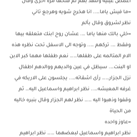
اغمض عينيه وتنهد بهم ثم فتحها مره اخرى وقال
=ما فيش ياما….. انا هخرج شويه وهرجع تاني
نظر لشروق وقال بألم
=خلي بالك منها ياما …. عشان روح ابنك متعلقه بيها
وفقط …. تركهم ….. وتوجه الى الاسفل تحت نظره هذه
الام المتالمه على طفلها…… نعم طفلها مهما كبر الابن
او البنت…. سيظل في عين والديهم ووالدهم اطفال
نزل الجزار…… رأى اشقائه….. يجلسون على الاريكه في
غرفه المعيشه….. نظر ابراهيم واسماعيل اليه… ثم
وقفوا وذهبوا اليه …… نظر لهم الجزار وقال بنبره خاليه
من الحياة
=عاوز واحده
نظر ابراهيم واسماعيل لبعضهما …… نظر ابراهيم