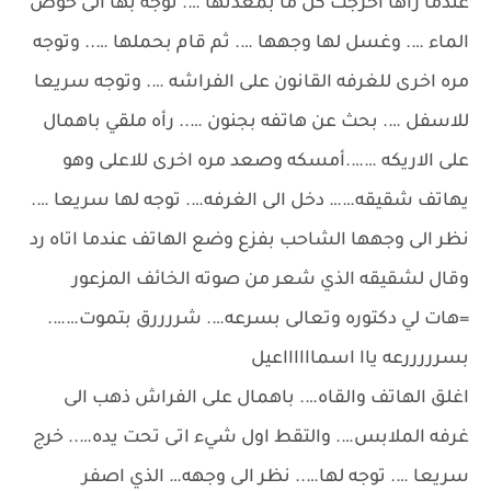
عندما راها اخرجت كل ما بمعدتها …. توجه بها الى حوض
الماء …. وغسل لها وجهها …. ثم قام بحملها ….. وتوجه
مره اخرى للغرفه القانون على الفراشه …. وتوجه سريعا
للاسفل …. بحث عن هاتفه بجنون ….. رأه ملقي باهمال
على الاريكه …….أمسكه وصعد مره اخرى للاعلى وهو
يهاتف شقيقه…… دخل الى الغرفه…. توجه لها سريعا ….
نظر الى وجهها الشاحب بفزع وضع الهاتف عندما اتاه رد
وقال لشقيقه الذي شعر من صوته الخائف المزعور
=هات لي دكتوره وتعالى بسرعه…. شررررق بتموت…….
بسرررررعه ياا اسمااااااعيل
اغلق الهاتف والقاه…. باهمال على الفراش ذهب الى
غرفه الملابس…. والتقط اول شيء اتى تحت يده….. خرج
سريعا …. توجه لها….. نظر الى وجهه… الذي اصفر