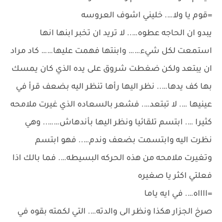
=قوم يا ولا…. خليني اشوف العروسه
يبدو ان الحاجه عطوه….. لا تريد ان تخبر ابنها انها
استمعت لكل شيء…… وابنتها فهمت عليها…… كاد مراد
ان يبتعد ولكن ضغطت شروق على يده الذي كان يمسك
بها كف يدها….. نظر اليها رأها تنظر اليه بضعف قرأ في
عينيها …. لا تبتعد…. فشعر بالسعاده الذي غيرت ملامحه
كثيرا …. ابتسم تلقائيا ونظر اليها بأندهاش…….. وهي
نظرت اليه وابتسمت بضعف وندم….. فهو ابتسم
وتغيرت ملامحه من هذه الحركه البسيطه…. فما بالك اذا
فعلتي اكثر يا صغيره
=ااااه…. في ايه ياما
صرخ الجزار هكذا ونظر الى والدته…. التي لكمته بقوه في