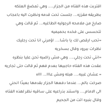
اقتربت هذه الفتاه من الجزار…… وهي تمضغ العلكه
بطريقه مقززه…. جلست تحت قدمه ونظرت اليه باعجاب
صارخ من ملامحه الرجوليه الطاغيه…. ثم قالت وهي
تتحسس على فخده بحميميه
=تحب ارقص لك يا باشا….. اؤمرني انا تحت رجليك
نظرات ببرود وقال بسخريه
=انتي تحت رجلي….. وهي مش راضيه تحن عليا بنظره
عقدت هذه الفتاه حاجبيها بعدم فهم ثم قالت حتى تجاريه
= عشان غبيه….. هبله ومش عااا…. اااه
صرخت بالم…. عندما دفعها الجزار بقدمها بعيدًا انحني
الى الامام….. واستند بذراعيه على ساقيه نظر لهذه الفتاه
وقال بنبره اتت من الجحيم