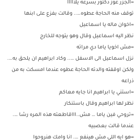
=الجزر عوز دكتور بسرعه يلااااا
توقف منه الحاجة عطوه….. وقالت بفزع على ابنها
=اخوان ماله يا اسماعيل
نظر اليه اسماعيل وقال وهو يتوجه للخارج
=مش اخويا ياما دي مراته
نزل اسماعيل الى الاسفل ….. وكاد ابراهيم ان يلحق به….
ولكن اوقفته والدته الحاجة عطوه عندما امسكت به من
ذراعه
=استني يا ابراهيم انا جايه معاكم
نظر لها ابراهيم وقال باستنكار
=تروحي فين ياما … مش..اااقاطعته هذه المره رشا ….
عندما قالت بعصبيه
=هو ايه اللي مش هينفع …. انا وامك هنروحوا