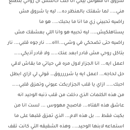
شروق انا مهوس بيكي انا كنت حاسس ان روحي بتطلع
مني….. لما شفتك بالمنظر ده…. ليه يا شروق مش
راضيه تحبيني زي ما انا ما بحبك….. هو ما
يستاهلكيش….. ليه تحبيه هو وانا اللي بعشقك مش
راضيه حتى تضحكي في وشي….اااه….. نار جوه قلبي…. نار
بتاكل روحي مش قادر ابعد عنك…… ولا قادر أذيكي……
اعمل ايه…. انا الجزار لاول مره في حياتي ما بقاش لاقي
حل لحاجه…. اعمل ايه يا شرررروق… قولي لي ازاي ابطل
احبك…… ازاي يا قلب الجزاربكت عيوني وتمزق قلبي……
من هذه الكلمات الذي دخلت من قلب ذنبه الوحيد انه
عاشق هذه الفتاه…. فاصبح مهووس …. لست انا من
بكيت فقط …. بل هذه الام…. الذي تمزق قلبها على ما
استماعه لابنها الوحيد….. وهذه الشقيقه التي كانت تقف