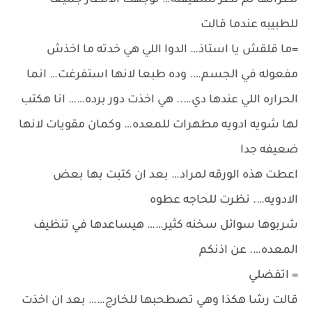
نظراتها ثم نظر لشقيقته… توجهت الانظار جميعا
للطبيبه عندما قالت
=ما قلقش يا استاذ… الدوا اللي هي خدته ما اخذش
مفعوله في الجسم…. وده طبعا لانها استفرغت… انما
الحراره اللي عندها دي….. هي اخذت دور برده…… انا هكتب
لها شويه ادويه مطهرات للمعده… وكمان مقويات لانها
ضعيفه جدا
اعطت هذه الورقه لمراد… بعد ان كتبت بها بعض
الادويه…. نظرت للحاجه عطوه
شربوها سوائل سخنه كثير…… هيساعدها في تنظيف
المعده…. عن اذنكم
= اتفضلي
قالت رشا هكذا وهي تصطحبها للخارج…… بعد ان اخذت