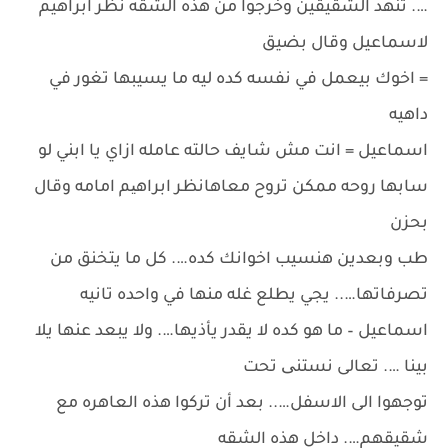
…. تنهد الشقيقين وخرجوا من هذه الشقه نظر ابراهيم
لاسماعيل وقال بضيق
= اخوك بيعمل في نفسه كده ليه ما يسيبها تغور في
داهيه
اسماعيل = انت مش شايف حالته عامله ازاي يا ابني لو
سابها روحه ممكن تروح معاهانظر ابراهیم امامه وقال
بحزن
طب وبعدين هنسيب اخوانك كده…. كل ما يتخنق من
تصرفاتها….. يجي يطلع غله منها في واحده تانيه
اسماعيل – ما هو كده لا يقدر يأذيها…. ولا يبعد عنها يلا
بينا …. تعالى نستنی تحت
توجهوا الى الاسفل….. بعد أن تركوا هذه العاهره مع
شقيقهم…. داخل هذه الشقه