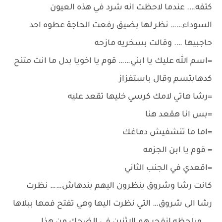
كتفه…. عندما لاحظت انه شرد في هذه العيون
السوداء…… نظر لها بضيق رفعت الحاجة عطوه احد
حاجبيها …. وقالت بسخريه مازحه
=اسم الله عليك يا ابني…… قوم يا اخويا بدل ما انت متنح
كدهابتسم وقال باستفزاز
=رشا هاتي لامك كرسي خليها تقعد عليه
=بس انا هقعد هنا
=اما ما تنشفيش دماغك
= قوم يا ابن الجزمه
=اقعدي في الجنب الثاني
كانت رشا وشروق ينظرون اليهم بندهاش…… نظرت
رشا الى شروق… التي نظرت اليها وهي تفتح فمها ببلاها