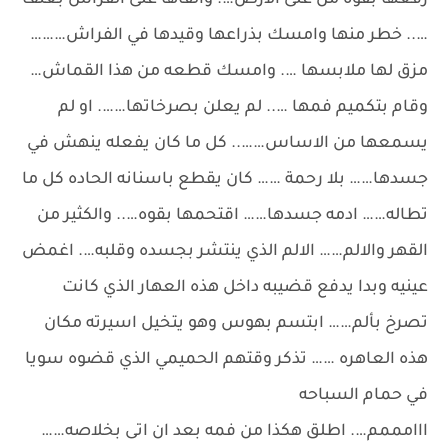
رفعها بقوه من على الارض…. والقاها على الفراش بعنف
….. خطر منها وامسك بذراعها وقيدها في الفراش………
مزق لها ملابسها …. وامسك قطعه من هذا القماش…
وقام بتكميم فمها ….. لم يعلن بصرخاتها……. او لم
يسمعها من الاساس…….. كل ما كان يفعله ينهش في
جسدها…… بلا رحمة …… كان يقطع باسنانه الحاده كل ما
تطاله…… ادمه جسدها…… اقتحمها بقوه….. والكثير من
القهر والالم…… الالم الذي ينتشر بجسده وقلبه…. اغمض
عينيه وبدا يدفع قضيبه داخل هذه العهار الذي كانت
تصرخ بألم…… ابتسم بهوس وهو يتخيل اسيرته مكان
هذه العاهره …… تذكر وقتهم الحميمي الذي قضوه سويا
في حمام السباحه
ااامممم…. اطلق هكذا من فمه بعد ان اتى بخلاصه……