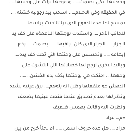
وجعلتها تبكي بصمت….. ودموعها نزلت على وجنتيها…..
في الحقيقه وفي الاحلام….. اسحب بيد رجولیه خشنه ….
تمسح لها هذه الدموع الذي نزلتالتفتت براسها……
للجانب الآخر …. واستندت بوجنتها الناعمةه على كف يد
الجزار….. الجزار الذي كان يراقبها ….. بصمت …. رفع
إبهامه ….. وتحسس على وجنتها التي تحت كف يده….
وباليد الاخرى ارجع لها خصلاتها التي انتشرت على
وجهها…. احتكت هي بوجنتها بكف يده الخشن……..
اندهش هو منفعلها وظن انه يتوهم…. برق عينيه بشده
ونظر لها بعدم تصديق عندما فتحت عينيها بضعف
ونظرت اليه وقالت بهمس ضعيف
=م… مراد
مراد …. هل هذه حروف اسمي ….. ام لحناً خرج من بين