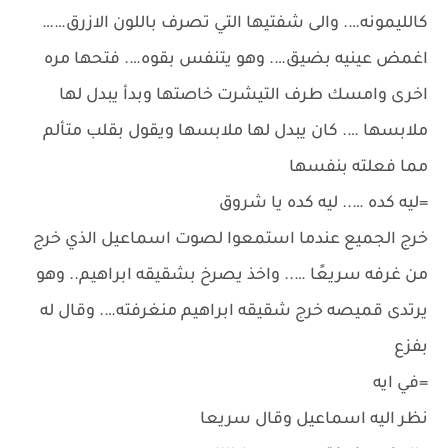
كالليمونه…. والى شفتيها التي تصرف باللون الازرق……
اغمض عينيه بضيق…. وهو يتنفس بقوه…. فتحها مره
اخرى وامسك طرف التيشرت خاصتها وبدأ يبدل لها
ملابسها …. كان يبدل لها ملابسها ويقول بقلب متألم
مما فعلته بنفسها
=ليه كده ….. ليه كده يا شروق
خرج الجميع عندما استمعوا لصوت اسماعيل الذي خرج
من غرفه سريعًا ….. واخذ يصرخ بشقيقه ابراهيم.. وهو
يرتدى قميصه خرج شقيقه ابراهيم منغرفته…. وقال له
بفزع
=في ايه
نظر اليه اسماعيل وقال سريعا