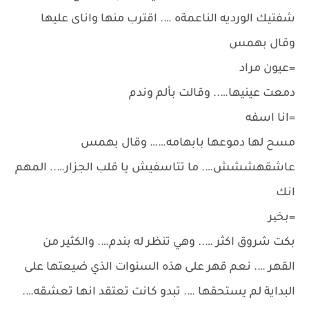
شفتيك الورديه الناعمةه …. اقترب منها واناى عليها
وقال بهمس
=عيون مراد
دمعت عينيها….. وقالت بألم وندم
=انا اسفه
مسح لها دموعها بابهامه…… وقال بهمس
عاشقهششش…. ما تتاسفيش يا قلب الجزار….. المهم
انك
=بخیر
بكت شروق اكثر ….. وهي تنظر له بندم…. والكثير من
القهر …. نعم قهر على هذه السنوات الذي ضيعتها على
البداية لم يستحقها …. تبدو كانت تعتقد انها تعشقه….