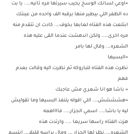
=اوعي لسانك الوسخ يجيب سيرتها مره تانيه….. يا بت
ده الظفر اللي بيطير منها برقبه الف واحده من عينتك
ابتلعت هذه الفتاه لعابها بخوف…. كادت ان تتقدم منه
مره اخرى….. ولكن اندهشت عندما القى عليه هذه
الشعره…. وقال لها بامر
=البسيها
نظرت هذه الفتاه للباروكه ثم نظرت اليه وقالت بعدم
فهم
= باشا هو انا شعري مش عاجبك
=هشششش…. اللي اقوله يتنفذ البسيها وما تقوليش
ليه يا باشا….. اسمي الجزار….. فااااهمه
هزت الفتاه راسها سريعا ….. وارتدت هذه
الشعره…..نظر لها الجزار …. ومال براسه قليلا…. ابتسم