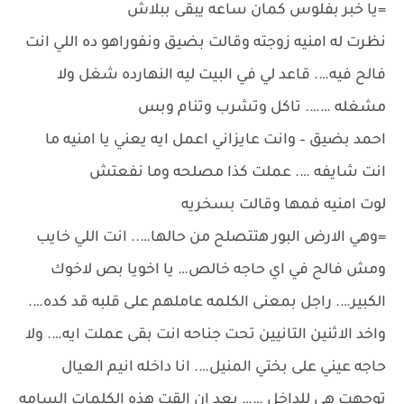
=يا خبر بفلوس كمان ساعه يبقى ببلاش
نظرت له امنيه زوجته وقالت بضيق ونفوراهو ده اللي انت
فالح فيه…. قاعد لي في البيت ليه النهارده شغل ولا
مشغله ……. تاكل وتشرب وتنام وبس
احمد بضيق – وانت عايزاني اعمل ايه يعني يا امنيه ما
انت شايفه …. عملت كذا مصلحه وما نفعتش
لوت امنيه فمها وقالت بسخريه
=وهي الارض البور هتتصلح من حالها….. انت اللي خايب
ومش فالح في اي حاجه خالص… يا اخويا بص لاخوك
الكبير…. راجل بمعنى الكلمه عاملهم على قلبه قد كده….
واخد الاثنين التانيين تحت جناحه انت بقى عملت ايه…. ولا
حاجه عيني على بختي المنيل…. انا داخله انيم العيال
توجهت هي للداخل …… بعد ان القت هذه الكلمات السامه