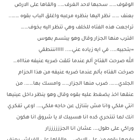
الوقوف…… سحبها لاحد الغرف….. والقاها على الارض
بعنف …… نظر اليها بنظره مرعبه واغلق الباب بقوه ……..
تراجعت هذه الفتاه للخلف وهي تنظر اليه بخوف……
اقترب منها الجزار وقال وهو يبتسم بهوس
=بتحبيه….. في ايه زياده عني….. ااااانننطقي
الله صرحت الفتاح ألم عندما تلقت ضريه عنيفه مناااه…
صرخت الفتاه بألم عندما ضربه عنيفه من هذا الحزام
الجلدي……. ضرب منها الجزار…… وامسك بها……. من
عنقها اخذ يضغط عليه بقوه وقال وهو ينظر داخل عينيها
انتي ملكي وانا مش بتنازل عن حاجه ملكي…. اوعي تفكري
انك لما تنتحري كده انا هسيبك لا يا شروق انا هكون
وراكي على طول…. عشان انا الجززززززار