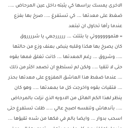
الاخرى يمسك براسها كي يثبته داخل عين المرحاض …..
ضغط على معدتها …. كي تستفرغ ….. صرخ بها بفزع
عندما رأها تحاول ان تبتعد
= هتمووووووتي يا بتتتت …. رررررجعي يا شرررروق
كان يصرخ بها هكذا وقلبه ينبض بعنف وزع من حالتها
….. وشروق …. رغم المعدتها …. كانت تغلق فمها بقوه
حتى لا تتقيا ….. ولكن لم تستطع ان تصمد اكثر من ذلك
…. عندما ضغط هذا العاشق المفزوع على معدتها بحذر
…. فتقيات بقوه واخرجت كل ما بمعدتها ….. وهو كان
ينظر لهذا الكم الهائل من الادويه الذي نزلت بالمرحاض
….. بأندهاش وتنفسه اصبح عالي …… ظلت تستفرغ حتى
اسحب بدوار …. وايضا بالم في فكها من شده تقيؤها ….