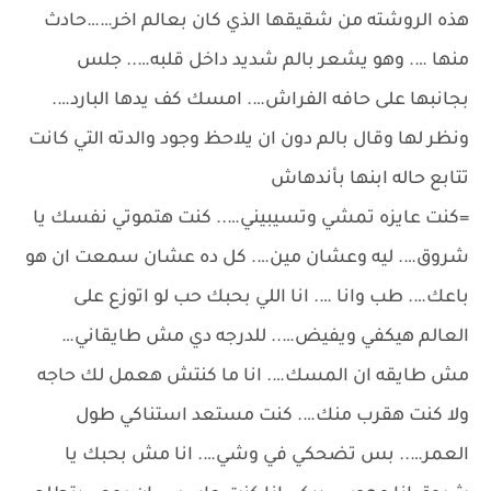
هذه الروشته من شقيقها الذي كان بعالم اخر……حادث
منها …. وهو يشعر بالم شديد داخل قلبه….. جلس
بجانبها على حافه الفراش…. امسك كف يدها البارد….
ونظر لها وقال بالم دون ان يلاحظ وجود والدته التي كانت
تتابع حاله ابنها بأندهاش
=كنت عايزه تمشي وتسيبيني….. كنت هتموتي نفسك يا
شروق…. ليه وعشان مين…. كل ده عشان سمعت ان هو
باعك…. طب وانا …. انا اللي بحبك حب لو اتوزع على
العالم هيكفي ويفيض….. للدرجه دي مش طايقاني…
مش طايقه ان المسك…. انا ما كنتش هعمل لك حاجه
ولا كنت هقرب منك…. كنت مستعد استناكي طول
العمر….. بس تضحكي في وشي…. انا مش بحبك يا