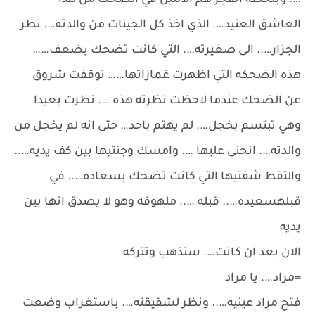
…. وبلحظه انفجر هم الاثنين في الضحك من هذا
العاشق العنيد…. الذي اخذ كل الجينات من والدته…. نظر
الجزار….. الى صغيرته…. التي كانت تضحك بضعف……
هذه الضحكه التي اظهرت غمازاتها…… توقفت شروق
عن الضحك عندما لاحظت نظرته هذه …. نظرت بعيدا
وهي تبتسم بخجل…. لم يهتم باحد… حتى انه لم يخجل من
والدته…. انحنى عليها …. وامسك وجنتيها بين كف يديه…..
والتقط شفتيها التي كانت تضحك بسعاده….. في
قبلهسعيده….. قبله ….. ملهوفه وهو لا يصدق انها بين
يديه
الان بعد ان كانت…. ستذهب وتتركه
=مراد…. يا مراد
فتح مراد عينيه….. ونظر لشقيقته…. باستغراب وضعت