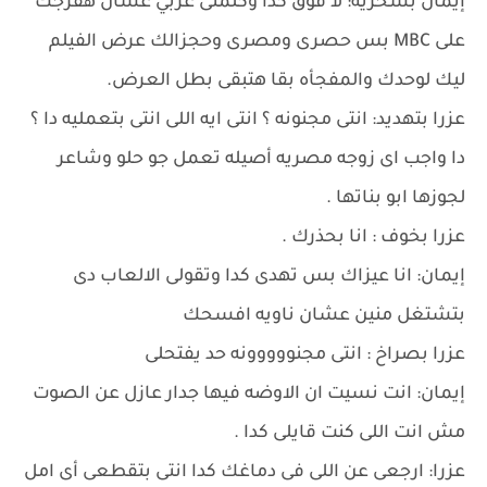
إيمان بسخريه: لا فوق كدا وكلمنى عربي عشان هفرجك
على MBC بس حصرى ومصرى وحجزالك عرض الفيلم
ليك لوحدك والمفجأه بقا هتبقى بطل العرض.
عزرا بتهديد: انتى مجنونه ؟ انتى ايه اللى انتى بتعمليه دا ؟
دا واجب اى زوجه مصريه أصيله تعمل جو حلو وشاعر
لجوزها ابو بناتها .
عزرا بخوف : انا بحذرك .
إيمان: انا عيزاك بس تهدى كدا وتقولى الالعاب دى
بتشتغل منين عشان ناويه افسحك
عزرا بصراخ : انتى مجنووووونه حد يفتحلى
إيمان: انت نسيت ان الاوضه فيها جدار عازل عن الصوت
مش انت اللى كنت قايلى كدا .
عزرا: ارجعى عن اللى فى دماغك كدا انتى بتقطعى أى امل