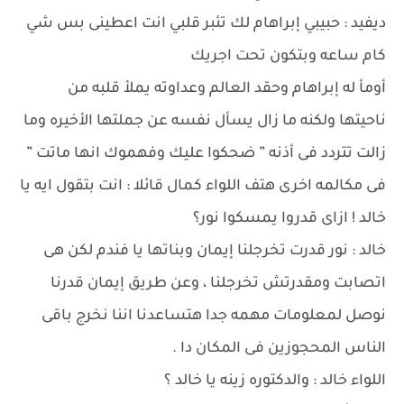
ديفيد : حبيبي إبراهام لك تئبر قلبي انت اعطينى بس شي
كام ساعه وبتكون تحت اجريك
أومأ له إبراهام وحقد العالم وعداوته يملأ قلبه من
ناحيتها ولكنه ما زال يسأل نفسه عن جملتها الأخيره وما
زالت تتردد فى أذنه ” ضحكوا عليك وفهموك انها ماتت ”
فى مكالمه اخرى هتف اللواء كمال قائلا : انت بتقول ايه يا
خالد ! ازاى قدروا يمسكوا نور؟
خالد : نور قدرت تخرجلنا إيمان وبناتها يا فندم لكن هى
اتصابت ومقدرتش تخرجلنا ، وعن طريق إيمان قدرنا
نوصل لمعلومات مهمه جدا هتساعدنا اننا نخرج باقى
الناس المحجوزين فى المكان دا .
اللواء خالد : والدكتوره زينه يا خالد ؟