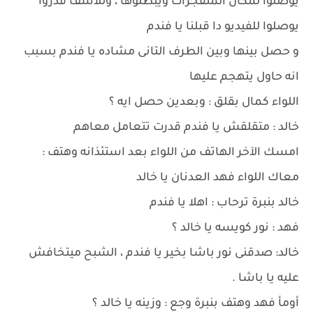
يوصلوا لمكان المتفجرات ويبطلوها ، وللأسف قدروا
يوصلوا للفيديو دا قبلنا يا فندم
و حصل بينها وبين الطرف التانى مشاده يا فندم بسبب
انه حاول يتهجم عليها
اللواء كمال بقلق : وبعدين حصل ايه ؟
خالد : متقلقش يا فندم قدرت تتعامل معاهم
امسك الآخر الهاتف من اللواء بعد استئذانه وهتف :
معاك اللواء فهد العدنان يا خالد
خالد بنبرة ترحاب : اهلا يا فندم
فهد : نور كويسه يا خالد ؟
خالد: صدقنى نور باشا بخير يا فندم ، الشبح ميتخافش
عليه يا باشا .
أومأ فهد وهتف بنبرة وجع : وزينه يا خالد ؟