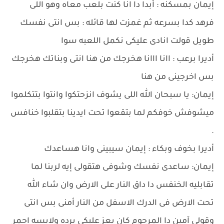
إيمان بمسكنه : أبدا دا انا كنت بلعب معاه وهو اللى
فرهد كدا بسرعه ثم غمزت لها قائله : بس انتى نفسك
طويل قولت انادى عليكى نكمل اللعبه سوا
أديرا برعب : اانا ااانا هخرجك من هنا انتى وبناتك هخرجك
بس اخرجينى من هنا
إيمان: يا سبحان الله اللى يشوف انزحتكوا وانتوا بتتكلموا
ميشوفش خوفكم لما بتقعوا تحت ايدينا بتقلبوا خنافس
.
أديرا بخوف وبكاء : إيمان سيبينى وانا هساعدك
إيمان: ساعدى نفسك وشوفى هتقولى إيه لربنا لما
تقابليه الخنفس دا داق النار على الارض وان شاء الله
تحت الارض فى الدرك الاسفل من النار أمنى بس انتى
وقولى آمين دا المرحوم كان يعز عليكى برده ولابسه احمر