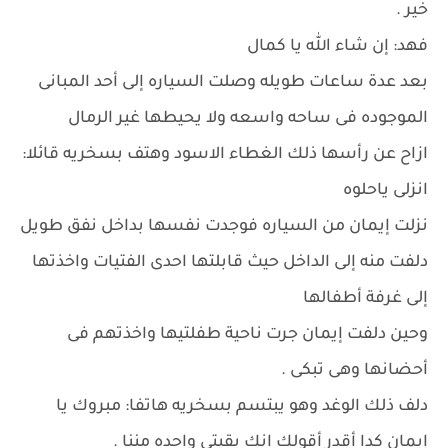
خير .
فهد: إن شاء الله يا كمال
بعد عدة ساعات طويله وصلت السياره إلى أحد المبانى
الموجوده فى ساحه واسعه ولا يحيطها غير الرمال
ازاح عن رأسها ذلك الغطاء الاسود وهتف بسخريه قائلا:
انزلى ياحلوه
نزلت إيمان من السياره فوجدت نفسها بداخل نفق طويل
دلفت منه إلى الداخل حيث قابلتها احدى الفتيات واخذتها
إلى غرفة أطفالها
وحين دلفت إيمان جرت ناحية طفلتيها واخذتهم فى
أحضانها وهى تبكى .
دلف ذلك الوغد وهو يبتسم بسخريه هاتفا: مبروك يا
إيمان كدا أقدر أقولك انك بقيتى واحده مننا .