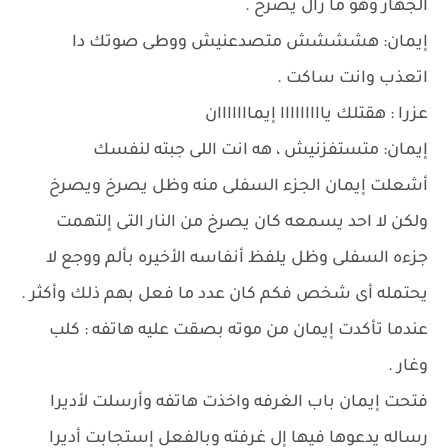
الجهاز وهو ما زال يصرخ .
إيمان: هشششش متصدعنيش ووطى صوتك دا
اتعذب وانت ساكت .
عزرا : هقتلك يااااااااا إيمااااااان
إيمان: متستفزنيش ، هه انت اللى جبته لنفسك
أشعلت إيمان الجزء السفلى منه وظل يصرخ ويصرخ
ولكن لا احد يسمعه كان يصرخ من النار التى إلتهمت
جزءه السفلى وظل يلفظ أنفاسه الأخيره بألم ووجع لا
يحتمله أى شخص فكم كان عدد ما فعل بهم ذلك وأكثر .
عندما تأكدت إيمان من موته بصقت عليه هاتفه : كلب
وغار .
فتحت إيمان باب الغرفه واخذت هاتفه وأرسلت لأديرا
رساله يدعوها فيها إل غرفته وبالفعل إستجابت أديرا