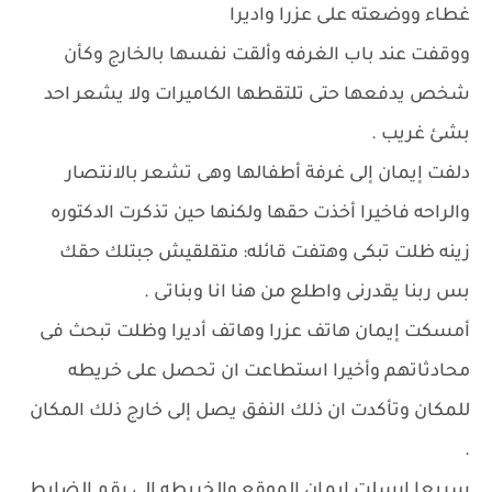
غطاء ووضعته على عزرا واديرا
ووقفت عند باب الغرفه وألقت نفسها بالخارج وكأن
شخص يدفعها حتى تلتقطها الكاميرات ولا يشعر احد
بشئ غريب .
دلفت إيمان إلى غرفة أطفالها وهى تشعر بالانتصار
والراحه فاخيرا أخذت حقها ولكنها حين تذكرت الدكتوره
زينه ظلت تبكى وهتفت قائله: متقلقيش جبتلك حقك
بس ربنا يقدرنى واطلع من هنا انا وبناتى .
أمسكت إيمان هاتف عزرا وهاتف أديرا وظلت تبحث فى
محادثاتهم وأخيرا استطاعت ان تحصل على خريطه
للمكان وتأكدت ان ذلك النفق يصل إلى خارج ذلك المكان
.
سريعا ارسلت إيمان الموقع والخريطه إلى رقم الضابط