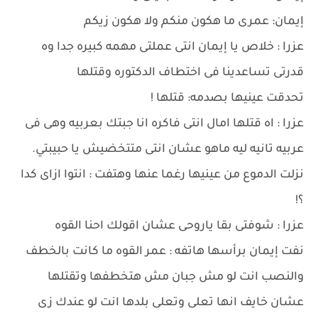
إيمان: عمرى ما هكون منكم ولا هكون زيكم
عزرا : خلاص يا إيمان انتى عملتى مهمه كبيره جدا وه
قدرتى تساعدينا فى اختطاف الدكتوره وقتلها
تحدقت عينيها بصدمه: قتلها !
عزرا : اه قتلها امال انتى فاكره انا جبتك بعربيه وهى فى
عربيه تانيه ليه ماهو عشان انتى متتخضيش يا حبيبتي.
نزلت الدموع من عينيها رغما عنها وهتفت : انتوا ازاى كدا
؟!
عزرا : شوفتى بقا ياروحى عشان اقولك احنا القوه
نفت إيمان برأسها هاتفه : عمر القوه ما كانت بالخطف
والنصب انت لو مش جبان مش هتخطفها وتقتلها
عشان خايف انها تعلى وتعلى بلدها انت لو عندك زى