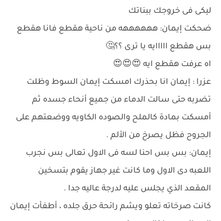
ليكى فى خروجك ببناتك
ضحكت إيمان: ههههههه من ناحية هقطع فانا هقطع
بس هقطع ااااايه يا ترى ؟؟🤔
اه عرفت هقطع ايه 😍😍😍
عزرا : إيمان انا بحذرك امسكت إيمان السوط وظلت
تضربه حتى سالت الدماء من جميع أنحاء جسده ثم
أمسكت بمادة كالملح والصوده الكاويه ووضعتهم على
الجروح فظل يصرخ من الألم .
إيمان: بس بس احنا لسه فى الاول تعالى بس نجرب
اللعبه دى الاول وما كانت غير جهاز يقوم بتسخين
المقعد الذي يجلس عليه لدرجة عاليه جدا .
كانت صرخاته تعلو ويشم رائحة حرق جلده ، أطفأت إيمان