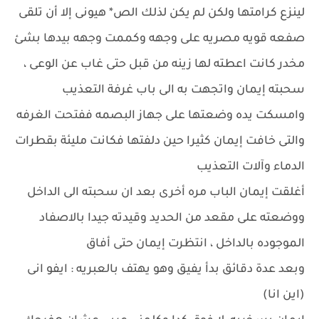
لينزع كرامتها ولكن لم يكن لذلك الص* هيونى إلا أن تلقى
صفعه قويه مصريه على وجهه وكممت وجهه بيدها بشئ
مخدر كانت اعطته لها زينه من قبل حتى غاب عن الوعى ،
سحبته إيمان واتجهت به الى باب غرفة التعذيب
وامسكت يده وضعتها على جهاز البصمه ففتحت الغرفه
والتى خافت إيمان كثيرا حين دلفتها فكانت مليئة بقطرات
الدماء وآلات التعذيب
أغلقت إيمان الباب مره أخرى بعد ان سحبته الى الداخل
ووضعته على مقعد من الحديد وقيدته جيدا بالاصفاد
الموجوده بالداخل ، انتظرت إيمان حتى أفاق
وبعد عدة دقائق بدأ يفيق وهو يهتف بالعبريه : ايفو انى
(اين انا)