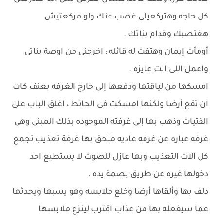
كل حاجه وهتركعيلى غصب عنك ولو مركعتيش
هغتصبك وقدام بناتك .
أومأت إيمان وهتفت له قائله : اخرجنى من اوضة بناتى
واعمل اللى انت عايزه .
امسكها من لياقتها ودفعها إلى خارج الغرفه بعنف كات
ان تقع أرضا ولكنها امسكت فى الحائط ، اغلق الباب على
الفتيات وذهب بها إلى غرفته الموجوده بذلك المبنى وهى
غرفه عباره عن غرفه عاديه ملحق بها غرفة تعذيب تجمع
كل آلات التعذيب وبها عازل للصوت لا يستطيع احد
دخولها غيره عن طريق بصمة يده .
دلف بها وألقاها أرضا وخلع ملابسه وهو يسبها ويحدثها
عما سيفعله بها من عذاب اقترب لينزع ملابسها