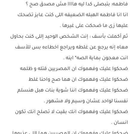
فاطمه: بتبصلى كدا ليه هاااا مش مصدق صح ؟
انا انا فاطمه الهبله الضعيفه اللى كنت عايز تضحك
عليها زى ما ضحكت على غيرها .
ثم أكملت بأسف : إنت الشخص الوحيد إللى كنت بحاول
معاه إنه يرجع عن غلطه ويراجع اخطاءه بس للأسف
انت معجون بماية الصه* اينه .
ضحكوا عليك وفهموك ان المصريين قتله و ظلمه
ضحكوا عليك وفهموك ان هما صح واحنا غلط
ضحكوا عليك وفهموك اننا شوية بنات هبل هنسلم
نفسنا لواحد عشان وسيم ولا مشهور .
ضحكوا عليك وفهموك انك بقيت لا تصلح انك تكون
انسان .
ضحكوا عليك وفهموك ان المصريين هما اللى عذبوها .