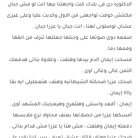
الدكتوره دى فى بلدك كنت واجهتنا بيها انت لو مش جبان
مكنتش خوفت تواجهنى من الاول وكدبت عليا وعلى غيرى
عشان توصلونى لهنا ، انت جبان يا عزرا جبان .
صفعه دوى صوتها على وجنتها جعلتها تنزف من انفها
وفمها دما .
مسحت إيمان الدم بيدها وهتفت : وغلاوة بناتى هدفعك
التمن غالى وغالى اوى .
ضحك عزرا ضحكته الشيطانيه وهتف: هتعمليلى ايه بقا
ياااا إيمان .
إيمان : أقعد واستنى وهتتفرج وهيعجبك المشهد أوى .
أمسكها عزرا من خصلاتها بعنف محاولا نزع ملابسها
دفعته إيمان وهتفت : مش هنا يا عزرا مش قدام بناتى .
ضحك عزرا وهتف قائلا: عشان تعرفى بس اننا نقدر على