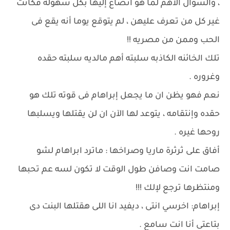
، والسؤال الاهم لما هو انصاع إليها بكل سهوله فكانت
غير كل من تعرف عليهن ، لم يتوقع يوما أنه يقع فى
الحب وممن من مصريه !!
تلك الخائنه الكاذبه سلبته أهم مالديه سلبته حقده
وغروره .
نعم فهو يظن ان ما يجعل إبراهام فى قوته تلك هو
حقده وإنتقامه ، يتوعد لها الآن ان لن يقتلها ويسلبها
روحها غيره .
أفاق على ثرثرة ماريا وصراخها : ماترد ابراهام لشو
صامت انت وصافن طول الوقت لا تكون لسه عم تحبها
ومنتظرها ترجع لإلك !!!
إبراهام: اخرسي انتى ، ديفيد انا اللى هقتلها البنت دى
بتاعتى أنا انت سامع .