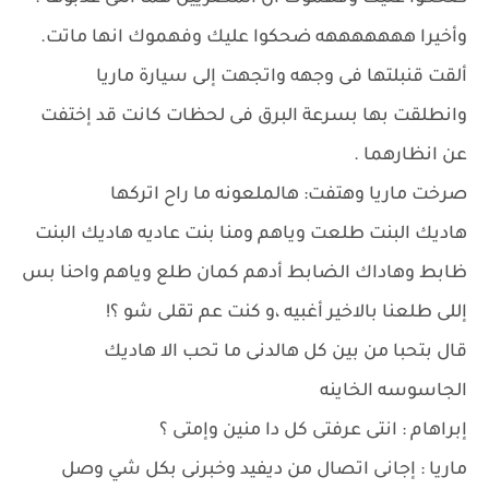
وأخيرا هههههههه ضحكوا عليك وفهموك انها ماتت.
ألقت قنبلتها فى وجهه واتجهت إلى سيارة ماريا
وانطلقت بها بسرعة البرق فى لحظات كانت قد إختفت
عن انظارهما .
صرخت ماريا وهتفت: هالملعونه ما راح اتركها
هاديك البنت طلعت وياهم ومنا بنت عاديه هاديك البنت
ظابط وهاداك الضابط أدهم كمان طلع وياهم واحنا بس
إللى طلعنا بالاخير أغبيه ،و كنت عم تقلى شو ؟!
قال بتحبا من بين كل هالدنى ما تحب الا هاديك
الجاسوسه الخاينه
إبراهام : انتى عرفتى كل دا منين وإمتى ؟
ماريا : إجانى اتصال من ديفيد وخبرنى بكل شي وصل