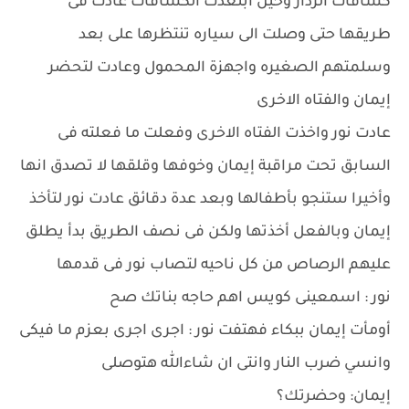
كشافات الردار وحين ابتعدت الكشافات عادت فى
طريقها حتى وصلت الى سياره تنتظرها على بعد
وسلمتهم الصغيره واجهزة المحمول وعادت لتحضر
إيمان والفتاه الاخرى
عادت نور واخذت الفتاه الاخرى وفعلت ما فعلته فى
السابق تحت مراقبة إيمان وخوفها وقلقها لا تصدق انها
وأخيرا ستنجو بأطفالها وبعد عدة دقائق عادت نور لتأخذ
إيمان وبالفعل أخذتها ولكن فى نصف الطريق بدأ يطلق
عليهم الرصاص من كل ناحيه لتصاب نور فى قدمها
نور : اسمعينى كويس اهم حاجه بناتك صح
أومأت إيمان ببكاء فهتفت نور : اجرى اجرى بعزم ما فيكى
وانسي ضرب النار وانتى ان شاءالله هتوصلى
إيمان: وحضرتك؟