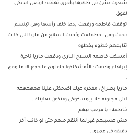
شعرت بشئ فى ظهرها وأخرى تهتف : ارفعى ايديكى
لفوق
توقفت فاطمه ورفعت يدها خلف رأسها وهى تبتسم
بخبث وفى لحظه لفت وأخذت السلاح من ماريا التى كانت
تتابعهم خطوه بخطوه
أمسكت فاطمه السلاح النارى ودفعت ماريا ناحية
إبراهام وهتفت : الله شكلكوا حلو اوى ما جمع الا ما وفق
.
ماريا بصراخ : مفكره هيك اضحكتى علينا ههههههه
انتى مجنونه هلا بيمسكوكى وبتكون نهايتك .
فاطمه : يا مرحب بيهم
مش هسيبهم غير لما أنتقم منهم حتى لو كانت آخر
دقيقه فى عمرى .