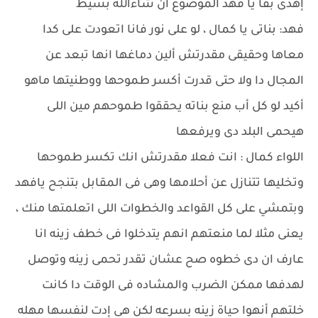
إهدى بقا يا فهد الموضوع ان شاءالله بسيط
فهد: بناتى يا كمال ، لو على نور فانا اتعودت على كدا
معاها وحقيقى مقدرتش ألين دماغها انها تبعد عن
المجال دا ولا حتى قدرت أكسر طموحها ووطنيتها ماهو
أكيد لو كل أب منع بناته يحققوا طموحهم مين اللى
هيحمى البلد دى ويرفعها
اللواء كمال : انت فعلا مقدرتش انك تكسر طموحها
وتخليها تتنازل عن أحلامها وهى فى المقابل بتنجح يافهد
وبتمشي على كل القواعد والخطوات اللى اتعلمتها منك ،
يعنى مثلا لما منعتهم انهم يتدخلوا فى خطف زينه انا
عارف ان دى خطوه صح عشان تقدر تحمى زينه وتوصل
لهدفها ممكن الضرب والمشاده فى الوقت دا كانت
خلتهم أنهوا حياة زينه بسرعه لكن هى إدت لنفسها مهله