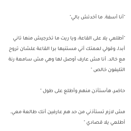
"أنا أسفة. ما أخدتش بالي"
"أطلعي يلا على القاعة، ويا ريت ما تخرجيش منها تاني
أبدا، وقولي لعمتك أني مستنيها برا القاعة علشان تروح
مع خالد. أنا مش عارف أوصل لها وهي مش سامعة رنة
التليفون خالص "
حاضر، هأستأذن منهم وأطلع على طول "
مش لازم تستأذني من حد هم عارفين أنك طالعة معي.
أطلعي يلا قصادي "