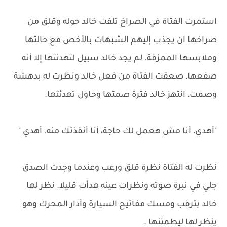
استمرت الفتاة في الصراخ تلفت خالد حوله وقلق من
صراخها ان يجذب إليهم الشبهات بالأخص مع حالتها
وملابسها الممزقة. لم يجد خالد سبيل لتهدئتها إلا أنه
صفعها، صعقت الفتاة من فعل خالد ونظرت له بدهشة
وصمت، انتهز خالد فترة صمتها وحاول تهدئتها.
"أهدي، أنا مش هعمل لك حاجة، أنا أنقذتك منه. أهدي "
نظرت له الفتاة نظرة قلق ورعب وعندما وجدت الصدق
جلي في نبرة صوته ونظرات عينه هدأت قليلا. نظر لها
خالد بترقب ومسك مفاتيح السيارة وأدار المحرك وهو
ينظر لها ليطمئنها .