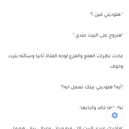
" هتوديني فين ؟"
"هنروح على البيت عندي "
عادت نظرات الهلع والفزع لوجه الفتاة ثانيا وسألته بتردد
وخوف.
"أيه؟ هتوديني بيتك تعمل ايه؟"
نظر لها خالد وأجابها.