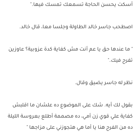
أسكت يحسن الحاجة تسمعك تمسك فيها."
اصطحب جاسر خالد الطاولة وجلسا معا، قال خالد.
" ما عندها حق يا عم أنت مش كفاية كدة عزوبية؟ عاوزين
تفرح فيك."
نظر له جاسر يضيق وقال.
بقول لك أيه. شك على الموضوع ده علشان ما اقلبش
كفاية علي قوي زن أمي، ده مصممة أطلع بعروسة الليلة
ده من الفرح هنا يا أما هي هتجوزني على مزاجها "