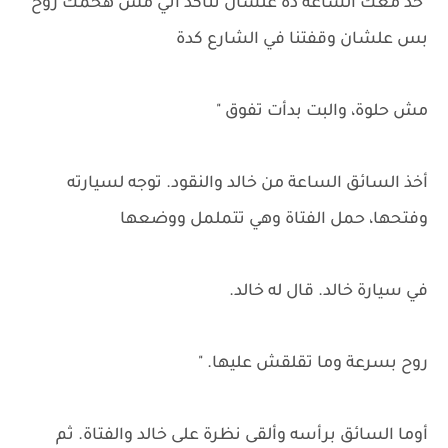
"خد معك الساعة ده علشان تتأكد أني مش هخمك روح
بس علشان وقفتنا في الشارع كدة
مش حلوة، والبت بدأت تفوق "
أخذ السائق الساعة من خالد والنقود. توجه لسيارته
وفتحها، حمل الفتاة وهي تتململ ووضعها
في سيارة خالد. قال له خالد.
روح بسرعة وما تقلقش عليها. "
أوما السائق برأسه وألقى نظرة على خالد والفتاة. ثم