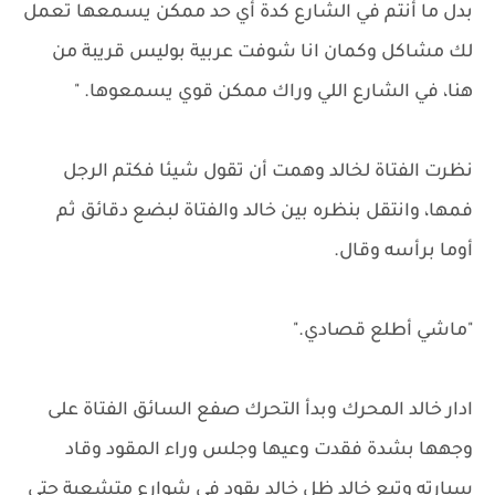
بدل ما أنتم في الشارع كدة أي حد ممكن يسمعها تعمل
لك مشاكل وكمان انا شوفت عربية بوليس قريبة من
هنا، في الشارع اللي وراك ممكن قوي يسمعوها. "
نظرت الفتاة لخالد وهمت أن تقول شيئا فكتم الرجل
فمها، وانتقل بنظره بين خالد والفتاة لبضع دقائق ثم
أوما برأسه وقال.
"ماشي أطلع قصادي."
ادار خالد المحرك وبدأ التحرك صفع السائق الفتاة على
وجهها بشدة فقدت وعيها وجلس وراء المقود وقاد
سيارته وتبع خالد ظل خالد يقود في شوارع متشعبة حتى