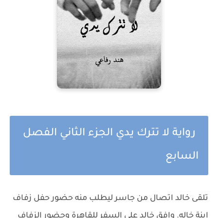
رواية لا تترك يدي الجزء الثاني الفصل
السابع
تلقى خالد اتصال من جاسر ليطلب منه حضور حفل زفاف
ابنة خاله. وافق خالد على السفر للقاهرة وحضور الزفاف