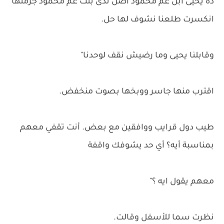
ده يحيى ابن عم محمود أصل ندى بنت عم محمود جزمتها
انكسرت طلعنا نشوف لها حل.
وقابلنا يحيى وما رضيش نقف لوحدنا"
اقترب منها جاسر ووبخها بصوت منخفض.
طيب دول قرايب ووافقين مع بعض. أنت تقفي معهم
بمناسبة أيه؟ أي حد يشوفك واقفة
معهم يقول ايه ؟"
نظرت سما للأسفل وقالت.