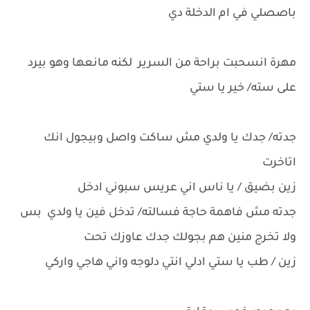
باصصلي في ام الدخلة دي
مهرة انسحبت براحة من السرير لكنه مانعها وهو بيرد
على سته/ خير يا ستي
جدته/ جدك يا ولدي مش ساكت واصل وبيجول انك
اتاخرت
زين بضيق / يا ناس اني عريس سبوني ادخل
جدته مش فاهمة حاجة فسالته/ تدخل فين يا ولدي بس
ولا تخرج منين هم بجولك جدك عاوزك تحت
زين / طب يا ستي ادلي انتي دلوجه واني هاجي واركي