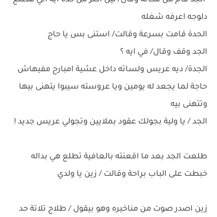
الجد قام من مكانه وقال/ ليل اكتر من كده ايه اني هطلع
دلوجه اعرفه شغله
الحدة قامت بسرعة وقالت/ استنى بس يا حاج
الجد وقف وقال/ في ايه ؟
الجدة/ ديه عريس ولساته داخل عشية امبارح مفيهاش
حاجة لما يجعد له يومين ويا عروسته سيبوا يتهنى بيها
وتتهنى بيه
الجد / يا ولية بجولك عقود بملايين وتجولي عريس جديد !
طلعت الجد بعد ما اقعنته بالعافية تطلع هي بداله
خبطت على الباب براحة وقالت / زين يا ولدي
زين اصدر صوت من مناخيره وهو بيقول / طلاج تلاتة حد