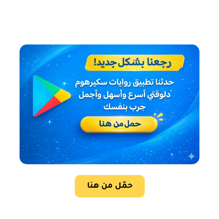
حمّل من هنا