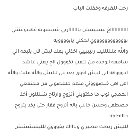
رحت للغرفه وفقلت الباب
ااااااااااااخ لييييييييش ياااااااربي شمسويه فهموننننني
بووووووووووووي لحكلي يابوووويه
والله ملللللليت ربيييييي اخذني يمك ليش لأن يتيمه اني
سامعه الوحده من تتعب تكووول ااخ يعني تناشد
اخوووهه اني لييش اخوي يعذبني للليش والله مليت والله
اهى اهى خلصوووني منهم خلللصوني من مجتمعي
الهمجي نوب ما مكتوبلي أتزوج وارتاح شللللون أخذ
مصطفى وحسن خالني باله أتزوج فقار حتى يكد يتزوج
فاااطمه
للليش ربطت مصيري وياااك يخوووي للليشششش