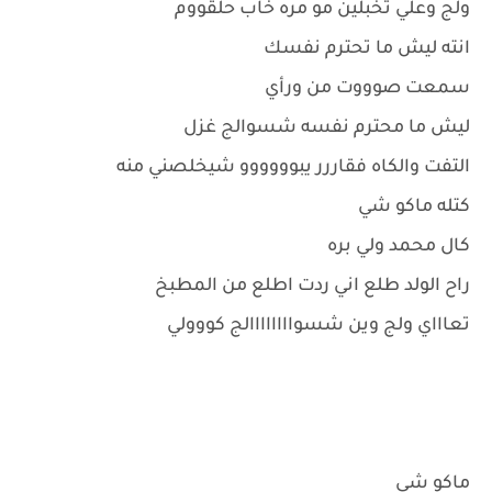
ولج وعلي تخبلين مو مره خاب حلقووم
انته ليش ما تحترم نفسك
سمعت صوووت من ورأي
ليش ما محترم نفسه شسوالج غزل
التفت والكاه فقاررر يبوووووو شيخلصني منه
كتله ماكو شي
كال محمد ولي بره
راح الولد طلع اني ردت اطلع من المطبخ
تعاااي ولج وين شسواااااااالج كووولي
ماكو شي