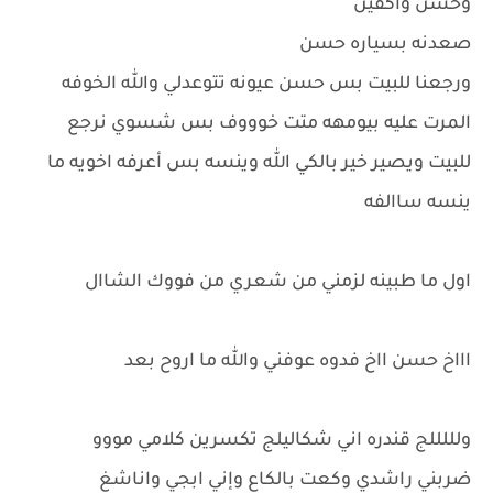
وحسن واكفين
صعدنه بسياره حسن
ورجعنا للبيت بس حسن عيونه تتوعدلي والله الخوفه
المرت عليه بيومهه متت خوووف بس شسوي نرجع
للبيت ويصير خير بالكي الله وينسه بس أعرفه اخويه ما
ينسه ساالفه
اول ما طبينه لزمني من شعري من فووك الشاال
اااخ حسن ااخ فدوه عوفني والله ما اروح بعد
ولللللج قندره اني شكاليلج تكسرين كلامي مووو
ضربني راشدي وكعت بالكاع وإني ابجي واناشغ