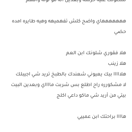
شكلولك عليه خرسه وبعدين انه مو ثوله وافهم
هههههههاي واضح كلش تفهميهه وهيه طايره امده
حضي
هلا فقوري شلونك ابن العم
هلا زينب
هلااااا بيك يعيوني شعندك بالطبخ تريد شي اجيبلك
لا مشكورره راح اطلع بس شربت مااااي وبعدين البيت
بيتي من أريد شي ماكو داعي اكلج
هاااا براحتك ابن عمييي