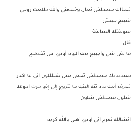
تعباانه مصطفى تعال وخلصني والله طلعت روحي
شبيج حبيبتي
سولفتله السالفة
كال
ما بقى شي واجيبج يمه اليوم أودي امي تخطبج
صدددددك مصطفى تحجي بس شللللون اني ما اكدر
تعرف أحنه عاداتنه البنيه ما تتزوج إلى إخو مرت اخوهه
شلون مصطفى شلون
انشالله تفرج اني أودي أهلي والله كريم