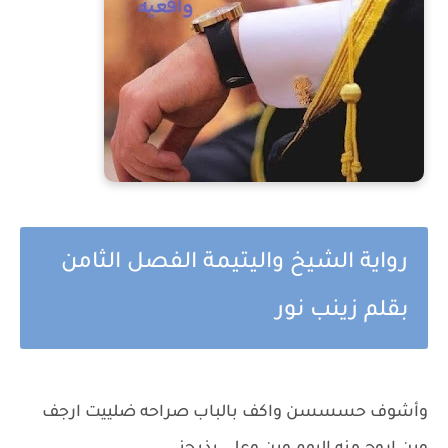
رواية الشيخ واليتيمة الفصل الثامن
بقلم زينب نور
وأشوف حسسسن واكف بالباب صراحه ضلييت ارجف