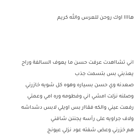
هاااا اوك روحن للعرس والله كريم
اني تشااهدت عرفت حسن ما يعوف السالفة وراح
يعذبني بس بتسمت جذب
صعدنه وي حسن بسياره وهوه كل شويه خازرني
وصلنه نزلت امشي اني وفطومه وره امي وعمتي
رفعت عيني والكه فقاار بس اويلي لابس دشداشه
ولاف جراويه على رأسه يجننن شافني
هم خزرني وعض شفته عود نزلي عيونج