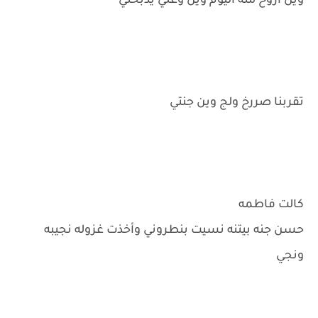
وين اروح منه اليوم وين وعلي يذبحني
تقربنا صررخ ولج وين جنتي
كالت فاطمه
حسن جنه بيتنه نسيت بنطروني وأخذت غزوله نجيبه
ونجي