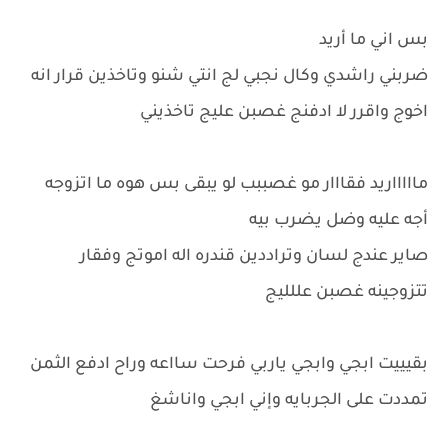
بس اني ما أريد
ضربني راشدي وكال نجبي لج انتي شنو وتاخذين قرار انه
اخوج واقرر لا ادفنج غصبن عليج تاخذيني
ماااااريد فقااار مو غصببب لو يبقى بس هوه ما اتزوجه
أجه عليه وضل يضرب بيه
صاير عندج لسان وتراددين قندره اله اموتج وفقار
تتزوجينه غصبن عللليج
بقيييت ابجي وابجي ياربي فرحت سااعه وراح ادفع الثمن
تمددت على الجربايه وإني ابجي واناشغ