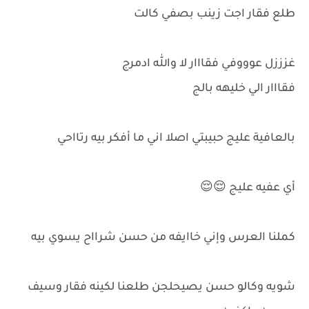
طلع فقار اجت زينب بصفي كالت
غزززل عوووفي فقااار لا والله ادمرج
فقااار الي خليهه بالج
بالعافية عليج حبيبتي اصلا اني ما أفكر بيه رتااحي
أي عفيه عليج 😌😌
كملنا العرس وإني خاايفه من حسن شرااح يسوي بيه
شويه وكالو حسن يصيحلجن طلعنا لكينه فقار وسيف