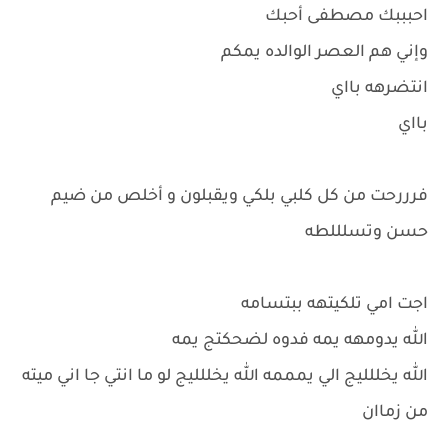
احبببك مصطفى أحبك
وإني هم العصر الوالده يمكم
انتضرهه بااي
بااي
فرررحت من كل كلبي بلكي ويقبلون و أخلص من ضيم
حسن وتسلللطه
اجت امي تلكيتهه ببتسامه
الله يدومهه يمه فدوه لضحكتج يمه
الله يخللليج الي يمممه الله يخللليج لو ما انتي جا اني ميته
من زماان