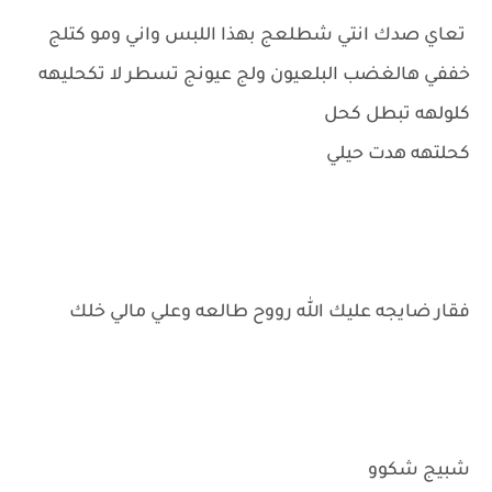
تعاي صدك انتي شطلعج بهذا اللبس واني ومو كتلج
خففي هالغضب البلعيون ولج عيونج تسطر لا تكحليهه
كلولهه تبطل كحل
كحلتهه هدت حيلي
فقار ضايجه عليك الله رووح طالعه وعلي مالي خلك
شبيج شكوو