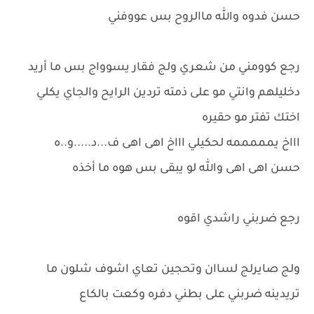
حسن فدوه والله ماالروح بس عووفني
رجع كوومني من شعري ولج فقار يسوواج بس ما أريد
دخليلهم وانتي مو على ذمته تردين الرايح والجاي يكلي
اختك تفتر مو حقيره
اااخ يمممممه لحكيلي اااخ اهى اهى ف...د.....و..ه
حسن اهى اهى والله لو يبقى بس هوه ما أخذه
رجع ضربني راشدي اقوه
ولج صايرلج لساان وتحجين تعاي اشوف شلون ما
تريدينه ضربني على بطني دفره وكعت بالكاع