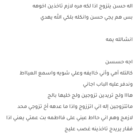
اله حسن يتزوج اذا لكه مره لازم تاخذين اخوهه
بس هم يجي حسن وانكله بلكي الله يهدي
انشالله يمه
اجه حسسن
كالتله أمي وأني خاايفه وعلي شويه واسمع العيااط
وندفر عليه الباب اجاني
هااا ولج تريدين تزوجين ولج خليها بالج
ماتتزوجين إله اني اتززوج واذا ما عدهه أخ تزوجي محد
لازمج وهم اني حااط عيني على فااطمه بت عمتي يعني اذا
فقار يريدج تاخذينه غصب عليج