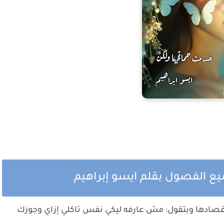
يع الفصول بقلم ايسو إبراهيم
قصادها وبتقول: مش عارفه ليكي نفس تاكلي إزاي وجوزك