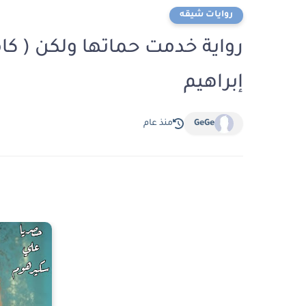
روايات شيقه
رواية خدمت حماتها ولكن ( كا
إبراهيم
GeGe
منذ عام