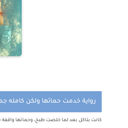
رواية خدمت حماتها ولكن كامله جم
كانت بتاكل بعد لما خلصت طبخ، وحماتها واقفة 