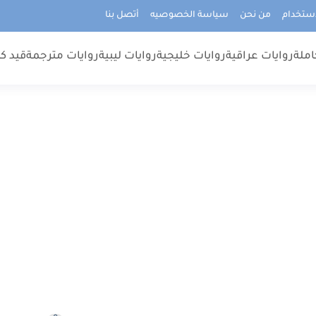
استخدام
من نحن
سياسة الخصوصيه
أتصل بنا
املة
روايات عراقية
روايات خليجية
روايات ليبية
روايات مترجمة
قيد كت