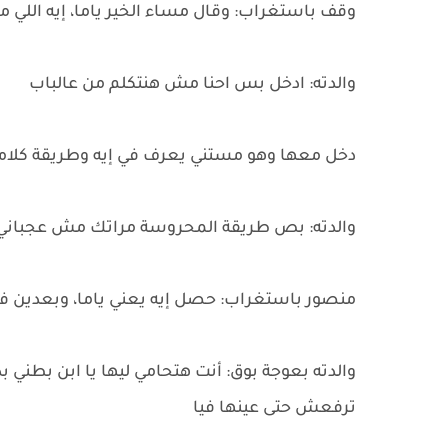
وقف باستغراب: وقال مساء الخير ياما، إيه اللي م
والدته: ادخل بس احنا مش هنتكلم من عالباب
دخل معها وهو مستني يعرف في إيه وطريقة كلامه
والدته: بص طريقة المحروسة مراتك مش عجباني، 
منصور باستغراب: حصل إيه يعني ياما، وبعدين ف
والدته بعوجة بوق: أنت هتحامي ليها يا ابن بطن
ترفعش حتى عينها فيا