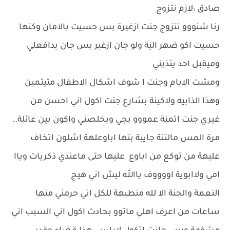
صادق :لازم نتزوج
رنا شنووو نتزوج جنت ازغيرة بس حسيت بالامان وكتها
حسيت اكو ضهر الية ولو جان ازغير بس جان يدافعلي
وميقبل احد يئذيني
ومشت الايام وجنت ا شوف اشكال الاطفال متيتمين
وهذا الذابيه ولاكينة بشارع جنت اكول اني احسن من
غيري جنت اتمنة عمووو يجي ويخلصني واكون بين عائلة..
مرة المس مالتنة جايبة بتها اباوعلهة اشلون اتخاف
عليهة من توكع من اباوع عليها حتى ماعندي ذكريات وياا
امي ولاابوية اووووف ياالله ليش اني هيج
النعمة والجنة الا لله منطيهة للكل اني حرمني منها
ساعات من اعرف اهلي ماتوو بحادث اكول اني السبب اني