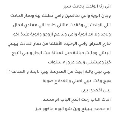
اني رنا انولدت بحادث سير
وجان ابوية وامي طالعين وامي تطلك بية وصار الحادث
اللي انولدت بي وفقدت عائلتي طبعا اني معندي لاخال
ولاجد ولا ابد ابوية وامي ولد عم ازوجو وابوية عندة اخو
خارج العراق وامي الوحيدة الأهلها من صار الحادث بيببتي
الربتني وجانت حياتنة حيل تعبانة بيت ايجار وبيبي اتبيع
خبز وعيشتني وبعد مرور ٧ سنوات
بيبي بيبي يالله اجيت من المدرسة بيبي نايمة و الساعة ١٢
هيج وكت بيبي اصلي والغدة ع صوبة
بيبي اكعدي بيبي
اندك الباب رحت افتح الباب ام محمد
ام محمد: بببيتج وين شو اليوم ماكوو خبز