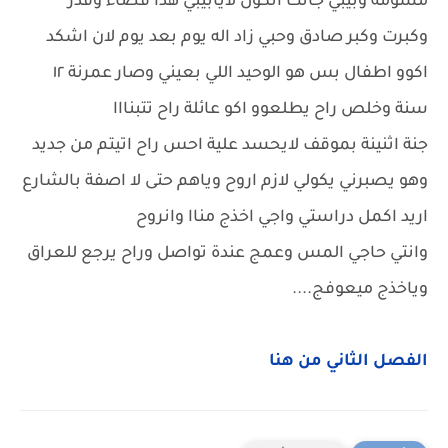
مشؤمة وبيبي جانت اتكول لايابيبي هذا قضاء وقدر
وكبرت وكبر صادق وحبي زاد اله يوم بعد يوم لان اشكد
اكوو اطفال بس هو الوحيد اللي بعيني وصار عمرنة ١٢
سنة وخلص راح يطلعوو اكو عائلة راح تتبنااا
جنة اثنينة بموقف لايحسد علية احس راح اتيتم من جديد
وهو يصبرني يكولي لازم اروح وياهم حتى لا اصفة بالشارع
اريد اكمل دراستي واجي اخذج مناا وانروح
وانتي حاجي المس وعمج عندة تواصل وراح يرجع للعراق
وياخذج ميعوفج....
الفصل الثاني من هنا