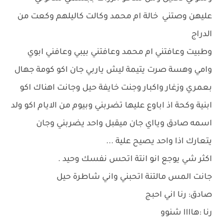
عليهن وصتني خالة ام محمد وكالت كاليلهم وكعت من
الدراج
وطبيت وعافتني ام محمد وعافتني بيبي وعافني ابوي
وامي وهسة صرت يتيمة ليش ياربي جان اكو كومة جهال
بعمري وزغار واكبار وجنت خايفة حيل وجانت اهناك اكو
ابنية وكحة اذ اباوع عليها تضربني وبيوم من الايام اكو ولد
اسمه صادق ويااي جان ميقبل واحد يضربني وجان
يتعارك اذا واحد يصيح علية ...
اكثر شي يوجع انو انتة اتحس نفسك وحيد .
جانت المس مالتنة اتحبني واني شاطرة حيل
صادق: رنا اني احبج
رنا :هاااا شنوو