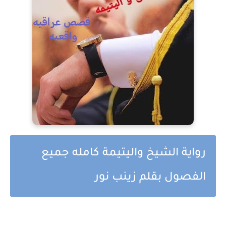
رواية الشيخ واليتيمة كامله جميع
الفصول بقلم زينب نور