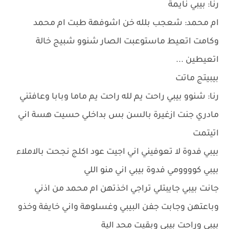
رنا: بيبي نايمة
ام محمد: شعجب بلله خن اشوفهة طبت ام محمد
وكامت اتعيط ماستوعبت الصار شنوو شبيج خالة
اتعيطين ...
بيبيتج ماتت
رنا: شنوو بيبي راحت يم لله راحت يم ماما وبابا وعافتني
مادري جنت ازغيرة بالسن بس بداخلي حسيت هسة اني
اتيتمت
بيبي فدوة لا تعوفيني اني اجيت عود اكلج نجحت بالاملاء
بيبي كوووومي فدوة بيبي اني منو اللي
جانت بيبي جايبتلي تراجي اخذتهن ام محمد من اذني
وباعتهن وجابت جفن البيبي وغسلوهة واني خايفة وخذو
بيبي وراحت بيبي وبقيت محد الية