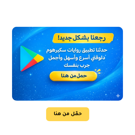
حمّل من هنا