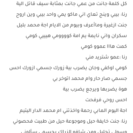
كل كلمة جانت من عمي جانت بمثابة سيف قاتل الية
رنا: بيبي وينج تعاي اني ماكو يمي واحد بيبي وين اروح
جنت ازغيرة وماأعرف وبيوم من الايام اجة محمد بليل
سكران واني نايمة يم امة كوووومي هيييي كومي
كمت هااا عموو كومي
رنا :عمو شتريد مني
كومي اوكفي وجان يضرب بية زورك جسمي ازورك احس
جسمي صار حار وام محمد اتوخر بي
هوة يضربها ويرجع يضرب بية
احس روحي فرفحت
اجة اليوم المابي رحمة واخذتني ام محمد الدار اليتيم
رنا: جنت خايفة حيل وموجوعة حيل من طبيت فحصوني
وسولي تحليل ومن شافو الزراك بجسمي سألوني