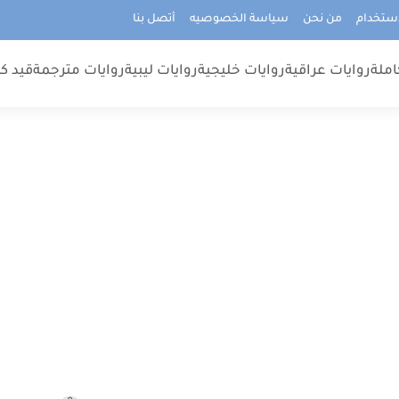
استخدام
من نحن
سياسة الخصوصيه
أتصل بنا
املة
روايات عراقية
روايات خليجية
روايات ليبية
روايات مترجمة
قيد كت