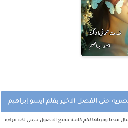
ريه حتى الفصل الاخير بقلم ايسو إبراهيم
ل ميديا وفرناها لكم كامله جميع الفصول نتمني لكم قراءه