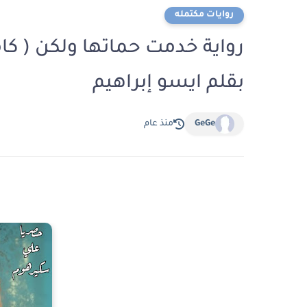
روايات مكتمله
رواية خدمت حماتها ولكن ( كا
بقلم ايسو إبراهيم
GeGe
منذ عام