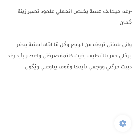
-رغد: ميخالف هسة يخلص اتحملي علمود تصير زينة
جُمان
واني شفتي ترجف من الوجع وكُل مَا اجَاه احسَة يحفر
برجَلي حفر بالتنظيف بقيت كاتمة صرختي واعصر بأيد رغد
ذبيت حرگتي ووجعي بأيدها وعَوف يباوعلي ويُگول