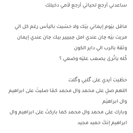
ساعدني أرجع لحياتي أرجع لأمي دخيلك
ماقل بيَوم إيماني بيَك ولا حسَيت باليأس رغم كل الي
مريت بيَه چان عندي امل چبييير بيك چان عندي إيمان
وثقة بالرب الي داير الكون
كُله ياتُرىٰ يصعب عليَه وضعي ؟
حطَيت أيدي علىٰ گلبي وگلت
اللهم صلِ علىٰ محمد وال محمد كمَا صليتَ علىٰ ابراهيم
وال ابراهيَم
وبارك علىٰ محمد وال محمد كما باركتَ علىٰ ابراهيم وال
ابراهيم إنكَ حميد مجيد