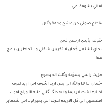
امالي بشَوفة امي
-قطع صمتي من مسَح وجهة وگال
-عَوف: بأيدي ارجعج لأمج
- جاي نشتغل جُمان لا تخربين شغلي ولا تخاطرين بأمج
هَم!
هزيت راسي بسرُعة وگلت اله بدموع
-جُمان: لاا لاا والله اني بس اريد اشوف امي اريد اعرف
اخبارها شصاير بيها والله طگ گلبي عليهااا وراح اموت
افهمنييي اني كُل الاريدة اعرف امي بخير لولا امي شصاير