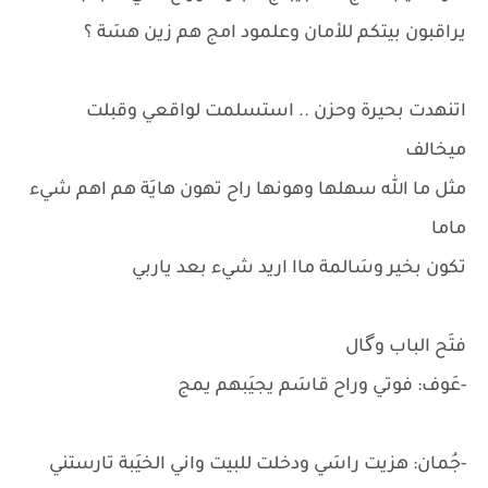
يراقبون بيتكم للأمان وعلمود امج هم زين هسَة ؟
اتنهدت بحيرة وحزن .. استسلمت لواقعي وقبلت
ميخالف
مثل ما الله سهلها وهونها راح تهون هايَة هم اهم شيء
ماما
تكون بخير وسَالمة ماا اريد شيء بعد ياربي
فتَح الباب وگال
-عَوف: فوتي وراح قاسَم يجيَبهم يمج
-جُمان: هزيت راسَي ودخلت للبيت واني الخيَبة تارستني