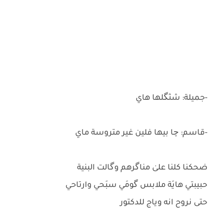
-جميلة: شثگلها هاي
-قاسم: چا بيها فلين غير متروسة ماي
ضحكنا كلنا علىٰ مناگرهم وگالت البنية
حبيبتي هايَة ملابس گومَي سبَحي وارتاحي
حتى نروح انه وياج للدكتور