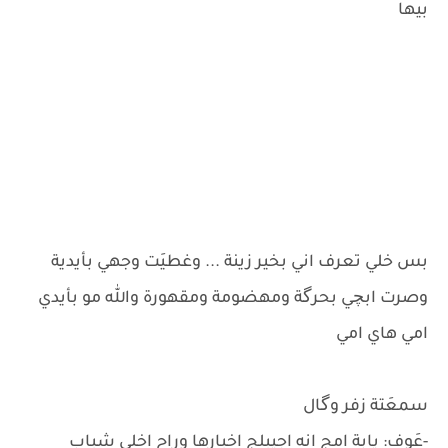
بيها
بس خلي تعرف اني بخير زينة ... وغطيَت وجهي بأيدية
وصرت ابچي بحرگة ومهضومة ومقهورة والله مو بأيدي
امي هاي امي
سمعَتة زفر وگال
-عَوف: يابة امج انه اجيبلج اخبارها وراح اخلي شباب