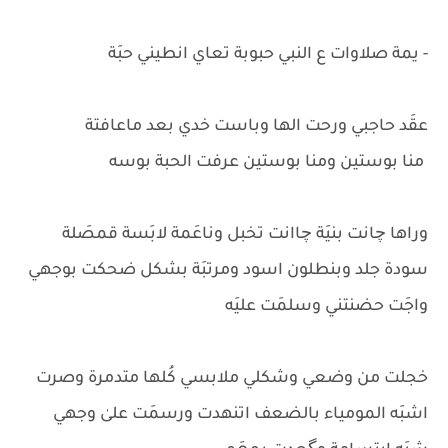
- يمة صلاوات ع النبي حبوبة تعاي انطيني حبَة
عقَد حاجبي ورحت الها وباست خدي بعد ماعافتة
منا بوستين ومنا بوستين عرفت الحبة بوسه
وراها چانت بنيَة چاانت تخبل وناعَمة لابَسة قمصَلة
سودة جلد وبنطلون اسود ومرتبَة بشكل ضحكت بوجهي
واجَت حضنتني وسلمَت عليَه
خجلت من وضعي وشكلي ملابسي كُلها متدمرة وصرت
اشبَه المومياء بالضعف اتنهدت ورسمَت علىٰ وجهي