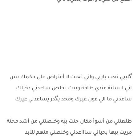
گلبيي تعب ياربي واني تعبت لا أعتراض علىٰ حكمك بس
اني انسانة عندي طاقة وبدت تخلص ساعدني دخيلك
ساعدني ما الي عون غيرك ومحد يگدر يساعدني غيرك
طلعتني من أسوأ مكان چنت بيَه وخلصتني من أشد محنَة
مريت بيها بحياتي ساااعدني وخلصني منهم للأبد