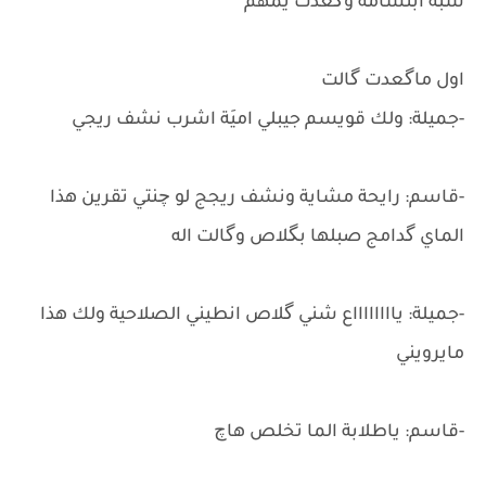
شبَه ابتسامة وگعدت يمهَم
اول ماگعدت گالت
-جميلة: ولك قويسم جيبلي اميَة اشرب نشف ريجي
-قاسم: رايحة مشاية ونشف ريجج لو چنتي تقرين هذا
الماي گدامج صبلها بگلاص وگالت اله
-جميلة: يااااااااع شني گلاص انطيني الصلاحية ولك هذا
مايرويني
-قاسم: ياطلابة الما تخلص هاچ