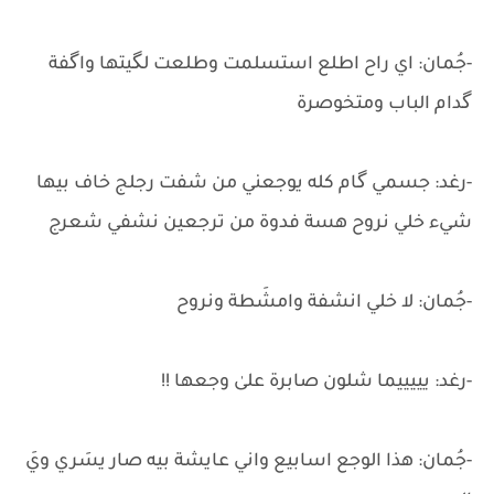
-جُمان: اي راح اطلع استسلمت وطلعت لگيتها واگفة
گدام الباب ومتخوصرة
-رغد: جسمي گام كله يوجعني من شفت رجلج خاف بيها
شيء خلي نروح هسة فدوة من ترجعين نشفي شعرج
-جُمان: لا خلي انشفة وامشَطة ونروح
-رغد: يييييما شلون صابرة علىٰ وجعها !!
-جُمان: هذا الوجع اسابيع واني عايشة بيه صار يسَري ويَ