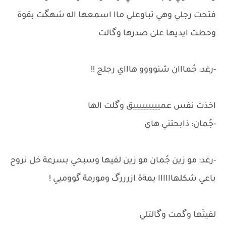
فتحت رجلي وهي تباوعلي ماا اسمعها اله شهگت بقوة
وحطت ايديها علىٰ صدرها وگالت
-رغد: جُمااان شنوووو هاااي رجلج !!
اخذت نفس عميييييييييق وگلت الها
-جُمان: ذابحتني هاي
-رغد: مو زين جُمان مو زين لفيها وسبحي بسرعة خل نروح
باعي شكلهاااااا يمةة ازرررگ ومورمة گووميي !
لفيتَها وگمت وگالتلي