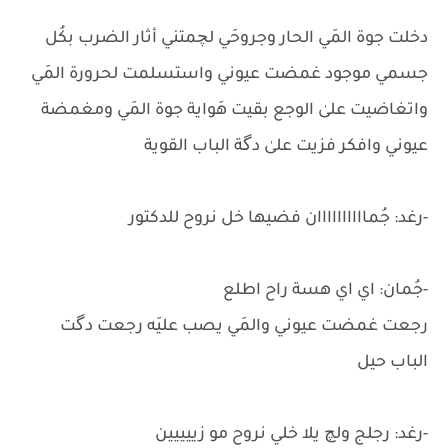
دخلت جوة المَي الحار وجروحَي لچمتني أثار الضرب بكُل
جسمي موجود غمضت عيوني واستسلمت لحرورة المَي
واتغاضيت علىٰ الوجع بقيت هَواية جوة المَي ومغمضة
عيوني وافكر فزيت علىٰ دگة الباب القوية
-رغد: جُماااااااااان فضيها خل نروح للدكتور
-جُمان: اي اي هسة راح اطلع
رجعت غمضت عيوني والمَي يصب عليَه رجعت دگت
الباب حيل
-رغد: رجلج ولچ يلا خلي نروح مو زييييين