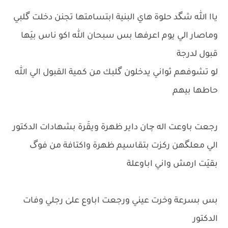
ياا الله شگد حلوة هاي البنية ابتسامتها تجنن دخلت گلبي
وماصار الي يوم اعرفها بس سبحان الله اكو ناس بيَها
قبول لدرجة
لو تشوفهم ثواني يدخلون گلبك من كمية القبول الي الله
حاطها بيهم
رجعت باوعت اله چان داير ظهرة ويقَرة بشهادات الدكتور
الي معلگهن ركزت بتقاسيم ظهرة واكتافة من فوگ
بقيَت ارمش واني اباوعلة
بس بسرعة وخرت عيني ورجعت اباوع علىٰ رجلي وفات
الدكتور