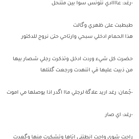
-رغد: عاااادي نتونس سوا بين متنحل
طبطبت علىٰ ظهري وگالت
هذا الحمام ادخلي سبحي وارتاحي حتىٰ نروح للدكتور
حضرت كل شيء وردت ادخل وتذكرت رجلي شصار بيها
من ذبيت عليها مَي اتنهدت ورجعت گلتلها
-جُمان: رغد اريد علاگة لرجلي ماا اگدر اذا يوصلها مي اموت
-رغد: اي صار
راحت شوي واجت انطتني ايَاها وتشكرت منها وگعدت