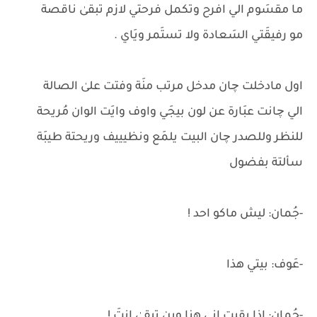
ما مقسَوم الي افرح وتكمل فرحتي لازم تبقىٰ ناقصة
مو رفيقَتي السَعادة ولا تستَمر ويَاي .
اول مادخلت چان مدخل مرتب منَة وفتت علىٰ الصالة
الي چانت عبَارة عن لون بيجَي واوف وايَت الوان مُريحة
للنظر وللصدر چان البيت يلمَع ونظيييف وريحتة طيبَة
سألتة بفضول
-جُمان: ليش ماكو احد !
-عَوف: بيتي هذا
-جُمان: اذا بقيت اني هنا وين تبقىٰ انتَ !