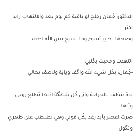
الدكتور: جُمان رجلج لو باقية كم يوم بعد والالتهاب زايد
اكثر
وضعها يصير أسوء وما يسرج بس الله لطف
اتنهدت وحچيت بگلبي
-جُمان: بكُل شيء الله واگف ويايَة ولاطف بحَالي
بدة ينظف بالجراحة واني كُل شهگة اذبها تطلع روحي
ويَاها
صرت اعصر بأيد رغد بكُل قوتي وهي تطبطب علىٰ ظهري
وتگول