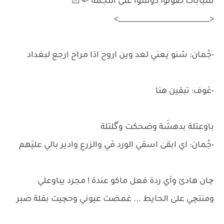
شبابات صوتوا دوسوا علىٰ النجمَة 🤏🏻
<__________________________>
-جُمان: شنو يعني لعد وين اروح اذا مراح ارجع لبغداد
-عَوف: تبقين هنا
باوعتلة بدهشَة وضحكت وگلتلة
-جُمان: اي ابقىٰ اسقي الورد مَي والزرع وادير بالي عليَهم
چان هادئ وأي ردة فعل ماكو عندة ! مجرد يباوعلي
ومنتچي علىٰ الحايط ... غمضت عيوني وحچيت بقلة صبر