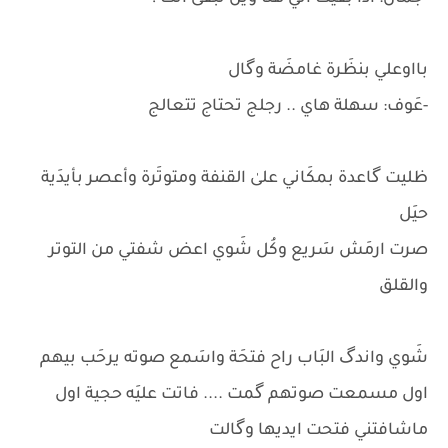
بااوعلي بنظَرة غامضَة وگال
-عَوف: سهلة هاي .. رجلج تحتاج تتعالج
ظليت گاعدة بمكَاني علىٰ القنفة ومتوتَرة وأعصر بأيدَية
حيَل
صرت ارمَش سَريع وكُل شَوي اعض شفتي من التوتر
والقلق
شَوي واندگ البَاب راح فتحَة واسَمع صوته يرحَب بيهم
اول مسمعت صوتهم گمت .... فاتت عليَه حجية اول
ماشافتني فتحت ايديها وگالت