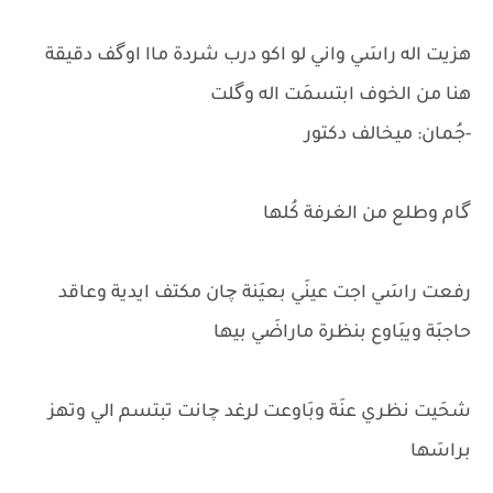
هزيت اله راسَي واني لو اكو درب شردة ماا اوگف دقيقة
هنا من الخوف ابتسمَت اله وگلت
-جُمان: ميخالف دكتور
گام وطلع من الغرفة كُلها
رفعت راسَي اجت عينَي بعيَنة چان مكتف ايدية وعاقد
حاجبَة ويبَاوع بنظرة ماراضَي بيها
شحَيت نظري عنَة وبَاوعت لرغد چانت تبتسم الي وتهز
براسَها