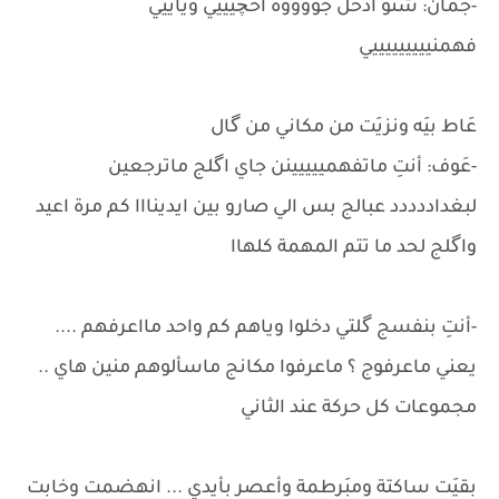
-جُمان: شنو ادخل جووووة احچيييي وياييي
فهمنيييييييييي
عَاط بيَه ونزيَت من مكاني من گال
-عَوف: أنتِ ماتفهمييييينن جاي اگلج ماترجعين
لبغداددددد عبالج بس الي صارو بين ايدينااا كم مرة اعيد
واگلج لحد ما تتم المهمة كلهاا
-أنتِ بنفسج گلتي دخلوا وياهم كم واحد مااعرفهم ....
يعني ماعرفوج ؟ ماعرفوا مكانج ماسألوهم منين هاي ..
مجموعات كل حركة عند الثاني
بقيَت ساكتة ومبَرطمة وأعصر بأيدي ... انهضمت وخابت