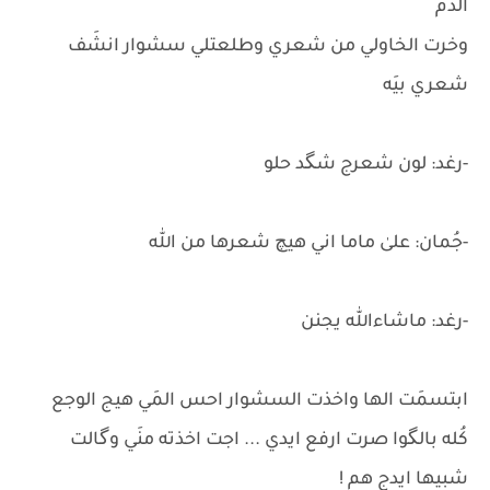
الدم
وخرت الخاولي من شعري وطلعتلي سشوار انشَف
شعري بيَه
-رغد: لون شعرج شگد حلو
-جُمان: علىٰ ماما اني هيچ شعرها من الله
-رغد: ماشاءالله يجنن
ابتسمَت الها واخذت السشوار احس المَي هيج الوجع
كُله بالگوا صرت ارفع ايدي ... اجت اخذته منَي وگالت
شبيها ايدج هم !