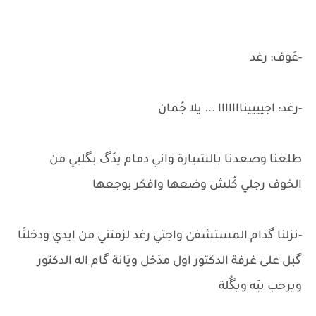
-عَوف: رغد
-رغد: اجيييينااااااا ... يلا جُمان
طلعنا وصعدنا بالسَيارة واني دمام يدُگ بگلبي من
الخوف رجلي كُلش وضعها وافكر بوجعها
-نزلنا گدام المستشفىٰ واجتي رغد لزمتني من ايدي ودخلنَا
گبل علىٰ غرفة الدكتور اول مدَخل ويَانة گام اله الدكتور
ويرحب بيَه ويگُلة