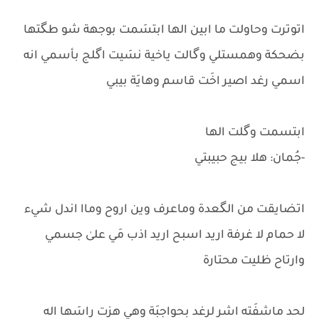
اتوترت وحاولت ما ابين الها ابتسَمت بوجهة شو طگتها
بضحكة وهمستلي وگالت ياخية نسَيت اگلج بأسمي انه
اسمي رغد اصير اخَت قاسم وهايَة بيبي
ابتسمت وگلت الها
-جُمان: هلا بيج حبيبتي
اتضايقت من الگعدة وماعرف وين اروح وماا اندل شيء
لا حمام لا غرفة اريد اسبح اريد اذب مَي علىٰ جسمي
وارتاح ظليت محتارة
لحد ماشفَته اشر لرغد بحواجبَة وهي هزت راسَها اله