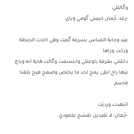
وگالتلي
-رغد: جُمان حبيبتي گومي وياي
عيَد وجابة العباس بسرعة گمت وهَي اخذت الجنطة
ورحَت وراها
دخلتني بغرفة باوعتلي وابتسمت وگالت هَاية انه وياچ
بيَها راح ابقىٰ يمج لحد ما يخلص وضعج هيج بلغنا
قاسم
اتنهدت ورديَت
-جُمان: لا تقيدين نفسَج علمودي