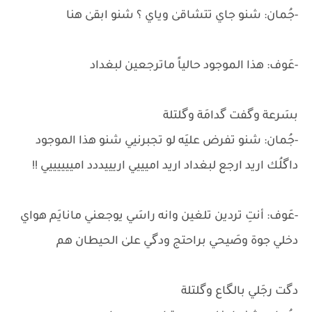
-جُمان: شنو جاي تتشاقىٰ وياي ؟ شنو ابقىٰ هنا
-عَوف: هذا الموجود حالياً ماترجعين لبغداد
بسَرعة وگفت گدامَة وگلتلة
-جُمان: شنو تفرض عليَه لو تجبرنيي شنو هذا الموجود
داگلُك اريد ارجع لبغداد اريد اميييي اريييددد امييييييي !!
-عَوف: أنتِ تردين تلغين وانه راسَي يوجعني مانايَم هواي
دخلي جوة وصَيحي براحتج ودگي علىٰ الحيطان هم
دگت رجَلي بالگاع وگلتلة