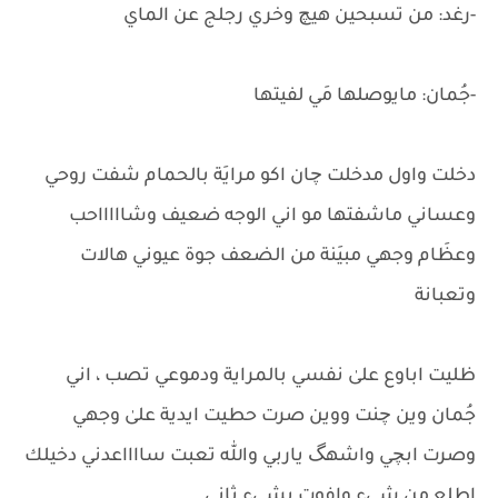
-رغد: من تسبحين هيچ وخري رجلج عن الماي
-جُمان: مايوصلها مَي لفيتها
دخلت واول مدخلت چان اكو مرايَة بالحمام شفت روحي
وعساني ماشفتها مو اني الوجه ضعيف وشاااااحب
وعظَام وجهي مبيَنة من الضعف جوة عيوني هالات
وتعبانة
ظليت اباوع علىٰ نفسي بالمراية ودموعي تصب ، اني
جُمان وين چنت ووين صرت حطيت ايدية علىٰ وجهي
وصرت ابچي واشهگ ياربي والله تعبت سااااعدني دخيلك
اطلع من شيء وافوت بشيء ثاني