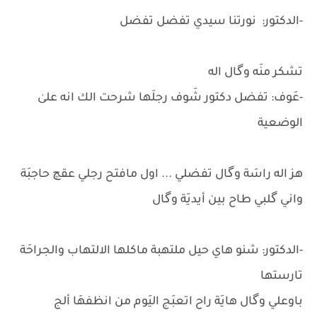
-الدكتور: نورتنا سيدي تفضل تفضل
تشكر منَه وگال اله
-عَوف: تفضل دكتور شَوف رجلَها شرحت الك انه علىٰ
الوضعية
هز اله راسَة وگال تفضلي ... اول مافتح رجلي عقچ حاجبَة
واني گلبي طاح بين أيديَة وگال
-الدكتور: شنو هاي حيل ملتهبة ماكلها الالتهاب والجراحَة
تارستها
باوعلي وگال هايَة راح اتعبَج اليَوم من انظفهَا ألج