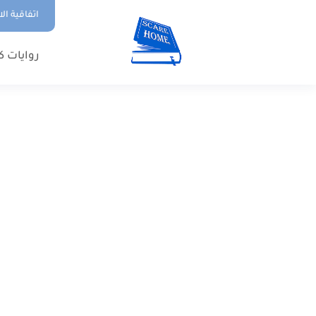
اتفاقية ال
روايات ك