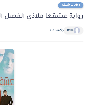
روايات شيقه
رواية عشقها ملاذي الفصل العاشر 10 بقلم حو
Roka
منذ عام