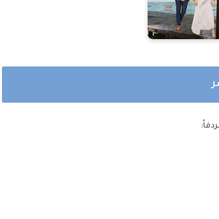
ر
فاً: