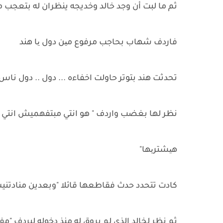
ثم ما لبت أن وجد خالد وخديجه ينظران له بتعجب من
فاردف شهاب بحاجب مرفوع مین دول یا هند
تحدثت هند بتوتر حاولت اخفاءه ... دول .. دول نا
نظر لها بغضب واردف " هو انتي مبتفهميش انتي و
هیشتریها"
كادت تتحدد حدث فقاطعها قائلا "وبعدين منادتني
ثم نظر لخالد الذي لم يروق له منذ دخوله ليردف "م