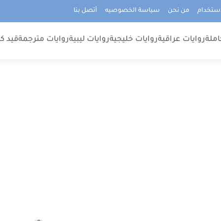
استخدام
من نحن
سياسة الخصوصيه
أتصل بنا
املة
روايات عراقية
روايات خليجية
روايات ليبية
روايات مترجمة
قيد كت