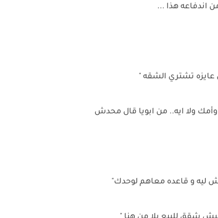
 اندفاعه هذا ...
س عايزه تشتري الشقه "
أمك ولا ايه.. من ابويا قال محدش
ش ليه و قاعده معاهم لوحدك"
فيش شقق للبيع يلا من هنا "