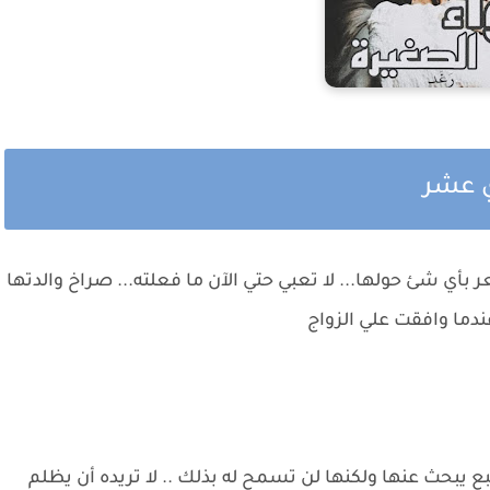
ي عشر
بأي شئ حولها... لا تعبي حتي الآن ما فعلته... صراخ والدتها
عندما وافقت علي الزواج
ع يبحث عنها ولكنها لن تسمح له بذلك .. لا تريده أن يظلم