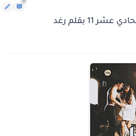
0
ر 11 بقلم رغد