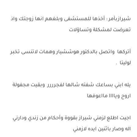
شيرازبأمر : أخذها للمستشفى وبلغهم انها زوجتك واذ
تعرضت لمشكلة وتساؤلات
أتركها واتصل بالدكتور هوششيار وهمات لاتنسى تخبر
لوليتا .
يله ابني بساعك شفته شالها لفجرررر وبقيت مجفولة
اروح وياااا مااعوفها
اجيت اطلع لزمني شيراز بقووة وأحكام من زندي ودارني
اله وصار باثنين ايده لازمني