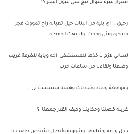
شيراز بنبرة سؤال بيج شي عيون البحر ؟؟
رحيق : اي بنية من البنات حيل تعبانه راح تمووت فجر
منتحرة وش وقفت وانتبهت لجفصة
لساني لازم نأ خذها للمستشفى اجه وياية للغرفة غريب
وضعنا ولقاءنا من ساعات حرب
ومواجهة وعناد وتحديات وهسه مستنجدة بي .
غريبه قصتنا وحكايتنا وكيف القدر جمعنا ؟
دخل وياية وشافها وشووية وأتصل بشخص صعدنله