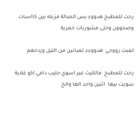
رحت للمطبخ هدووء بس الصالة مزبله بين كااسات
وصحوون وحتى مشوربات خمرية
لعبت رووحي هدووءء تعبانين من الليل وردحهم
رحت للمطبخ مالكيت غير اسوي حليب دافي اكو غلاية
سويت بيها اثنين واحد الها والخ