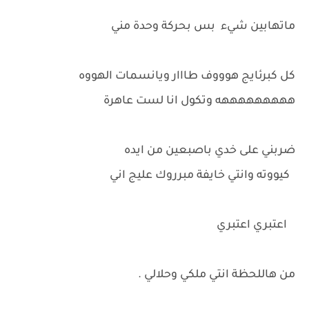
ماتهابين شيء بس بحركة وحدة مني
كل كبرئايج هوووف طااار ويانسمات الهووه
هههههههههه وتكول انا لست عاهرة
ضربني على خدي باصبعين من ايده
كيووته وانتي خايفة مبرروك عليج اني
اعتبري اعتبري
من هاللحظة انتي ملكي وحلالي .