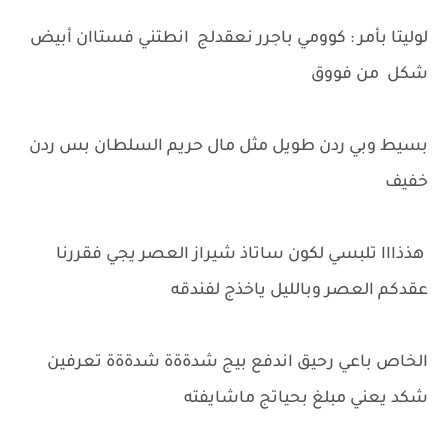
لوليتا بأمر : كوومي باجرر نعقدلج انطتني فستاان أبيض
شكل من فووق
بسيط وبي ردن طويل مثل مال حريم السلطان بس ردن
خفيف
هذذااا تلبسي لكون ساتاذ شيراز العصر يجي فقررنا
عقدكم العصر وبالليل ياخذج لفندقه
الخاص باعي رحيق اندفع بيج شدةةة شدةةة تعرفين
شكد يعني مبلغ بحياتج ماشايفته