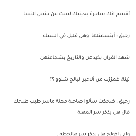
أقسم انك ساحرة بعينيك لست من جنس النسا
رحيق : أبتسمتلها وهل قليل في النساء
شهد القران بكيدهن والتاريخ بشجاعتهن
تينة: غمززت من ألاخير لبالج شنوو ؟؟
رحيق : ضحكت سألوا صاحبة مهنة ماسر طيب طبخك
قال هل يذكر سر المهنة
واني اكولج هل يذكر سر هالخطة .