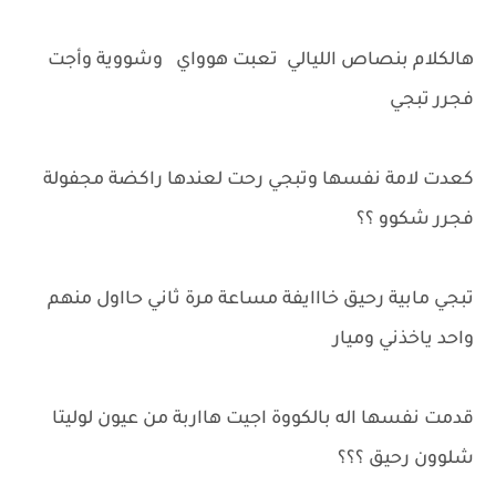
هالكلام بنصاص الليالي تعبت هوواي وشووية وأجت
فجرر تبجي
كعدت لامة نفسها وتبجي رحت لعندها راكضة مجفولة
فجرر شكوو ؟؟
تبجي مابية رحيق خااايفة مساعة مرة ثاني حااول منهم
واحد ياخذني وميار
قدمت نفسها اله بالكووة اجيت هااربة من عيون لوليتا
شلوون رحيق ؟؟؟