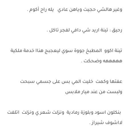
وغير هالشي حجيت وياهن عادي يله راح أكوم .
رحيق : تينة اريد شي دافي لفجر تاكل .
تينة اكوو المطبخ جووة سوي ليعجبج هناا خدمة ملكية
هههههه وضحكت .
عفتها وكمت خليت المي بس على جسمي سبحت
ولبست من عند ميار ملابس
بنكلون اسود وبلوزة رمادية ونزلت شعر ي ونزلت اتلفت
لااشوف شيراز .