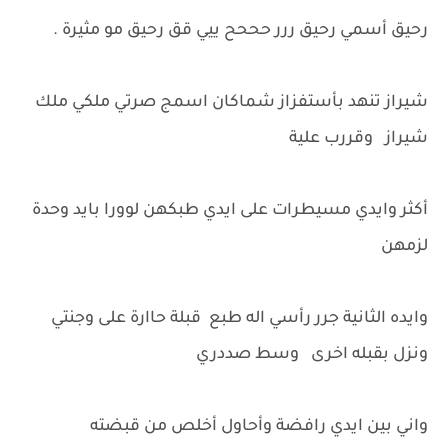
رحيق أسمي رحيق ررر حححح ييي قق رحيق مو مثيرة .
شيراز تنهد بأستفزاز شماكان اسمج صرتي ملكي ملك
شيراز وقررب علية
أكثر وايدي مسيطرات على ايدي طبكهن لوورا بايد وحدة
لزمهن
وايده الثانية جرر رأسي اله طبع قبلة حاارة على وجنتي
ونزل بقبله اخرى وسط صددري
واني بين ايدي رافضة وأحاول أخلص من قبضته