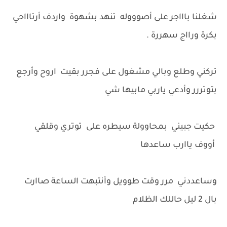
شغلنا باااجر على أصوووله تنهد بشهوة واردف أرتاااحي
بكرة ورااج سهررة .
تركني وطلع وبالي مشغول على فجرر بقيت اروح وأرجع
بتوتررر وأدعي ياربي مابيها شي
حكيت جبيني بمحاوولة سيطره على توتري وقلقي
أووف ياارب ساعدها
وساعددني مرر وقت طوويل وأنتبهت الساعة صاارت
بال 2 ليل حاللك الظلام