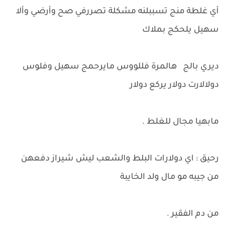
أي غلطة منج تسببلنه مشكلة تصررفي صح وأرضي وألا
سهيل يلحكج بملاك
ديري بالج هالمرة فللووس مايرحمج سهيل وفلوس
دولالارت دولار يركع دولار
مابهيا مجال للغلط .
رحيق : اي دولارات البلط والشعب ليش شيراز دفعهن
من جيبه مو مال ولد الخايبة
من دم الفقير .