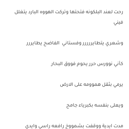
رحت لعند البلكونه فتحتها وتركت الهووه البارد يتغلل
فيني
وشعري يتطايررررر وفستاني الفاضح يطايررر
كأني نوورس حرر يحوم فووق البحار
يرمي بثقل هموومه على الارض
ويعلى بنفسه بكبرياء جامح
مدت ايدية ووقفت بشمووخ رافعه راسي وايدي