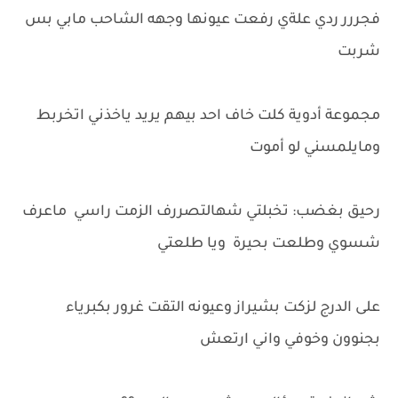
فجررر ردي علةي رفعت عيونها وجهه الشاحب مابي بس
شربت
مجموعة أدوية كلت خاف احد بيهم يريد ياخذني اتخربط
ومايلمسني لو أموت
رحيق بغضب: تخبلتي شهالتصررف الزمت راسي ماعرف
شسوي وطلعت بحيرة ويا طلعتي
على الدرج لزكت بشيراز وعيونه التقت غرور بكبرياء
بجنوون وخوفي واني ارتعش