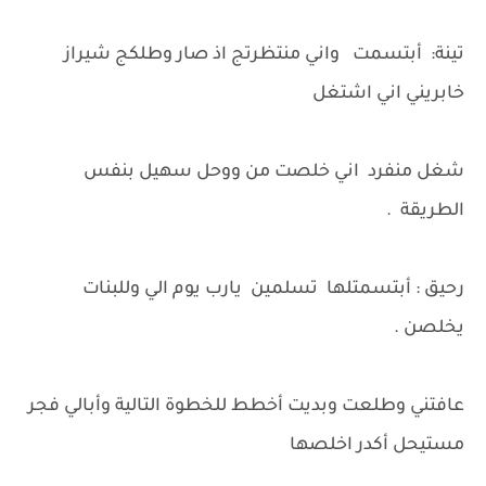
تينة: أبتسمت واني منتظرتج اذ صار وطلكج شيراز
خابريني اني اشتغل
شغل منفرد اني خلصت من ووحل سهيل بنفس
الطريقة .
رحيق : أبتسمتلها تسلمين يارب يوم الي وللبنات
يخلصن .
عافتني وطلعت وبديت أخطط للخطوة التالية وأبالي فجر
مستيحل أكدر اخلصها