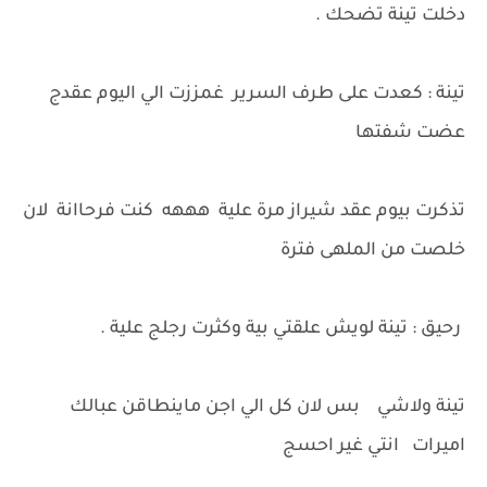
دخلت تينة تضحك .
تينة : كعدت على طرف السرير غمززت الي اليوم عقدج
عضت شفتها
تذكرت بيوم عقد شيراز مرة علية هههه كنت فرحاانة لان
خلصت من الملهى فترة
رحيق : تينة لويش علقتي بية وكثرت رجلج علية .
تينة ولاشي بس لان كل الي اجن ماينطاقن عبالك
اميرات انتي غير احسج