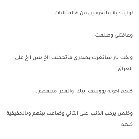
لوليتا : بلا ماتعوفين من هالمثاليات .
وعافتني وطلعت .
وبقت نار ساتعرت بصدري ماتحملت ااخ بس ااخ على
العراق
كلهم اخوته يووسف بيك والغدر منبعهم .
وكلمن يركب الذنب على الثاني وضاعت بينهم وبالحقيقية
كلهم