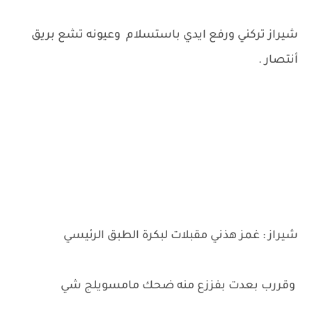
شيراز تركني ورفع ايدي باستسلام وعيونه تشع بريق
أنتصار .
شيراز : غمز هذني مقبلات لبكرة الطبق الرئيسي
وقررب بعدت بفززع منه ضحك مامسويلج شي