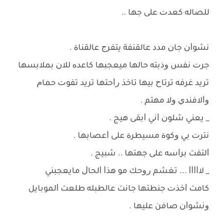
ﻟﻠﺼﺎﻟﻪ ﻛﻌﺪﺕ ﻋﻠﻰ ﺟﻬﺎ ..
ﻧﺸﻮﺍﻥ ﺟﺎﻥ ﻣﺪﺩ ﻋﺎﻟﻘﻨﻔﺔ ﻳﺘﻔﺮﺝ ﻋﺎﻟﻘﻨﺎﺓ .
ﺟﺮﺕ ﻧﻔﺲ ﻭﺫﺑﺘﻪ ﺣﺎﻟﻬﺎ ﻣﻴﻌﺠﺒﻬﺎ ﻛﺎﻋﺪﻩ ﻟﻼﻥ ﺑﻤﻼﺑﺴﻬﺎ
ﺗﺮﻳﺪ ﻏﺮﻓﻪ ﺗﺮﺗﺎﺡ ﺑﻴﻬﺎ ﺗﺎﺧﺬ ﺭﺍﺣﺘﻬﺎ ﺗﺮﻳﺪ ﺗﻔﻮﺕ ﺣﻤﺎﻡ
ﻭﺍﻻﻓﻨﺪﻱ ﻭﻻ ﻣﻬﺘﻢ .
_ ﻳﻌﻨﻲ ﺷﻠﻮﻥ ﺍﻧﻲ ﺍﺑﻘﻰ ﻫﻴﺞ .
ﻧﺘﺮﺕ ﺑﻲ ﻭﻛﻮﺓ ﻣﺴﻴﻄﺮﺓ ﻋﻠﻰ ﺍﻋﺼﺎﺑﻬﺎ .
ﺍﻟﺘﻔﺖ ﺑﺮﺍﺳﻪ ﻋﻠﻰ ﺟﻬﺘﻬﺎ .. ﺷﺒﻴﺞ .
_ ﻻﺍﺍﺍﺍ ... ﺗﻐﺸﻢ ﺭﻭﺣﻚ ﻣﻮ ﻫﺬﺍ ﺍﻟﺤﺎﻝ ﻣﺎﻳﻌﺠﺒﻨﻲ
ﻛﺎﻣﺖ ﺍﺧﺬﺕ ﺟﻨﻄﺘﻬﺎ ﺟﺎﻧﺖ ﻋﺎﻟﻄﺒﻠﻪ ﻃﻠﻌﺖ ﺍﻟﻤﻮﺑﺎﻳﻞ
ﻭﻧﺸﻮﺍﻥ ﺻﺎﻓﻦ ﻋﻠﻴﻬﺎ .