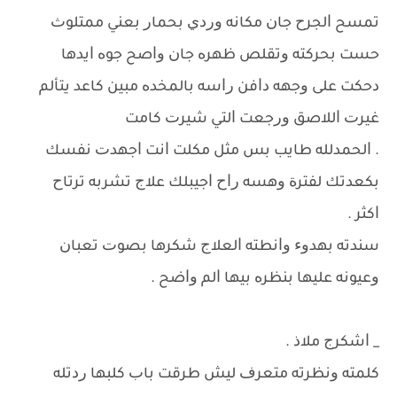
ﺗﻤﺴﺢ ﺍﻟﺠﺮﺡ ﺟﺎﻥ ﻣﻜﺎﻧﻪ ﻭﺭﺩﻱ ﺑﺤﻤﺎﺭ ﺑﻌﻨﻲ ﻣﻤﺘﻠﻮﺙ
ﺣﺴﺖ ﺑﺤﺮﻛﺘﻪ ﻭﺗﻘﻠﺺ ﻇﻬﺮﻩ ﺟﺎﻥ ﻭﺍﺻﺢ ﺟﻮﻩ ﺍﻳﺪﻫﺎ
ﺩﺣﻜﺖ ﻋﻠﻰ ﻭﺟﻬﻪ ﺩﺍﻓﻦ ﺭﺍﺳﻪ ﺑﺎﻟﻤﺨﺪﻩ ﻣﺒﻴﻦ ﻛﺎﻋﺪ ﻳﺘﺄﻟﻢ
ﻏﻴﺮﺕ ﺍﻟﻼﺻﻖ ﻭﺭﺟﻌﺖ ﺍﻟﺘﻲ ﺷﻴﺮﺕ ﻛﺎﻣﺖ
. ﺍﻟﺤﻤﺪﻟﻠﻪ ﻃﺎﻳﺐ ﺑﺲ ﻣﺜﻞ ﻣﻜﻠﺖ ﺍﻧﺖ ﺍﺟﻬﺪﺕ ﻧﻔﺴﻚ
ﺑﻜﻌﺪﺗﻚ ﻟﻔﺘﺮﺓ ﻭﻫﺴﻪ ﺭﺍﺡ ﺍﺟﻴﺒﻠﻚ ﻋﻼﺝ ﺗﺸﺮﺑﻪ ﺗﺮﺗﺎﺡ
ﺍﻛﺜﺮ .
ﺳﻨﺪﺗﻪ ﺑﻬﺪﻭﺀ ﻭﺍﻧﻄﺘﻪ ﺍﻟﻌﻼﺝ ﺷﻜﺮﻫﺎ ﺑﺼﻮﺕ ﺗﻌﺒﺎﻥ
ﻭﻋﻴﻮﻧﻪ ﻋﻠﻴﻬﺎ ﺑﻨﻈﺮﻩ ﺑﻴﻬﺎ ﺍﻟﻢ ﻭﺍﺿﺢ .
_ ﺍﺷﻜﺮﺝ ﻣﻼﺫ .
ﻛﻠﻤﺘﻪ ﻭﻧﻈﺮﺗﻪ ﻣﺘﻌﺮﻑ ﻟﻴﺶ ﻃﺮﻗﺖ ﺑﺎﺏ ﻛﻠﺒﻬﺎ ﺭﺩﺗﻠﻪ