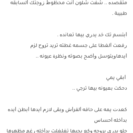
ﻣﺘﻘﺼﺪﻩ .. ﺷﻔﺖ ﺷﻠﻮﻥ ﺍﻧﺖ ﻣﺤﻈﻮﻅ ﺯﻭﺟﺘﻚ ﺍﻟﺴﺎﺑﻘﻪ
ﻃﺒﻴﺒﺔ .
ﺍﺑﺘﺴﻢ ﺗﻚ ﺧﺪ ﻳﺪﺭﻱ ﺑﻴﻬﺎ ﺗﻌﺎﻧﺪﻩ .
ﺭﻓﻌﺖ ﺍﻟﻐﻄﺎ ﻋﻠﻰ ﺟﺴﻤﻪ ﻏﻄﺘﻪ ﺗﺮﻳﺪ ﺗﺮﻭﺡ ﻟﺰﻡ
ﺍﻳﺪﻫﺎﻭﺑﺘﻮﺳﻞ ﻭﺍﺿﺢ ﺑﺼﻮﺗﻪ ﻭﻧﻈﺮﺓ ﻋﻴﻮﻧﻪ ..
ﺍﺑﻘﻲ ﻳﻤﻲ
ﺩﺣﻜﺖ ﺑﻌﻴﻮﻧﻪ ﺑﻴﻬﺎ ﺗﺮﺟﻲ ..
ﻛﻌﺪﺕ ﻳﻤﻪ ﻋﻠﻰ ﺣﺎﻓﻪ ﺍﻟﻔﺮﺍﺵ ﻭﺑﻘﻰ ﻻﺯﻡ ﺍﻳﺪﻫﺎ ﺍﺑﻄﻦ ﺍﻳﺪﻩ
ﺑﺪﺍﺧﻠﻪ ﺍﺣﺴﺎﺱ
ﺣﻠﻮ ﻳﺪﺭﻱ ﺑﺮﻭﺣﻪ ﻭﻛﻊ ﺑﺤﺒﻬﺎ ﺗﻐﻠﻐﻠﺖ ﺑﺪﺍﺧﻠﻪ ﺭﻏﻢ ﻣﻈﻬﺮﻫﺎ