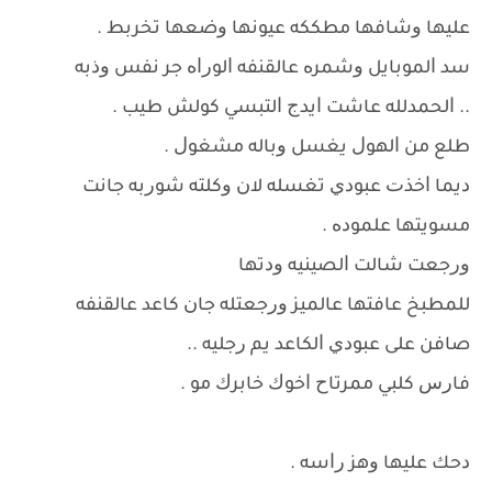
ﻋﻠﻴﻬﺎ ﻭﺷﺎﻓﻬﺎ ﻣﻄﻜﻜﻪ ﻋﻴﻮﻧﻬﺎ ﻭﺿﻌﻬﺎ ﺗﺨﺮﺑﻂ .
ﺳﺪ ﺍﻟﻤﻮﺑﺎﻳﻞ ﻭﺷﻤﺮﻩ ﻋﺎﻟﻘﻨﻔﻪ ﺍﻟﻮﺭﺍﻩ ﺟﺮ ﻧﻔﺲ ﻭﺫﺑﻪ
.. ﺍﻟﺤﻤﺪﻟﻠﻪ ﻋﺎﺷﺖ ﺍﻳﺪﺝ ﺍﻟﺘﺒﺴﻲ ﻛﻮﻟﺶ ﻃﻴﺐ .
ﻃﻠﻊ ﻣﻦ ﺍﻟﻬﻮﻝ ﻳﻐﺴﻞ ﻭﺑﺎﻟﻪ ﻣﺸﻐﻮﻝ .
ﺩﻳﻤﺎ ﺍﺧﺬﺕ ﻋﺒﻮﺩﻱ ﺗﻐﺴﻠﻪ ﻻﻥ ﻭﻛﻠﺘﻪ ﺷﻮﺭﺑﻪ ﺟﺎﻧﺖ
ﻣﺴﻮﻳﺘﻬﺎ ﻋﻠﻤﻮﺩﻩ .
ﻭﺭﺟﻌﺖ ﺷﺎﻟﺖ ﺍﻟﺼﻴﻨﻴﻪ ﻭﺩﺗﻬﺎ
ﻟﻠﻤﻄﺒﺦ ﻋﺎﻓﺘﻬﺎ ﻋﺎﻟﻤﻴﺰ ﻭﺭﺟﻌﺘﻠﻪ ﺟﺎﻥ ﻛﺎﻋﺪ ﻋﺎﻟﻘﻨﻔﻪ
ﺻﺎﻓﻦ ﻋﻠﻰ ﻋﺒﻮﺩﻱ ﺍﻟﻜﺎﻋﺪ ﻳﻢ ﺭﺟﻠﻴﻪ ..
ﻓﺎﺭﺱ ﻛﻠﺒﻲ ﻣﻤﺮﺗﺎﺡ ﺍﺧﻮﻙ ﺧﺎﺑﺮﻙ ﻣﻮ .
ﺩﺣﻚ ﻋﻠﻴﻬﺎ ﻭﻫﺰ ﺭﺍﺳﻪ .