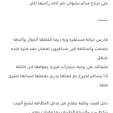
ﺣﺘﻰ ﺗﺮﺗﺎﺡ ﻣﺪﺍﻡ ﻧﺸﻮﺍﻥ ﻧﺎﻡ ﺗﺎﺧﺬ ﺭﺍﺣﺘﻬﺎ ﺍﻛﺜﺮ .
*******
ﻓﺎﺭﺱ ﺣﻴﺎﺗﻪ ﻣﺴﺘﻘﺮﺓ ﻭﻳﻪ ﺩﻳﻤﺎ ﻛﻤﻠﻠﻬﺎ ﺍﻟﺠﻮﺍﺯ ﻭﺍﺧﺬﻫﺎ
ﺑﺼﻤﺖ ﻭﺍﺳﺘﻠﻤﻪ ﻗﺮﺭ ﻳﺴﺎﻓﺮﻭﻥ ﻟﻌﻤﺎﻥ ﺑﻌﺪ ﻓﺘﺮﺓ ﻋﻨﺪﻩ
ﺷﻐﻞ
ﻣﺘﻌﺎﻗﺪ ﻋﻠﻰ ﻭﺟﺒﻪ ﺳﻴﺎﺭﺍﺕ ﻣﻴﺮﻳﺪ ﻳﻌﻮﻓﻬﺎ ﻻﻥ ﻛﺎﻟﺘﻠﻪ
ﺍﺫﺍ ﻳﺴﺎﻓﺮ ﻣﺘﺮﻭﺡ ﻳﻢ ﻋﻤﺘﻬﺎ ﻳﺪﺭﻱ ﺑﻌﻤﺘﻬﺎ ﻟﺴﺎﻧﻬﺎ ﻣﺘﺒﺮﻱ
ﻣﻨﻬﺎ .
ﺩﺧﻞ ﻟﻠﺒﻴﺖ ﻭﻛﻠﺒﻪ ﻳﻨﻔﺘﺢ ﻣﻦ ﻳﺪﺧﻞ ﺍﻟﻨﻈﺎﻓﻪ ﺗﺸﻊ ﺍﻟﺒﻴﺖ
ﻳﻨﻜﻂ ﻭﺭﺩ ﻭﺍﻟﺮﻳﺤﻪ ﺍﻟﻄﻴﺒﻪ ﺩﻳﻤﺎ ﻣﻘﺒﻠﺖ ﻳﻮﺻﻲ