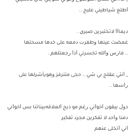
ﺍﻃﻠﻊ ﺷﻴﺎﻃﻴﻨﻲ ﻋﻠﻴﺞ ..
ﺩﻳﻤﺎﺍﺍ ﻻﺗﺨﺘﺒﺮﻳﻦ ﺻﺒﺮﻱ .
ﻏﻤﻀﺖ ﻋﻴﻨﻬﺎ ﻭﻃﻔﺮﺕ ﺩﻣﻌﻪ ﻋﻠﻰ ﺧﺪﻫﺎ ﻣﺴﺤﺘﻬﺎ
.. ﻓﺎﺭﺱ ﻭﺍﻟﻠﻪ ﺗﺨﺴﺮﻧﻲ ﺍﺫﺍ ﺭﺟﻌﺘﻠﻬﻢ .
_ ﺍﻧﺘﻲ ﻋﻘﻠﺞ ﺑﻲ ﺷﻲ .. ﺣﺠﻰ ﻣﺘﻨﺮﻓﺰ ﻭﻫﻮﻳﺄﺷﺮﻟﻬﺎ ﻋﻠﻰ
ﺭﺍﺳﻬﺎ ..
ﺫﻭﻝ ﻳﺒﻘﻮﻥ ﺍﺧﻮﺍﻧﻲ ﺭﻏﻢ ﻣﻮ ﺫﻳﺞ ﺍﻟﻌﻼﻗﻪﺑﻴﻨﺎﺗﻨﺎ ﺑﺲ ﺍﺧﻮﺍﻧﻲ
ﺩﻣﻨﺎ ﻭﺍﺣﺪ ﻻ ﺗﻔﻜﺮﻳﻦ ﻣﺠﺮﺩ ﺗﻔﻜﻴﺮ
ﺍﻧﻲ ﺍﺗﺨﻠﻰ ﻋﻨﻬﻢ