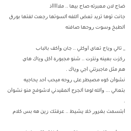
ﺿﺎﺝ ﻻﻥ ﻣﻌﺒﺮﺗﻪ ﺻﺎﺡ ﺑﻴﻬﺎ .. ﻣﻼﺍﺍﺍﺍﺫ
ﺟﺎﻧﺖ ﺗﻮﻫﺎ ﺗﺮﻳﺪ ﺗﻌﺾ ﺍﻟﻠﻔﻪ ﺍﻟﺴﻮﺗﻬﺎ ﺭﺟﻌﺖ ﻟﻔﺘﻬﺎ ﺑﻮﺭﻕ
ﺍﻟﻄﺒﺦ ﻭﺳﻮﺕ ﺭﻭﺣﻬﺎ ﺻﺎﻓﻨﻪ
_ ﺗﺎﻟﻲ ﻭﻳﺎﺝ ﺗﻌﺎﻱ ﺍﻭﻛﻠﻲ .. ﺟﺎﻥ ﻭﺍﻛﻒ ﺑﺎﻟﺒﺎﺏ
ﺭﻛﺰﺕ ﺑﻌﻴﻨﻪ ﻭﻧﺘﺮﺕ .. ﺷﻨﻮ ﻣﺠﺒﻮﺭﺓ ﺍﻛﻞ ﻭﻳﺎﻙ ﻫﺎﻱ
ﻫﻢ ﻣﺜﻞ ﻣﺎﺟﺒﺮﺗﻨﻲ ﺍﺟﻲ ﻭﻳﺎﻙ .
ﻧﺸﻮﺍﻥ ﻛﻮﻩ ﻣﺼﻴﻄﺮ ﻋﻠﻰ ﺭﻭﺣﻪ ﻣﻴﺤﺐ ﺍﺣﺪ ﻳﺤﺎﺟﻴﻪ
ﺑﺘﻌﺎﻟﻲ ... ﻭﺍﻟﻠﻪ ﻟﻮﻣﺎ ﺍﻟﺠﺮﺡ ﺍﻟﻤﻘﻴﺪﻧﻲ ﻻﺷﻮﻓﺞ ﻣﻨﻮ ﻧﺸﻮﺍﻥ
.
ﺍﺑﺘﺴﻤﺖ ﺑﻐﺮﻭﺭ ﺧﻼ ﻳﺸﻴﻂ .. ﻋﺮﻓﺘﻚ ﺯﻳﻦ ﻫﻪ ﺑﺲ ﻛﻼﻡ