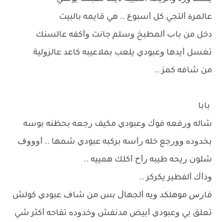
ﻋﺎﻟﻤﺮﺓ ﺍﻟﺘﺠﻲ ﻛﻞ ﺍﺳﺒﻮﻉ .. ﻫﻲ ﻗﺎﻳﻤﻪ ﺑﺎﻟﺒﻴﺖ
ﺩﺧﻞ ﻣﻦ ﺑﺎﺏ ﺍﻟﻤﻄﺒﺦ ﻭﺳﻠﻢ ﺟﺎﻧﺖ ﻭﺍﻛﻔﻪ ﻋﺎﻟﺴﻨﻚ
ﺗﻐﺴﻞ ﺍﻳﺪﻫﺎ ﻭﻋﺒﻮﺩﻱ ﻳﻠﻌﺐ ﺑﻤﻼﻋﻴﺒﻪ ﻛﺎﻋﺪ ﻋﺎﻟﺰﻭﻟﻴﺔ
ﻣﻦ ﺷﺎﻓﻪ ﻛﻤﺰ ..
ﺑﺎﺑﺎ
ﺷﺎﻟﻪ ﻭﺭﻓﻌﻪ ﻓﻮﻙ ﻭﻋﺒﻮﺩﻱ ﻣﻜﻴﻒ ﺭﺟﻌﻪ ﺑﺤﻈﻨﻪ ﺑﻮﺳﻪ
ﺑﺨﺪﻭﺩﻩ ﻭﻭﺭﺟﻊ ﺧﻠﻪ ﺭﺍﺳﻪ ﺑﺮﻛﺒﻪ ﻋﺒﻮﺩﻱ ﺷﻤﻬﺎ .. ﺍﻭﻭﻭﻑ
ﺷﻠﻮﻥ ﺭﻳﺤﻪ ﻃﻴﺒﻪ ﺭﺍﺡ ﺍﻛﻠﻚ ﻫﻤﻴﻴﻪ ..
ﻭﺫﺍﻙ ﺍﻟﻔﻄﻴﺮ ﻳﻜﺮﻛﺮ ..
ﻓﺎﺭﺱ ﻣﻮﻫﻠﻜﺪ ﻭﻳﻪ ﺍﻟﺠﻬﺎﻝ ﺑﺲ ﻣﻦ ﺷﺎﻑ ﻋﺒﻮﺩﻱ ﻛﻮﻟﺶ
ﺗﻌﻠﻖ ﺑﻲ ﻭﻋﺒﻮﺩﻱ ﺍﺑﻴﺾ ﻣﺪﻧﻔﺶ ﻭﺧﺪﻭﺩﻩ ﺗﻔﺎﺣﻪ ﺍﻛﺜﺮ ﺷﻲ