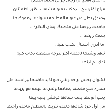
.. ﺍﻫﺪﻱ ﺍﻫﺪﻱ ﺗﺮﺍ ﺭﺟﺎﻝ ﺟﺮﺣﻲ ﺍﺧﻀﺮ ﺍﻃﻤﻨﻲ
ﻣﺮﺍﺡ ﺍﻓﺘﺮﺳﺞ .. ﺩﺣﻜﺖ ﺑﻌﻴﻮﻧﻪ ﺷﺎﻓﺖ ﻧﻈﺮﺓ ﺍﻃﻤﺌﻨﺎﻥ
ﻭﺻﺪﻕ ﻳﻄﻞ ﻣﻦ ﻋﻴﻮﻧﻪ ﺍﻟﻤﻈﻠﻤﻪ ﺑﺴﻮﺍﺩﻫﺎ ﻭﻏﻤﻮﺿﻬﺎ
ﺟﺎﻫﺪﺕ ﺭﻭﺣﻬﺎ ﺣﺘﻰ ﻣﺘﺼﺪﻙ ﺑﻬﺎﻱ ﺍﻟﻨﻈﺮﺓ ..
ﺑﻠﻌﺖ ﺭﻳﻜﻬﺎ ..
ﻣﺎ ﺍﺩﺭﻱ ﺍﺣﺘﻤﺎﻝ ﺗﻜﺬﺏ ﻋﻠﻴﻪ .
ﺗﻨﻬﺪ ﻭﺷﺪﻫﺎ ﻟﺤﻈﻨﻪ ﺍﻛﺜﺮ ﻟﺪﺭﺟﻪ ﺳﻤﻌﺖ ﺩﻛﺎﺕ ﻛﻠﺒﻪ
ﺗﺪﻙ ﻳﻢ ﺍﺫﻧﻬﺎ .
ﻧﺸﻮﺍﻥ ﻳﺤﺲ ﺑﺮﺍﺣﻪ ﻭﺷﻲ ﺣﻠﻮ ﻟﺬﻳﺬ ﺣﺎﺿﻨﻬﺎ ﻭﺭﺍﺳﻬﺎ ﻋﻠﻰ
ﺻﺪﺭﻩ ﺻﺢ ﻣﺘﻌﺒﺘﻪ ﺑﻌﻨﺎﺩﻫﺎ ﻭﺗﻤﺮﺩﻫﺎ ﻣﻴﻬﻢ ﻫﻮ ﻳﺮﻳﺪﻫﺎ
ﻳﺤﺐ ﺍﻧﻮﺛﺘﻬﺎ ﻳﺤﺐ ﺟﻤﺎﻟﻬﺎ ﻛﻮﻟﺸﻲ ﻳﺤﺒﻪ ﺑﻴﻬﺎ
ﻣﻦ ﺍﻭﻝ ﻣﺮﺓ ﺷﺎﻓﻬﺎ ﻛﺎﻋﺪﻩ ﺗﺘﺮﻳﻚ ﺑﺎﻟﻤﻄﺒﺦ ﻣﺎﺧﺬﻩ ﺭﺍﺣﺘﻬﺎ