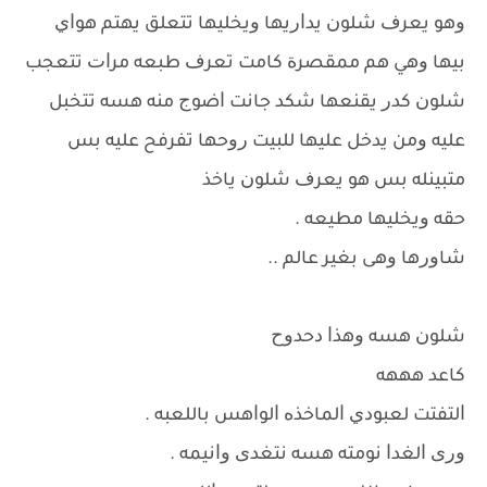
ﻭﻫﻮ ﻳﻌﺮﻑ ﺷﻠﻮﻥ ﻳﺪﺍﺭﻳﻬﺎ ﻭﻳﺨﻠﻴﻬﺎ ﺗﺘﻌﻠﻖ ﻳﻬﺘﻢ ﻫﻮﺍﻱ
ﺑﻴﻬﺎ ﻭﻫﻲ ﻫﻢ ﻣﻤﻘﺼﺮﺓ ﻛﺎﻣﺖ ﺗﻌﺮﻑ ﻃﺒﻌﻪ ﻣﺮﺍﺕ ﺗﺘﻌﺠﺐ
ﺷﻠﻮﻥ ﻛﺪﺭ ﻳﻘﻨﻌﻬﺎ ﺷﻜﺪ ﺟﺎﻧﺖ ﺍﺿﻮﺝ ﻣﻨﻪ ﻫﺴﻪ ﺗﺘﺨﺒﻞ
ﻋﻠﻴﻪ ﻭﻣﻦ ﻳﺪﺧﻞ ﻋﻠﻴﻬﺎ ﻟﻠﺒﻴﺖ ﺭﻭﺣﻬﺎ ﺗﻔﺮﻓﺢ ﻋﻠﻴﻪ ﺑﺲ
ﻣﺘﺒﻴﻨﻠﻪ ﺑﺲ ﻫﻮ ﻳﻌﺮﻑ ﺷﻠﻮﻥ ﻳﺎﺧﺬ
ﺣﻘﻪ ﻭﻳﺨﻠﻴﻬﺎ ﻣﻄﻴﻌﻪ .
ﺷﺎﻭﺭﻫﺎ ﻭﻫﻰ ﺑﻐﻴﺮ ﻋﺎﻟﻢ ..
ﺷﻠﻮﻥ ﻫﺴﻪ ﻭﻫﺬﺍ ﺩﺣﺪﻭﺡ
ﻛﺎﻋﺪ ﻫﻬﻬﻪ
ﺍﻟﺘﻔﺘﺖ ﻟﻌﺒﻮﺩﻱ ﺍﻟﻤﺎﺧﺬﻩ ﺍﻟﻮﺍﻫﺲ ﺑﺎﻟﻠﻌﺒﻪ .
ﻭﺭﻯ ﺍﻟﻐﺪﺍ ﻧﻮﻣﺘﻪ ﻫﺴﻪ ﻧﺘﻐﺪﻯ ﻭﺍﻧﻴﻤﻪ .