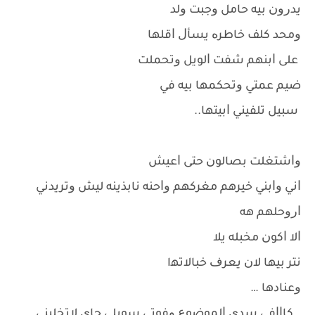
ﻳﺪﺭﻭﻥ ﺑﻴﻪ ﺣﺎﻣﻞ ﻭﺟﺒﺖ ﻭﻟﺪ
ﻭﻣﺤﺪ ﻛﻠﻒ ﺧﺎﻃﺮﻩ ﻳﺴﺄﻝ ﺍﻗﻠﻬﺎ
ﻋﻠﻰ ﺍﺑﻨﻬﻢ ﺷﻔﺖ ﺍﻟﻮﻳﻞ ﻭﺗﺤﻤﻠﺖ
ﺿﻴﻢ ﻋﻤﺘﻲ ﻭﺗﺤﻜﻤﻬﺎ ﺑﻴﻪ ﻓﻲ
ﺳﺒﻴﻞ ﺗﻠﻔﻴﻨﻲ ﺍﺑﻴﺘﻬﺎ..
ﻭﺍﺷﺘﻐﻠﺖ ﺑﺼﺎﻟﻮﻥ ﺣﺘﻰ ﺍﻋﻴﺶ
ﺍﻧﻲ ﻭﺍﺑﻨﻲ ﺧﻴﺮﻫﻢ ﻣﻐﺮﻛﻬﻢ ﻭﺍﺣﻨﻪ ﻧﺎﺑﺬﻳﻨﻪ ﻟﻴﺶ ﻭﺗﺮﻳﺪﻧﻲ
ﺍﺭﻭﺣﻠﻬﻢ ﻫﻪ
ﺍﻻ ﺍﻛﻮﻥ ﻣﺨﺒﻠﻪ ﻳﻼ
ﻧﺘﺮ ﺑﻴﻬﺎ ﻻﻥ ﻳﻌﺮﻑ ﺧﺒﺎﻻﺗﻬا
ﻭﻋﻨﺎﺩﻫﺎ …
_ ﻛﺎﺍﺍﻓﻲ ﺳﺪﻱ ﺍﻟﻤﻮﺿﻮﻉ ﻭﻓﻮﺗﻲ ﺳﻮﻳﻠﻲ ﺟﺎﻱ ﻻﺗﺨﻠﻴﻨﻲ