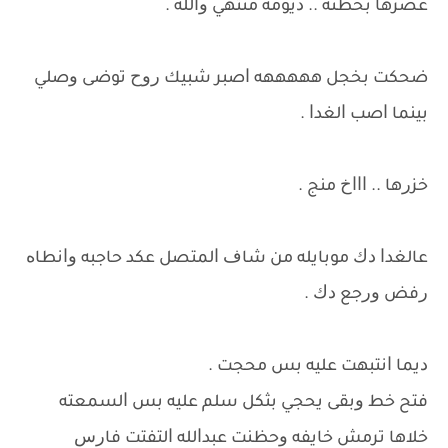
ﻋﺼﺮﻫﺎ ﺑﺤﻈﻨﻪ .. ﺩﻳﻮﻣﻪ ﻣﻨﺘﻬﻲ ﻭﺍﻟﻠﻪ .
ﺿﺤﻜﺖ ﺑﺨﺠﻞ ﻫﻬﻬﻬﻬﻪ ﺍﺻﺒﺮ ﺷﺒﻴﻚ ﺭﻭﺡ ﺗﻮﺿﻰ ﻭﺻﻠﻲ
ﺑﻴﻨﻤﺎ ﺍﺻﺐ ﺍﻟﻐﺪﺍ .
ﺧﺰﺭﻫﺎ .. ﺍﺍﺍﺥ ﻣﻨﺞ .
ﻋﺎﻟﻐﺪﺍ ﺩﻙ ﻣﻮﺑﺎﻳﻠﻪ ﻣﻦ ﺷﺎﻑ ﺍﻟﻤﺘﺼﻞ ﻋﻜﺪ ﺣﺎﺟﺒﻪ ﻭﺍﻧﻄﺎﻩ
ﺭﻓﺾ ﻭﺭﺟﻊ ﺩﻙ .
ﺩﻳﻤﺎ ﺍﻧﺘﺒﻬﺖ ﻋﻠﻴﻪ ﺑﺲ ﻣﺤﺠﺖ .
ﻓﺘﺢ ﺧﻂ ﻭﺑﻘﻰ ﻳﺤﺠﻲ ﺑﺜﻜﻞ ﺳﻠﻢ ﻋﻠﻴﻪ ﺑﺲ ﺍﻟﺴﻤﻌﺘﻪ
ﺧﻼﻫﺎ ﺗﺮﻣﺶ ﺧﺎﻳﻔﻪ ﻭﺣﻈﻨﺖ ﻋﺒﺪﺍﻟﻠﻪ ﺍﻟﺘﻔﺘﺖ ﻓﺎﺭﺱ