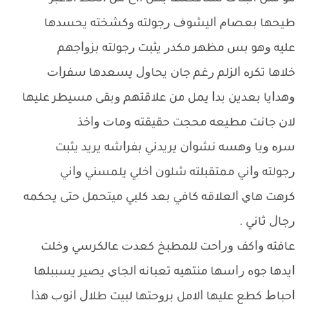
ﻃﻴﺤﻬﺎ ﺑﻌﺼﺎﻡ ﺍﻟﻴﺸﻮﻑ ﺭﺟﻮﻟﺘﻪ ﻭﻛﺸﺨﺘﻪ ﻳﺤﺴﺪﻫﺎ
ﻋﻠﻴﻪ ﻭﻫﻮ ﺑﺲ ﻣﻈﻬﺮ ﻣﻜﺪﺭ ﻳﺜﺒﺖ ﺭﺟﻮﻟﺘﻪ ﺑﺰﻭﺍﺟﻬﻢ
ﺧﻼﻫﺎ ﺗﻜﺮﻩ ﺍﻟﺰﻟﻢ ﺭﻏﻢ ﺟﺎﻥ ﻳﺤﺎﻭﻝ ﻳﺴﻌﺪﻫﺎ ﺳﻔﺮﺍﺕ
ﻭﻫﺪﺍﻳﺎ ﺑﻌﺪﻳﻦ ﺑﺪﺍ ﻳﻤﻞ ﻣﻦ ﻋﻼﻗﺘﻬﻢ ﻭﺑﻘﻰ ﻣﺴﻴﻄﺮ ﻋﻠﻴﻬﺎ
ﻻﻥ ﺟﺎﻧﺖ ﻣﻄﻴﻌﻪ ﻣﺤﺠﺖ ﺣﻘﻴﻘﺘﻪ ﻭﻣﺎﺕ ﻭﺍﺧﺬ
ﺳﺮﻩ ﻭﻳﺎ ﻭﻫﺴﻪ ﻧﺸﻮﺍﻥ ﻳﺮﻳﺪﻧﻲ ﺑﻔﺮﺍﺷﻪ ﻳﺮﻳﺪ ﻳﺜﺒﺖ
ﺭﺟﻮﻟﺘﻪ ﻭﺍﻧﻲ ﻣﻤﺘﻘﺒﻠﺘﻪ ﺷﻠﻮﻥ ﺍﺧﻠﻲ ﻳﻠﻤﺴﻨﻲ ﻭﺍﻧﻲ
ﻛﺮﻫﺖ ﻫﺎﻱ ﺍﻟﻌﻼﻗﻪ ﻛﺎﻓﻲ ﺑﻌﺪ ﻛﻠﺒﻲ ﻣﻴﺘﺤﻤﻞ ﺣﺘﻰ ﻳﺤﻜﻤﻪ
ﺭﺟﺎﻝ ﺛﺎﻧﻲ .
ﻋﺎﻓﺘﻪ ﻭﺍﻛﻒ ﻭﺭﺍﺣﺖ ﻟﻠﻤﻄﺒﺦ ﻛﻌﺪﺕ ﻋﺎﻟﻜﺮﺳﻲ ﻭﺧﻠﺖ
ﺍﻳﺪﻫﺎ ﺟﻮﻩ ﺭﺍﺳﻬﺎ ﻣﻨﺘﻬﻴﻪ ﺗﻌﺒﺎﻧﻪ ﺍﻟﺠﺎﻱ ﻳﺼﻴﺮ ﻳﺴﺒﺒﻠﻬﺎ
ﺍﺣﺒﺎﻁ ﻛﻄﻊ ﻋﻠﻴﻬﺎ ﺍﻻﻣﻞ ﺑﺮﻭﺣﺘﻬﺎ ﻟﺒﻴﺖ ﻃﻼﻝ ﺍﻧﻮﺏ ﻫﺬﺍ