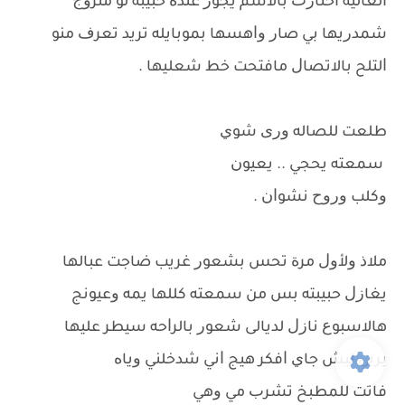
ﺍﻟﻐﺎﻟﻴﺔ ﺍﺣﺘﺎﺭﺕ ﺑﺎﻻﺳﻢ ﻳﺠﻮﺯ ﻋﻨﺪﻩ ﺣﺒﻴﺒﺔ ﻟﻮ ﻣﺘﺰﻭﺝ
ﺷﻤﺪﺭﻳﻬﺎ ﺑﻲ ﺻﺎﺭ ﻭﺍﻫﺴﻬﺎ ﺑﻤﻮﺑﺎﻳﻠﻪ ﺗﺮﻳﺪ ﺗﻌﺮﻑ ﻣﻨﻮ
ﺍﻟﺘﻠﺢ ﺑﺎﻻﺗﺼﺎﻝ ﻣﺎﻓﺘﺤﺖ ﺧﻂ ﺷﻌﻠﻴﻬﺎ .
ﻃﻠﻌﺖ ﻟﻠﺼﺎﻟﻪ ﻭﺭﻯ ﺷﻮﻱ
ﺳﻤﻌﺘﻪ ﻳﺤﺠﻲ .. ﻳﻌﻴﻮﻥ
ﻭﻛﻠﺐ ﻭﺭﻭﺡ ﻧﺸﻮﺍﻥ .
ﻣﻼﺫ ﻭﻷﻭﻝ ﻣﺮﺓ ﺗﺤﺲ ﺑﺸﻌﻮﺭ ﻏﺮﻳﺐ ﺿﺎﺟﺖ ﻋﺒﺎﻟﻬﺎ
ﻳﻐﺎﺯﻝ ﺣﺒﻴﺒﺘﻪ ﺑﺲ ﻣﻦ ﺳﻤﻌﺘﻪ ﻛﻠﻠﻬﺎ ﻳﻤﻪ ﻭﻋﻴﻮﻧﺞ
ﻫﺎﻻﺳﺒﻮﻉ ﻧﺎﺯﻝ ﻟﺪﻳﺎﻟﻰ ﺷﻌﻮﺭ ﺑﺎﻟﺮﺍﺣﻪ ﺳﻴﻄﺮ ﻋﻠﻴﻬﺎ
ﻳﺮﺑﻲ ﻟﻴﺶ ﺟﺎﻱ ﺍﻓﻜﺮ ﻫﻴﺞ ﺍﻧﻲ ﺷﺪﺧﻠﻨﻲ ﻭﻳﺎﻩ
ﻓﺎﺗﺖ ﻟﻠﻤﻄﺒﺦ ﺗﺸﺮﺏ ﻣﻲ ﻭﻫﻲ