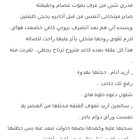
ﻣﺪﺭﻱ ﺷﺒﻲ ﻣﻦ ﻋﺮﻑ ﺑﻤﻮﺕ ﻋﺼﺎﻡ ﻭﺣﻘﻴﻘﺘﻪ
ﺻﺎﻳﺮ ﻣﻴﺘﺤﺎﺟﻰ ﺍﺗﻌﺲ ﻣﻦ ﻗﺒﻞ ﺍﺧﺎﺑﺮﻩ ﻳﺤﺠﻲ ﻛﻠﻤﺘﻴﻦ
ﻭﻳﺴﺪﻩ ﺍﻧﻲ ﻫﻢ ﺑﻌﺪ ﺍﺗﺼﺮﻑ ﺑﺮﻭﺣﻲ ﻛﺎﻓﻲ ﺧﻀﻌﺖ ﻫﻮﺍﻱ .
ﻻﺯﻡ ﺗﻘﻮﻱ ﺭﻭﺣﻬﺎ ﻣﺘﺨﻠﻲ ﻳﺄﺛﺮ ﻋﻠﻴﻬﺎ ﺭﺍﺣﺖ ﻟﻠﺼﺎﻟﻪ
ﻫﺬﺍ ﻛﻞ ﻋﻘﻠﻪ ﺑﻌﺪﻩ ﻛﺎﻋﺪ ﻣﺘﺮﻭﺡ ﺗﺮﺗﺎﺡ ﻳﺤﻈﻲ . ﺗﻘﺮﺑﺖ ﻣﻨﻪ
..
_ ﺍﺭﻳﺪ ﺍﻧﺎﻡ . ﺣﺠﺘﻬﺎ ﺑﻬﺪﻭﺀ
ﺭﻓﻊ ﺗﻚ ﺣﺎﺟﺐ ..
ﺷﻠﻮﻥ ﺩﻋﻮﻩ ﺣﻠﻮﺓ ﻫﺎﻱ .
_ ﺳﺎﻟﻤﻴﻦ ﺍﺭﻳﺪ ﺗﻌﻮﻑ ﺍﻟﻘﻨﻔﻪ ﻣﺤﺘﻠﻬﺎ ﻣﻦ ﺍﻟﻌﺼﺮ ﻳﻼ
ﻧﻌﺴﺖ ﻭﺭﺍﻱ ﺩﻭﺍﻡ ﺑﺎﺟﺮ .
ﺳﺤﺒﻬﺎ ﻋﻠﻴﻪ ﻭﻛﻌﺪﻫﺎ ﺑﺼﻔﻪ ﺣﺎﻭﻟﺖ ﺗﺒﻌﺪ ﻋﻨﻪ ﺑﺲ ﺣﻈﻨﻬﺎ