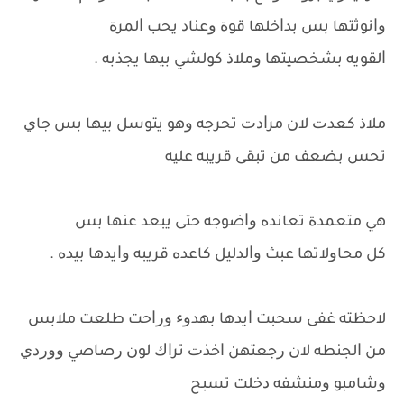
ﻭﺍﻧﻮﺛﺘﻬﺎ ﺑﺲ ﺑﺪﺍﺧﻠﻬﺎ ﻗﻮﺓ ﻭﻋﻨﺎﺩ ﻳﺤﺐ ﺍﻟﻤﺮﺓ
ﺍﻟﻘﻮﻳﻪ ﺑﺸﺨﺼﻴﺘﻬﺎ ﻭﻣﻼﺫ ﻛﻮﻟﺸﻲ ﺑﻴﻬﺎ ﻳﺠﺬﺑﻪ .
ﻣﻼﺫ ﻛﻌﺪﺕ ﻻﻥ ﻣﺮﺍﺩﺕ ﺗﺤﺮﺟﻪ ﻭﻫﻮ ﻳﺘﻮﺳﻞ ﺑﻴﻬﺎ ﺑﺲ ﺟﺎﻱ
ﺗﺤﺲ ﺑﻀﻌﻒ ﻣﻦ ﺗﺒﻘﻰ ﻗﺮﻳﺒﻪ ﻋﻠﻴﻪ
ﻫﻲ ﻣﺘﻌﻤﺪﺓ ﺗﻌﺎﻧﺪﻩ ﻭﺍﺿﻮﺟﻪ ﺣﺘﻰ ﻳﺒﻌﺪ ﻋﻨﻬﺎ ﺑﺲ
ﻛﻞ ﻣﺤﺎﻭﻻﺗﻬﺎ ﻋﺒﺚ ﻭﺍﻟﺪﻟﻴﻞ ﻛﺎﻋﺪﻩ ﻗﺮﻳﺒﻪ ﻭﺍﻳﺪﻫﺎ ﺑﻴﺪﻩ .
ﻻﺣﻈﺘﻪ ﻏﻔﻰ ﺳﺤﺒﺖ ﺍﻳﺪﻫﺎ ﺑﻬﺪﻭﺀ ﻭﺭﺍﺣﺖ ﻃﻠﻌﺖ ﻣﻼﺑﺲ
ﻣﻦ ﺍﻟﺠﻨﻄﻪ ﻻﻥ ﺭﺟﻌﺘﻬﻦ ﺍﺧﺬﺕ ﺗﺮﺍﻙ ﻟﻮﻥ ﺭﺻﺎﺻﻲ ﻭﻭﺭﺩﻱ
ﻭﺷﺎﻣﺒﻮ ﻭﻣﻨﺸﻔﻪ ﺩﺧﻠﺖ ﺗﺴﺒﺢ