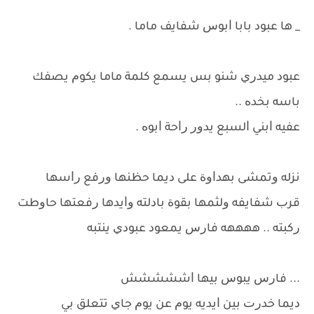
_ ﻫﺎ ﻋﺒﻮﺩ ﺑﺎﺑﺎ ﺍﺑﻮﺱ ﺷﻔﺎﻳﻒ ﻣﺎﻣﺎ .
ﻋﺒﻮﺩ ﻣﻴﺪﺭﻱ ﺷﻨﻮ ﺑﺲ ﻳﺴﻤﻊ ﻛﻠﻤﺔ ﻣﺎﻣﺎ ﻳﻜﻮﻡ ﻳﺼﻔﻚ
ﺑﺎﺳﻪ ﺑﺨﺪﻩ ..
ﻋﻔﻴﻪ ﺍﺑﻨﻲ ﺍﻟﺴﺒﻊ ﻳﺪﻭﺭ ﺭﺍﺣﺔ ﺍﺑﻮﻩ .
ﻧﺰﻟﻪ ﻭﺗﻤﺸﻰ ﺑﻬﺪﺍﻭﺓ ﻋﻠﻰ ﺩﻳﻤﺎ ﺣﻈﻨﻬﺎ ﻭﺭﻓﻊ ﺭﺍﺳﻬﺎ
ﻗﺮﺏ ﺷﻔﺎﻳﻔﻪ ﻭﻟﺜﻤﻬﺎ ﺑﻘﻮﺓ ﺑﺎﺩﻟﺘﻪ ﻭﺍﻳﺪﻫﺎ ﺭﻓﻌﺘﻬﺎ ﺣﺎﻭﻃﺖ
ﺭﻛﺒﺘﻪ .. ﻫﻬﻬﻬﻪ ﻓﺎﺭﺱ ﻳﻤﻌﻮﺩ ﻋﺒﻮﺩﻱ ﻳﻨﺘﺒﻪ
... ﻓﺎﺭﺱ ﻳﺒﻮﺱ ﺑﻴﻬﺎ ﺍﺷﺸﺸﺸﺶ
ﺩﻳﻤﺎ ﺧﺪﺭﺕ ﺑﻴﻦ ﺍﻳﺪﻳﻪ ﻳﻮﻡ ﻋﻦ ﻳﻮﻡ ﺟﺎﻱ ﺗﺘﻌﻠﻖ ﺑﻲ