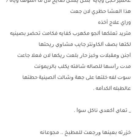
عالميز حجى وياية بثكل يمكن ضايج لأن ما اسولف وياه /
هذا العشا حظري لان جعت
وراي علاج أخذه
ﻣﺘﺮﻳﺪ ﺗﻌﻠﻜﻬﺎ ﺍﻟﺠﻮ ﻣﻜﻬﺮﺏ ﻛﻔﺎﻳﻪ ﻓﻜﺎﻣﺖ ﺗﺤﻀﺮ ﺑﺼﻴﻨﻴﻪ
ﻟﻜﺘﻬﺎ ﺑﺼﻒ ﺍﻟﻜﺎﻭﻧﺘﺮ ﺟﺎﻳﺐ ﻣﺸﺎﻭﻱ ﺭﻳﺤﺘﻬﺎ
ﺍﺟﻨﻦ ﻭﻣﻘﺒﻼﺕ ﻭﺧﺒﺰ ﺣﺎﺭ ﺑﻠﻌﺖ ﺭﻳﻜﻬﺎ ﻻﻥ ﻓﻌﻼ ﺟﺎﻋﺖ
ﻣﺪﺕ ﺭﺍﺳﻬﺎ ﻟﻠﺼﺎﻟﻪ ﺷﺎﻓﺘﻪ ﻳﻜﻠﺐ ﺑﺎﻟﺮﻳﻤﻮﻧﺖ
ﺳﻮﺕ ﻟﻔﻪ ﺧﻠﺘﻬﺎ ﻋﻠﻰ جهة ﻭﺷﺎﻟﺖ ﺍﻟﺼﻴﻨﻴﺔ ﺣﻄﺘﻬﺎ
ﻋﺎﻟﻄﺒﻠﻪ ﺍﻟﻜﺪﺍﻣﻪ .
_ ﺗﻌﺎﻱ ﺍﻛﻌﺪﻱ ﻧﺎﻛﻞ ﺳﻮﺍ .
ﺧﺰﺭﺗﻪ ﺑﻌﻴﻨﻬﺎ ﻭﺭﺟﻌﺖ ﻟﻠﻤﻄﺒﺦ .. ﻣﺠﻮﻋﺎﻧﻪ