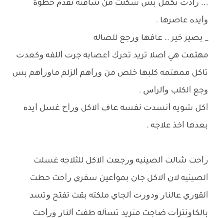
... ﺭﺍﺩﺕ ﺗﻜﻤﻞ ﺑﺲ ﺳﻜﺘﺖ ﻣﻦ ﺷﺎﻓﺘﻪ ﺗﻘﺪﻡ ﺧﻄﻮﺓ
ﻭﺍﻳﺪﻩ ﻋﺎﺻﺮﻫﺎ .
_ ﻳﺼﻴﺮ ﺧﻴﺮ .. ﻋﺎﻓﻬﺎ ﻭﺭﺟﻊ ﻟﻠﺼﺎﻟﻪ
ﻣﻬﺘﻤﺖ ﻫﻲ ﺍﺻﻼ ﺗﺮﻳﺪ ﺗﺤﺮﻙ ﺍﻋﺼﺎﺑﻪ ﺟﺮﺕ ﺍﻟﻠﻔﻪ ﻭﻛﻌﺪﺕ
ﺗﺎﻛﻞ ﻣﻤﻬﺘﻤﻪ ﻛﻠﺒﻬﺎ ﺧﻠﺺ ﻣﻦ ﻭﺭﺍﻫﻢ ﺍﻟﺰﻟﻢ ﻣﺎﻭﺭﺍﻫﻢ ﺑﺲ
ﻭﺟﻊ ﺍﻟﻜﻠﺐ ﻭﺍﻟﺮﺍﺱ .
ﺍﻛﻞ ﺷﻮﻳﻪ ﺍﻧﺴﺪﺕ ﻧﻔﺴﻪ ﻋﺎﻑ ﺍﻻﻛﻞ ﻭﺭﺍﺡ ﻏﺴﻞ ﺍﻳﺪﻩ
ﺑﻌﺪﻫﺎ ﺍﺧﺬ ﻋﻼﺟﻪ .
ﺭﺍﺣﺖ ﺷﺎﻟﺖ ﺍﻟﺼﻴﻨﻴﻪ ﻭﺭﺟﻌﺖ ﺍﻻﻛﻞ ﻟﻠﺜﻼﺟﻪ ﻏﺴﻠﺖ
ﺍﻟﺼﻴﻨﻴﻪ ﻻﻥ ﺍﻻﻛﻞ ﺟﺎﻥ ﺑﻤﻮﺍﻋﻴﻦ ﺳﻔﺮﻱ ﺭﺍﺣﺖ ﺣﻄﺖ
ﺍﻟﻘﻮﺭﻱ ﻋﺎﻟﻨﺎﺭ ﻭﺩﻭﺭﺕ ﺍﻟﺠﺎﻱ ﻣﻠﻜﺘﻪ ﺑﻘﺖ ﺗﻔﺘﺢ ﻭﺗﺴﺪ
ﺑﺎﻟﻜﺎﻭﻧﺘﺮﺍﺕ ﺿﺎﺟﺖ ﻣﺘﺮﻳﺪ ﺗﺴﺄﻟﻪ ﻃﻔﺖ ﺍﻟﻨﺎﺭ ﻭﺭﺍﺣﺖ