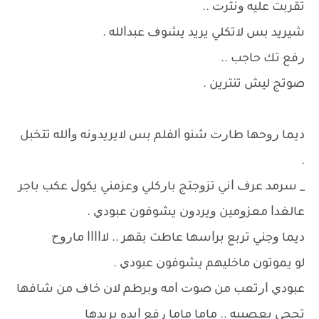
ﺗﻘﺮﺑﺖ ﻋﻠﻴﻪ ﻭﻧﺘﺮﺕ ..
ﺷﻴﺮﻳﺪ ﺑﺲ ﻻﺗﻜﻠﻲ ﻳﺮﻳﺪ ﻳﺸﻮﻑ ﻋﺒﺪﺍﻟﻠﻪ .
ﺭﻓﻊ ﺗﻚ ﺣﺎﺟﺐ ..
ﺻﻮﺗﺞ ﻟﻴﺶ ﺗﻨﺘﺮﻳﻦ .
ﺩﻳﻤﺎ ﺭﻭﺣﻬﺎ ﻃﺎﺭﺕ ﺷﻨﻮ ﺍﻟﻔﻠﻢ ﺑﺲ ﻻﻳﺮﻳﺪﻭﻧﻪ ﻭﺍﻟﻠﻪ ﺗﺘﺨﺒﻞ
.
_ ﺳﺮﻣﺪ ﻋﺮﻑ ﺍﻧﻲ ﺗﺰﻭﺟﺘﺞ ﺑﺎﺭﻛﻠﻲ ﻭﻋﺰﻣﻨﻲ ﻳﻜﻮﻝ ﻋﻜﺐ ﺑﺎﺟﺮ
ﻋﺎﻟﻐﺪﺍ ﻣﻌﺰﻭﻣﻴﻦ ﻭﻳﺮﺩﻭﻥ ﻳﺸﻮﻓﻮﻥ ﻋﺒﻮﺩﻱ .
ﺩﻳﻤﺎ ﻭﺟﻨﻲ ﺗﺮﺑﻊ ﺑﺮﺍﺳﻬﺎ ﻋﺎﻃﺖ ﺑﻘﻬﺮ .. ﻻﺍﺍﺍﺍ ﻣﺎﺭﻭﺡ
ﻟﻮ ﻳﻤﻮﺗﻮﻥ ﻣﺎﺧﻠﻴﻬﻢ ﻳﺸﻮﻓﻮﻥ ﻋﺒﻮﺩﻱ .
ﻋﺒﻮﺩﻱ ﺍﺭﺗﻌﺐ ﻣﻦ ﺻﻮﺕ ﺍﻣﻪ ﻭﺑﺮﻃﻢ ﻻﻥ ﺧﺎﻑ ﻣﻦ ﺷﺎﻓﻬﺎ
ﺗﺤﺠﻲ ﺑﻌﺼﺒﻴﻪ .. ﻣﺎﻣﺎ ﻣﺎﻣﺎ ﺭﻓﻊ ﺍﻳﺪﻩ ﻳﺮﻳﺪﻫﺎ