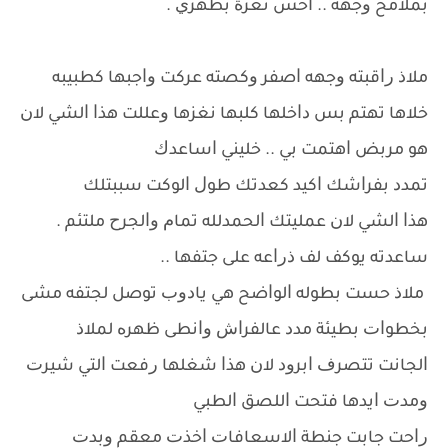
ﺑﻤﻼﻣﺢ ﻭﺟﻬﻪ .. ﺍﺣﺲ ﻧﻐﺰﺓ ﺑﻈﻬﺮﻱ .
ﻣﻼﺫ ﺭﺍﻗﺒﺘﻪ ﻭﺟﻬﻪ ﺍﺻﻔﺮ ﻭﻛﺼﺘﻪ ﻋﺮﻛﺖ ﻭﺍﺟﺒﻬﺎ ﻛﻄﺒﻴﺒﻪ
ﺧﻼﻫﺎ ﺗﻬﺘﻢ ﺑﺲ ﺩﺍﺧﻠﻬﺎ ﻛﻠﺒﻬﺎ ﻧﻐﺰﻫﺎ ﻭﻋﻠﻠﺖ ﻫﺬﺍ ﺍﻟﺸﻲ ﻻﻥ
ﻫﻮ ﻣﺮﺑﺾ ﺍﻫﺘﻤﺖ ﺑﻲ .. ﺧﻠﻴﻨﻲ ﺍﺳﺎﻋﺪﻙ
ﺗﻤﺪﺩ ﺑﻔﺮﺍﺷﻚ ﺍﻛﻴﺪ ﻛﻌﺪﺗﻚ ﻃﻮﻝ ﺍﻟﻮﻛﺖ ﺳﺒﺒﺘﻠﻚ
ﻫﺬﺍ ﺍﻟﺸﻲ ﻻﻥ ﻋﻤﻠﻴﺘﻚ ﺍﻟﺤﻤﺪﻟﻠﻪ ﺗﻤﺎﻡ ﻭﺍﻟﺠﺮﺡ ﻣﻠﺘﺌﻢ .
ﺳﺎﻋﺪﺗﻪ ﻳﻮﻛﻒ ﻟﻒ ﺫﺭﺍﻋﻪ ﻋﻠﻰ ﺟﺘﻔﻬﺎ ..
ﻣﻼﺫ ﺣﺴﺖ ﺑﻄﻮﻟﻪ ﺍﻟﻮﺍﺿﺢ ﻫﻲ ﻳﺎﺩﻭﺏ ﺗﻮﺻﻞ ﻟﺠﺘﻔﻪ ﻣﺸﻰ
ﺑﺨﻄﻮﺍﺕ ﺑﻄﻴﺌﺔ ﻣﺪﺩ ﻋﺎﻟﻔﺮﺍﺵ ﻭﺍﻧﻄﻰ ﻇﻬﺮﻩ ﻟﻤﻼﺫ
ﺍﻟﺠﺎﻧﺖ ﺗﺘﺼﺮﻑ ﺍﺑﺮﻭﺩ ﻻﻥ ﻫﺬﺍ ﺷﻐﻠﻬﺎ ﺭﻓﻌﺖ ﺍﻟﺘﻲ ﺷﻴﺮﺕ
ﻭﻣﺪﺕ ﺍﻳﺪﻫﺎ ﻓﺘﺤﺖ ﺍﻟﻠﺼﻖ ﺍﻟﻄﺒﻲ
ﺭﺍﺣﺖ ﺟﺎﺑﺖ ﺟﻨﻄﺔ ﺍﻻﺳﻌﺎﻓﺎﺕ ﺍﺧﺬﺕ ﻣﻌﻘﻢ ﻭﺑﺪﺕ