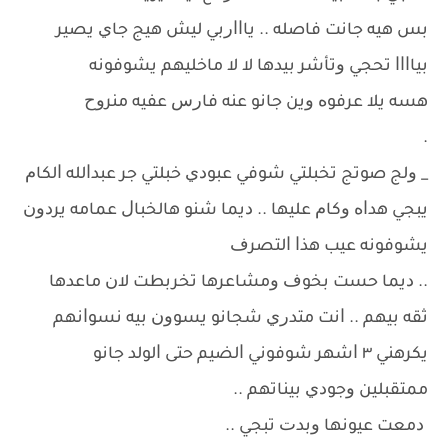
ﺑﺲ ﻫﻴﻪ ﺟﺎﻧﺖ ﻓﺎﺻﻠﻪ .. ﻳﺎﺍﺍﺭﺑﻲ ﻟﻴﺶ ﻫﻴﺞ ﺟﺎﻱ ﻳﺼﻴﺮ
ﺑﻴﺎﺍﺍﺍ ﺗﺤﺠﻲ ﻭﺗﺄﺷﺮ ﺑﻴﺪﻫﺎ ﻻ ﻻ ﻣﺎﺧﻠﻴﻬﻢ ﻳﺸﻮﻓﻮﻧﻪ
ﻫﺴﻪ ﻳﻼ ﻋﺮﻓﻮﻩ ﻭﻳﻦ ﺟﺎﻧﻮ ﻋﻨﻪ ﻓﺎﺭﺱ ﻋﻔﻴﻪ ﻣﻨﺮﻭﺡ
.
_ ﻭﻟﺞ ﺻﻮﺗﺞ ﺗﺨﺒﻠﺘﻲ ﺷﻮﻓﻲ ﻋﺒﻮﺩﻱ ﺧﺒﻠﺘﻲ ﺟﺮ ﻋﺒﺪﺍﻟﻠﻪ ﺍﻟﻜﺎﻡ
ﻳﺒﺠﻲ ﻫﺪﺍﻩ ﻭﻛﺎﻡ ﻋﻠﻴﻬﺎ .. ﺩﻳﻤﺎ ﺷﻨﻮ ﻫﺎﻟﺨﺒﺎﻝ ﻋﻤﺎﻣﻪ ﻳﺮﺩﻭﻥ
ﻳﺸﻮﻓﻮﻧﻪ ﻋﻴﺐ ﻫﺬﺍ ﺍﻟﺘﺼﺮﻑ
.. ﺩﻳﻤﺎ ﺣﺴﺖ ﺑﺨﻮﻑ ﻭﻣﺸﺎﻋﺮﻫﺎ ﺗﺨﺮﺑﻄﺖ ﻻﻥ ﻣﺎﻋﺪﻫﺎ
ﺛﻘﻪ ﺑﻴﻬﻢ .. ﺍﻧﺖ ﻣﺘﺪﺭﻱ ﺷﺠﺎﻧﻮ ﻳﺴﻮﻭﻥ ﺑﻴﻪ ﻧﺴﻮﺍﻧﻬﻢ
ﻳﻜﺮﻫﻨﻲ ٣ ﺍﺷﻬﺮ ﺷﻮﻓﻮﻧﻲ ﺍﻟﻀﻴﻢ ﺣﺘﻰ ﺍﻟﻮﻟﺪ ﺟﺎﻧﻮ
ﻣﻤﺘﻘﺒﻠﻴﻦ ﻭﺟﻮﺩﻱ ﺑﻴﻨﺎﺗﻬﻢ ..
ﺩﻣﻌﺖ ﻋﻴﻮﻧﻬﺎ ﻭﺑﺪﺕ ﺗﺒﺠﻲ ..