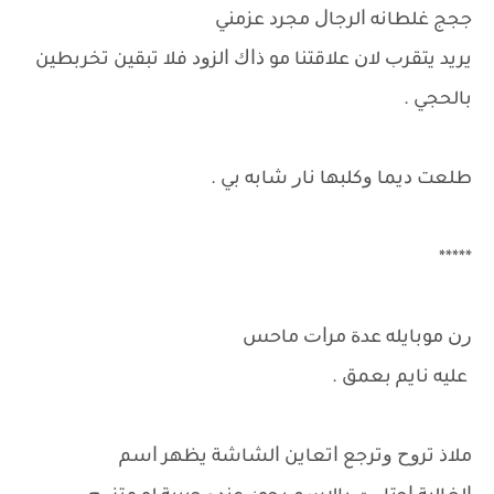
ﺟﺠﺞ ﻏﻠﻄﺎﻧﻪ ﺍﻟﺮﺟﺎﻝ ﻣﺠﺮﺩ ﻋﺰﻣﻨﻲ
ﻳﺮﻳﺪ ﻳﺘﻘﺮﺏ ﻻﻥ ﻋﻼﻗﺘﻨﺎ ﻣﻮ ﺫﺍﻙ ﺍﻟﺰﻭﺩ ﻓﻼ ﺗﺒﻘﻴﻦ ﺗﺨﺮﺑﻄﻴﻦ
ﺑﺎﻟﺤﺠﻲ .
ﻃﻠﻌﺖ ﺩﻳﻤﺎ ﻭﻛﻠﺒﻬﺎ ﻧﺎﺭ ﺷﺎﺑﻪ ﺑﻲ .
*****
ﺭﻥ ﻣﻮﺑﺎﻳﻠﻪ ﻋﺪﺓ ﻣﺮﺍﺕ ﻣﺎﺣﺲ
ﻋﻠﻴﻪ ﻧﺎﻳﻢ ﺑﻌﻤﻖ .
ﻣﻼﺫ ﺗﺮﻭﺡ ﻭﺗﺮﺟﻊ ﺍﺗﻌﺎﻳﻦ ﺍﻟﺸﺎﺷﺔ ﻳﻈﻬﺮ ﺍﺳﻢ