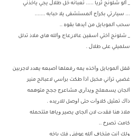
_ ﺍﻟﻮ ﺷﻠﻮﻧﺞ ﺛﺮﻳﺎ ..... ﺗﻌﺒﺎﻧﻪ ﺧﻞ ﻃﻼﻝ ﻳﺠﻲ ﻳﺎﺧﺬﻧﻲ
... ﺳﻴﺎﺭﺗﻲ ﺑﻜﺮﺍﺝ ﺍﻟﻤﺴﺘﺸﻔﻰ ﻳﻼ ﺣﺒﺎﺑﻪ .......
ﺳﺤﺐ ﺍﻟﻤﻮﺑﺎﻳﻞ ﻣﻦ ﺍﻳﺪﻫﺎ ﺑﻘﻮﺓ ..
_ ﺷﻠﻮﻧﺞ ﺍﺧﺘﻲ ﺍﺳﻔﻴﻦ ﻋﺎﻻﺯﻋﺎﺝ ﻭﺍﻟﻠﻪ ﻫﺎﻱ ﻣﻼﺫ ﺗﺪﻟﻞ
ﺳﻠﻤﻴﻠﻲ ﻋﻠﻰ ﻃﻼﻝ .
ﻗﻔﻞ ﺍﻟﻤﻮﺑﺎﻳﻞ ﻭﺍﺧﺬﻩ ﻳﻤﻪ ﺭﻓﻌﻠﻬﺎ ﺍﺻﺒﻌﻪ ﻳﻬﺪﺩ ﻻﺟﺮﺑﻴﻦ
ﻏﻀﺒﻲ ﺗﺮﺍﻧﻲ ﻣﺨﺒﻞ ﺍﺫﺍ ﻃﻜﺖ ﺑﺮﺍﺳﻲ ﻻﻋﺒﺎﻟﺞ ﻣﻨﻴﺮ
ﺍﻟﺠﺎﻥ ﻳﺴﻤﻌﻠﺞ ﻭﻳﺪﺍﺭﻱ ﻣﺸﺎﻋﺮﺝ ﺟﺠﺞ ﻣﺘﻮﻫﻤﻪ
ﺫﺍﻙ ﺗﻤﺜﻴﻞ ﻛﻼﻭﺍﺕ ﺣﺘﻰ ﺍﻭﺻﻞ ﻟﻼﺭﻳﺪﻩ .
ﻣﻼﺫ ﻫﻨﺎ ﻓﻘﺪﺕ ﻻﻥ ﺍﻟﺠﺎﻱ ﻳﺼﻴﺮ ﻭﻳﺎﻫﺎ ﻣﺘﺘﺤﻤﻠﻪ
ﻛﺎﻣﺖ ﺗﺼﺮﺥ ..
ﻭﻟﻚ ﺍﻧﺖ ﻣﺘﺨﺎﻑ ﺍﻟﻠﻪ ﻋﻮﻓﻨﻲ ﻓﻚ ﻳﺎﺧﻪ