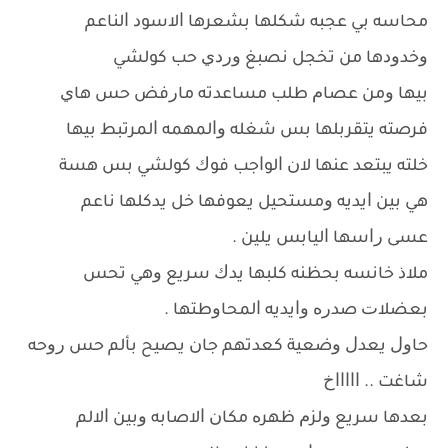
ﻣﺤﺎﺳﻪ ﺑﻲ ﻋﺠﺒﻪ ﺷﻜﻠﻬﺎ ﺑﺸﻌﺮﻫﺎ ﺍﻻﺳﻮﺩ ﺍﻟﻨﺎﻋﻢ
ﻭﺧﺪﻭﺩﻫﺎ ﻣﻦ ﺗﺨﺠﻞ ﻧﺼﺒﻎ ﻭﺭﺩﻱ ﺣﺐ ﻛﻮﻟﺸﻲ
ﺑﻴﻬﺎ ﻭﻣﻦ ﻋﺼﺎﻡ ﻃﻠﺐ ﻣﺴﺎﻋﺪﺗﻪ ﻣﺎﺭﻓﺾ ﺣﺲ ﻫﺎﻱ
ﻓﺮﺻﺘﻪ ﻳﺘﻘﺮﺑﻠﻬﺎ ﺑﺲ ﺷﻐﻠﻪ ﻭﺍﻟﻤﻬﻤﻪ ﺍﻟﻤﺮﺗﺒﻂ ﺑﻴﻬﺎ
ﺧﻠﺘﻪ ﻳﺒﺘﻌﺪ ﻋﻨﻬﺎ ﻻﻥ ﺍﻟﻮﺍﺟﺐ ﻓﻮﻙ ﻛﻮﻟﺸﻲ ﺑﺲ ﻫﺴﺔ
ﻫﻲ ﺑﻴﻦ ﺍﻳﺪﻳﻪ ﻭﻣﺴﺘﺤﻴﻞ ﻳﻌﻮﻓﻬﺎ ﺧﻞ ﻳﺪﻛﻠﻬﺎ ﻧﺎﻋﻢ
ﻋﺴﻰ ﺭﺍﺳﻬﺎ ﺍﻟﻴﺎﺑﺲ ﻳﻠﻴﻦ .
ﻣﻼﺫ ﺧﺎﻧﺴﻪ ﺑﺤﻈﻨﻪ ﻛﻠﺒﻬﺎ ﻳﺪﻙ ﺳﺮﻳﻊ ﻭﻫﻲ ﺗﺤﺲ
ﺑﻌﻀﻼﺕ ﺻﺪﺭﻩ ﻭﺍﻳﺪﻳﻪ ﺍﻟﻤﺤﺎﻭﻃﺘﻬﺎ .
ﺣﺎﻭﻝ ﻳﻌﺪﻝ ﻭﺿﻌﻴﺔ ﻛﻌﺪﺗﻬﻢ ﺟﺎﻥ ﻳﺼﻴﺢ ﺑﺄﻟﻢ ﺣﺲ ﺭﻭﺣﻪ
ﺷﺎﻏﺖ .. ﺍﺍﺍﺍﺍﺥ
ﺑﻌﺪﻫﺎ ﺳﺮﻳﻊ ﻭﻟﺰﻡ ﻇﻬﺮﻩ ﻣﻜﺎﻥ ﺍﻻﺻﺎﺑﻪ ﻭﺑﻴﻦ ﺍﻻﻟﻢ