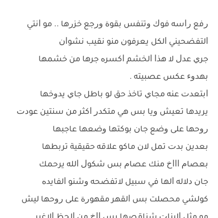
ﺭﻓﻊ ﺭﺍﺳﻪ ﻓﻮﻙ ﻭﺗﻨﻔﺲ ﺑﻘﻮﺓ ﻭﺭﺟﻊ ﺧﺰﺭﻫﺎ .. ﻣﻮ ﺍﻧﺘﻲ
ﺍﻟﺘﻔﻀﺤﻴﻨﻲ ﺍﻟﻜﻞ ﻳﻌﺮﻓﻮﻥ ﻣﻨﻮ ﻧﻘﻴﺐ ﻧﺸﻮﺍﻥ
ﺟﺮﻱ ﻋﺪﻝ ﻻ ﻫﺬﺍ ﺍﻟﺨﺸﻢ ﺍﻛﺴﺮﻩ ﺟﺮﻫﺎ ﻣﻦ ﺧﺸﻤﻬﺎ
ﺑﻬﺪﻭﺀ ﻋﻜﺲ ﻋﺼﺒﻴﺘﻪ .
ﺍﺑﺘﻌﺪﺕ ﻋﻨﻪ ﻣﺠﺎﻱ ﺗﺎﺧﺬ ﺣﻖ ﻟﻮ ﺑﺎﻃﻞ ﺟﺎﻱ ﻳﺪﻭﺧﻬﺎ
ﻳﺮﻳﺪﻫﺎ ﺗﻌﻴﺶ ﻭﻳﺎ ﺑﺲ ﻫﻲ ﻣﺘﻜﺪﺭ ﺍﻛﺜﺮ ﻣﻦ ﺳﻨﺘﻴﻦ ﻋﻮﺩﺕ
ﺭﻭﺣﻬﺎ ﻋﻠﻰ ﻭﺿﻊ ﺟﺎﻥ ﺑﻮﻛﺘﻬﺎ ﻭﺿﻌﻬﺎ ﻋﺎﺟﺒﻬﺎ
ﺑﻌﺪﻳﻦ ﺑﺪﺕ ﺗﻤﻞ ﻻﻥ ﻣﺎﻛﻮ ﻋﻼﻗﻪ ﺣﻘﻴﻘﻴﺔ ﺗﺮﺑﻄﻬﺎ
ﺑﻌﺼﺎﻡ ﺍﺍﺍﺥ ﻣﻨﻚ ﻋﺼﺎﻡ ﺑﺲ ﺷﻜﻮﻝ ﺍﻟﻠﻪ ﻳﺮﺣﻤﻚ
ﺟﺎﻥ ﺩﻻﻟﻪ ﺍﻟﻬﺎ ﻓﻲ ﺳﺒﻴﻞ ﻻﺗﻔﻀﺤﻪ ﻭﺷﻨﻮ ﺍﻟﻔﺎﻳﺪﻩ
ﻛﻮﻟﺸﻲ ﻣﺤﺼﻠﺖ ﺑﺲ ﺍﻟﻘﻬﺮ ﻣﻘﻬﻮﺭﺓ ﻋﻠﻰ ﺭﻭﺣﻬﺎ ﻟﻴﺶ
ﻣﻮ ﻣﺜﻞ ﺍﻟﺒﻨﺎﺕ ﺷﻨﺎﻗﺼﻬﺎ ﺑﺲ ﺍﺍﺥ ﻣﻦ ﺍﻟﺤﻆ ﺍﻻﻏﺒﺮ