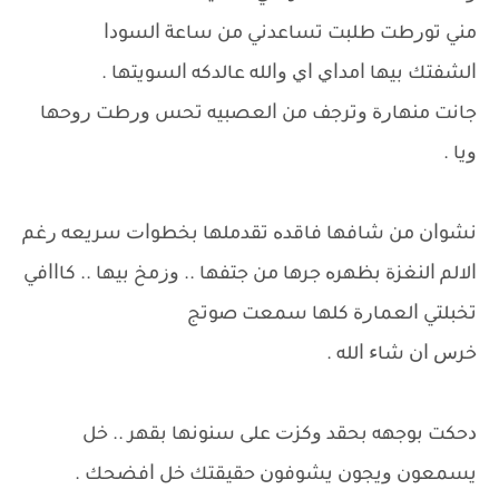
ﻣﻨﻲ ﺗﻮﺭﻃﺖ ﻃﻠﺒﺖ ﺗﺴﺎﻋﺪﻧﻲ ﻣﻦ ﺳﺎﻋﺔ ﺍﻟﺴﻮﺩﺍ
ﺍﻟﺸﻔﺘﻚ ﺑﻴﻬﺎ ﺍﻣﺪﺍﻱ ﺍﻱ ﻭﺍﻟﻠﻪ ﻋﺎﻟﺪﻛﻪ ﺍﻟﺴﻮﻳﺘﻬﺎ .
ﺟﺎﻧﺖ ﻣﻨﻬﺎﺭﺓ ﻭﺗﺮﺟﻒ ﻣﻦ ﺍﻟﻌﺼﺒﻴﻪ ﺗﺤﺲ ﻭﺭﻃﺖ ﺭﻭﺣﻬﺎ
ﻭﻳﺎ .
ﻧﺸﻮﺍﻥ ﻣﻦ ﺷﺎﻓﻬﺎ ﻓﺎﻗﺪﻩ ﺗﻘﺪﻣﻠﻬﺎ ﺑﺨﻄﻮﺍﺕ ﺳﺮﻳﻌﻪ ﺭﻏﻢ
ﺍﻻﻟﻢ ﺍﻟﻨﻐﺰﺓ ﺑﻈﻬﺮﻩ ﺟﺮﻫﺎ ﻣﻦ ﺟﺘﻔﻬﺎ .. ﻭﺯﻣﺦ ﺑﻴﻬﺎ .. ﻛﺎﺍﺍﻓﻲ
ﺗﺨﺒﻠﺘﻲ ﺍﻟﻌﻤﺎﺭﺓ ﻛﻠﻬﺎ ﺳﻤﻌﺖ ﺻﻮﺗﺞ
ﺧﺮﺱ ﺍﻥ ﺷﺎﺀ ﺍﻟﻠﻪ .
ﺩﺣﻜﺖ ﺑﻮﺟﻬﻪ ﺑﺤﻘﺪ ﻭﻛﺰﺕ ﻋﻠﻰ ﺳﻨﻮﻧﻬﺎ ﺑﻘﻬﺮ .. ﺧﻞ
ﻳﺴﻤﻌﻮﻥ ﻭﻳﺠﻮﻥ ﻳﺸﻮﻓﻮﻥ ﺣﻘﻴﻘﺘﻚ ﺧﻞ ﺍﻓﻀﺤﻚ .