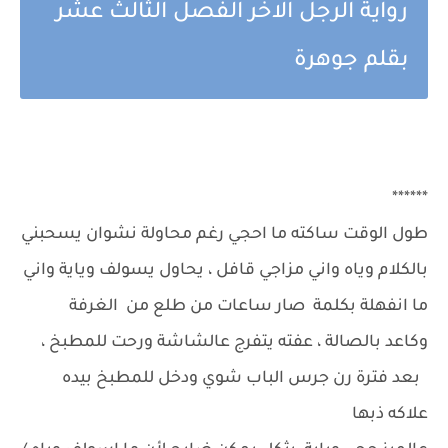
رواية الرجل الاخر الفصل الثالث عشر
بقلم جوهرة
******
طول الوقت ساكته ما احجي رغم محاولة نشوان يسحبني
بالكلام وياه واني مزاجي قافل ، يحاول يسولف وياية واني
ما انفهلة بكلمة صار ساعات من طلع من الغرفة
وكاعد بالصالة ، عفته يتفرج عالشاشة ورحت للمطبخ ،
بعد فترة رن جرس الباب شوي ودخل للمطبخ بيده
علاكه ذبها