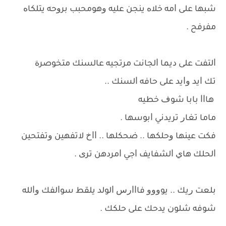
ﺷﺒﻬﺎ ﻋﻠﻰ ﺍﻣﻪ ﺧﻼﻩ ﻳﻨﺠﻦ ﻋﻠﻴﻪ ﻭﻫﻮﻣﺤﺒﺐ ﺑﺮﻭﺣﻪ ﻳﺘﻠﻜﺎﻩ
ﻣﻔﺮﻓﺢ .
ﺍﻟﺘﻔﺖ ﻋﻠﻰ ﺩﻳﻤﺎ ﺍﻟﺠﺎﻧﺖ ﻣﺮﺗﺠﻴﻪ ﻋﺎﻟﺴﻨﻚ ﻣﺘﺨﻮﺻﺮﺓ
ﺗﻚ ﺍﻳﺪ ﻭﺍﻳﺪ ﻋﻠﻰ ﺣﺎﻓﻪ ﺍﻟﺴﻨﻚ ..
ﻫﺎﺍﺍ ﺑﺎﺑﺎ ﺷﻮﻑ ﺧﻄﻴﻪ
ﻣﺎﻣﺎ ﺗﻐﺎﺭ ﺗﺮﻳﺪﻧﻲ ﺍﺑﻮﺳﻬﺎ .
ﻓﻜﺖ ﻋﻴﻨﻬﺎ ﻭﺣﻠﻜﻬﺎ .. ﺿﺤﻜﻠﻬﺎ .. ﺍﺍﺥ ﻻﺗﻔﻬﻴﻦ ﻭﺗﻔﺘﺤﻴﻦ
ﺍﻟﺤﻠﻚ ﻫﺎﻱ ﺍﻟﺸﻔﺎﻳﻒ ﺍﺟﻲ ﺍﻣﺮﺩﻫﻦ ﺗﺮﻯ .
ﺑﻠﻌﺖ ﺭﻳﻚ .. ﻳﻮﻭﻭﻭ ﻓﺎﺍﺍﺭﺱ ﺍﻟﻮﻟﺪ ﻳﻠﻘﻂ ﺳﻮﺍﻟﻔﻚ ﻭﺍﻟﻠﻪ
ﺷﻮﻓﻪ ﺷﻠﻮﻥ ﻳﺪﺣﻚ ﻋﻠﻰ ﺣﻠﻜﻚ .