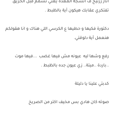
اثار زرنيخ ف أنسجة المعدة يعني تسمم قبل الحريق
تفتكري عقابك هيكون أية بالظبط .
دكتورة فكيها و حطيها ع الكرسي اللي هناك و انا هقولكم
هنعمل أية دلوقتي.
رفع وشها ليه عيونه مش فيها غضب ...فيها موت
..باردة ..ميتة.. زي عيون جده بالظبط .
كدبتي علينا يا دليلة
صوته كان هادي بس مخيف اكتر من الصريخ