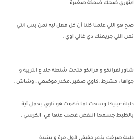
ايتوري ضحك ضحكة صغيرة
صح هو اللي علمنا كلنا أن كل فعل ليه تمن بس انتي
تمن اللي جريمتك دي غالي اوي .
شاور لفرانكو و فرانكو فتحت شنطة جلد ع التربية و
جواها : مشرط ،كاوي صغير ،مخدر موضعي ، وشاش .
دليلة عينيها وسعت لما فهمت هو ناوي يعمل أية
بالظبط جسمها اتنفض غصب عنها في الكرسي .
دليلة صرخت بذعر حقيقي لأول مرة و بشدة