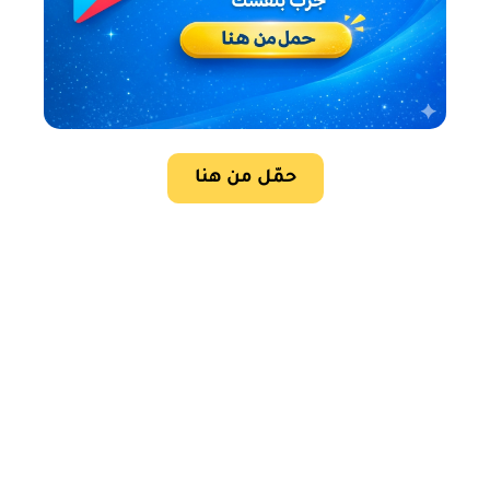
حمّل من هنا