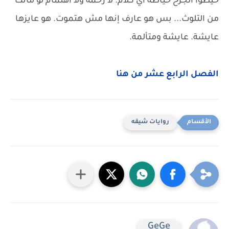
خيطوا الجرح خياطة أي كلام. لا رحمة ولا اهتمام لو ماتت
من التلوث... بس هو عارف إنها مش هتموت. هو عايزها
عايشة. عايشة ومتألمة.
الفصل الرابع عشر من هنا
روايات شيقه
GeGe