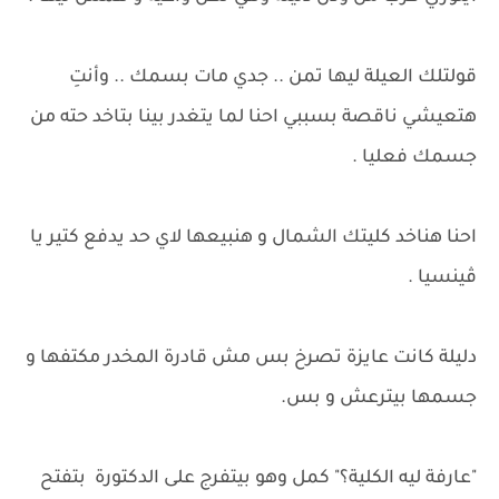
قولتلك العيلة ليها تمن .. جدي مات بسمك .. وأنتِ
هتعيشي ناقصة بسببي احنا لما يتغدر بينا بتاخد حته من
جسمك فعليا .
احنا هناخد كليتك الشمال و هنبيعها لاي حد يدفع كتير يا
ڤينسيا .
دليلة كانت عايزة تصرخ بس مش قادرة المخدر مكتفها و
جسمها بيترعش و بس.
"عارفة ليه الكلية؟" كمل وهو بيتفرج على الدكتورة بتفتح