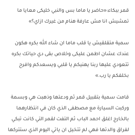
قمر ببكاء:«حاضر يا ماما بس والنبي خليكى معايا ما
تمشيش انا مش عارفة هنام من غيرك ازاي؟»
سمية متقلقيش يا قلب ماما ان شاء الله بكره هكون
عندك عشان اطمن عليكى وخلاص بقى دي حياتك بكره
تتعودي عليها ربنا يهنيكم يا قلبي ويسعدكم وافرح
بخلفكم يا رب.»
قامت سمية بتقبيل قمر ثم ودعتها وذهبت هي وبسمة
وركبت السيارة مع مصطفى الذي كان في انتظارهما
بالخارج اغلق احمد الباب ثم التفت لقمر التي كانت تبكي
لفراق والدتها فهي لم تتخيل ان ياتي اليوم الذي ستتركها