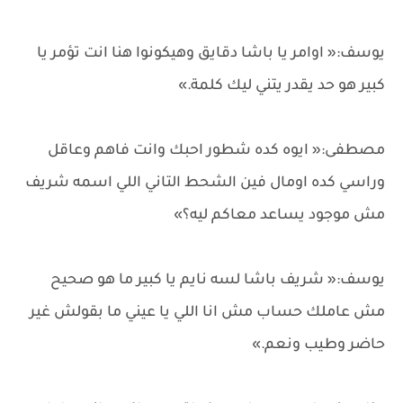
يوسف:« اوامر يا باشا دقايق وهيكونوا هنا انت تؤمر يا
كبير هو حد يقدر يتني ليك كلمة.»
مصطفى:« ايوه كده شطور احبك وانت فاهم وعاقل
وراسي كده اومال فين الشحط التاني اللي اسمه شريف
مش موجود يساعد معاكم ليه؟»
يوسف:« شريف باشا لسه نايم يا كبير ما هو صحيح
مش عاملك حساب مش انا اللي يا عيني ما بقولش غير
حاضر وطيب ونعم.»