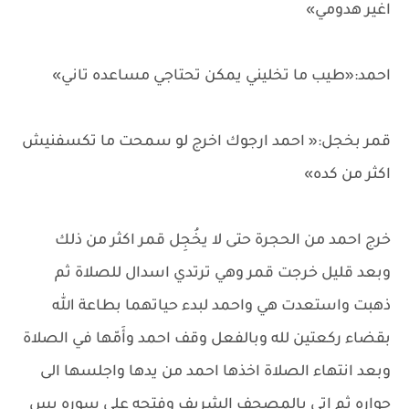
اغير هدومي»
احمد:«طيب ما تخليني يمكن تحتاجي مساعده تاني»
قمر بخجل:« احمد ارجوك اخرج لو سمحت ما تكسفنيش
اكثر من كده»
خرج احمد من الحجرة حتى لا يخُجِل قمر اكثر من ذلك
وبعد قليل خرجت قمر وهي ترتدي اسدال للصلاة ثم
ذهبت واستعدت هي واحمد لبدء حياتهما بطاعة الله
بقضاء ركعتين لله وبالفعل وقف احمد وأَمّها في الصلاة
وبعد انتهاء الصلاة اخذها احمد من يدها واجلسها الى
جواره ثم اتى بالمصحف الشريف وفتحه على سوره يس