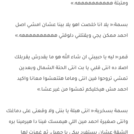
ومتبتة ههههههههههه.»
بسمة:« يلا انا خلصت اهو يلا بينا عشان امشي اصل
احمد ممكن يجي ويقتلني دلوقتي ههههههههههه.»
قمر:« ليه يا حبيبتي ان شاء الله هو ما يقدرش يقربلك
اصلا ده انتى قلبي يا بت انتى الحتة الشمال وبعدين
تمشي تروحوا فين انتى وماما هتتعشوا معانا واكيد
احمد مش هيخليكم تمشوا من غير عشا.»
بسمة بسخرية:« انتى هبلة يا بنتى ولا وقعتى على دماغك
وانتى صغيرة احمد مين اللي هيمسك فينا دا هيرمينا بره
الشقة عشان يستفرد بيكي يا جميل، ثم غمزت لها