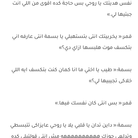
نفس هديتك يا روحي بس حاجة كده اقوى من اللي انت
جبتيها لي.»
قمر:« يخربيتك انتى بتستهبلي يا بسمة انتى عارفه اني
بتكسف موت هلبسها ازاي دي؟»
بسمة:« طيب يا اختي ما انا كمان كنت بتكسف ايه اللي
خلاكى تجيبيها لي؟»
قمر:« بس انتى كان نفسك فيها.»
بسمة:« داين تدان يا قلبي يلا يا روحي عايزاكى تتبسطي
وتدلعي جوزك ههههههههههه مش انتي قولتيلي كده