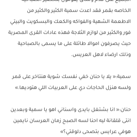
الجميع على قدم وساق يقومون بتحضير الصباحية
الخاصه بقمر فقد اعدت سمية الكثير والكثير من
الاطعمة الشهية والفواكه والكعك والبسكويت والبيتي
فور والكثير من لوازم الثلاجة فهذه عادات القرى المصرية
حيث يصرفون اموالا طائلة على ما يسمى بالصباحية
وذلك ارضاء لاهل العريس.
سمية:« يلا يا حنان خفي نفسك شوية هنتاخر على قمر
ولسه هنزل الحاجات دي على العربيات اللي هتوديها.»
حنان:« انا بشتغل بايدى واسناني اهو يا سمية وبعدين
انتى قلقانة ليه احنا لسه الصبح زمان العرسان نايمين
هوفي عرايس بتصحى دلوقتي؟»