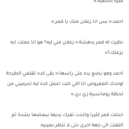
فتره الخطبة.»
احمد:« بس انا زعلان منك يا قمر.»
نظرت له قمر بدهشة:« زعلان مني ليه؟ هو انا عملت ايه
يزعلك؟»
احمد وهو يضع يده على راسها:« بقى كده تقلعي الطرحة
لوحدك المفروض انا اللي كنت اعمل كده ليه تحرميني من
لحظة رومانسية زي دي.»
خجلت قمر كثيرا واخذت تفرك يديها ببعضها بشدة ثم
التفتت الى جهة اخرى حتى لا تنظر بعينيه.