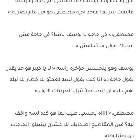
اكل وفجأة وجد يوسف كف خماسي على مؤخرة رأسه
فالتفت سريعا فوجد اخيه مصطفى هو من قام بضربه.»
مصطفى:« في حاجه يا يوسف باشا؟ في حاجة مش
عجباك قولي ما تخافش.»
يوسف وهو يتحسس مؤخره راسه:« لا يا كبير هو حد يقدر
يقول حاجة ده انا كنت بقول لسه لعمتو بلا فطار بلا نيله
اهم حاجه ان الصباحية تنزل العربيات الاول.»
مصطفى:« ااااه بحسب. طيب لما هو كده لسه واقف
ليه؟ فين المقاطيع اصحابك يلا عشان يشيلوا الحاجات
دي وينزلوها»