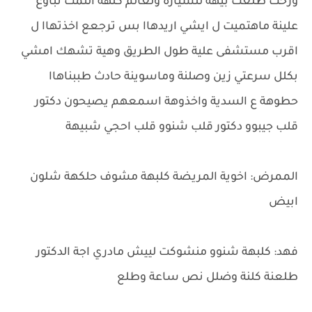
ورحت طلعت بيهة للسيارة ولعالم كلهة التمت تباوع
علينة ماهتميت ل ايشي اريدهاا بس ترجعع اخذتهاا ل
اقرب مستشفى علية طول الطريق وهية تشهك امشي
بكلل سرعتي زين وصلنة وماسوينة حادث طببناهاا
حطوهة ع السدية واخذوهة اسمعهم يصيحون دكتور
قلب جيبوو دكتور قلب شنوو قلب احجي شبيهة
الممرض: اخوية المريضة كلبهة مشوف حلكهة شلون
ابيض
فهد: كلبهة شنوو منشوكت لييش مادري اجة الدكتور
طلعنة كلنة وضلل نص ساعة وطلع