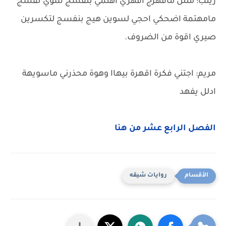
زينب: مثلل ماقهرج اقهري اهتمي بنفسج سوي نفسج
مامهتمة اضحكي احجي لسوين هيج بنفسج لتكسرين
صيري اقوة من الضروف.
مريم: اجتني فكرة اقهرة بيهاا وهوة محذرني ماسويهة
ادلل يفهد
الفصل الرابع عشر من هنا
روايات شيقه