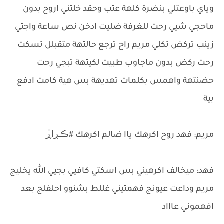
وياي باوعتلي بنضرة كلهة عتب وحقد خلتني اروح بدون
ماحجي شيي رحت للغرفة ضليت ادخن نص ساعة واجتي
زينب تركض تكلي مريم راح ترجع حالتهة متقبلل تسكت
رحت ركض بدون ماجاوب طبيت لكيتهة تبجي رحت
حضنتهة واهمس بكلمات تهديهة بس هية كامت ادفع
بية
مريم: فهد روح اكرهك ياا ضالم اكرهك #ڪــڔٰا̍ڕ
فهد: ميخالف اكرهيني بس اسكتي كافيي بجيي الله يخليج
مريم وداعت عيونج فهمتيني غللط بشنوو احلفلج بعد
افهموني عاااد