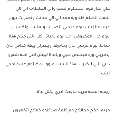
علي صار هوة المضلوم هسة واني الغلطانة اني الي
شفت الضلم كلة وية فهد اني الي نهانت ونضربت بيوم
عرسهاا زينب بيوم عرسي انضربت ونهانيت ونكسرت
بيوم جان المفروض احلاا يوم بحياتي كلي انتي جبتج هناا
خدامة بيوم عرسي جان يخابرهة ويتغزلل بيهة كدامي جان
يضربني ورة ميخلص حجي وياهااا لييش لائن اكلة شنوو
ذنبي انيي انضرب لهاذ السبب منوو المضلوم هسة احجي
زينب
زينب: اسفة مريم ماجنت ادري بكلل هااذ
مريم: حقج حجالكم كم كلمة صدكتوو خلاكم تنقهرون