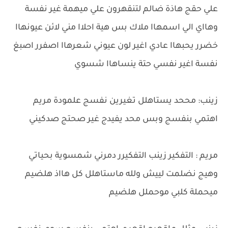
علي حقج هاذة ضالم لتنقهرون علي ميهمة غير نفسة
وهااي الي اسمهاا ملاك بس هية احلاا مني لائن عيونهاا
خضرر يحبهاا عادي اغير لون عيوني شعرهاا اصفرر اصبغ
نفسة اغير نفسي حتة ينساهاا شسوي
زينب: مححد يستاهلل تغيرين نفسج علمودة مريم
اهتمي بنفسج وبس محد يفيدج غير صحتج صدكيني
مريم : التفكير زينب التفكيرر دمرني شمسوية بحياتي
وهيج نضلمت لييش ولله ماستاهلل كل هااذ هلضيم
ميحملة كلبي موحملل هلضيم