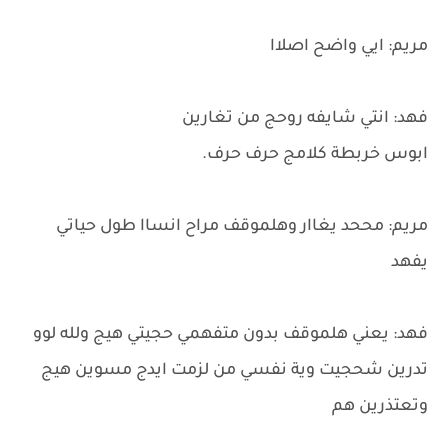
مريم: ايي واضح اصلاا
فهد: انتي شايفه روحج من تغارين
ابوس خربطة كلامج حرف حرف.
مريم: مححد يغاار وهلموقف مراح انساا طول حياتي
يفهد
فهد: يعني هلموقف بدون متفهمي حجيتي هيج ولله لوو
تدرين شحجيت وية نفسي من لزمت ايدج مسوين هيج
وتعتذرين هم