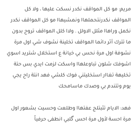
مريم: مو كل المواقف نكدر نسكت عليها ، ولا كل
المواقف نكدرنتحملهاا ونمشيهاا مو كل المواقف نكدر
نكمل وراهاا مثلل الاولل . ولاا كلل المواقف تروح بدون
ما تترك أثر دائما المواقف تخلينة نشوف شي اول مرة
نشوفة اول مرة نحس بي خيانة ع استخلال شتريد اسوي
اشوفك شلون تباوعلهاا واسكت لزمت ايدي بس حتة
تخليهة تغاار استخليتني فوك كلشي فهد انتة راح يجي
يوم وتتندم بي وصدك ماسامحك
فهد: الايام تثبتلج عفتهاا وطلعت وحسيت بشعور اول
مرة احسة لأول مرة احس گلبي انطفى حرفياً