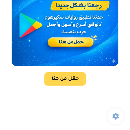
حمّل من هنا