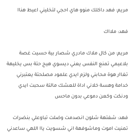
مريم: فهد داكلك منوو هاي احجي لتخليني اعيط هناا
فهد: ملااك
مريم: من كال ملاك مادري شصار بية حسيت غصة
بلاعيمي تمنع النفس يعني ديسوي هيج حتة بس يخليهة
تغاار هوة محابني ولزم ايدي علمود مصلحتة يعتبرني
خدامة وهسة خلاني اداة للعشك مالتة سحبت ايدي
ودنكت وكعن دموعي بدون ماحس
فهد: شفتهة شلون انصدمت وضلت تباوعلي بنضرات
تمنيت اموت وماشوفهة اني شسويت ياا اللهي ساعدني