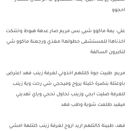
احجوو
علي: يمة ماكوو شيي بس مريم صار عدهة هبوط وختنكت
اخذناهاا للمستشفى حطولهاا مغذي ورجعنة ماكوو شي
لتكبرون السالفة
مريم: طبيت جوة كلتلهم اخذوني لغرفة زينب فهد اعترض
باوعتلة بنضرة خليتة يروح وميحجي شي رحت وية زينب
للغرفة ضليت ابجي وزينب تحاول تحجي وياي تهديني
ميفيد طلعت شوية وطب فهد
فهد: طبينة كالتلهم اريد اروح لغرفة زينب كلتلهة امشي