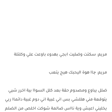
مريم: سكتت وضليت ابجي بهدوء باوعت علي وكلتلة
مريم: چاا هوة اليحبك هيج يتعب
ضلل يباوع ومصدوم حقة بعد كلل السواا بية اخرر شيي
يتوقعة مني هللشي بس اني غبية اني دوم غبية دائماا ربي
يخليني اعيش وية نااس ضالمة شوكت اخلص من الضلم