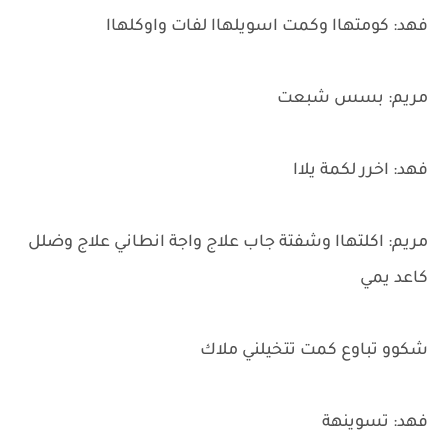
فهد: كومتهاا وكمت اسويلهاا لفات واوكلهاا
مريم: بسس شبعت
فهد: اخرر لكمة يلاا
مريم: اكلتهاا وشفتة جاب علاج واجة انطاني علاج وضلل
كاعد يمي
شكوو تباوع كمت تتخيلني ملاك
فهد: تسوينهة