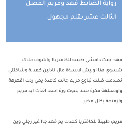
رواية الضابط فهد ومريم الفصل
الثالث عشر بقلم مجهول
فهد: جنت دامشي طبينة للكافترياا واشوف ملاك
شسوي هناا وليش لابسةة مال نادلين كعدنة وشافتني
نصدمت ضلت تباوع مريم جانت كاعدة يمي ردت اقهرهة
واوصللهة فكرة محد يموت ورة اححد اخذت ايد مريم
ولزمتهة بكلل فخرر
مريم: طبينة للكافتريا كعدت يم فهد جاا غير رجلي وين