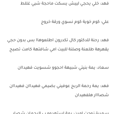
فهد: خلي يحجي لييش يسكت ماحجة شيي غللط
علي: كوم خوية كوم نسوي ورقة خروج
فهد: رحنة للدكتور كال تكدرون اطلعوهاا بس بدون حجي
يقهرهة طلعنة وصلنة للبيت امي شافتهة كامت تصيح
سعاد: يمة بنيتي شبيهة احجوو شسويت فهيداان
فهد: يمة رحمة الربج عوفيني بضيمي فهيداان فهيداان
شصااار هلفهيدان
سميرة زوجت امين: يمة استهدوو ب الرحمان شصار