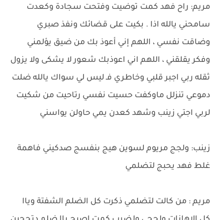
مريم: راح فهد كمت توضيت وفتحت سجادة وكعدت
‏سامحني يالله اذا . بكيت على قضائك ونفذ صبري
وضاقت نفسي ، اللهم إني أعوذ بك من ضيق يؤلمني
وفكر يقلقني ، اللهم اني اعوذبك شعور لا يشكى ولا يزول
ثقله ربي اجبر قلبي وخاطري فـ ليس لي سواك يالله ضلت
دموعي تنزلل ماوكفت حسيت نفسي رتاحيت من شكيت
لربي اجتي زينب وشهد كعدن يمي حاولن يواسني
زينب: ولجج مريوم لسوين هيج بنفسج صدكيني فاهمة
غلط فهد يحبج لتضلمي
مريم : من كالت لتضلمي ذكرت كل الضلم الشفتة وياا
كل الاهانات ولحجي ولضرب كمت اصيح ياا ضلم دتحجين