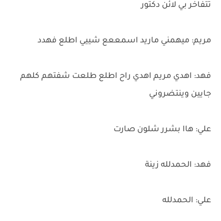
تتفاخر بي لائن دكتور
مريم: ميهمني ماريد اسمععع شييي اطلع فهدد
فهد: اهدي مريم اهدي راح اطلع طلعت شفتهم كلهم
جايين وينتضروني
علي: هاا بشرر شلون صارت
فهد: الحمدلله زينة
علي: الحمدلله