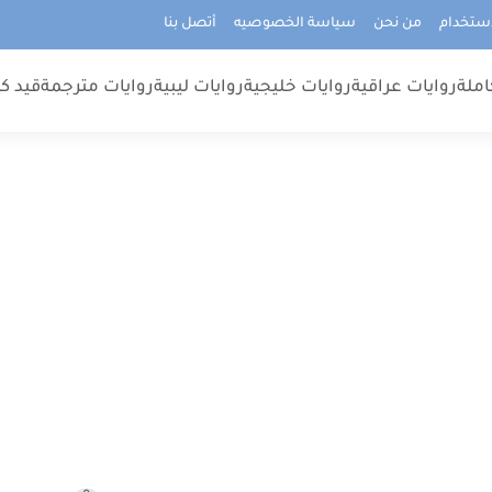
استخدام
من نحن
سياسة الخصوصيه
أتصل بنا
املة
روايات عراقية
روايات خليجية
روايات ليبية
روايات مترجمة
قيد كت