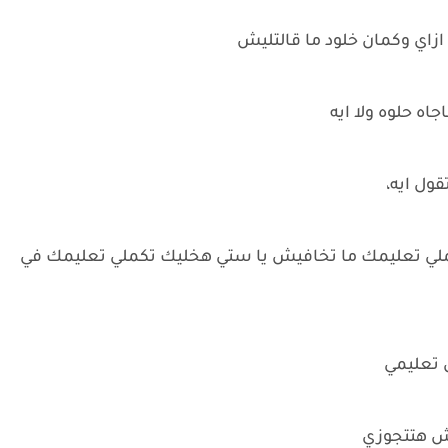
 ازاي وكمان خلود ما قالتليش
اه حلوه ولا ايه
ول ايه،
تكملي تعليمك ما تخافيش يا ستي هخليك تكملي تعليمك في
ل تعليمي
مش هتتجوزي