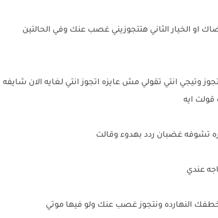
برضاك او الخيار الثاني هتتجوزيني غصب عنك وفي الحالتين
وز وتيجي انتي تقولي مش عايزه اتجوز انتي لغايه الان شايفه
ولت ايه
ه تشوفه غضبان ردد بهدوء وقالت
اجه عندي
خطفك النهارده ونتجوز غصب عنك ولو فيها موتي