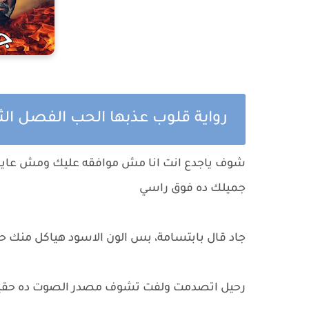
رواية قلوب عذبها الحب الفصل ال
شوف ياجدع انت انا مش موافقه عليك ومش عايزه
جميلك ده فوق راسي
جاد قال بابتسامة، بس الون الاسود هياكل منك ح
رحيل اتصدمت ولفت تشوف مصدر الصوت ده حقيق