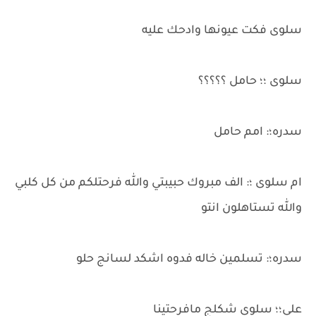
سلوى فكت عيونها وادحك عليه
سلوى ؛؛ حامل ؟؟؟؟؟
سدره؛: امم حامل
ام سلوى ؛: الف مبروك حبيبتي والله فرحتلكم من كل كلبي
والله تستاهلون انتو
سدره؛: تسلمين خاله فدوه اشكد لسانج حلو
علي؛؛ سلوى شكلج مافرحتينا