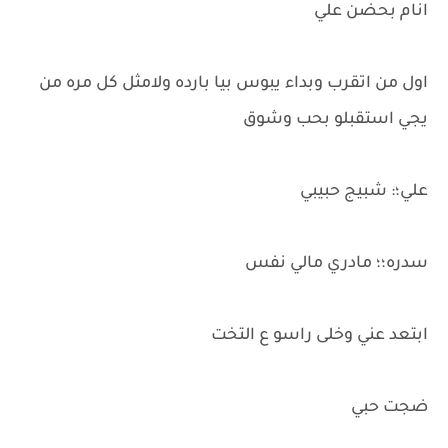
انام بحضن علي
اول من اتقرب وبداء يبوس بيا بارده ولامثل كل مره من
يجي استقبلو بحب وشوق
علي؛: شبيج حبيبي
سدره؛؛ مادري مالي نفس
ابتعد عني وخلى راسو ع التخت
ضجت حبي