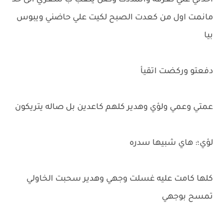
اخذني علي لغرفه واتمددت وضل يلعب ب شعري الى حد
مانمت اول من كعدت الصبح لكيت علي حاضني ويبوس
بيا
دفعتو وركضت اتقيأ
عمتي وعمي ولؤي وهدير كلهم كاعدين بل صاله يتريكون
لؤي؛: هاي شبيها سدره
كلها كامت عليه غسلت وجهي وهدير سحبت الخاولي
تمسح بوجهي