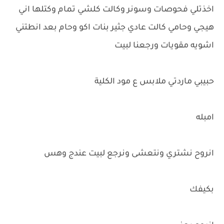
اخذتلي فحوصات وسونر وكالت كلشي تمام وكتلها اني
هيجي وحامي كالت عادي جثير بنات اكو وحام بعد انطتني
اشويه مقويات ورجعنا لبيت
حبيبي ماردتي ملابس ع مود الكلية
امبله
انروح نشتري ونتعشى ونرجع لبيت عندج وهس
بكيفك