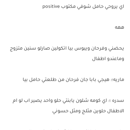
اي يروحي حامل شوفي مكتوب positive
ههه
يحضني وفرحان ويبوس بيا اتكولين صارلو سنين متزوج
وماعندو اطفال
ماريه؛: هيجي بابا جان فرحان من طلعتي حامل بيا
سدره ؛: اي كومه شلون يابنتي حلو واحد يصير اب لو ام
الاطفال حلوين مثلج ومثل حسوني