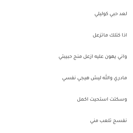
لعد حبي كوليلي
اذا كتلك ماتزعل
واني يهون عليه ازعل منج حبيبتي
مادري والله ليش هيجي نفسي
وسكتت استحيت اكمل
نفسج تلعب مني