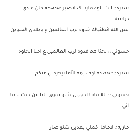
سدره؛: انت بلوه ماردتك اتصير ههههه جان عندي
دراسه
بس الله انطنياك فدوه لرب العالمين ع ويلادي الحلوين
حسوني ؛: نحنا هم فدوه لرب العالمين ع امنا الحلوه
سدره؛:ههههه اوف يمه الله لايحرمني منكم
حسوني ؛: يالا ماما احجيلي شنو سوى بابا من جيت لدنيا
اني
ماريه؛؛ لاماما كملي بعدين شنو صار