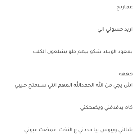
غمازتج
اريد حسوني اني
يمعود الويلاد شكو بيهم حلو يشلعون الكلب
هههه
اش يجي من الله الحمدالله المهم انتي سلامتج حبيبي
كام يدقدقني ويضحكني
شالني ويبوس بيا مددني ع التخت غمضت عيوني