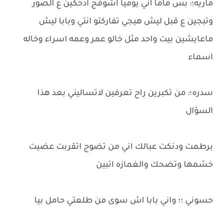
ماريه؛: بس ماما اني يوميا اشوفج ادحكين ع الصور
وتبجين ع قبل ليش هيجي تفاركتو انتي وبابا ليش
ماعايشين بيت واحد مثل خالو عمر وعمه اسراء وخاله
اسماء
سدره؛: من تكبرين راح تعرفين لاتساليني بعد هذا
السؤال
برطمت ودنكت عبالك اني من تضوج اتقربت عضيت
خشمها وتضحك والغمازه اتبين
حسوني ؛؛ واني بابا اش سوى من طلعتي حامل بيا