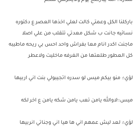
سدره؛: الله يباركلج يوم ولايحرمني منكم
باركلنا الكل وعمتي كالت لعلي اخذها العصر ع دكتوره
نسائيه جانت ب شكل معدتي تتقلب من علي اصلا
ماجنت اكدر انام معا بفراش واحد احس بي ريحه ماطيبه
كل العطور طلعتها من الغرفه ماخليت ولاعطر
لؤي؛: منو بيكم ميس لو سدره اتجيبولي بنت اني اربيها
ميس:؛لاوالله يامن تعب يامن شكه يامن ع اخر لكه
لؤي؛: لعد ليش عمهم اني ها هيا اني وجناتي انربيها