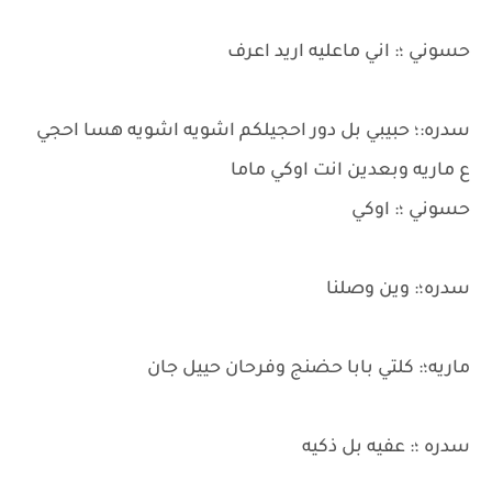
حسوني ؛: اني ماعليه اريد اعرف
سدره:؛ حبيبي بل دور احجيلكم اشويه اشويه هسا احجي
ع ماريه وبعدين انت اوكي ماما
حسوني ؛: اوكي
سدره؛: وين وصلنا
ماريه؛: كلتي بابا حضنج وفرحان حييل جان
سدره ؛: عفيه بل ذكيه