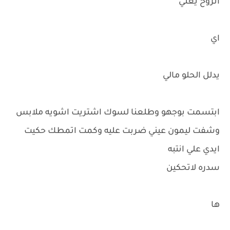
انروح يعني
اي
يدلل الحلو مالي
ابتسمت بوجهو وطلعنا لسوك اشتريت اشويه ملابس
وشفت ليمون عيني ضربت عليه وكمت اتمطك حكيت
ايدي علي انتبه
سدره لاتحكين
ها