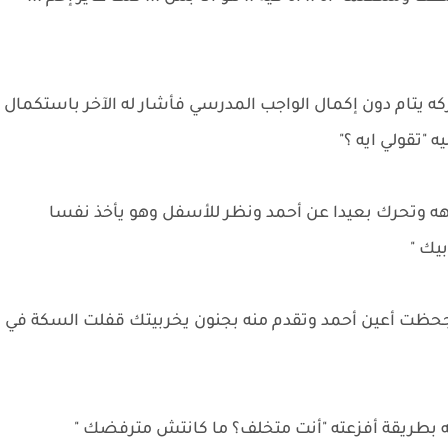
 يتام دون إكمال الواجب المدرسي فأشار له الآخر باستكمال
ه "تقولي ايه ؟"
جهه وتحرك بعيدا عن أحمد ونظر للأسفل وهو يأخذ نفسا
يك "
 فجحظت أعين أحمد وتقدم منه بجنون يخربيتك قفلت السكة في
ه بطريقة أفزعته "أنت متخلف؟ ما كانتش مترفضك "