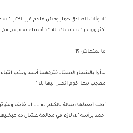
"لا وأنت الصادق حمار ومش فاهم غير الكتب " س
أكثر وزمجر "لم نفسك بالا." فأمسك به فيس من س
ما لمتهاش ؟!"
بدأوا بالشجار المعتاد فتركهما أحمد وجذب انتبا
معجب بيها، قوم اتصل بيها يلا "
"طب أبعدلها رسالة بالكلام ده .... أنا خايف ومتو
أحمد برأسه "لا، لازم في مكالمة عشان ده هيخلي