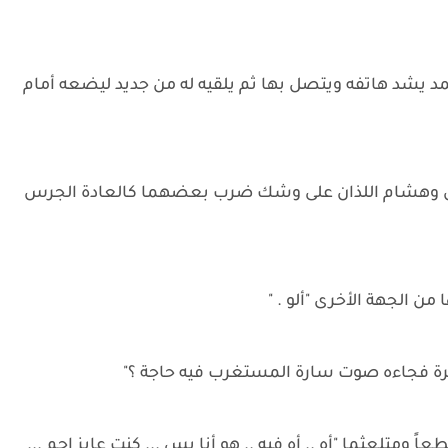
مد يشد هاتفه ويتصل بها ثم يلقيه له من جديد ليضعه أمام
يس وهشام اللذان على وشك ضرب بعضهما كالعادة الجرس
 من الجهة الأخرى "ألو . "
ة فجاءه صوت سارة المستغرب فيه حاجة ؟"
ومتلعثما "أه .. أه فيه .. هو أنا بس ... كنت عايز إحم ...