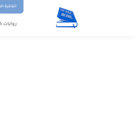
اتفاقية ال
روايات ك