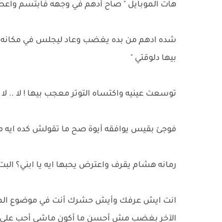
هات الموبايل " صاح أدهم في وجهه فابتسم واعطا
شده ادهم من بده يغضب وعاد ليجلس في مكانه ف
بيها دلوقتي "
توسعت عينيه واكتساه التوتر معجب بيها ! لا .. لا
فوجئ بقيس يوافقه أيوة صح ما تقولش كده ايه م
رمانه هشام يقرف واعترض يحبها ايه يا ابني؟ البت
انت ايش عرفك وأيش حشرك أنت في موضوع المش
الآخر بغضب مش أحسن ما أكون ماشي أحب على 