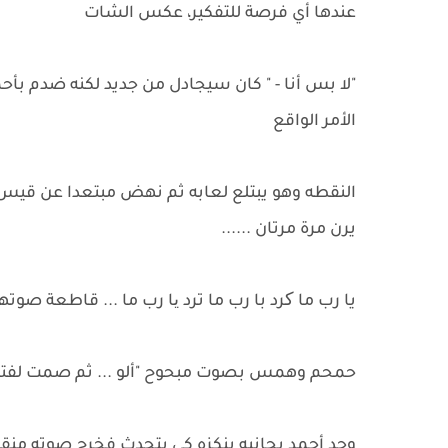
عندها أي فرصة للتفكير، عكس الشات
"لا بس أنا - " كان سيجادل من جديد لكنه ضدم بأح
الأمر الواقع
النقطه وهو يبتلع لعابه ثم نهض مبتعدا عن ق
يرن مرة مرتان ......
يا رب ما کرد با رب ما ترد یا رب ما ... قاطعة صوتها
حمحم وهمس بصوت مبحوح "ألو ... ثم صمت لفتر
وجد أحمد بجانبه ينكزه كي يتحدث فخرج صوته منقطعاً 