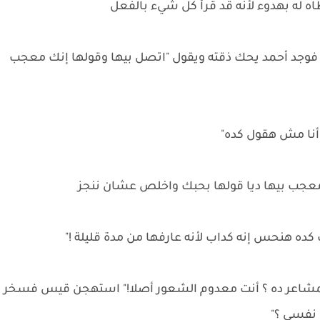
ه له بهدوء لأنه قد قرأ كل شيء بالفعل
وجد أحمد يحك ذقته ويقول "اتصل بيها وقولها إنك معجب
 أنا مش هقول كده"
عجب بيها ديا قولها بحبك واخلص عشان ننجز
 كده هنحس إنه كداب لأنه عارفها من مدة قليلة !"
اعر ده ؟ أنت معدوم الشعور أصلا!" استهجن قيس فسخر
نفسي ؟"