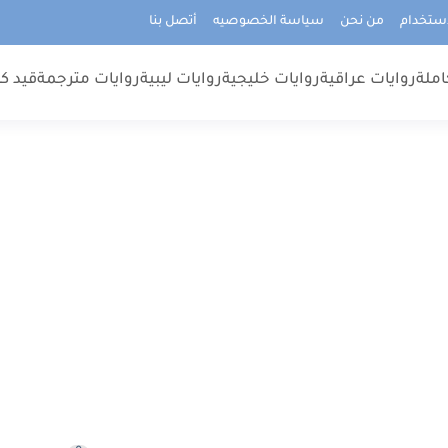
استخدام
من نحن
سياسة الخصوصيه
أتصل بنا
املة
روايات عراقية
روايات خليجية
روايات ليبية
روايات مترجمة
قيد كت