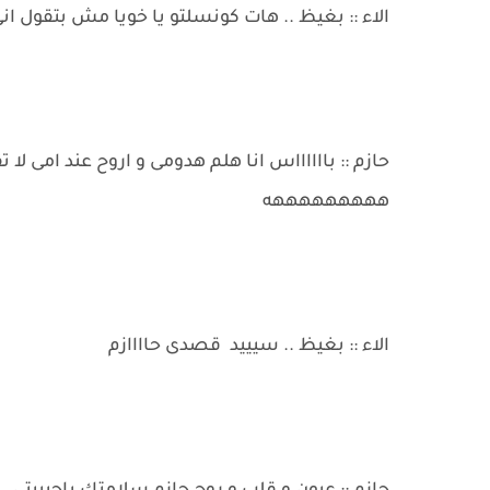
الاء :: بغيظ .. هات كونسلتو يا خويا مش بتقول ا
حازم :: بااااااس انا هلم هدومى و اروح عند امى لا
هههههههههه
الاء :: بغيظ .. سيييد قصدى حاااازم