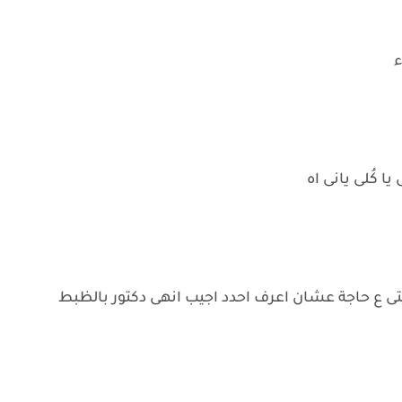
ء
يا كُلى يانى اه
اثبتى ع حاجة عشان اعرف احدد اجيب انهى دكتور بالظبط