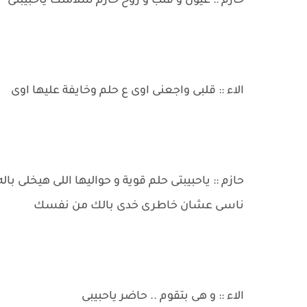
حازم :: عيون و قلب و روح حازم سلامتك ياحبيبتى
الاء :: قلبى واجعنى اوى ع حلم وخايفة عليها اوى
حازم :: ياحبيبتى حلم قوية و حواليها اللى هيخلى با
ناسى عشان خاطرى خدى بالك من نفسك
الاء :: و هى بتقوم .. حاضر ياحبيبى