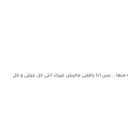
له منها .. بس انا ياقلبى ماليش غيرك انتى كل عيلتى و كل