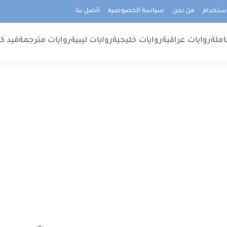
استخدام
من نحن
سياسة الخصوصيه
أتصل بنا
املة
روايات عراقية
روايات خليجية
روايات ليبية
روايات مترجمة
قيد كت