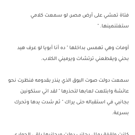
فتاة تمشي على أرض مصر، لو سمعت كلامي
ستغتنمينها. "
أومات وهي تهمس بداخلها " ده أنا أبويا لو عرف هيد
بحني ويقطعني ترتشات ويرميني الكلاب.
سمعت دولت صوت البوق الذي ينذر بقدومه فنظرت نحو
عائشة وابتلعت لعابها لتحذرها " لقد اتي ستكونين
بجانبي في استقباله حتى يراك " ثم شدت يدها وتحرك
بسرعة.