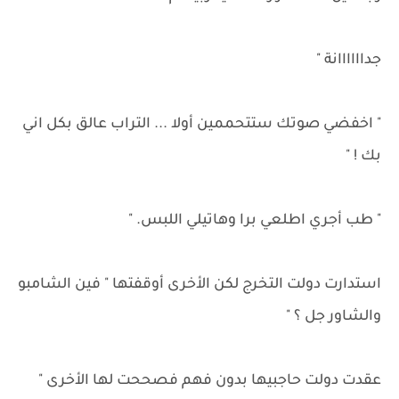
جداااااانة "
" اخفضي صوتك ستتحممين أولا ... التراب عالق بكل اني
بك ! "
" طب أجري اطلعي برا وهاتيلي اللبس. "
استدارت دولت التخرج لكن الأخرى أوقفتها " فين الشامبو
والشاور جل ؟ "
عقدت دولت حاجبيها بدون فهم فصححت لها الأخرى "