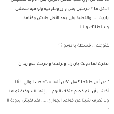
ده كده قل أوي طب خلاص اخرجي بقى ... وما تنسيش
الأكل ها ؟ فرختین بقی و رز وملوخية ولو فيه محشى
ياريت .... والتحلية بقى بعد الأكل جلاش وكثافة
وسلطاتك وبابا
غنوجك .. قشطة يا دودو ؟ "
نظرت لها دولت بازدراء وتركتها و خرجت نحو زیدان
" من أين جلبتها ؟ هل تظن أنها ستعجب الوالي !! أنا
أخشى أن يتم قطع عنقك اليوم .... إنها السوقية تماما
ولا تعرف شيئا عن قواعد الجواري .... لقد لقيتني بدودة !!
"