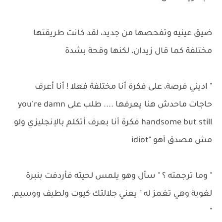
ضيق عينيه وتفحصها من جديد، لقد كانت طريقتها
مختلفة كما قال زيدان، لكنها وقحة بشدة
" اديني فرصة، على فكرة أنا مختلفة فعلا ! أنا أعرف
حاجات ماحدش هنا يعرفها .... طلب على you're damn
handsome but still فكرة أنا بعرف أتكلم بالإنجليزي ولو
مش مصدق أهو "idiot
" وما ترجمته ؟ " سأل وهو يلمس لحيته فأردفت بنبرة
لغوية وهي تغمز له " يعني جلالتك كيوت ولطيف ووسيم.
"