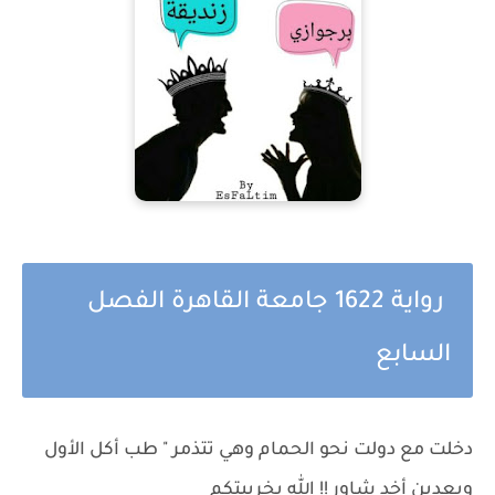
رواية 1622 جامعة القاهرة الفصل
السابع
دخلت مع دولت نحو الحمام وهي تتذمر " طب أكل الأول
وبعدين أخد شاور !! الله يخربيتكم