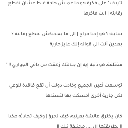
لتردف " على فكرة هو ما عملش حاجة غلط عشان تقطع
رقابته | انت فاكرها
سايبة ؟ هو إحنا فراخ | الى ما يعجبكش تقطع رقابته ؟
بعدين أنت الى قواته إنك عايز جارية
مختلفة، هو ذنبه إيه إن جلالتك زهقت من باقي الجواري !! "
توسعت أعين الجميع وكادت دولت أن تقع فاقدة للوعي
لكن جارية أخرى أمسكت بها لتسندها
كان يخترق عائشة بعينيه، كيف تجرؤ | وكيف تحادثه هكذا
!! بطريقتها ال .... مختلفة تلك !!