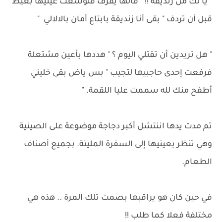
" يا لك من زنديقة !! " قالها يقرف فتوسعت عينيها بغيظ
قبل أن تردف " بقى أنا زنديقة بابتاع أمان بالالالي "
" هل تريدين أن تقتلي اليوم ؟ " هددها بأعين مشتعلة
فرفعت إحدى حاجبيها لتجيب " بس ياض بقى خليني
أطفح منك لله سممت عليا اللقمة. "
تم مدت يدها اننتشل أكبر دجاجة موضوعة على الصينية
وهي تنظر بعينيها إلى السفرة المليئة. بجميع أصناف
الطعام.
في حين كان هو يراقبها بصمت تلك المرة .. هذه هي
مختلفة فعلا كما طلب !!