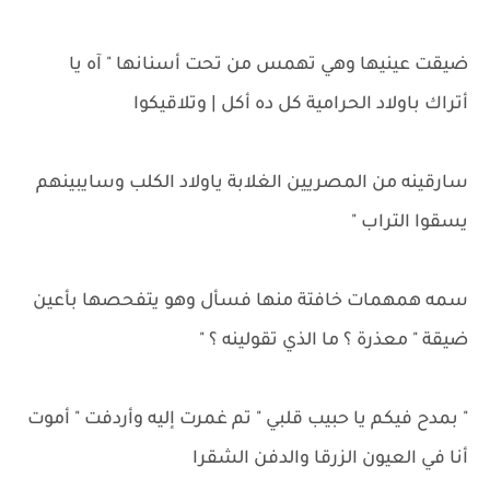
ضيقت عينيها وهي تهمس من تحت أسنانها " آه يا
أتراك باولاد الحرامية كل ده أكل | وتلاقيكوا
سارقينه من المصريين الغلابة ياولاد الكلب وسايبينهم
يسقوا التراب "
سمه همهمات خافتة منها فسأل وهو يتفحصها بأعين
ضيقة " معذرة ؟ ما الذي تقولينه ؟ "
" بمدح فيكم يا حبيب قلبي " تم غمرت إليه وأردفت " أموت
أنا في العيون الزرقا والدفن الشقرا