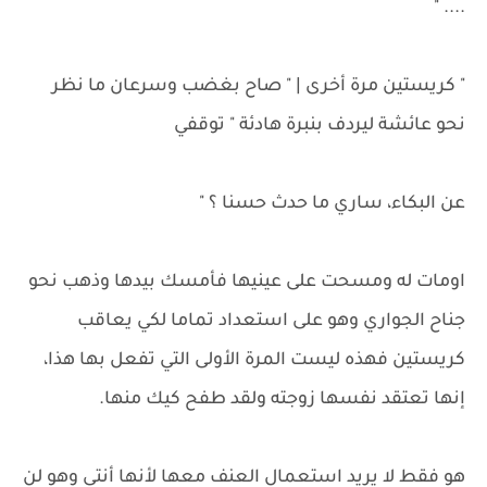
.... "
" كريستين مرة أخرى | " صاح بغضب وسرعان ما نظر
نحو عائشة ليردف بنبرة هادئة " توقفي
عن البكاء، ساري ما حدث حسنا ؟ "
اومات له ومسحت على عينيها فأمسك بيدها وذهب نحو
جناح الجواري وهو على استعداد تماما لكي يعاقب
كريستين فهذه ليست المرة الأولى التي تفعل بها هذا،
إنها تعتقد نفسها زوجته ولقد طفح كيك منها.
هو فقط لا يريد استعمال العنف معها لأنها أنتى وهو لن