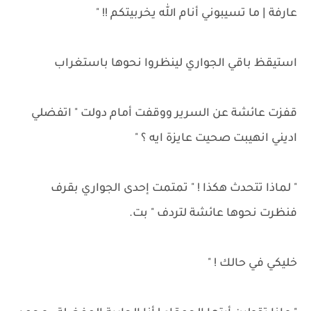
عارفة | ما تسيبوني أنام الله يخربيتكم !! "
استيقظ باقي الجواري لينظروا نحوها باستغراب
قفزت عائشة عن السرير ووقفت أمام دولت " اتفضلي
اديني انهيبت صحيت عايزة ايه ؟ "
" لماذا تتحدث هكذا ! " تمتمت إحدى الجواري بقرف
فنظرت نحوها عائشة لتردف " بت.
خليكي في حالك ! "