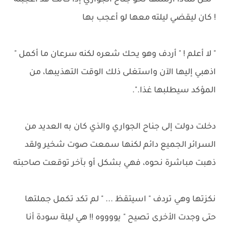
" لكن لماذا أرسلها نحو جناح الجواري إذا كانت قد أعجبته
! كان ليقضي ليلته معها لو أعجب بها
" لا أعلم ! " أردف وهو يحك شعره لكنه سرعان ما أكمل "
اذهبي إليها الآن واستغلى ذلك الوقت التهذيبها، من
المؤكد سيطلبها غذا.".
دخلت دولت إلى جناح الجواري والذي كان به العديد من
السرائر الجميع دائم لكنها سمعت صوت شخير ولقد
ذهبت مباشرة نحوه، فهي بشكل أو بآخر توقعت صاحبته
نكزتها وهي تردف " اسيتقظ ... " لم تكد تكمل جملتها
حتى وجدت الأخرى تصيح " يووووه !! هي ليلة سودة أنا