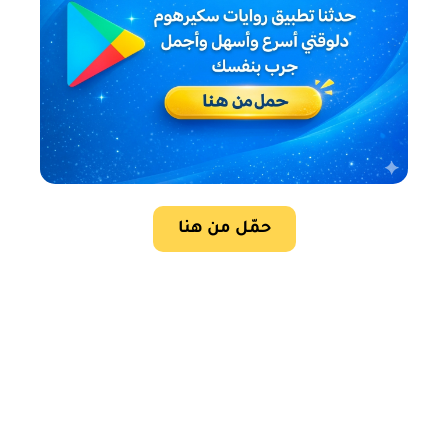
حمّل من هنا