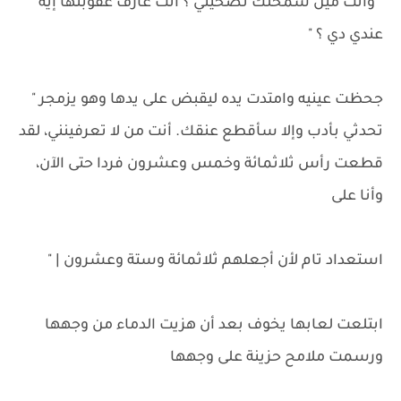
" وانت مين سمحلك تصحيني ؟ أنت عارف عقوبتها إيه
عندي دي ؟ "
جحظت عينيه وامتدت يده ليقبض على يدها وهو يزمجر "
تحدثي بأدب وإلا سأقطع عنقك. أنت من لا تعرفينني، لقد
قطعت رأس ثلاثمائة وخمس وعشرون فردا حتى الآن،
وأنا على
استعداد تام لأن أجعلهم ثلاثمائة وستة وعشرون | "
ابتلعت لعابها يخوف بعد أن هزيت الدماء من وجهها
ورسمت ملامح حزينة على وجهها