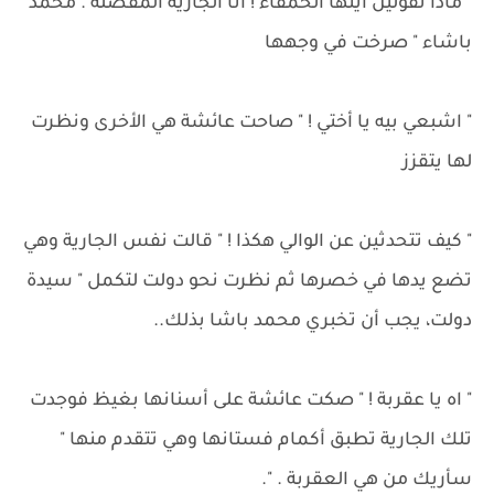
" ماذا تقولين أيتها الحمقاء ! أنا الجارية المفضلة . محمد
باشاء " صرخت في وجهها
" اشبعي بيه يا أختي ! " صاحت عائشة هي الأخرى ونظرت
لها يتقزز
" كيف تتحدثين عن الوالي هكذا ! " قالت نفس الجارية وهي
تضع يدها في خصرها ثم نظرت نحو دولت لتكمل " سيدة
دولت، يجب أن تخبري محمد باشا بذلك..
" اه يا عقربة ! " صكت عائشة على أسنانها بغيظ فوجدت
تلك الجارية تطبق أكمام فستانها وهي تتقدم منها "
سأريك من هي العقربة . ".