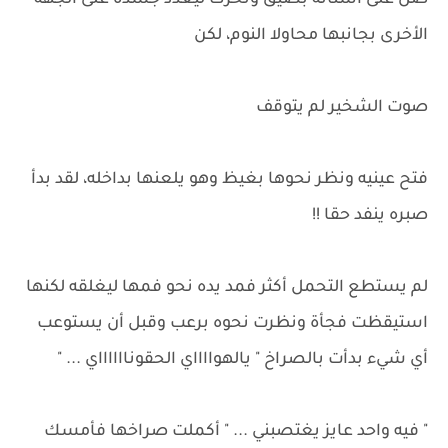
صل على أسنانه بضيق وتحرك ليعدد جسده على الجهة
الأخرى بجانبها محاولا النوم، لكن
صوت الشخير لم يتوقف
فتح عينيه ونظر نحوها بغيظ وهو يلعنها بداخله، لقد بدأ
صبره ينفد حقا !!
لم يستطع التحمل أكثر فمد يده نحو فمها ليغلقه لكنها
استيقظت فجأة ونظرت نحوه برعب وقبل أن يستوعب
أي شيء بدأت بالصراخ " يالهوااااي الحقونااااااي ... "
" فيه واحد عايز يغتصبني ... " أكملت صراخها فأمسك