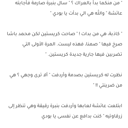
" من منكما بدأ بالعراك ؟ " سال بنبرة صارمة فأجابته
عائشة " والله هي الي بدأت يا بودي "
" كاذبة، هي من بدات ! " صاحت كريستين لكن محمد باشا
صرخ فيها " صمنا، فهذه ليست. المرة الأولى التي
تضربين فيها جارية جديدة كريستين. "
نظرت له كريستين بصدمة وأردفت " ألا ترى وجهي ؟ هي
من ضرينتي !! "
ابتلعت عائشة لعابها وأردفت بنبرة رقيقة وهي تنظر إلى
زرقاوتيه " كنت بدافع عن نفسى يا بودي