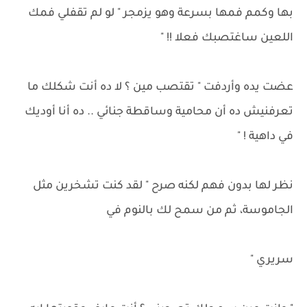
بها وكمم فمها بسرعة وهو يزمجر " لو لم تقفلي فمك
اللعين ساغتصبك فعلا !! "
عضت يده وأردفت " تقتصب مين ؟ لا ده أنت شكلك ما
تعرفنيش ده أن محامية وساقطة جنائي .. ده أنا أوديك
في داهية ! "
نظر لها بدون فهم لكنه صرح " لقد كنت تشخرين مثل
الجاموسة، ثم من سمح لك بالنوم في
سريري "