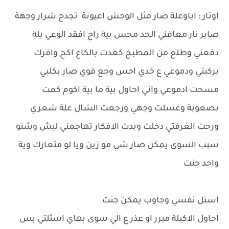
اوتار : اباوعلة صار مثل الوحش اعيونة تجدح شرار وجهة
صاير نار معافني الحد محس بية راح افقد الوعي يلة
دفعني وطلع من المطبخ كعدت بالكاع اكح وافرك
بركبتي ودموعي ع خدي احس وجع قوي صار بكلبي
مسحت ادموعي واني احاول بية ما بية اكوم كمت
بصعوبة وغسلت وجهي ورجعت الشال علة شعري
ورحت الغرفتي دخلت وبدت الافكار تهاجمني ليش وشنو
سبب السوى يمكن صار شي مو زين ويا لو متعارك وية
واحد جنت
اسئل نفسي وجاوب يمكن جنت
احاول الاكيلة مبرر او عذر ع الي سوى بهاي اسئلتي بس