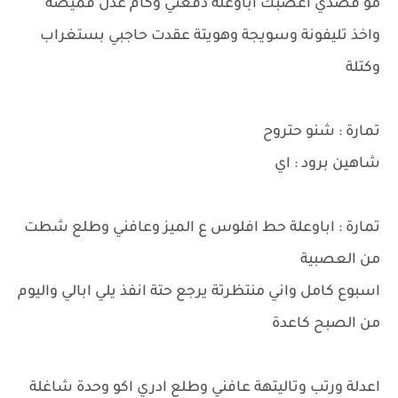
مو قصدي اعصبك اباوعلة دفعني وكام عدل قميصة
واخذ تليفونة وسويجة وهويتة عقدت حاجبي بستغراب
وكتلة
تمارة : شنو حتروح
شاهين برود : اي
تمارة : اباوعلة حط افلوس ع الميز وعافني وطلع شطت
من العصبية
اسبوع كامل واني منتظرتة يرجع حتة انفذ يلي ابالي واليوم
من الصبح كاعدة
اعدلة ورتب وتاليتهة عافني وطلع ادري اكو وحدة شاغلة