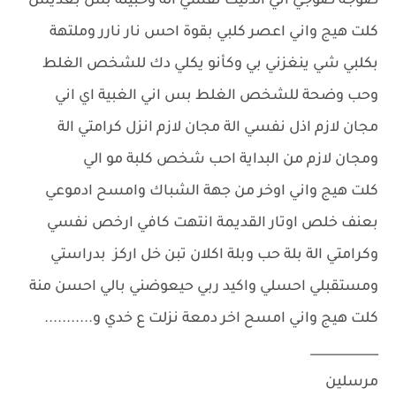
صوجة صوجي اني الذليت نفسي الة وحبيتة بس بعديش
كلت هيج واني اعصر كلبي بقوة احس نار نارر وملتهة
بكلبي شي ينغزني بي وكأنو يكلي دك للشخص الغلط
وحب وضحة للشخص الغلط بس اني الغبية اي اني
مجان لازم اذل نفسي الة مجان لازم انزل كرامتي الة
ومجان لازم من البداية احب شخص كلبة مو الي
كلت هيج واني اوخر من جهة الشباك وامسح ادموعي
بعنف خلص اوتار القديمة انتهت كافي ارخص نفسي
وكرامتي الة بلة حب وبلة اكلان تبن خل اركز بدراستي
ومستقبلي احسلي واكيد ربي حيعوضني بالي احسن منة
كلت هيج واني امسح اخر دمعة نزلت ع خدي و...........
___________
مرسلين