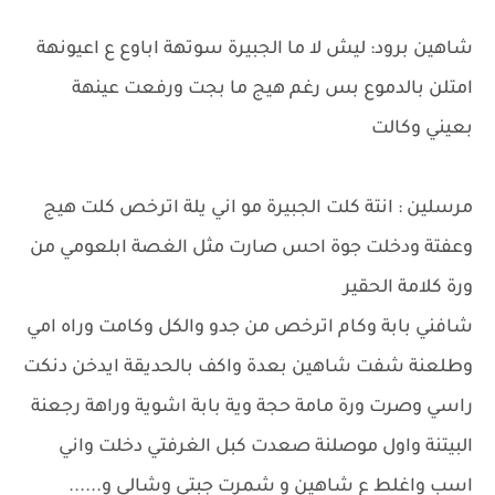
شاهين برود: ليش لا ما الجبيرة سوتهة اباوع ع اعيونهة
امتلن بالدموع بس رغم هيج ما بجت ورفعت عينهة
بعيني وكالت
مرسلين : انتة كلت الجبيرة مو اني يلة اترخص كلت هيج
وعفتة ودخلت جوة احس صارت مثل الغصة ابلعومي من
ورة كلامة الحقير
شافني بابة وكام اترخص من جدو والكل وكامت وراه امي
وطلعنة شفت شاهين بعدة واكف بالحديقة ايدخن دنكت
راسي وصرت ورة مامة حجة وية بابة اشوية وراهة رجعنة
البيتنة واول موصلنة صعدت كبل الغرفتي دخلت واني
اسب واغلط ع شاهين و شمرت جبتي وشالي و......