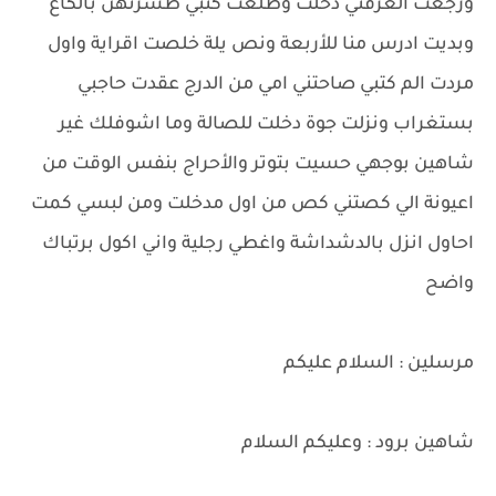
ورجعت الغرفتي دخلت وطلعت كتبي طشرتهن بالكاع
وبديت ادرس منا للأربعة ونص يلة خلصت اقراية واول
مردت الم كتبي صاحتني امي من الدرج عقدت حاجبي
بستغراب ونزلت جوة دخلت للصالة وما اشوفلك غير
شاهين بوجهي حسيت بتوتر والأحراج بنفس الوقت من
اعيونة الي كصتني كص من اول مدخلت ومن لبسي كمت
احاول انزل بالدشداشة واغطي رجلية واني اكول برتباك
واضح
مرسلين : السلام عليكم
شاهين برود : وعليكم السلام