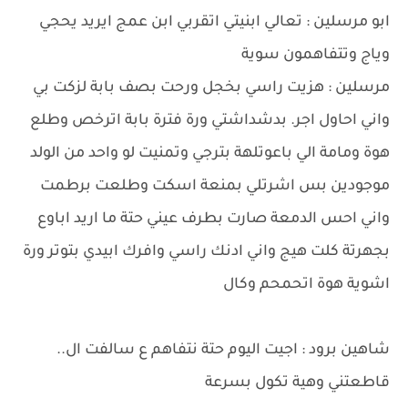
ابو مرسلين : تعالي ابنيتي اتقربي ابن عمج ايريد يحجي
وياج وتتفاهمون سوية
مرسلين : هزيت راسي بخجل ورحت بصف بابة لزكت بي
واني احاول اجر. بدشداشتي ورة فترة بابة اترخص وطلع
هوة ومامة الي باعوتلهة بترجي وتمنيت لو واحد من الولد
موجودين بس اشرتلي بمنعة اسكت وطلعت برطمت
واني احس الدمعة صارت بطرف عيني حتة ما اريد اباوع
بجهرتة كلت هيج واني ادنك راسي وافرك ابيدي بتوتر ورة
اشوية هوة اتحمحم وكال
شاهين برود : اجيت اليوم حتة نتفاهم ع سالفت ال..
قاطعتني وهية تكول بسرعة