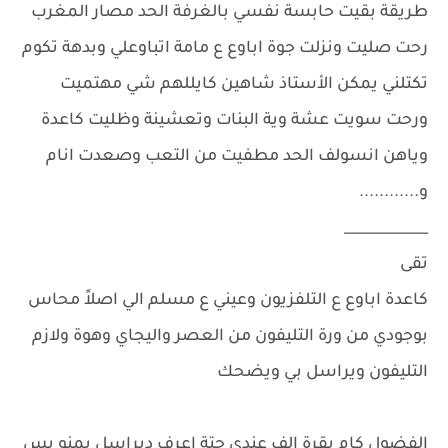
طريقة بقيت حابسة نفسي بالغرفة الحد مصار المغرب
رحت صليت ونزلت جوة اباوع ع مامة اتباوعلي وبدهة تكوم
تكتلني يمكن الأستاذ شاهين كايللهم شي مهتميت
ورحت سويت عشة وية البنات وتعشينة وظليت كاعدة
وياهن انسولف الحد مطفيت من التعب وصعدت انام
و............
____________
تقى
كاعدة اباوع ع التلفزيون وعيني ع مسلم الي اصلاً محاس
بوجودي من ورة التليفون من العصر واليجاي وهوة ولازم
التليفون ويراسل بي ويضحك
الفضول كام يقرة الف عندي حتة اعرف ديراسل بمنو بس