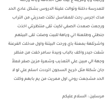
وركبت ويا ومرينة ع بيت تقى اخذناهة ويانة ورحنة
للمدرسة دخلنة وتوالت علينة الدروس بشكل عادي الحد
مدك اجرس رحت للمغاسل نكتت صدريتي من التراب
ورجعت صعدت الصفي لكيت تقى منتظرتني اخذت
جنطتي وطلعنة اني وياهة للبيت وصلت تقى البيتهم
واشرتلهة بمعنة باي ورحت البيتنة واول مدخلت الفرعنة
شفت حيدر واكف بالباب وبيدة سامر خفت من منظر
وجهة الي مبين علي التعذيب وشعرة مزين صفر فعلاً
جان شكلة مثل خريج السجون اترددت اسلم علي لو لا
الحد مشجعت روحي اول ممريت من يم بابهم وكلت
مرسلين : السلام عليكم