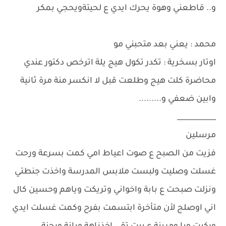
و.. قاطعني وهوة يحرك ايدي ع لحيتةويحجي بمكر
محمد : يعني بعد متحبني مو
اوتار بسخرية : تكدر تكول هيج يلة اترخص دكتور عندي
محاضرة كلت هيج وطلعت قبل لا انكسر منة مرة ثانية
وابين ضعفي و.........
___________
مرسلين
فزيت من الصبح ع صوت اعياط امي كمت بسرعة ورحت
غسلت وصليت ولبست ملابس المدرسة واخذت جنطتي
ونزلت صبحت ع بابة واخواني وتريكت وياهم وحسين كال
اني اوصلج لأن متأخرة ابتسمت بفرح وكمت غسلت ايدي