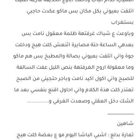
السيارة كدام الباب ودخلت اباوع الحديقة فارغة ظليت
اتلفت بعيوني بكل مكان بس ماكو عكدت حاجبي
بستغراب
وباوعت ع شباك غرفتهة ظلمة معقول نامت بس
بعدهي الساعة حتة مصايرة اثنعش كلت هيج ودخلت
جوة واني اتلفت بعيوني بصالة والمطبخ بس هم ماكو
وما معقولة اروح الغرفتهة بنص الليل عفت السالفة
للصبح واني اكول اكيد نامت وباجر حتجيني من الصبح
تعتذر كلت هذة الكلام واني احاول اقنع بنفسي بعد ما
الشك دخل العقلي وصعدت الغرفي و..............
____________
شاهين
تمارة بدلع : اشبي الباشا اليوم مو ع بعضة كلت هيج