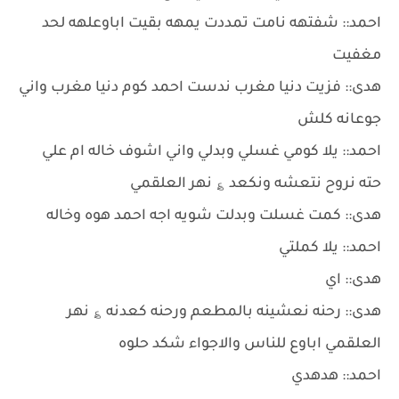
احمد:: شفتهه نامت تمددت يمهه بقيت اباوعلهه لحد
مغفيت
هدى:: فزيت دنيا مغرب ندست احمد كوم دنيا مغرب واني
جوعانه كلش
احمد:: يلا كومي غسلي وبدلي واني اشوف خاله ام علي
حته نروح نتعشه ونكعد ؏ نهر العلقمي
هدى:: كمت غسلت وبدلت شويه اجه احمد هوه وخاله
احمد:: يلا كملتي
هدى:: اي
هدى:: رحنه نعشينه بالمطعم ورحنه كعدنه ؏ نهر
العلقمي اباوع للناس والاجواء شكد حلوه
احمد:: هدهدي