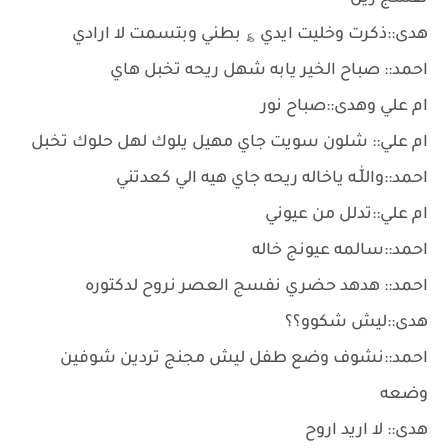
هدى::ذكرت وخليت ايدي ؏ بطني وبتسمت لا ارادي
احمد:: صباح الخير يابه شهل ريحه تخبل هاي
ام علي وهدى::صباح نور
ام علي:: شلون سويت جاي مهيل يلوك لهل حلوك تخبل
احمد::واللّٰـه ياخاله ريحه جاي هيه الي كعدتني
ام علي::تدلل من عيوني
احمد::سالمه عيونج خاله
احمد:: هدهد حضري نفسج العصر نروح لدكتوره
هدى::ليش شكوو؟؟
احمد::نشوف وضع طفل ليش مجنج تردين شوفين
وضعه
هدى:: لا اريد اروح