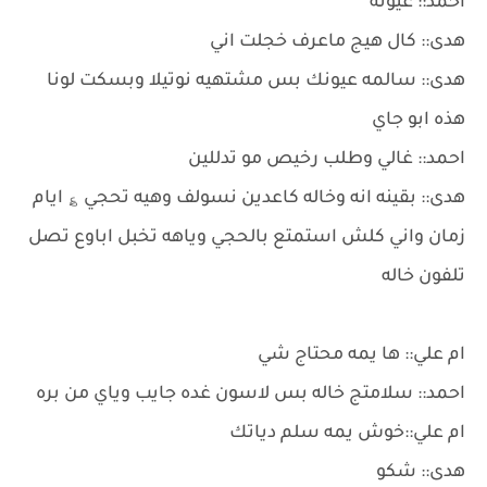
احمد:: عيونه
هدى:: كال هيج ماعرف خجلت اني
هدى:: سالمه عيونك بس مشتهيه نوتيلا وبسكت لونا
هذه ابو جاي
احمد:: غالي وطلب رخيص مو تدللين
هدى:: بقينه انه وخاله كاعدين نسولف وهيه تحجي ؏ ايام
زمان واني كلش استمتع بالحجي وياهه تخبل اباوع تصل
تلفون خاله
ام علي:: ها يمه محتاج شي
احمد:: سلامتج خاله بس لاسون غده جايب وياي من بره
ام علي::خوش يمه سلم دياتك
هدى:: شكو