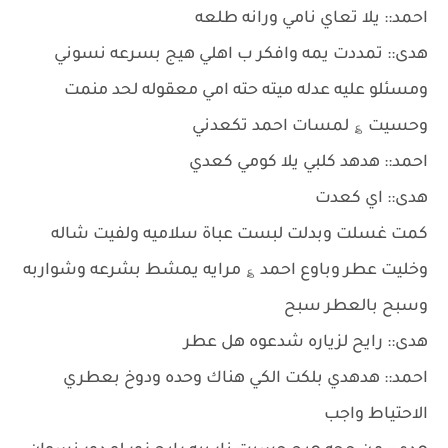
احمد:: يلا تعاي نامي ورانه طلعه
هدى:: تمددت يمه وافكر ب اهلي هيج بسرعه نسوني
ومسئلو عليه عدله ميته حته امي معقوله لحد منمت
وحسيت ؏ لمسات احمد تكعدني
احمد:: هدهد كلبي يلا كومي كعدي
هدى:: اي كعدت
كمت غسلت وبدلت لبست عباة سلاميه ولفيت شاله
وخليت عطر وباوع احمد ؏ مرايه يمشط بشرعه وشواربه
وسبح بالعطر سبح
هدى:: رايح لزياره شدعوه هل عطر
احمد:: هدهدي بلكت الكي هناك وحده ودوخ بعطري
الاحتياط واجب