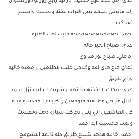
هدى:: من حجه هيج حسيت نار بيه رايح زور لو دور نسوان
زلم ماتملي عينهه بس التراب عفته وطلعت واسمع
ضحكته
احمد:: ههههههههههههه خايب احب الغيره
هدى:: صباح الخير خاله
ام علي::صباح نور هداوي
تعاي هاج هاي لفه وكلاص حليب لاطلعين ؏ معده خاليه
وراج طريق
هدى:: مكلت لا اخذتهه كلتهه. وشربت الحليب نزل احمد
شال غراض وطلعنه متوجهين ؏ كربلاء المقدسه قبلة
كل العاشقين اني بس تحركت سياره دخت ونعست
ونمت محسيت ايد احمد
احمد:: خايبه هدهد شبيج طريق كله نايمه اليشوفج