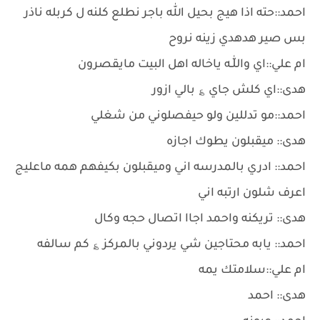
احمد::حته اذا هيج بحيل الله باجر نطلع كلنه ل كربله ناذر
بس صير هدهدي زينه نروح
ام علي::اي واللّٰـه ياخاله اهل البيت مايقصرون
هدى::اي كلش جاي ؏ بالي ازور
احمد::مو تدللين ولو حيفصلوني من شغلي
هدى:: ميقبلون يطوك اجازه
احمد:: ادري بالمدرسه اني وميقبلون بكيفهم همه ماعليج
اعرف شلون ارتبه اني
هدى:: تريكنه واحمد اجاا اتصال حجه وكال
احمد:: يابه محتاجين شي يردوني بالمركز ؏ كم سالفه
ام علي::سلامتك يمه
هدى:: احمد