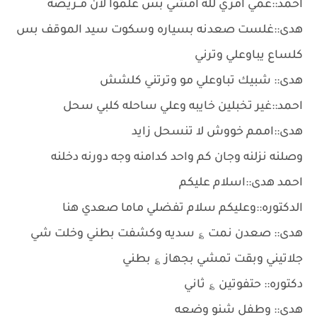
احمد::عمي امري لله امشي بس علموا لان مــريضة
هدى::غلست صعدنه بسياره وسكوت سيد الموقف بس
كلساع يباوعلي وترني
هدى:: شبيك تباوعلي مو وترتني كلشش
احمد::غير تخبلين خايبه وعلي ساحله كلبي سحل
هدى::اممم خووش لا تنسحل زايد
وصلنه نزلنه وجان كم واحد كدامنه وجه دورنه دخلنه
احمد هدى::اسلام عليكم
الدكتوره::وعليكم سلام تفضلي ماما صعدي هنا
هدى:: صعدن نمت ؏ سديه وكشفت بطني وخلت شي
جلاتيني وبقت تمشي بجهاز ؏ بطني
دكتوره:: حتفوتين ؏ ثاني
هدى:: وطفل شنو وضعه