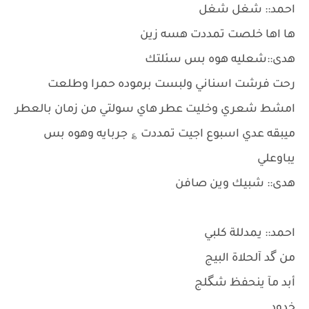
احمد:: شغل شغل
ها اها خلصت تمددت هسه زين
هدى::شعليه هوه بس سئلتك
رحت فرشت اسناني ولبست برموده حمرا وطلعت
امشط شعري وخليت عطر هاي سولتي من زمان بالعطر
ميبقه عدي اسبوع اجيت تمددت ؏ جربايه وهوه بس
يباوعلي
هدى:: شبيك وين صافن
احمد:: يمدللة كلبي
من گد آلحلاة البيج
أبد مآ ينحفظ شگلج
خدود