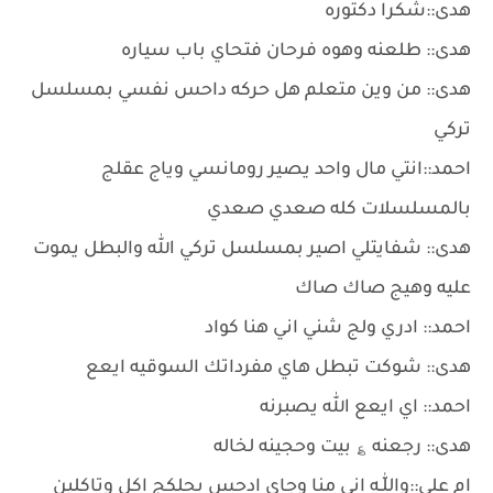
هدى::شكرا دكتوره
هدى:: طلعنه وهوه فرحان فتحاي باب سياره
هدى:: من وين متعلم هل حركه داحس نفسي بمسلسل
تركي
احمد::انتي مال واحد يصير رومانسي وياج عقلج
بالمسلسلات كله صعدي صعدي
هدى:: شفايتلي اصير بمسلسل تركي الله والبطل يموت
عليه وهيج صاك صاك
احمد:: ادري ولج شني اني هنا كواد
هدى:: شوكت تبطل هاي مفرداتك السوقيه ايعع
احمد:: اي ايعع الله يصبرنه
هدى:: رجعنه ؏ بيت وحجينه لخاله
ام علي::واللّٰـه اني منا وجاي ادحس بحلكج اكل وتاكلين