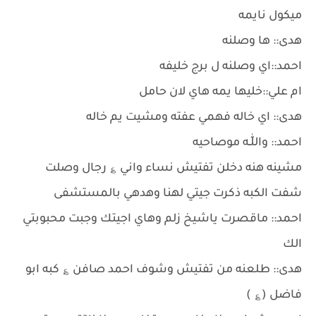
ميكول نايمه
هدى:: ها وصلنه
احمد::اي وصلنه ل برج خليفه
ام علي::خليها يمه هاي لان حامل
هدى:: اي خاله فهمي عفته ومشيت يم خاله
احمد:: واللّٰـه موصاحيه
مشينه هنه دخلن تفتيش نساء واني ؏ رجال وصلت
شفت الكبه ذكرت جيتي لهنا وهدهي بالمستشفى
احمد:: ماقصرت ياشيخ زلم وهاي اجيتك وجبت محبوبتي
الك
هدى:: طلعنه من تفتيش وشوف احمد صافن ؏ كبه ابو
فاضل (؏ )