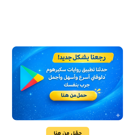
حمّل من هنا