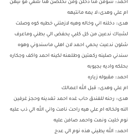
احمد:: شوفن منا دخلن ومن تخلصن هنا نلتقي مو تيهن
ام علي وهدى::لا يمه مانتيهه
هدى:: دخلنه اني وخاله وهيه لازمتني خطيه كوه وصلت
لشباك ندعين من كل كلبي يحفض الي بطني وماعرف
شلون ندعيت يحمي احمد لان اهلي ماسندوني وهوه
سندني صلينه ركعتين وطلعنه لكينه احمد واكف وجكاره
بحلكه واديه بجيوبه
احمد:: مقبوله زياره
ام علي وهدى:: قبل الله اعمالك
هدى:: رحنه للفندق حاب غده احمد تغدينه وحجز غرفين
النه ولخاله ام علي هيه راحت نامت واني الله الي ذب عليه
نوم خليت ونمت واحمد صافن عليه
احمد:: الله يطيني هذه نوم الي عدج