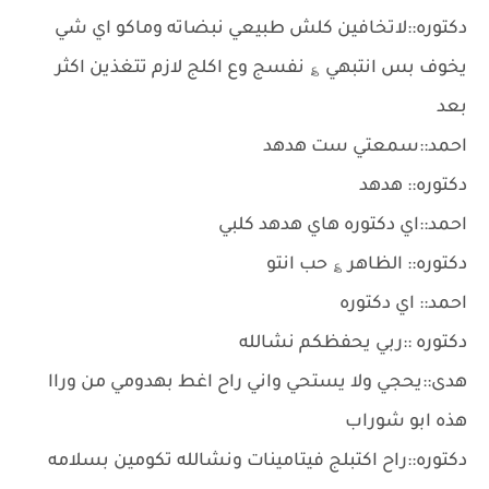
دكتوره::لاتخافين كلش طبيعي نبضاته وماكو اي شي
يخوف بس انتبهي ؏ نفسج وع اكلج لازم تتغذين اكثر
بعد
احمد::سمعتي ست هدهد
دكتوره:: هدهد
احمد::اي دكتوره هاي هدهد كلبي
دكتوره:: الظاهر ؏ حب انتو
احمد:: اي دكتوره
دكتوره ::ربي يحفظكم نشالله
هدى::يحجي ولا يستحي واني راح اغط بهدومي من وراا
هذه ابو شوراب
دكتوره::راح اكتبلج فيتامينات ونشالله تكومين بسلامه