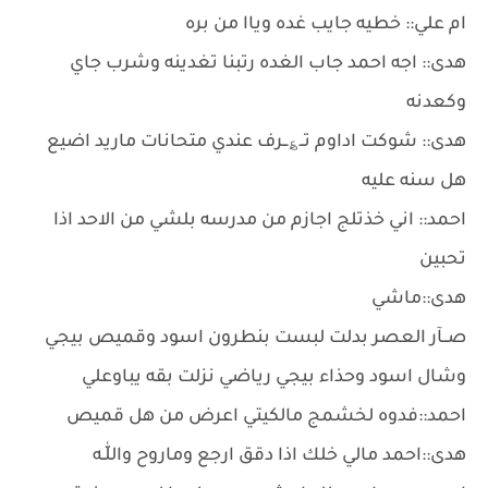
ام علي:: خطيه جايب غده وياا من بره
هدى:: اجه احمد جاب الغده رتبنا تغدينه وشرب جاي
وكعدنه
هدى:: شوكت اداوم تــ؏ــرف عندي متحانات ماريد اضيع
هل سنه عليه
احمد:: اني خذتلج اجازم من مدرسه بلشي من الاحد اذا
تحبين
هدى::ماشي
صــآر العصر بدلت لبست بنطرون اسود وقميص بيجي
وشال اسود وحذاء بيجي رياضي نزلت بقه يباوعلي
احمد::فدوه لخشمج مالكيتي اعرض من هل قميص
هدى::احمد مالي خلك اذا دقق ارجع وماروح واللّٰـه