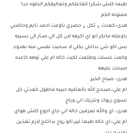
طبعا كلش شكرا لتفاعلكم وتعاليقكم الحلوه جدا
ممنونه الكم
هدى::كعدت ؏ ثكل ؏ خصري باوعت احمد نايم وحاضني
باوعتله مانكر انو اي اكرهه لان كل الي صــآر الي بسببه
بس اكو شي بداخلي يكلي لا سحبت نفسي منه بهدوء
وكمت غسلت وطلعت لكيت خاله ام علي توهه كاعده
صبحت عليهه
هدى:: صباح الخير
ام علي::صبحج الله بالعافيه حبيبه ماطول كعدتي خل
نسوي ريوك ونتريك اني وياج
هدى:: اي واللّٰـه تعرفين خاله اني جاي اجوع كلش هواي
ام علي::اي خاله طبعا غير اكو روح بداخلج لازم تغذين
نفسج زين