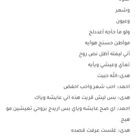
وشعر
وعيون
ولو مآ حآجه أعددلج
موآطن حسنج هوآيه
أني ليمته أظل نص روح
تعآي وعيشي ويآيه
هدى::الله حبيت
احمد:: احب شعر واحب احفض
هدى:: بس ليش قريت هذه اني عايشه وياك
احمد:: اي صح عايشه وياي بس اريدج بروحي تعيشين مو
هيج
هدى:: غلست عرفت قصده