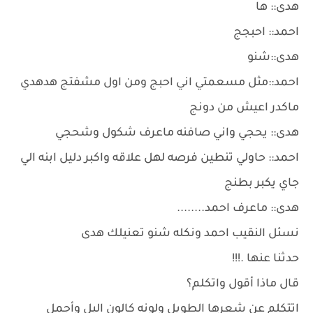
هدى:: ها
احمد:: احبجج
هدى::شنو
احمد::مثل مسعمتي اني احبج ومن اول مشفتج هدهدي
ماكدر اعيش من دونج
هدى:: يحجي واني صافنه ماعرف شكول وشحجي
احمد:: حاولي تنطين فرصه لهل علاقه واكبر دليل ابنه الي
جاي يكبر بطنج
هدى:: ماعرف احمد........
نسئل النقيب احمد ونكله شنو تعنيلك هدى
حدثنا عنها .!!!
قال ماذا أقول واتكلم؟
اتتكلم عن شعرها الطويل ولونه كالون اليل وأجمل