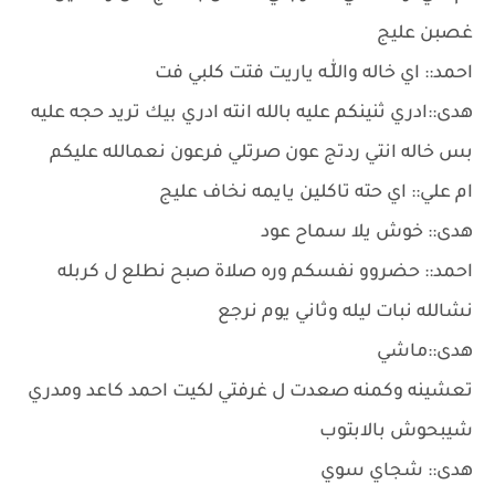
غصبن عليج
احمد:: اي خاله واللّٰـه ياريت فتت كلبي فت
هدى::ادري ثنينكم عليه بالله انته ادري بيك تريد حجه عليه
بس خاله انتي ردتج عون صرتلي فرعون نعمالله عليكم
ام علي:: اي حته تاكلين يايمه نخاف عليج
هدى:: خوش يلا سماح عود
احمد:: حضروو نفسكم وره صلاة صبح نطلع ل كربله
نشالله نبات ليله وثاني يوم نرجع
هدى::ماشي
تعشينه وكمنه صعدت ل غرفتي لكيت احمد كاعد ومدري
شيبحوش بالابتوب
هدى:: شجاي سوي