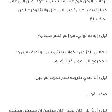
بركات : الزمن فرج عشرة السنين يا خوي، مين اللي عمل
فينا إكديه يا هلال؟ مين اللي جتل ولادنا وفرجنا عن
بعضينا؟!
ليل : إيه ده ثواني، هو إنتو كنتم صحاب؟!
الهلالي : أعز من الخوات يا بتي، بس لو أعرف مين ود
المحروج اللي عمل فينا إكديه.
ليل : أنا عندي طريقة نقدر نعرف هو مين.
صقر : قولي.
ليل : أولاً اللي كان بيقتل كان مطمن إن محدش هيشك