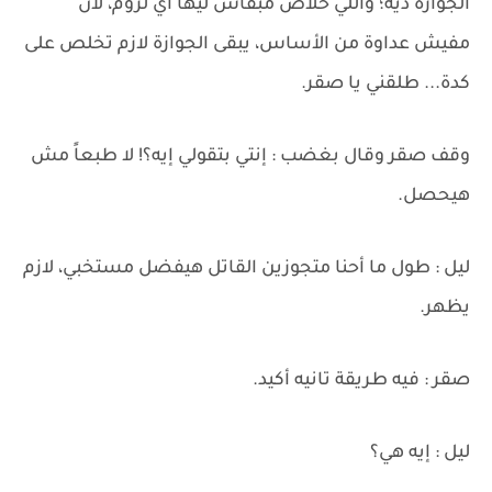
الجوازة ديه؛ واللي خلاص مبقاش ليها أي لزوم، لأن
مفيش عداوة من الأساس، يبقى الجوازة لازم تخلص على
كدة... طلقني يا صقر.
وقف صقر وقال بغضب : إنتي بتقولي إيه؟! لا طبعاً مش
هيحصل.
ليل : طول ما أحنا متجوزين القاتل هيفضل مستخبي، لازم
يظهر.
صقر : فيه طريقة تانيه أكيد.
ليل : إيه هي؟