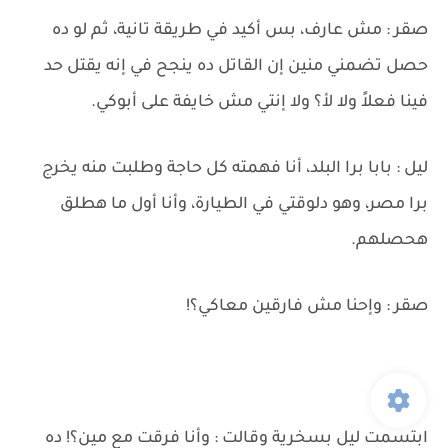
صقر : مش عارف، بس أكيد في طريقة تانية، ثم لو ده
حصل تضمني منين إن القاتل ده ينجح في إنه يقتل حد
فينا فعلاً ولا لأ؟ ولا إنتي مش خايفة على أبوكي.
ليل : بابا برا البلد، أنا فهمته كل حاجة وطلبت منه يخرج
برا مصر، وهو دلوقتي في الطيارة، وأنا أول ما هطلق
هحصلهم.
صقر : وإحنا مش فارقين معاكي؟!
ابتسمت ليل بسخرية وقالت : وأنا فرقت مع مين؟! ده