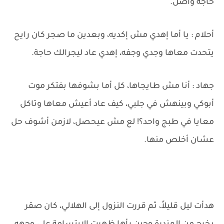
حاجة واصل.
أحلام : يا أما إهدي مش إكديه، وبعدين ما صجر كان رايح
يتحدت معاها وجدي وجفه، إهدي عاد ليجرالك حاجة.
جهاد : أنا مش طايجاها، كل أما بشوفها بفتكر موت
أبوكي وبينهش في جلبي، كيف عاد أعيش معاها وتاكل
معايا في طبج واحد؟! لع مش عيحصل، لازمن أشوف حل
عشان أخلص منها.
هدأت ليل قليلاً، ثم قررت النزول إلى الهلالي، كان صقر