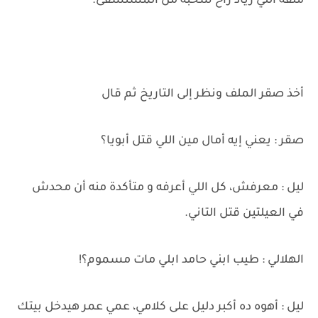
ملفه اللي زياد راح سحبه من المستشفى.
أخذ صقر الملف ونظر إلى التاريخ ثم قال
صقر : يعني إيه أمال مين اللي قتل أبويا؟
ليل : معرفش، كل اللي أعرفه و متأكدة منه أن محدش
في العيلتين قتل التاني.
الهلالي : طيب ابني حامد ابلي مات مسموم؟!
ليل : أهوه ده أكبر دليل على كلامي، عمي عمر هيدخل بيتك