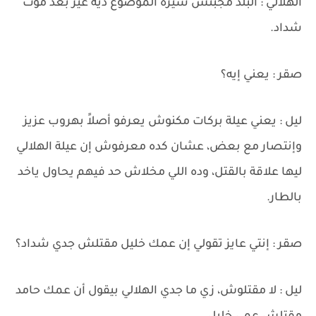
الهلالي : البلد مجبتش سيرة الموضوع ديه غير بعد موت
شداد.
صقر : يعني إيه؟
ليل : يعني عيلة بركات مكنوش يعرفو أصلاََ بهروب عزيز
وإنتصار مع بعض، عشان كده معرفوش إن عيلة الهلالي
ليها علاقة بالقتل، وده اللي مخلاش حد فيهم يحاول ياخد
بالطار.
صقر : إنتي عايز تقولي إن عمك خليل مقتلش جدي شداد؟
ليل : لا مقتلوش، زي ما جدي الهلالي بيقول أن عمك حامد