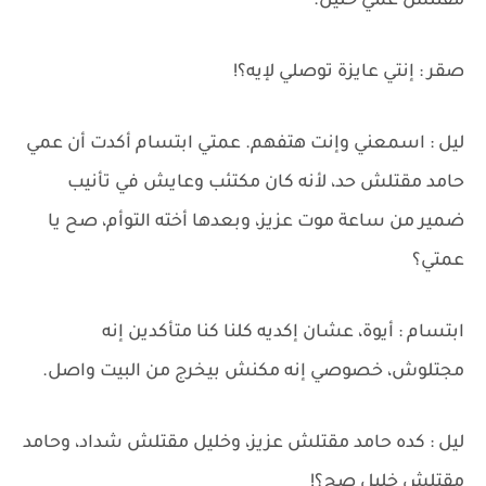
مقتلش عمي خليل.
صقر : إنتي عايزة توصلي لإيه؟!
ليل : اسمعني وإنت هتفهم. عمتي ابتسام أكدت أن عمي
حامد مقتلش حد، لأنه كان مكتئب وعايش في تأنيب
ضمير من ساعة موت عزيز، وبعدها أخته التوأم، صح يا
عمتي؟
ابتسام : أيوة، عشان إكديه كلنا كنا متأكدين إنه
مجتلوش، خصوصي إنه مكنش بيخرج من البيت واصل.
ليل : كده حامد مقتلش عزيز، وخليل مقتلش شداد، وحامد
مقتلش خليل صح؟!