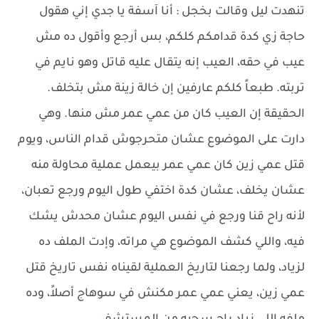
تنهدت ليل وقالت بخجل : أنا آسفة يا جدي إني هقول
حاجة زي كدة قدامكم كلكم، بس أرجع وأقول ده مش
عيب في حقه، العيب إنه يتقال عليه قاتل وهو نايم في
تربته. طبعاً كلكم عارفين إن خالة زينة مش بتخلف.
الحقيقة إن العيب كان من عمي عمر مش منها. وهي
دارت على الموضوع عشان متحرجوش قدام الناس، ويوم
قتل عمي زين كان عمي عمر بيعمل عملية محاولة منه
عشان يخلف، عشان كدة اختفي طول اليوم ورجع تعبان،
لأنه راح قنا ورجع في نفس اليوم عشان محدش يشك
فيه، واللي كشف الموضوع هي مراته، وإدت الملف ده
لزياد، ولما رجعنا لتاريخ العملية لقيناه نفس تاريخ قتل
عمي زين، يعني عمي عمر مكنش في سوهاج أصلاََ، وده