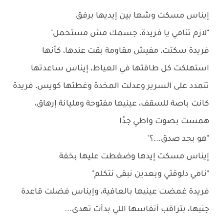
إيناس مسكت وشها بين إيديها برفق
"لازم تنامي يا فريدة، جسمك مش مستحمل"
فريدة سكتت، مفيش مقاومة بقت عندها، كأنها
استهلكت كل طاقتها في العياط، إيناس ساعدتها
تتمدد على السرير وعدلت المخدة وغطتها كويس، فريدة
كانت باصة للسقف، عينيها مفتوحة ومليانة إرهاق،
همست بصوت واطي جدًا
"هو بجد صدق...؟"
إيناس مسكت إيدها وضغطت عليها بخفة
"نامي دلوقتي وبعدين نبقى نتكلم"
فريدة غمضت عينيها بالعافية، وإيناس فضلت قاعدة
جنبها، بتراقب أنفاسها اللي بدأت تهدى...