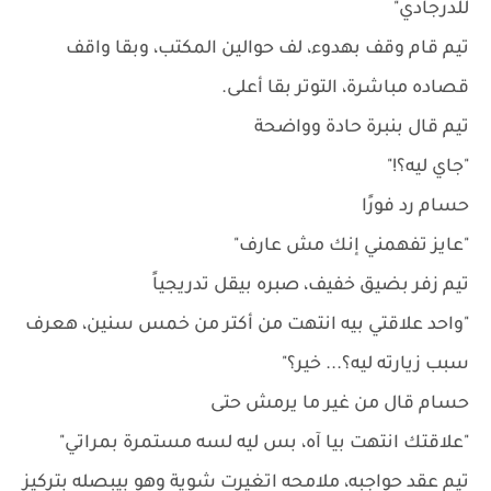
للدرجادي"
تيم قام وقف بهدوء، لف حوالين المكتب، وبقا واقف
قصاده مباشرة، التوتر بقا أعلى.
تيم قال بنبرة حادة وواضحة
"جاي ليه؟!"
حسام رد فورًا
"عايز تفهمني إنك مش عارف"
تيم زفر بضيق خفيف، صبره بيقل تدريجياً
"واحد علاقتي بيه انتهت من أكتر من خمس سنين، هعرف
سبب زيارته ليه؟... خير؟"
حسام قال من غير ما يرمش حتى
"علاقتك انتهت بيا آه، بس ليه لسه مستمرة بمراتي"
تيم عقد حواجبه، ملامحه اتغيرت شوية وهو بيبصله بتركيز