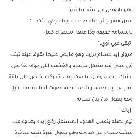
وهو باصص في عينه مباشرة
"بس متقوليش إنك صدقت وإنك جاي تتأكد..."
بابتسامة خفيفة جدًا فيها استهزاء كمل
"تبقى غبي أوي."
عروق إيد حسام برزت وهو قابض عليها بقوة، عينه ثبتت
في عيون تيم بشكل مرعب، والغضب اللي جواه بقا على
وشك ينفجر، وقبل ما يفكر إيده اتحركت، قبض على ياقة
قميص تيم بعنف وشده ناحيته، صوت أنفاسه بقا تقيل
وهو بيقول من بين سنانه
"إياك "
تيم بصله بنفس الهدوء المستفز، رفع إيده بهدوء فك
قبضة حسام عن هدومه وهو بيقول بنبرة شبه ساخرة