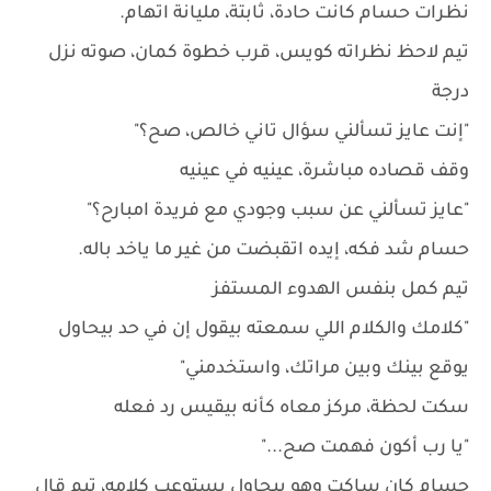
نظرات حسام كانت حادة، ثابتة، مليانة اتهام.
تيم لاحظ نظراته كويس، قرب خطوة كمان، صوته نزل
درجة
"إنت عايز تسألني سؤال تاني خالص، صح؟"
وقف قصاده مباشرة، عينيه في عينيه
"عايز تسألني عن سبب وجودي مع فريدة امبارح؟"
حسام شد فكه، إيده اتقبضت من غير ما ياخد باله.
تيم كمل بنفس الهدوء المستفز
"كلامك والكلام اللي سمعته بيقول إن في حد بيحاول
يوقع بينك وبين مراتك، واستخدمني"
سكت لحظة، مركز معاه كأنه بيقيس رد فعله
"يا رب أكون فهمت صح..."
حسام كان ساكت وهو بيحاول يستوعب كلامه، تيم قال