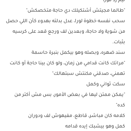
تيم رد فورًا
"طالما مجيتش أشتكيلك دي حاجة متخصكش"
سحب نفسه خطوة لورا، عدل بدلته بهدوء كأن اللي حصل
من شوية ولا حاجة، وبعدين لف ورجع قعد على كرسيه
بثبات.
سند ضهره، وبصله وهو بيكمل بنبرة حاسمة
"مراتك كانت قدامي من زمان، ولو كان بينا حاجة أو كانت
تهمني، صدقني مكنتش سبتهالك"
سكت ثواني وكمل
"يمكن ممتن ليها في بعض الأمور، بس مش أكتر من
كده"
كلامه كان مباشر، قاطع، مفيهوش لف ودوران
كمل وهو بيشبك إيده قدامه