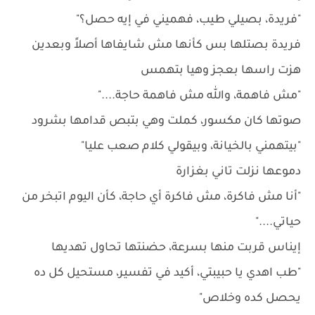
"فريدة، بصيلي طيب، فهميني في إيه حصل؟"
فريدة بصتلها بس كأنها مش شايفاها أصلاً وبعدين
هزت راسها بعجز وهيا بتهمس
"مش فاهمة، والله مش فاهمة حاجة...."
صوتها كان مكسور، كملت وهي بتبص قدامها بشرود
"بيتهمني بالخيانة، وبيقولي كلام صعب عليا"
دموعها نزلت تاني بغزارة
"أنا مش فاكرة، مش فاكرة أي حاجة، كأن اليوم اتبخر من
حياتي...."
إيناس قربت منها بسرعة، حضنتها تحاول تهديها
"طب اهدي يا حبيبتي، أكيد في تفسير، مستحيل كل ده
يحصل كده وخلاص"