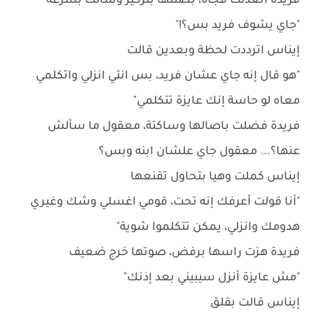
فريدة اتعدلت فجأة، بصتلها بتركيز وسألت بسرعة
"جاي يشوف فريد بس؟!"
إيناس اترددت لحظة وبعدين قالت
"هو قال إنه جاي عشان فريد، بس انتي انزلي واتكلمي
معاه لو حاسة إنك عايزة تتكلمي"
فريدة فضلت باصالها وساكتة، معقول ما سألش
عنها؟... معقول جاي علشان ابنه وبس؟
إيناس كملت وهيا بتحاول تقنعها
"أنا قولت أعرفك إنه تحت، قومي اغسلي وشك وغيري
هدومك وانزلي، يمكن تتكلموا شوية"
فريدة هزت راسها برفض، صوتها خرج ضعيف
"مش عايزة أنزل سيبيني بعد إذنك"
إيناس قالت بقلق