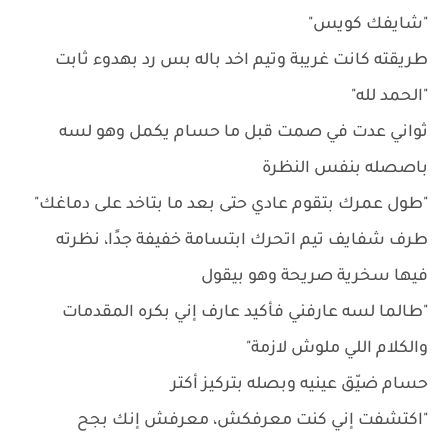
"شايفك كويس"
طريقته كانت غريبة وتيم اخد باله بس رد بهدوء ثابت
"الحمد لله"
ثواني عدت في صمت قبل ما حسام يكمل وهو لسه
باصصله بنفس النظرة
"طول عمرك بتقوم عادي حتى بعد ما بتاخد على دماغك"
طرف شفايف تيم اتحرك ابتسامة خفيفة جدًا، نظرته
فيها سخرية صريحة وهو بيقول
"طالما لسه عارفني فأكيد عارف إني بكره المقدمات
والكلام اللي ملوش لازمة"
حسام ضيّق عينيه وبصله بتركيز أكتر
"اكتشفت إني كنت معرفكش، معرفش إنك بجح