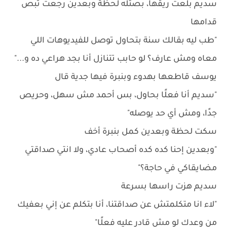
سديم بلعت ريقها، بصتله لحظة وبعدين رجعت تبص
قدامها
"طب ليه بقالك سنة بتحاول توصل للفيديوهات اللي
معاه ومش عارف؟ لو حابب تتنازل أنا بجد هراعي ده و..."
يوسف قاطعها بهدوء وبنبرة فيها جدية قال
"سديم أنا فعلًا بحاول، بس أحمد مش سهل، وحريص
جدًا، ومش أي حد يوصله"
سكت لحظة وبعدين كمل بنبرة أخف
"وبعدين إحنا كده كده أصحاب عادي، ولا انتي صداقتي
مضايقاكي في حاجة؟"
سديم هزت راسها بسرعة
"لاء انا متكلمتش عن صداقتنا، أنا بتكلم عن إني بعفيك
من وعدك لو مش قادر عليه فعلًا"