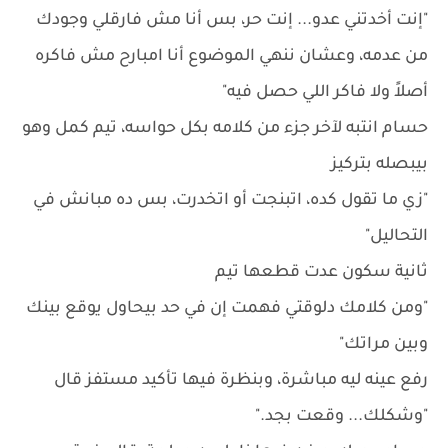
"إنت أخدتني عدو... إنت حر، بس أنا مش فارقلي وجودك
من عدمه، وعشان ننهي الموضوع أنا امبارح مش فاكره
أصلاً ولا فاكر اللي حصل فيه"
حسام انتبه لآخر جزء من كلامه بكل حواسه، تيم كمل وهو
بيبصله بتركيز
"زي ما تقول كده، اتبنجت أو اتخدرت، بس ده مبانش في
التحاليل"
ثانية سكون عدت قطعها تيم
"ومن كلامك دلوقتي فهمت إن في حد بيحاول يوقع بينك
وبين مراتك"
رفع عينه ليه مباشرة، وبنظرة فيها تأكيد مستفز قال
"وشكلك... وقعت بجد."