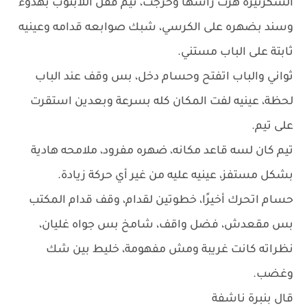
السكرتيرة هزت راسها وخرجت، تيم قفل اللابتوب بهدوء
وسند بضهره على الكرسي، شبك صوابعه قدامه وعينيه
ثابتة على الباب مستني.
ثواني والباب اتفتح وحسام دخل، بس وقف عند الباب
لحظة، عينيه لفت المكان كله بسرعة وبعدين استقرت
على تيم.
تيم كان لسه قاعد مكانه، ضهره مفرود، ملامحه هادية
بشكل مستفز، عينيه عليه من غير أي حركة زيادة.
حسام اتحرك أخيرًا، خطوتين لقدام، وقف قدام المكتب
بس مقعدش، فضل واقف، شامخ بس جواه غليان،
نظراته كانت غريبة ومش مفهومة، خليط بين شك
وغضب.
قال بنبرة ناشفة