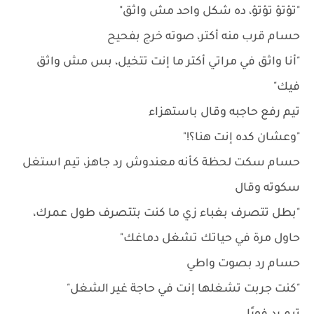
"تؤتؤ تؤتؤ، ده شكل واحد مش واثق"
حسام قرب منه أكتر، صوته خرج بفحيح
"أنا واثق في مراتي أكتر ما إنت تتخيل، بس مش واثق
فيك"
تيم رفع حاجبه وقال باستهزاء
"وعشان كده إنت هنا؟!"
حسام سكت لحظة كأنه معندوش رد جاهز، تيم استغل
سكوته وقال
"بطل تتصرف بغباء زي ما كنت بتتصرف طول عمرك،
حاول مرة في حياتك تشغل دماغك"
حسام رد بصوت واطي
"كنت جربت تشغلها إنت في حاجة غير الشغل"