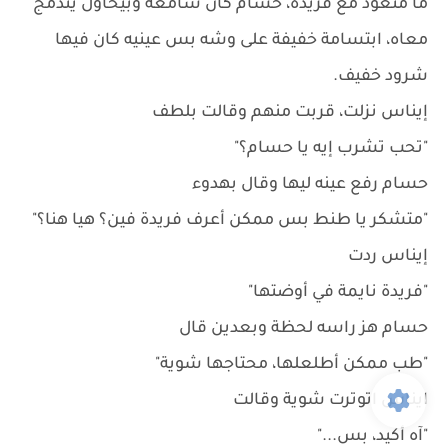
ما متعود مع فريده، حسام كان سامعه وبيحاول يندمج
معاه، ابتسامة خفيفة على وشه بس عينيه كان فيها
شرود خفيف.
إيناس نزلت، قربت منهم وقالت بلطف
"تحب تشرب إيه يا حسام؟"
حسام رفع عينه ليها وقال بهدوء
"متشكر يا طنط بس ممكن أعرف فريدة فين؟ هيا هنا؟"
إيناس ردت
"فريدة نايمة في أوضتها"
حسام هز راسه لحظة وبعدين قال
"طب ممكن أطلعلها، محتاجها شوية"
ايناس اتوترت شوية وقالت
"آه أكيد، بس..."