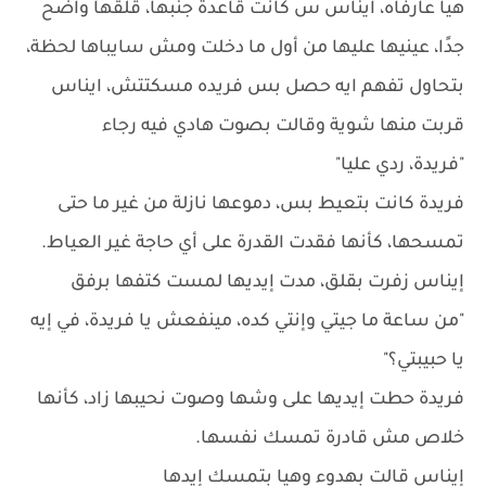
هيا عارفاه، ايناس س كانت قاعدة جنبها، قلقها واضح
جدًا، عينيها عليها من أول ما دخلت ومش سايباها لحظة،
بتحاول تفهم ايه حصل بس فريده مسكتتش، ايناس
قربت منها شوية وقالت بصوت هادي فيه رجاء
"فريدة، ردي عليا"
فريدة كانت بتعيط بس، دموعها نازلة من غير ما حتى
تمسحها، كأنها فقدت القدرة على أي حاجة غير العياط.
إيناس زفرت بقلق، مدت إيديها لمست كتفها برفق
"من ساعة ما جيتي وإنتي كده، مينفعش يا فريدة، في إيه
يا حبيبتي؟"
فريدة حطت إيديها على وشها وصوت نحيبها زاد، كأنها
خلاص مش قادرة تمسك نفسها.
إيناس قالت بهدوء وهيا بتمسك إيدها