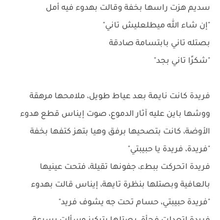
سديم هزت راسها بخفة وقالت بهدوء فيه أمل
"إن شاء الله ميطلعليش تاني"
بصتله تاني بابتسامة صادقة
"شكرًا تاني بجد"
فريدة كانت نايمة بعد عياط طويل، ملامحها مرهقة
ووشها باين عليه آثار الدموع، صوت إيناس قطع هدوء
الأوضة، كانت بتصحيها برفق وهيا بتهز كتفها بخفة
"فريدة، فريدة يا حبيبتي"
فريدة اتحركت ببطء، جفونها تقيلة، فتحت عينيها
بالعافية وبصتلها بنظرة تايهة، إيناس قالت بهدوء
"فريدة حبيبتي، حسام تحت جه يشوف فريد"