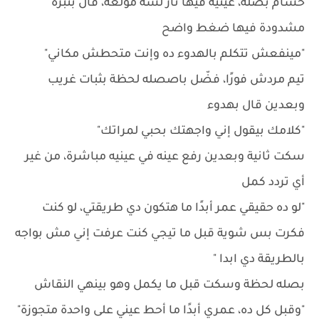
حسام بصله، عينيه فيها نار لسه مولعة، قال بنبرة
مشدودة فيها ضغط واضح
"مينفعش تتكلم بالهدوء ده وإنت متحطش مكاني"
تيم مردش فورًا، فضّل باصصله لحظة بثبات غريب
وبعدين قال بهدوء
"كلامك بيقول إني واجهتك بحبي لمراتك"
سكت ثانية وبعدين رفع عينه في عينيه مباشرة، من غير
أي تردد كمل
"لو ده حقيقي عمر أبدًا ما هتكون دي طريقتي، لو كنت
فكرت بس شوية قبل ما تيجي كنت عرفت إني مش بواجه
بالطريقة دي ابدا "
بصله لحظة وسكت قبل ما يكمل وهو بينهي النقاش
"وقبل كل ده، عمري أبدًا ما أحط عيني على واحدة متجوزة"