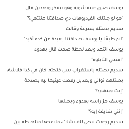
يوسف ضيق عينه شوية وهو بيفكر وبعدين قال
"هو لو جبتلك الفيديوهات دي صداقتنا هتنتهي؟"
سديم بصتله بسرعة وقالت
"لاء طبعًا يا يوسف صداقتنا بعيدة عن كده أكيد"
يوسف اتنهد وبعد لحظة صمت قال بهدوء
"افتحي التابلوه"
سديم بصتله باستغراب بس فتحته، كان في كذا فلاشة،
بصتلهم ثواني وبعدين رفعت عينيها ليه بصدمة
"إنت جبتهم؟!"
يوسف هز راسه بهدوء وبصلها
"إنتي شايفة إيه؟"
سديم رجعت تبص للفلاشات، ملامحها متلغبطة بين