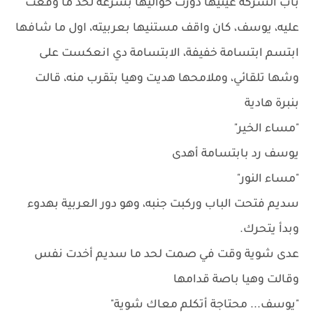
باب الشركة عينيها دورت حواليها بسرعة لحد ما وقعت
عليه، يوسف، كان واقف مستنيها بعربيته، اول ما شافها
ابتسم ابتسامة خفيفة، الابتسامة دي انعكست على
وشها تلقائي، وملامحها هديت وهيا بتقرب منه، قالت
بنبرة هادية
"مساء الخير"
يوسف رد بابتسامة أهدى
"مساء النور"
سديم فتحت الباب وركبت جنبه، وهو دور العربية بهدوء
وبدأ يتحرك.
عدى شوية وقت في صمت لحد ما سديم أخدت نفس
وقالت وهيا باصة قدامها
"يوسف... محتاجة أتكلم معاك شوية"