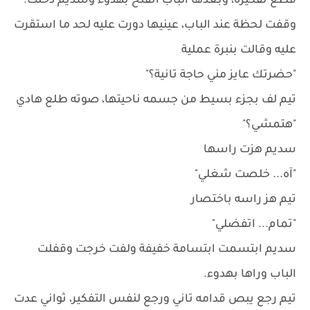
قطع تفكيره، وبعدها الباب اتفتح بهدوء وسديم دخلت.
وقفت لحظة عند الباب، عينيها دورت عليه لحد ما استقرت
عليه وقالت بنبرة عملية
"حضرتك عايز مني حاجة تانية؟"
تيم لف بجزء بسيط من جسمه ناحيتها، صوته طلع هادي
"هتمشي؟"
سديم هزت راسها
"آه... خلصت شغلي"
تيم هز راسه باختصار
"تمام... اتفضلي"
سديم ابتسمت ابتسامة خفيفة ولفت خرجت وقفلت
الباب وراها بهدوء.
تيم رجع يبص قدامه تاني ورجع لنفس التفكير، ثواني عدت