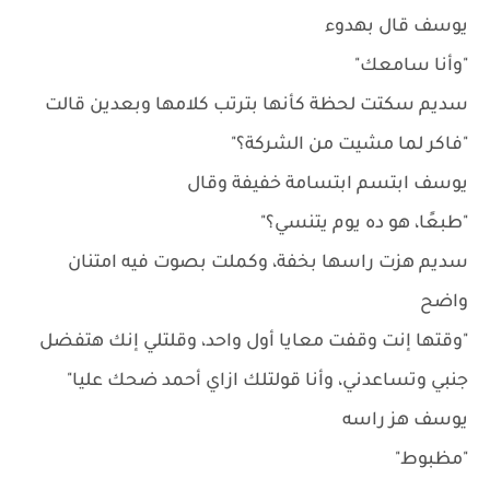
يوسف قال بهدوء
"وأنا سامعك"
سديم سكتت لحظة كأنها بترتب كلامها وبعدين قالت
"فاكر لما مشيت من الشركة؟"
يوسف ابتسم ابتسامة خفيفة وقال
"طبعًا، هو ده يوم يتنسي؟"
سديم هزت راسها بخفة، وكملت بصوت فيه امتنان
واضح
"وقتها إنت وقفت معايا أول واحد، وقلتلي إنك هتفضل
جنبي وتساعدني، وأنا قولتلك ازاي أحمد ضحك عليا"
يوسف هز راسه
"مظبوط"