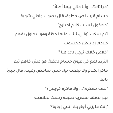
"مراتك؟... وأنا مالي بيها أصلاً"
حسام قرب نص خطوة، قال بصوت واطي شوية
"معقول نسيت كلام امبارح"
تيم سكت ثواني، ثبتت عليه لحظة وهو بيحاول يفهم
كلامه، رد ببطء محسوب
"كلامي خلاك تيجي لحد هنا؟"
التردد لمع في عيون حسام لحظة، هو مش فاهم تيم
فاكر الكلام ولا بيلعب بيه، حس بتناقض رهيب، قال بنبرة
ثابتة
"تحب تفتكره؟... ولا فاكره كويس؟"
تيم بصله، سخرية خفيفة رجعت لملامحه
"إنت عايزني أجاوبك أنهي إجابة؟"