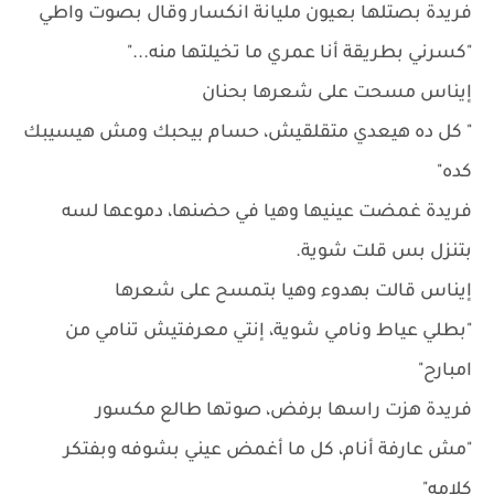
فريدة بصتلها بعيون مليانة انكسار وقال بصوت واطي
"كسرني بطريقة أنا عمري ما تخيلتها منه..."
إيناس مسحت على شعرها بحنان
" كل ده هيعدي متقلقيش، حسام بيحبك ومش هيسيبك
كده"
فريدة غمضت عينيها وهيا في حضنها، دموعها لسه
بتنزل بس قلت شوية.
إيناس قالت بهدوء وهيا بتمسح على شعرها
"بطلي عياط ونامي شوية، إنتي معرفتيش تنامي من
امبارح"
فريدة هزت راسها برفض، صوتها طالع مكسور
"مش عارفة أنام، كل ما أغمض عيني بشوفه وبفتكر
كلامه"