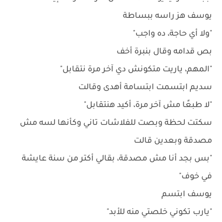
يوسف هز راسه ببساطة
"ولا أي حاجة، ده واجب"
بص قدامه وقال بنبرة أخف
"المهم، ياريت متكونش دي آخر مرة نتقابل"
سديم ابتسمت ابتسامة أهدى وقالت
"لا طبعًا مش آخر مرة، أكيد هنتقابل"
سكتت لحظة وبصت للفلاشات تاني وكأنها لسه مش
مصدقة وبعدين قالت
"بس بجد أنا مش مصدقة، بقالي أكتر من سنة عايشة
في خوف"
يوسف ابتسم
"يارب تكوني خلصتي منه للأبد"