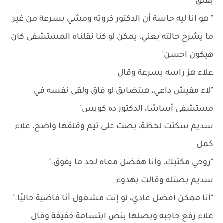
بقلق
" هو انا ليه حاسة أن الدكتور كروته ومشي بسرعة من غير
ما يشرح حالته يعني، يمكن لو كنا نقلناه المستشفى كان
هيكون احسن"
علاء هز راسه بسرعة وقال
"لاء مفيش داعي، هيتضايق لو فاق ولقى نفسه في
مستشفى أساسًا، الدكتور ده كويس"
سديم سكتت لحظة، بصت على تيم وقلقها واضح، علاء
كمل
"روحي مكتبك، وأنا هفضل معاه لحد ما يفوق."
سديم بصتله وقالت بهدوء
"أنا ممكن أفضل عادي، لو إنت مشغول أنا فاضية حاليًا."
علاء رفع حاجبه وبصلها بنص ابتسامة خفيفة وقال