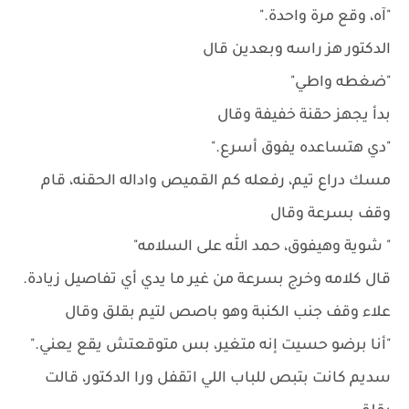
"آه، وقع مرة واحدة."
الدكتور هز راسه وبعدين قال
"ضغطه واطي"
بدأ يجهز حقنة خفيفة وقال
"دي هتساعده يفوق أسرع."
مسك دراع تيم، رفعله كم القميص واداله الحقنه، قام
وقف بسرعة وقال
" شوية وهيفوق، حمد الله على السلامه"
قال كلامه وخرج بسرعة من غير ما يدي أي تفاصيل زيادة.
علاء وقف جنب الكنبة وهو باصص لتيم بقلق وقال
"أنا برضو حسيت إنه متغير، بس متوقعتش يقع يعني."
سديم كانت بتبص للباب اللي اتقفل ورا الدكتور، قالت