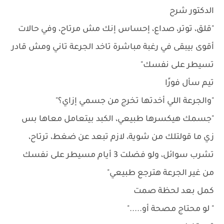
الدكتور شرح
"قلق، توتر، صداع، إحساس إنك مش مرتاح، وفي حالات
أقوى بيبقى في رغبة مباشرة تاخد الجرعة تاني ومش قادر
تسيطر على نفسك"
تيم سأل فورًا
"والجرعة اللي أخدتها تخرج من جسمي إزاي؟"
"جسمك هيكسرها طبيعي، الكبد بيتعامل معاها بس
زي ما قولتلك من شوية، لازم تبعد عن ضغط، ترتاح،
تشرب سوائل، ولو فضلت 3 أيام مسيطر على نفسك
من غير الجرعة هترجع طبيعي"
كمل بعد لحظة صمت
" لو محتاج مصحة أو....."