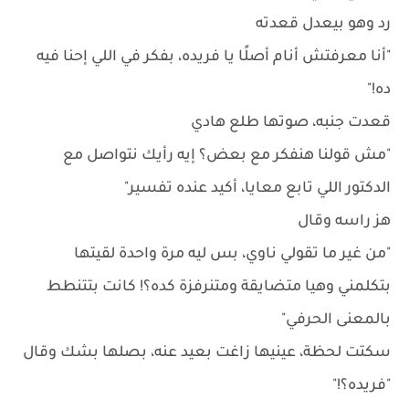
رد وهو بيعدل قعدته
"أنا معرفتش أنام أصلًا يا فريده، بفكر في اللي إحنا فيه
ده!"
قعدت جنبه، صوتها طلع هادي
"مش قولنا هنفكر مع بعض؟ إيه رأيك نتواصل مع
الدكتور اللي تابع معايا، أكيد عنده تفسير"
هز راسه وقال
"من غير ما تقولي ناوي، بس ليه مرة واحدة لقيتها
بتكلمني وهيا متضايقة ومتنرفزة كده؟! كانت بتتنطط
بالمعنى الحرفي"
سكتت لحظة، عينيها زاغت بعيد عنه، بصلها بشك وقال
"فريده؟!"