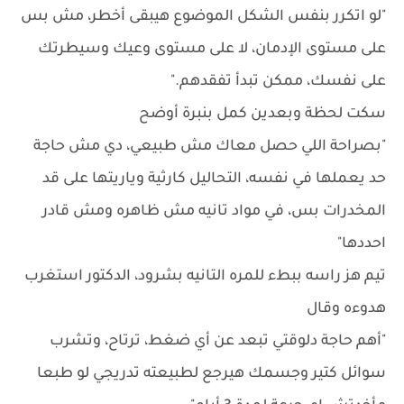
"لو اتكرر بنفس الشكل الموضوع هيبقى أخطر، مش بس
على مستوى الإدمان، لا على مستوى وعيك وسيطرتك
على نفسك، ممكن تبدأ تفقدهم."
سكت لحظة وبعدين كمل بنبرة أوضح
"بصراحة اللي حصل معاك مش طبيعي، دي مش حاجة
حد يعملها في نفسه، التحاليل كارثية وياريتها على قد
المخدرات بس، في مواد تانيه مش ظاهره ومش قادر
احددها"
تيم هز راسه ببطء للمره التانيه بشرود، الدكتور استغرب
هدوءه وقال
"أهم حاجة دلوقتي تبعد عن أي ضغط، ترتاح، وتشرب
سوائل كتير وجسمك هيرجع لطبيعته تدريجي لو طبعا