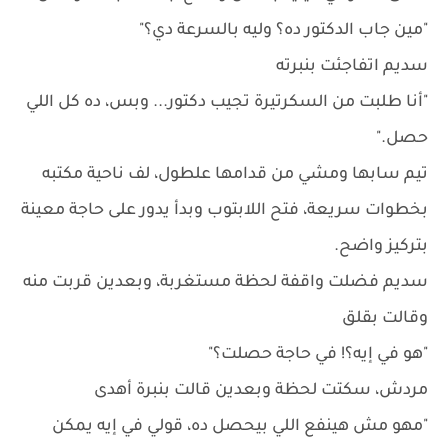
"مين جاب الدكتور ده؟ وليه بالسرعة دي؟"
سديم اتفاجئت بنبرته
"أنا طلبت من السكرتيرة تجيب دكتور... وبس، ده كل اللي
حصل."
تيم سابها ومشي من قدامها علطول، لف ناحية مكتبه
بخطوات سريعة، فتح اللابتوب وبدأ يدور على حاجة معينة
بتركيز واضح.
سديم فضلت واقفة لحظة مستغربة، وبعدين قربت منه
وقالت بقلق
"هو في إيه؟! في حاجة حصلت؟"
مردش، سكتت لحظة وبعدين قالت بنبرة أهدى
"مهو مش هينفع اللي بيحصل ده، قولي في إيه يمكن