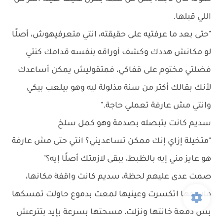
اللي قبلها.
"حتى بعد ما عرفتيه على حقيقته، انتي متعرفيهوش، أصلًا
لو مكانش هددك وكشف أوراقه بنفسه قدامك كنتي
فضلتي مختوم على قفاكي، فمتقوليش يمكن أساعدك
لأنك بقالك أكتر من سنة مذلولة ليه وهو بيلعب بيكي
وانتي مش عارفة تعملي حاجة."
سديم كانت بتبصله بصدمة وهو كمل سلخ
"متخيلة إزاي إنك ممكن تساعديني؟ انتي حتى مش عارفة
هو عايز مني إيه بالظبط، يبقى لازمتك أصلًا إيه؟"
صمت عدى عليهم لحظة، سديم كانت واقفة مكانها،
ملامحها اتكسرت وعينيها لمعت بدموع حاولت تمسكها
بس دمعة خانتها ونزلت، مسحتها بسرعة بإيد بتترعش