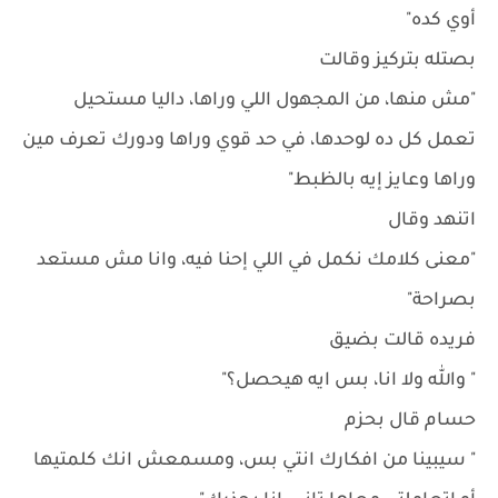
أوي كده"
بصتله بتركيز وقالت
"مش منها، من المجهول اللي وراها، داليا مستحيل
تعمل كل ده لوحدها، في حد قوي وراها ودورك تعرف مين
وراها وعايز إيه بالظبط"
اتنهد وقال
"معنى كلامك نكمل في اللي إحنا فيه، وانا مش مستعد
بصراحة"
فريده قالت بضيق
" والله ولا انا، بس ايه هيحصل؟"
حسام قال بحزم
" سيبينا من افكارك انتي بس، ومسمعش انك كلمتيها