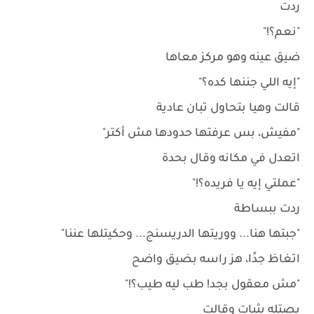
ردت
"نعم؟!"
ضيق عينه وهو مركز معاها
"إيه اللي جننها كده؟"
قالت وهيا بتحاول تبان عادية
"مفيش، بس عرفتها حدودها مش أكتر"
اتعدل في مكانه وقال بحدة
"عملتي إيه يا فريده؟!"
ردت ببساطة
"جبتها هنا... ووريتها الدريسنج... وحكيتلها عننا"
اتغاظ جدًا، هز راسه بضيق واضح
"مش معقول بجد! طب ليه طيب؟!"
بصتله بثبات وقالت