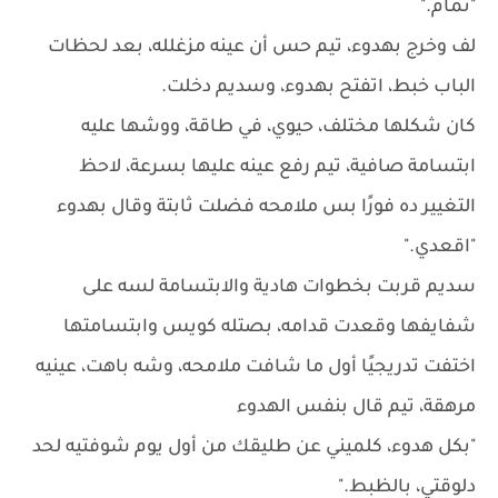
"تمام."
لف وخرج بهدوء، تيم حس أن عينه مزغلله، بعد لحظات
الباب خبط، اتفتح بهدوء، وسديم دخلت.
كان شكلها مختلف، حيوي، في طاقة، ووشها عليه
ابتسامة صافية، تيم رفع عينه عليها بسرعة، لاحظ
التغيير ده فورًا بس ملامحه فضلت ثابتة وقال بهدوء
"اقعدي."
سديم قربت بخطوات هادية والابتسامة لسه على
شفايفها وقعدت قدامه، بصتله كويس وابتسامتها
اختفت تدريجيًا أول ما شافت ملامحه، وشه باهت، عينيه
مرهقة، تيم قال بنفس الهدوء
"بكل هدوء، كلميني عن طليقك من أول يوم شوفتيه لحد
دلوقتي، بالظبط."