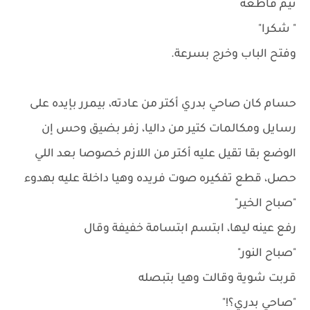
تيم قاطعه
" شكرا"
وفتح الباب وخرج بسرعة.
حسام كان صاحي بدري أكتر من عادته، بيمرر بإيده على
رسايل ومكالمات كتير من داليا، زفر بضيق وحس إن
الوضع بقا تقيل عليه أكتر من اللازم خصوصا بعد اللي
حصل، قطع تفكيره صوت فريده وهيا داخلة عليه بهدوء
"صباح الخير"
رفع عينه ليها، ابتسم ابتسامة خفيفة وقال
"صباح النور"
قربت شوية وقالت وهيا بتبصله
"صاحي بدري؟!"