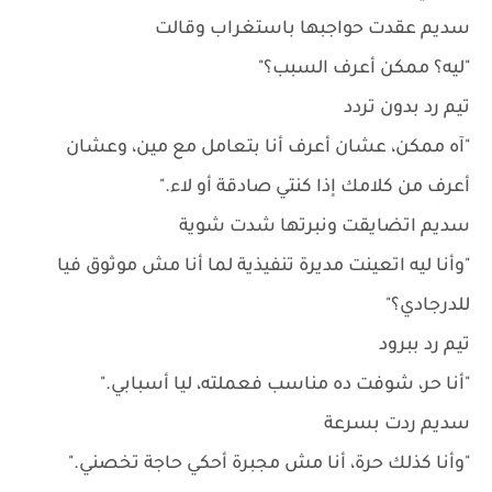
سديم عقدت حواجبها باستغراب وقالت
"ليه؟ ممكن أعرف السبب؟"
تيم رد بدون تردد
"آه ممكن، عشان أعرف أنا بتعامل مع مين، وعشان
أعرف من كلامك إذا كنتي صادقة أو لاء."
سديم اتضايقت ونبرتها شدت شوية
"وأنا ليه اتعينت مديرة تنفيذية لما أنا مش موثوق فيا
للدرجادي؟"
تيم رد ببرود
"أنا حر، شوفت ده مناسب فعملته، ليا أسبابي."
سديم ردت بسرعة
"وأنا كذلك حرة، أنا مش مجبرة أحكي حاجة تخصني."