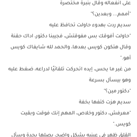
على انفعاله وقال بنبرة مختصرة
"أممم... وبعدين؟"
سديم ردت بهدوء حاولت تحافظ عليه
"حاولت أفوقك بس مفوقتش، فجيبنا دكتور، اداك حقنة
وقال هتكون كويس بعدها، والحمد لله شايفاك كويس
أهو."
من غير ما يحس، إيده اتحركت تلقائيًا لدراعه، ضغط عليه
وهو بيسأل بسرعة
"دكتور مين؟"
سديم هزت كتفها بخفة
"معرفش، دكتور وخلاص، المهم إنك فوقت وبقيت
كويس."
القلق ظهر في عينيه بشكل واضح، بصلها بحدة وسأل