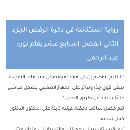
رواية استثنائية في دائرة الرفض الجزء
الثاني الفصل السابع عشر بقلم نوره
عبد الرحمن
"النتايج بتوضح إن في مواد أفيونية في جسمك، النوع ده
بيبقى قوي جدًا وبيأثر على الجهاز العصبي بشكل مباشر،
غالبًا بيتاخد عن طريق الحقن."
تيم فضل ساكت لحظة، عينيه ثابتة على الدكتور، الدكتور
كمل بجدية
"ده أقرب تفسير للي حصلك، والنسبة اللي عندك مش