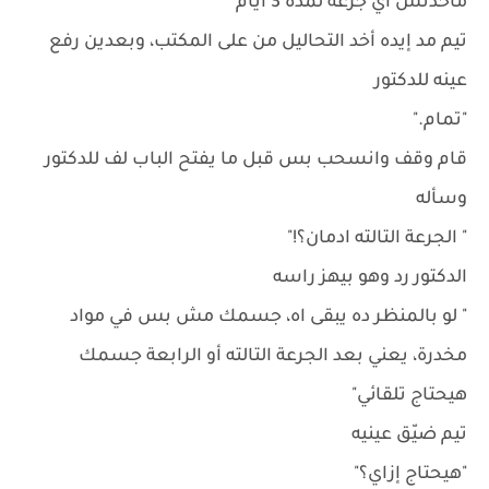
مأخدتش اي جرعة لمدة 3 أيام"
تيم مد إيده أخد التحاليل من على المكتب، وبعدين رفع
عينه للدكتور
"تمام."
قام وقف وانسحب بس قبل ما يفتح الباب لف للدكتور
وسأله
" الجرعة التالته ادمان؟!"
الدكتور رد وهو بيهز راسه
" لو بالمنظر ده يبقى اه، جسمك مش بس في مواد
مخدرة، يعني بعد الجرعة التالته أو الرابعة جسمك
هيحتاج تلقائي"
تيم ضيّق عينيه
"هيحتاج إزاي؟"