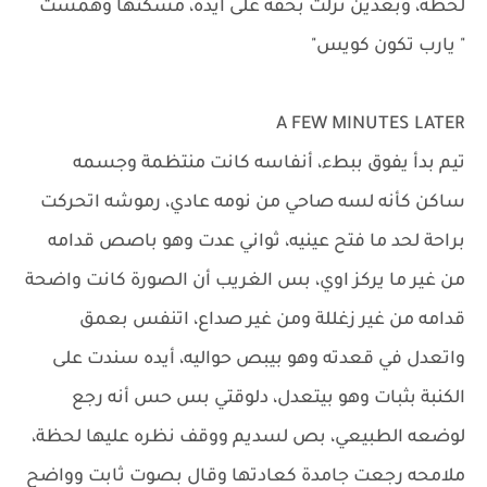
لحظة، وبعدين نزلت بخفة على أيده، مسكتها وهمست
" يارب تكون كويس"
A FEW MINUTES LATER
تيم بدأ يفوق ببطء، أنفاسه كانت منتظمة وجسمه
ساكن كأنه لسه صاحي من نومه عادي، رموشه اتحركت
براحة لحد ما فتح عينيه، ثواني عدت وهو باصص قدامه
من غير ما يركز اوي، بس الغريب أن الصورة كانت واضحة
قدامه من غير زغللة ومن غير صداع، اتنفس بعمق
واتعدل في قعدته وهو بيبص حواليه، أيده سندت على
الكنبة بثبات وهو بيتعدل، دلوقتي بس حس أنه رجع
لوضعه الطبيعي، بص لسديم ووقف نظره عليها لحظة،
ملامحه رجعت جامدة كعادتها وقال بصوت ثابت وواضح