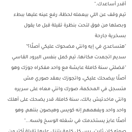
أقدر أساعدك."
تيم وقف عن اللي بيعمله لحظة، رفع عينه عليها ببطء
وبصلها من فوق لتحت بنظرة تقيلة قبل ما يقول
بسخرية جارحة
"هتساعدي في إيه وانتي مضحوك عليكي أصلًا؟"
سديم اتجمدت مكانها، تيم كمل بنفس البرود القاسي
"فضلتي سنة كاملة عايشة مع واحد مفكراه جوزك وهو
أصلًا بيضحك عليكي، واتجوزك بعقد صوري مش
متسجل في المحكمة، صورك وانتي معاه على سريره
وانتي ماخدتيش بالك، سنة كاملة، قدر يضحك على أهلك
واحد واحد ويفهمهم إنه كويس وهيصون بنتهم، وهو
أصلًا عايز يستخدمك في شغله الوسخ ولسه..."
صوته كان ثابت، بس كل كلمة بتنزل عليها تقيلة أكتر من