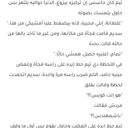
تيم كان حاسس إن تركيزه بيزوغ، الدنيا حواليه بتتهز بس
حاول يتمسك بصوته
"غلطانة، إنتي مجبرة، لأنه بيضغط عليا أمشيكي من هنا."
سديم قامت فجأة من مكانها، ومن غير ما تاخد بالها من
حالته قالت بحدة
"تمام، اعتبره حصل، همشي حالًا."
في اللحظة دي تيم حط إيده على راسه فجأة وغمض
عينيه جامد، الالم ضرب راسه مرة واحدة، سديم اتجمدت
لحظة وقالت بقلق
"هو إنت كويس؟!"
مردش فقالت
"باشمهندس؟!"
تيم حط إيده على المكتب وحاول يقوم بس أول ما وقف