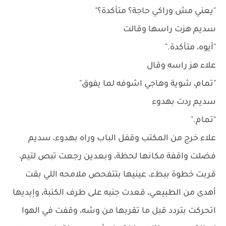
"يعني مش وراكي حاجة؟ متأكدة؟"
سديم هزت راسها وقالت
"أيوه، متأكدة."
علاء هز راسه وقال
"تمام، شوية وهاجي اشوفه لما يفوق"
سديم ردت بهدوء
"تمام."
علاء خرج من المكتب وقفل الباب وراه بهدوء، سديم
فضلت واقفة مكانها لحظة، وبعدين رجعت تبص لتيم،
قربت خطوة ببطء، عينيها بتتفحص ملامحه اللي بقت
أهدى من الطبيعي، قعدت جنبه على طرف الكنبة، وإيديها
اتحركت بتردد قبل ما تقربها من وشه، وقفت في الهوا