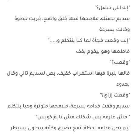
"إيه اللي حصل؟"
سديم بصتله، ملامحها فيها قلق واضح، قربت خطوة
وقالت بسرعة
"إنت وقعت فجأة لما كنا بنتكلم و....."
قاطعها وهو بيقوم يقف
"وقعت؟"
قالها بنبرة فيها استغراب خفيف، بص لسديم تاني وقال
بهدوء
"وقعت إزاي؟"
سديم وقفت قدامه بسرعة، ملامحها متوترة وهيا بتتكلم
" مش عارفه بس شكلك مش نايم كويس"
تيم بص قدامه لحظة، نفخ بضيق وكأنه بيحاول يسيطر