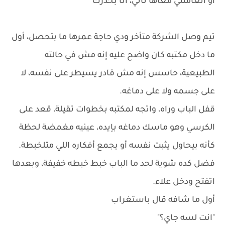
أو اتعاملتي معاها تاني، انا بحذرك"
تيم وصل الشركة متأخر ودي حاجة عمرها ما بتحصل، أول
ما دخل مكتبه كان واضح عليه إنه مش في حالته
الطبيعية، حاسس إنه مش قادر يسيطر على نفسه، لا
على جسمه ولا على دماغه.
قفل الباب وراه، واتجه لمكتبه بخطوات تقيلة، قعد على
الكرسي وهو ماسك دماغه بإيده، عينيه مغمضة لحظة
كأنه بيحاول يثبت نفسه أو يجمع أفكاره اللي متلخبطة.
فضل كده شوية لحد ما الباب خبط خبطه خفيفة، وبعدها
اتفتح ودخل علاء.
أول ما شافه قال باستغراب
"انت لسه جاي؟"