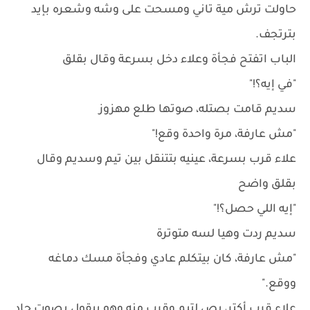
حاولت ترش مية تاني ومسحت على وشه وشعره بإيد
بترتجف.
الباب اتفتح فجأة وعلاء دخل بسرعة وقال بقلق
"في إيه؟!"
سديم قامت بصتله، صوتها طلع مهزوز
"مش عارفة، مرة واحدة وقع!"
علاء قرب بسرعة، عينيه بتتنقل بين تيم وسديم وقال
بقلق واضح
"إيه اللي حصل؟!"
سديم ردت وهيا لسه متوترة
"مش عارفة، كان بيتكلم عادي وفجأة مسك دماغه
ووقع."
علاء قرب أكتر، بص لتيم وقرب منه وهو بيقول بصوت حاد