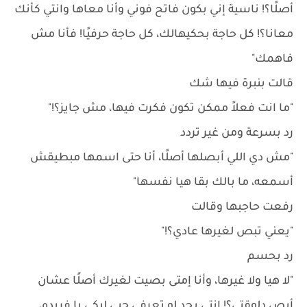
أصلًا؟! ناسية إني بكون فاتح فوني وأنا معاها وانتي كأنك
معانا؟! كل حاجة بحكيهالك، كل حاجة حرفيًا! فأنا مش
فاهمك"
قالت بنبرة فيها شك
"ما انت فعلاً ممكن تكون فكرت فيها، مش جايز؟!"
رد بسرعة ومن غير تردد
"مش دي اللي أبصلها أصلًا، أنا حتى اسمها مبطيقش
أسمعه، ما بالك بقا هيا نفسها"
رفعت حاجبها وقالت
"يعني تبص لغيرها عادي؟!"
رد بحسم
"لا هيا ولا غيرها، وأنا إمتى بصيت لغيرك أصلًا عشان
أبص دلوقتي؟! انتي بجد لو تعرفي حبي ليكي يا فريده،