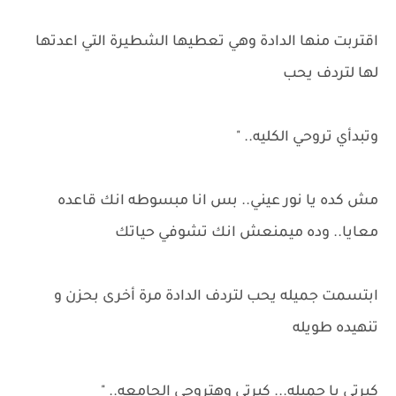
اقتربت منها الدادة وهي تعطيها الشطيرة التي اعدتها
لها لتردف يحب
وتبدأي تروحي الكليه.. "
مش كده يا نور عيني.. بس انا مبسوطه انك قاعده
معايا.. وده ميمنعش انك تشوفي حياتك
ابتسمت جميله يحب لتردف الدادة مرة أخرى بحزن و
تنهيده طويله
كبرتي يا جميله... كبرتي وهتروحي الجامعه.. "