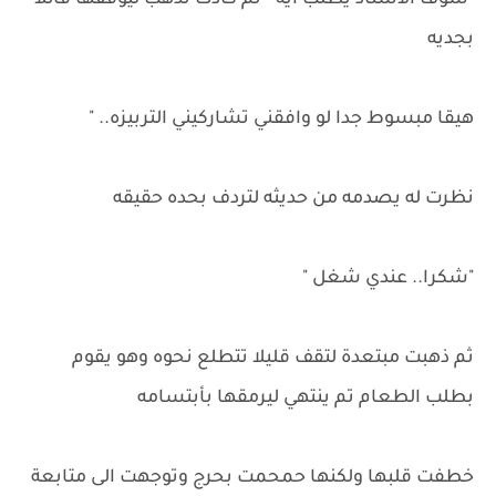
"شوف الاستاذ يطلب ايه " تم كادت تذهب ليوقفها قائلا
بجديه
هيقا مبسوط جدا لو وافقني تشاركيني التربيزه.. "
نظرت له يصدمه من حديثه لتردف بحده حقيقه
"شكرا.. عندي شغل "
ثم ذهبت مبتعدة لتقف قليلا تتطلع نحوه وهو يقوم
بطلب الطعام تم ينتهي ليرمقها بأبتسامه
خطفت قلبها ولكنها حمحمت بحرج وتوجهت الى متابعة