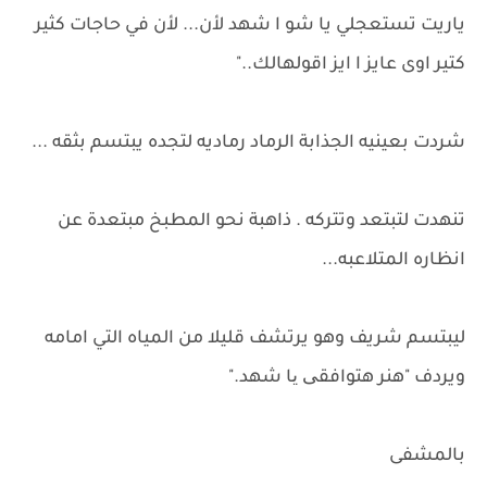
ياريت تستعجلي يا شو ا شهد لأن... لأن في حاجات كثير
كتير اوى عايز ا ايز اقولهالك.."
شردت بعينيه الجذابة الرماد رماديه لتجده يبتسم بثقه ...
تنهدت لتبتعد وتتركه . ذاهبة نحو المطبخ مبتعدة عن
انظاره المتلاعبه...
ليبتسم شريف وهو يرتشف قليلا من المياه التي امامه
ويردف "هنر هتوافقی یا شهد."
بالمشفى