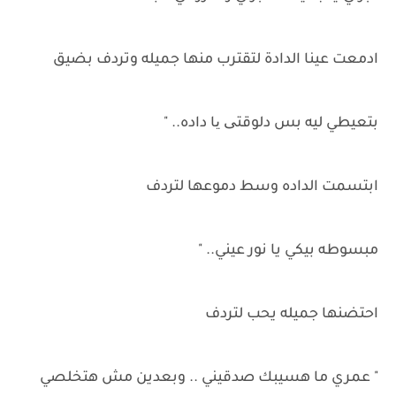
ادمعت عينا الدادة لتقترب منها جميله وتردف بضيق
بتعيطي ليه بس دلوقتی یا داده.. "
ابتسمت الداده وسط دموعها لتردف
مبسوطه بيكي يا نور عيني.. "
احتضنها جميله يحب لتردف
" عمري ما هسيبك صدقيني .. وبعدين مش هتخلصي