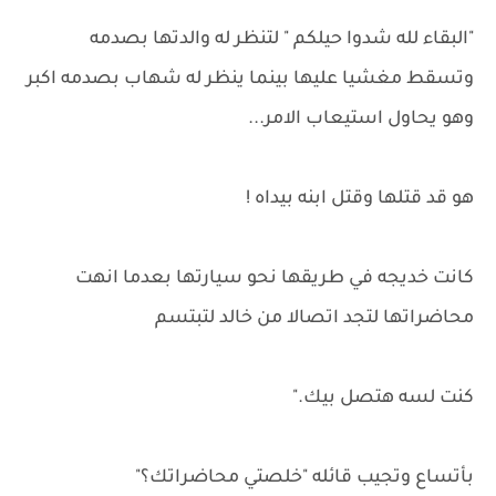
"البقاء لله شدوا حيلكم " لتنظر له والدتها بصدمه
وتسقط مغشيا عليها بينما ينظر له شهاب بصدمه اكبر
وهو يحاول استيعاب الامر...
هو قد قتلها وقتل ابنه بيداه !
كانت خديجه في طريقها نحو سيارتها بعدما انهت
محاضراتها لتجد اتصالا من خالد لتبتسم
كنت لسه هتصل بيك."
بأتساع وتجيب قائله "خلصتي محاضراتك؟"