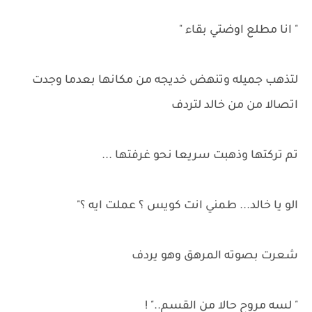
" انا مطلع اوضتي بقاء "
لتذهب جميله وتنهض خديجه من مكانها بعدما وجدت
اتصالا من من خالد لتردف
تم تركتها وذهبت سريعا نحو غرفتها ...
الو يا خالد... طمني انت كويس ؟ عملت ايه ؟"
شعرت بصوته المرهق وهو يردف
" لسه مروح حالا من القسم.." !