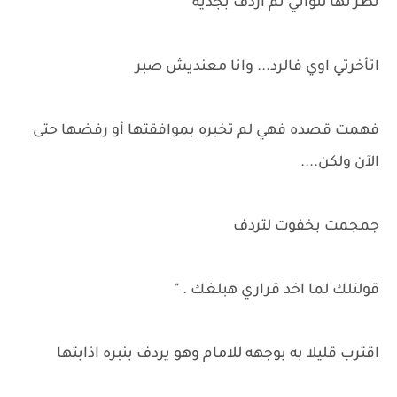
نظر لها لثواني ثم اردف بجديه
اتأخرتي اوي فالرد... وانا معنديش صبر
فهمت قصده فهي لم تخبره بموافقتها أو رفضها حتى
الآن ولكن....
جمجمت بخفوت لتردف
قولتلك لما اخد قراري هبلغك . "
اقترب قليلا به بوجهه للامام وهو يردف بنبره اذابتها