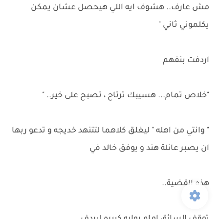
مش عارف.. هشوف ايه اللي هيحصل عشان يمكن
يكلموني ثاني "
اردفت بنفهم
"خلاص تمام... هسيبك ترتاح ، تصبح على خير.. "
" وانتي من اهله " ليغلق كلاهما لتتنهد خديجه و تدعو ربها
ان يصبر عائلة هند و يوفق خالد في
هذه القضية..