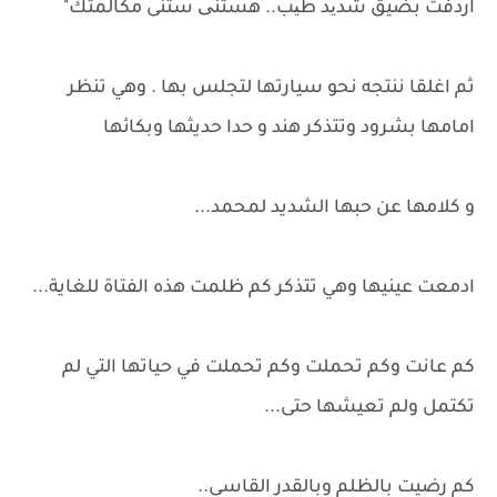
اردفت بضيق شدید طیب.. هستنی ستنى مكالمتك"
ثم اغلقا ننتجه نحو سيارتها لتجلس بها . وهي تنظر
امامها بشرود وتتذكر هند و حدا حديثها وبكائها
و كلامها عن حبها الشديد لمحمد...
ادمعت عينيها وهي تتذكر كم ظلمت هذه الفتاة للغاية...
كم عانت وكم تحملت وكم تحملت في حياتها التي لم
تكتمل ولم تعيشها حتى...
كم رضيت بالظلم وبالقدر القاسي..