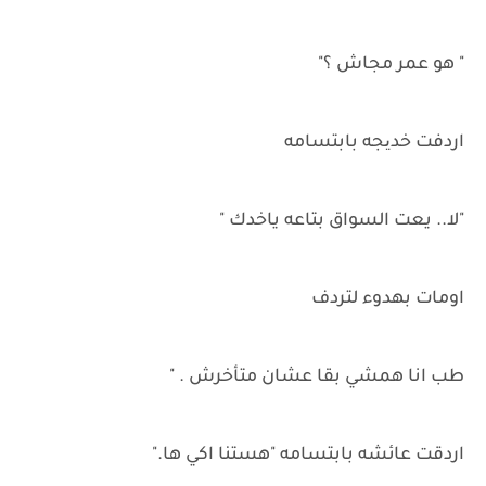
" هو عمر مجاش ؟"
اردفت خدیجه بابتسامه
"لا.. يعت السواق بتاعه ياخدك "
اومات بهدوء لتردف
طب انا همشي بقا عشان متأخرش . "
اردقت عائشه بابتسامه "هستنا اكي ها."