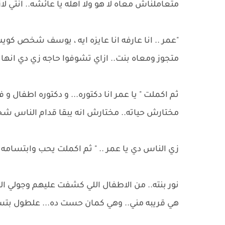
متعاملناش معاه لا هو ولا اهله يا عائشه.. انتي لا
"عمر .. انا عارفه انا عايزه ايه ، يوسف شخص كويس
متجوز ومعاه بنت.. ازاي تشوفوا حاجه زي دي انها ع
ثم اكملت " يا عمر انا دكتوره... و دكتوره اطف
مختارش حياته.. مختارش انه يبقا قدام الناس ش
زي الناس دي يا عمر .. " ثم اكملت يحب وابتسامه 
نور بنته.. من الاطفال اللي كشفت عليهم وجولي ا
هي قريبه مني.. وهي كمان حست ده... علطول بتسأ