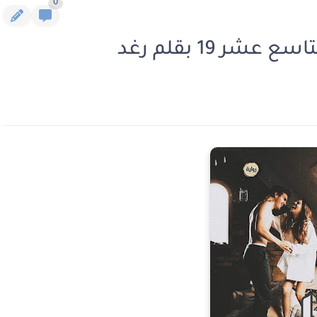
0
ر 19 بقلم رغد