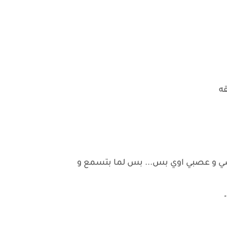
قه
سي و عصبي اوي بس... بس لما بتسمع و