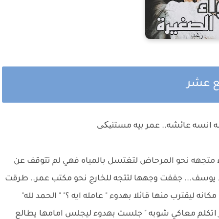
سع عشر
ه انسه عائشه.. عمر بيه مستنیکی
 متجهه نحو المرحاض لتغتسل بالمياه فهي لم تتوقف عن
لا يوسف... جففت وجهها لتتجه للخارج نحو مكتب عمر.. طرقت
ه ليقترب منها قائلا بهدوء " عامله ايه ؟" " الحمد لله"
يز اتكلم معاكي شوبه " جلست بهدوء ليجلس امامها يطالع