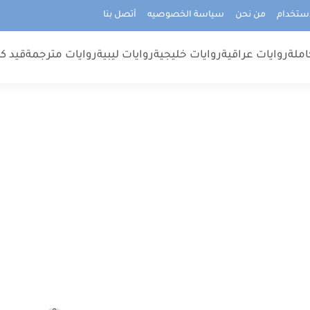
استخدام
من نحن
سياسة الخصوصيه
أتصل بنا
املة
روايات عراقية
روايات خليجية
روايات ليبية
روايات مترجمة
قيد كت