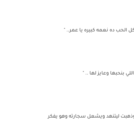
لحب ده نعمه كبيره يا عمر.. "
ي بنحبها وعايز لها .. "
ه وذهبت ليتنهد ويشعل سجارته وهو يفكر