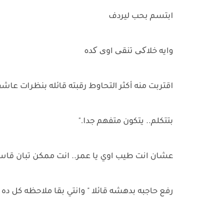
ابتسم بحب ليردف
وايه خلاکی تنقی اوی کده
اقتربت منه أكثر التحاوط رقبته قائله بنظرات عاش
بتتكلم.. يتكون متفهم جدا."
عشان انت طيب اوي يا عمر.. انت ممكن تبان قا
رفع حاجبه بدهشه قائلا " وانتي بقا ملاحظه كل ده "