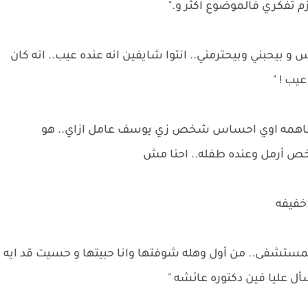
زم تفكري فالموضوع اكثر و."
 و بيحبني وبيحترمني.. انتوا شايفين انه عنده عيب.. انه كان
يب ! "
ال و فاهمه اوي احساس شخص زي يوسف عامل ازاي.. هو
خص أرمل وعنده طفله.. احنا مش
خفيفه
لمستشفى.. من أول وهله شوفتها وانا حبيتها و حسيت قد ايه
ل عليا فين دكتوره عائشه "