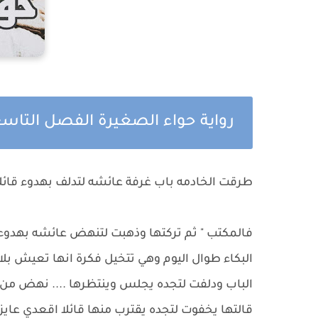
رواية حواء الصغيرة الفصل التا
طرقت الخادمه باب غرفة عائشه لتدلف بهدوء قائل
فالمكتب " ثم تركتها وذهبت لتنهض عائشه بهدوء
البكاء طوال اليوم وهي تتخيل فكرة انها تعيش ب
الباب ودلفت لتجده يجلس وينتظرها .... نهض من مكان
قالتها يخفوت لتجده يقترب منها قائلا اقعدي عا