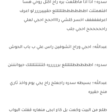
سدره؛؛ اذا اذا ماطلعت بره راح اكتل روحي هسا
افتهمتتت اططططططلللللع حقيييرررر لو اعرف
اعرفففففف اخسر كلشي رااااححح احجي لعلي
راحححححح احجي جلب
عبدالله؛: احجي وراح اتشوفين راس علي ب باب الحوش
سدره؛: اطططططلللللع برررررره كتتتتتتلللك حيواننننن
عبدالله؛؛ بسيطه سدره راجعلج راح يجي يوم واخذ ثاري
منج حقيره
طلع من البيت وكعت بل كاع ابجي منهاره قفلت البواب