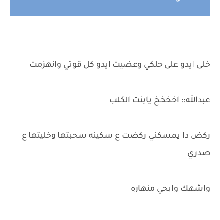
خلى ايدو على حلكي وعضيت ايدو كل قوتي وانهزمت
عبدالله؛: اخخخخ يابنت الكلب
ركض دا يمسكني ركضت ع سكينه سحبتها وخليتها ع
صدري
واشهك وابجي منهاره