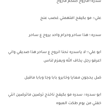
سدره؛؛ماروح كتلكم ماروح
علي؛: مو بكيفج افتهمتي غصب عنج
سدره:؛ هذا ساحر وحرام واحد يروح ع ساحر
ابو علي؛؛ لا ياسدره نحنا انروح ع ساحر هذا صديقي واني
اعرفو رجل يخاف الله ويعزم لناس
ضل يحجون معايا وخابرو بابا وجا وبابا ماقبل
ابو سدره؛: سدره مو بكيفج ناخذج ترضين ماترضين انتي
خفتي من يوم طكت العبوه