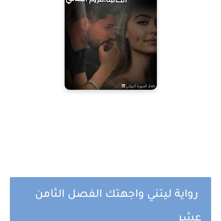
رواية ليتني واجهتك الفصل الثامن
عشر