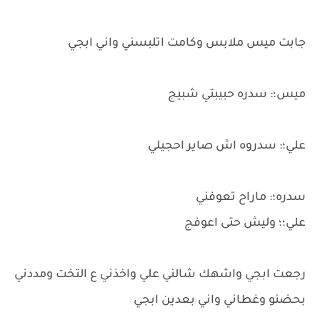
جابت ميس ملابس وكامت اتلبسني واني ابجي
ميس؛: سدره حبيبتي شبيج
علي؛: سدروه اش صاير احجيلي
سدره؛: ماراح تعوفني
علي؛؛ وليش حتى اعوفج
رجعت ابجي واشهك شالني علي واخذني ع التخت ومددني
بحضنو وغطاني واني بعدين ابجي