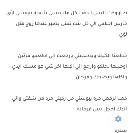
صار وكت نلبس الذهب كل مايلبسني شغله يبوسني لؤي
فارس احلامي الي كل بنت تمنى يصير عندها زوج مثل
لؤي
قطعنا الكيكه ويطعمني ورجعت اني اطعمو مرتين
اوصلها لحلكو وارجع اني اكلها اخر شي هو مسك ايدي
واكلها ويضحك وفرحان
كمنا نركص مره يبوسني من ركبتي مره من شفتي واني
اندك اخجل بس فرحانه
سدره