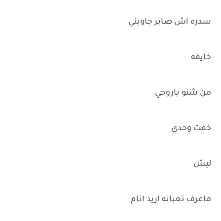
سدره اش صاير جاوبني
خايفه
من شنو ياروحي
خفت وحدي
ليش
ماعرف تعبانه اريد انام