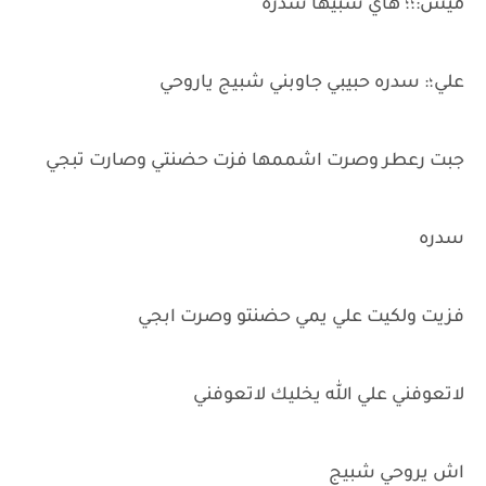
ميس:؛؛ هاي شبيها سدره
علي؛: سدره حبيبي جاوبني شبيج ياروحي
جبت رعطر وصرت اشممها فزت حضنتي وصارت تبجي
سدره
فزيت ولكيت علي يمي حضنتو وصرت ابجي
لاتعوفني علي الله يخليك لاتعوفني
اش يروحي شبيج