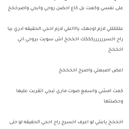
على نفسي وكعت بل كاع احضن روحي وابجي واصرخخخ
عللللللي لازم اوجهك يااااعلي لازم احجي الحقيقه ادري بيا
راح اخسرررررركككك اخخخخ اش سويت بروحي اني
اخخخخ
اعض اصبعتي واصرخ اخخخخخ
كمت امشي واسمع صوت ماري تبجي اتقربت عليها
وحضنتها
اخخخخ يابنتي لو اعرف اخسرج راح احجي الحقيقه لو حتى