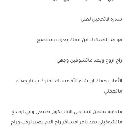
سدره لاتحجين لعلي
هو هذا لهمك لا ابن عمك يعرف وتنفضح
راح اروح وبعد ماتشوفين وجهي
الله لايرجعك ان شاء الله عساك تحترك ب نار جهنم
ماتهمني
ماحاجه تحجين لاحد خلي الامر يكون طبيعي واني اوعدج
ماتشوفيني بعد باجر امسافر راح الدم يصير لركب وراح