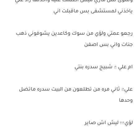
وسوى تمن ماري ميس اطمنت عليه واخذتها راد علي
ياخذني لمستشفى بس ماقبلت اني
رجعو عمتي ولؤي من سوك وكاعدين يشوفوني ذهب
جنات واني بس اصفن
ام علي ؛: شبيج سدره بنتي
علي؛: ثاني مره من تطلعون من البيت سدره ماتضل
وحدها
لؤي؛؛؛ ليش اش صاير