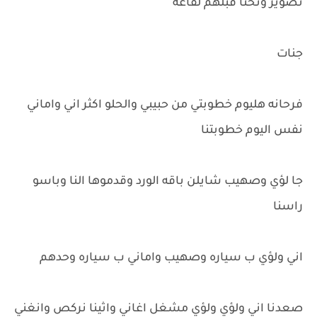
تصوير ونحنا قبلهم لقاعه
جنات
فرحانه هليوم خطوبتي من حبيبي والحلو اكثر اني واماني
نفس اليوم خطوبتنا
جا لؤي وصهيب شايلن باقه الورد وقدموها النا وباسو
راسنا
اني ولؤي ب سياره وصهيب واماني ب سياره وحدهم
صعدنا اني ولؤي ولؤي مشغل اغاني واثينا نركص وانغني