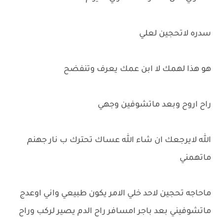
سدره لاتحجين لعلي
هو هذا لهمك لا ابن عمك يعرف وتنفضح
راح اروح وبعد ماتشوفين وجهي
الله لايرجعك ان شاء الله عساك تحترك ب نار جهنم
ماتهمني
ماحاجه تحجين لاحد خلي الامر يكون طبيعي واني اوعدج
ماتشوفيني بعد باجر امسافر راح الدم يصير لركب وراح