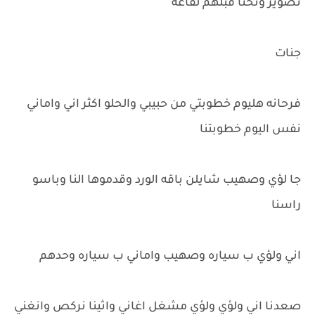
تصوير ونحنا قبلهم لقاعه
جنات
فرحانه هليوم خطوبتي من حبيبي والحلو اكثر اني واماني
نفس اليوم خطوبتنا
جا لؤي وصهيب شايلن باقه الورد وقدموها النا وباسو
راسنا
اني ولؤي ب سياره وصهيب واماني ب سياره وحدهم
صعدنا اني ولؤي ولؤي مشغل اغاني واثينا نركص وانغني