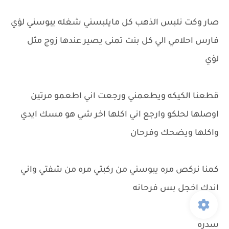
صار وكت نلبس الذهب كل مايلبسني شغله يبوسني لؤي
فارس احلامي الي كل بنت تمنى يصير عندها زوج مثل
لؤي
قطعنا الكيكه ويطعمني ورجعت اني اطعمو مرتين
اوصلها لحلكو وارجع اني اكلها اخر شي هو مسك ايدي
واكلها ويضحك وفرحان
كمنا نركص مره يبوسني من ركبتي مره من شفتي واني
اندك اخجل بس فرحانه
سدره