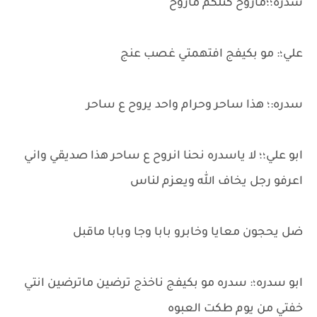
سدره؛؛ماروح كتلكم ماروح
علي؛: مو بكيفج افتهمتي غصب عنج
سدره:؛ هذا ساحر وحرام واحد يروح ع ساحر
ابو علي؛؛ لا ياسدره نحنا انروح ع ساحر هذا صديقي واني
اعرفو رجل يخاف الله ويعزم لناس
ضل يحجون معايا وخابرو بابا وجا وبابا ماقبل
ابو سدره؛: سدره مو بكيفج ناخذج ترضين ماترضين انتي
خفتي من يوم طكت العبوه