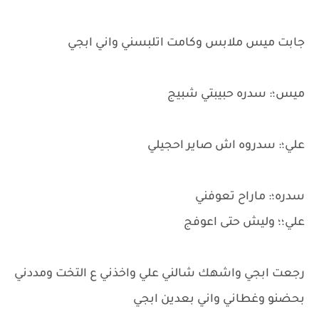
جابت ميس ملابس وكامت اتلبسني واني ابجي
ميس؛: سدره حبيبتي شبيج
علي؛: سدروه اش صاير احجيلي
سدره؛: ماراح تعوفني
علي؛؛ وليش حتى اعوفج
رجعت ابجي واشهك شالني علي واخذني ع التخت ومددني
بحضنو وغطاني واني بعدين ابجي