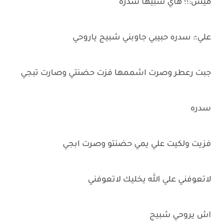
ميس:؛؛ هاي شبيها سدره
علي؛: سدره حبيبي جاوبني شبيج ياروحي
جبت رعطر وصرت اشممها فزت حضنتي وصارت تبجي
سدره
فزيت ولكيت علي يمي حضنتو وصرت ابجي
لاتعوفني علي الله يخليك لاتعوفني
اش يروحي شبيج