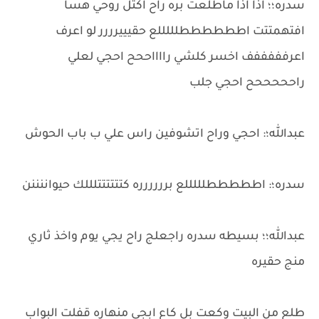
سدره؛؛ اذا اذا ماطلعت بره راح اكتل روحي هسا
افتهمتتت اططططططلللللع حقيييرررر لو اعرف
اعرفففففف اخسر كلشي رااااححح احجي لعلي
راحححححح احجي جلب
عبدالله؛: احجي وراح اتشوفين راس علي ب باب الحوش
سدره؛: اطططططلللللع برررررره كتتتتتتلللك حيواننننن
عبدالله؛؛ بسيطه سدره راجعلج راح يجي يوم واخذ ثاري
منج حقيره
طلع من البيت وكعت بل كاع ابجي منهاره قفلت البواب