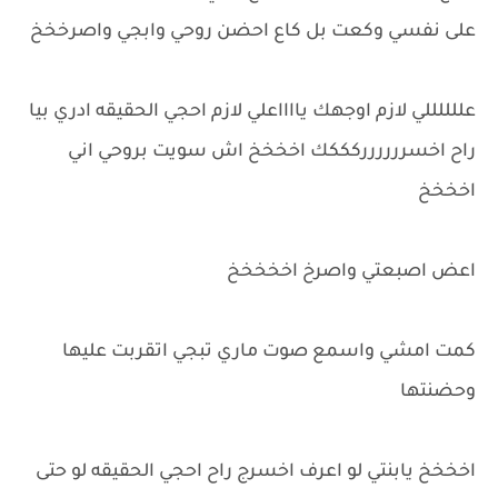
على نفسي وكعت بل كاع احضن روحي وابجي واصرخخخ
عللللللي لازم اوجهك يااااعلي لازم احجي الحقيقه ادري بيا
راح اخسرررررركككك اخخخخ اش سويت بروحي اني
اخخخخ
اعض اصبعتي واصرخ اخخخخخ
كمت امشي واسمع صوت ماري تبجي اتقربت عليها
وحضنتها
اخخخخ يابنتي لو اعرف اخسرج راح احجي الحقيقه لو حتى