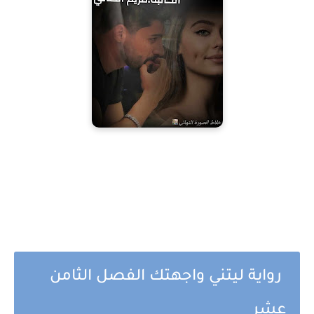
رواية ليتني واجهتك الفصل الثامن
عشر