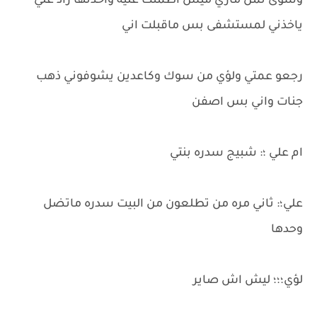
وسوى تمن ماري ميس اطمنت عليه واخذتها راد علي
ياخذني لمستشفى بس ماقبلت اني
رجعو عمتي ولؤي من سوك وكاعدين يشوفوني ذهب
جنات واني بس اصفن
ام علي ؛: شبيج سدره بنتي
علي؛: ثاني مره من تطلعون من البيت سدره ماتضل
وحدها
لؤي؛؛؛ ليش اش صاير