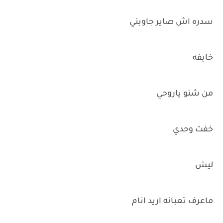
سدره اش صاير جاوبني
خايفه
من شنو ياروحي
خفت وحدي
ليش
ماعرف تعبانه اريد انام