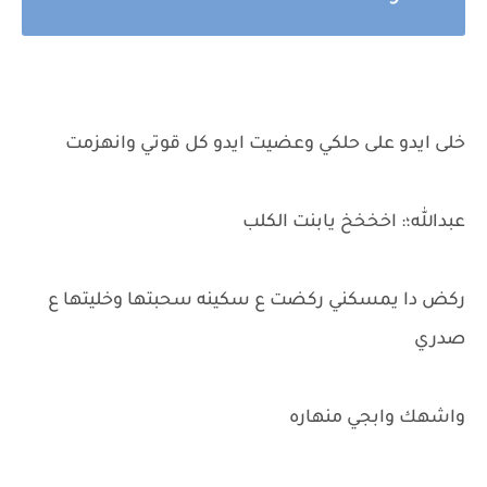
خلى ايدو على حلكي وعضيت ايدو كل قوتي وانهزمت
عبدالله؛: اخخخخ يابنت الكلب
ركض دا يمسكني ركضت ع سكينه سحبتها وخليتها ع
صدري
واشهك وابجي منهاره