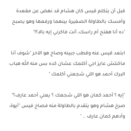
قبل أن يتكلم قيس كان هشام قد نهض عن مقعدة
وأمسك بالطاولة الصغيرة بينهما ورفعها وهو يصبح
"ده أنا هفتح أم راسك، أنت فاكرني إيه بالا؟!"
ابتعد قيس عنه وقطب جبينه وصاح هو الآخر "شوف أنا
ماكنتش عايز اجي أكلمك عشان كده بس منه الله هباب
البرك أحمد هو اللي شجعني أكلمك "
"إيه ؟ أحمد كمان هو اللي شجعك ؟ يعني أحمد عارف؟"
صرخ هشام وهو يتقدم بالطاولة منه فصاح فيس "أيوة،
وأدهم كمان عارف .. "