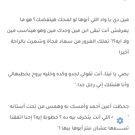
مين دي يا واد اللي أبوها لو لمحك هيتفضك؟ هو ما
يعرفش أنت تبقى ابن مين وجدك مين وهو هيناسب مين
ولا ايه؟!" تملك الغرور من سعاد فجأة وشعرت بالراحة
أخيرا
بصي يا تيتا، أنت تقولي لجدو وكده وخليه يروح يخطبهالي
وأنا هتبتلك إني رجل جدا."
جحظت أعين أحمد وأمسك به وهمس من تحت أستانه
"والا! إيه اللي أنت يتخرف بيه ده ؟ خطوبة إيه؟ إحنا اتفقنا
تشقطها عشان نبتز أبوها بيها !"