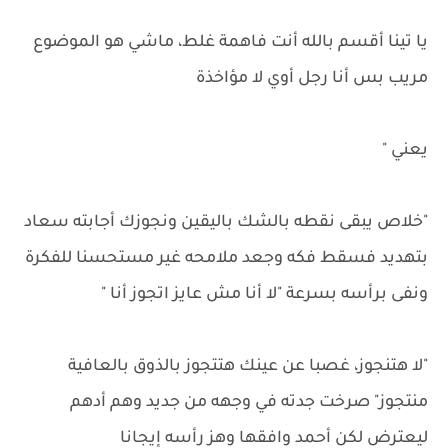
يا تينا أقسم بالله أنت فاهمة غلط، ماشي هو الموضوع
مريب بس أنا رجل أوي لا مؤاخذة
يعني "
"خلاص يبقى نقطه بالشك باليقين ونجوزك أجابته سعاد
بتهديد فسقط فكه وجعد ملامحه غير مستحسنا للفكرة
ونفى برأسه بسرعة "لا أنا مش عايز اتجوز أنا "
"لا هتنجوز، غصبا عن عينك هتتجوز بالذوق بالعافية
منتجوز" صرخت جدته في وجهه من جديد وهم أدهم
ليعترض لكن أحمد وافقها وهز رأسه إيجانا