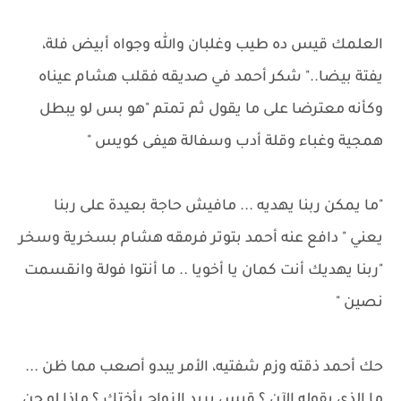
العلمك قيس ده طيب وغلبان والله وجواه أبيض فلة،
يفتة بيضا.." شكر أحمد في صديقه فقلب هشام عيناه
وكأنه معترضا على ما يقول ثم تمتم "هو بس لو يبطل
همجية وغباء وقلة أدب وسفالة هيفى كويس "
"ما يمكن ربنا يهديه ... مافيش حاجة بعيدة على ربنا
يعني " دافع عنه أحمد بتوتر فرمقه هشام بسخرية وسخر
"ربنا يهديك أنت كمان يا أخويا .. ما أنتوا فولة وانقسمت
نصين "
حك أحمد ذقته وزم شفتيه، الأمر يبدو أصعب مما ظن ...
ما الذي يقوله الآن ؟ قيس يريد الزواج بأختك ؟ ماذا لو جن