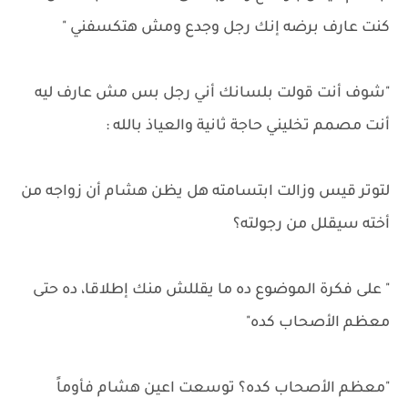
كنت عارف برضه إنك رجل وجدع ومش هتكسفني "
"شوف أنت قولت بلسانك أني رجل بس مش عارف ليه
أنت مصمم تخليني حاجة ثانية والعياذ بالله :
لتوتر قيس وزالت ابتسامته هل يظن هشام أن زواجه من
أخته سيقلل من رجولته؟
" على فكرة الموضوع ده ما يقللش منك إطلاقا، ده حتى
معظم الأصحاب كده"
"معظم الأصحاب كده؟ توسعت اعين هشام فأوماً