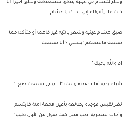
ونظر لهشام في عينيه بنظرة مستعطفة وتطق أخيرا أنا
كنت عايز أقولك إني بحبك يا هشام ....
ضيق هشام عينيه وشعر بالتيه غير فاهما أو متأكدا مما
سمعه فاستفهم "بتحبني ؟ أنا سمعت
ام والله بحبك "
شبك يديه أمام صدره وتمتم "آد، يبقى سمعت صح ."
نظر لقيس فوجده يطالعه بأعين لامعة املة فابتسم
وأجاب بسخرية "طب مش كنت تقول من الأول طيب"