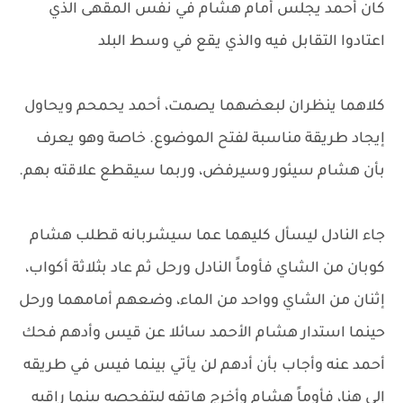
كان أحمد يجلس أمام هشام في نفس المقهى الذي
اعتادوا التقابل فيه والذي يقع في وسط البلد
كلاهما ينظران لبعضهما يصمت، أحمد يحمحم ويحاول
إيجاد طريقة مناسبة لفتح الموضوع. خاصة وهو يعرف
بأن هشام سيئور وسيرفض، وربما سيقطع علاقته بهم.
جاء النادل ليسأل كليهما عما سيشربانه قطلب هشام
كوبان من الشاي فأوماً النادل ورحل ثم عاد بثلاثة أكواب،
إثنان من الشاي وواحد من الماء، وضعهم أمامهما ورحل
حينما استدار هشام الأحمد سائلا عن قيس وأدهم فحك
أحمد عنه وأجاب بأن أدهم لن يأتي بينما فيس في طريقه
إلى هنا، فأوماً هشام وأخرج هاتفه ليتفحصه بينما راقبه