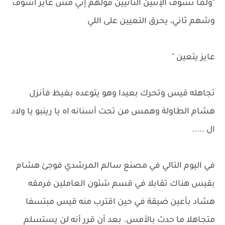
"ولما تشوف الإثنين الثانيين قولهم إني مش عايز أشوف
وشهم ثاني، يحرق التعيين على اللي
عايز يتعين "
تجاهله قيس وتحرك بعيدا وهو يتوعده بغيظ فأنزل
هشام الطاولة وهمس من تحت أسنانه اه يا رينبو يا ولاد
ال .....
في اليوم التالي في مصنع سالم المرشدي فوجئ هشام
بقيس هناك تقابلا في قسم شئون العاملين فرمقه
هشاد بأعين ضيقة في حين اقترب منه قيس مبتسفا
متجاهلا ما حدث بالأمس. بعد أن قرر أنه لن يستسلم