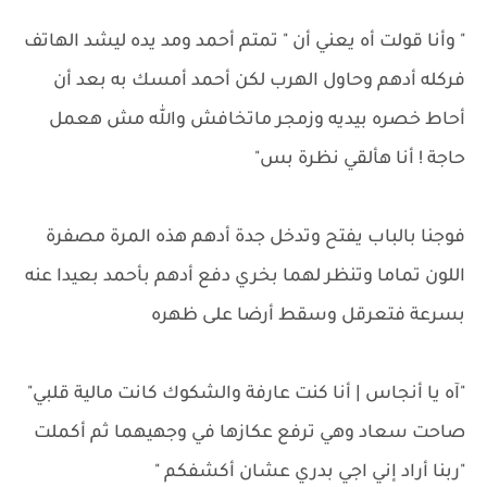
" وأنا قولت أه يعني أن " تمتم أحمد ومد يده ليشد الهاتف
فركله أدهم وحاول الهرب لكن أحمد أمسك به بعد أن
أحاط خصره بيديه وزمجر ماتخافش والله مش هعمل
حاجة ! أنا هألقي نظرة بس"
فوجنا بالباب يفتح وتدخل جدة أدهم هذه المرة مصفرة
اللون تماما وتنظر لهما بخري دفع أدهم بأحمد بعيدا عنه
بسرعة فتعرقل وسقط أرضا على ظهره
"آه يا أنجاس | أنا كنت عارفة والشكوك كانت مالية قلبي"
صاحت سعاد وهي ترفع عكازها في وجهيهما ثم أكملت
"ربنا أراد إني اجي بدري عشان أكشفكم "