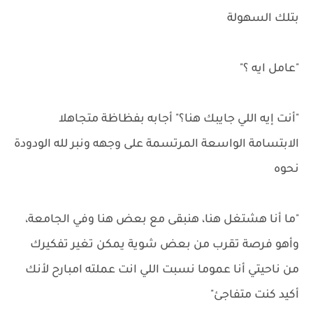
بتلك السهولة
"عامل ايه ؟"
"أنت إيه اللي جايبك هنا؟" أجابه بفظاظة متجاهلا
الابتسامة الواسعة المرتسمة على وجهه ونبر لله الودودة
نحوه
"ما أنا هشتغل هنا، هنبقى مع بعض هنا وفي الجامعة،
وأهو فرصة تقرب من بعض شوية يمكن تغير تفكيرك
من ناحيتي أنا عموما نسبت اللي انت عملته امبارح لأنك
أكيد كنت متفاجئ"