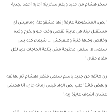
سخر هشام من جديد ورغم سخريته أجابه أحمد بجدية
"بص، المشقوطة عارفة إنها مشقوطة، ومافيش أي
مستقبل بينا، هي عايزة تقضي وقت حلو ونخرج وكده
وخلاص وكلها فترة وهنفركش ... شيماء كده بس
سلمی لا، سلمى محترمة مش بتاعة الحاجات دي، لكل
مقام مقال "
رن هاتفه من جديد باسم سلمى فنظر لهشام ثم لهاتفه
ونهض قائلاً "طب بص الواد قيس زمانه جاي، أنا همشي
عشان أشوف عايزة إيه."