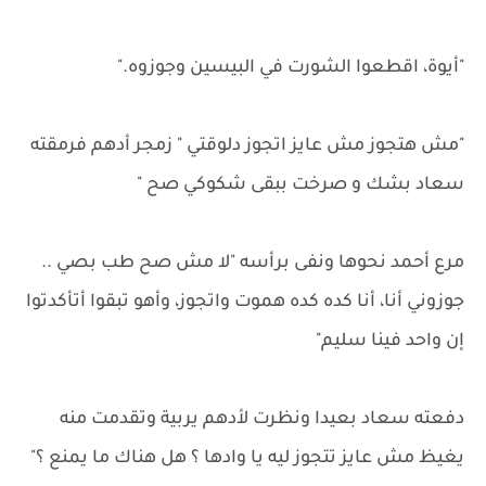
"أيوة، اقطعوا الشورت في البيسين وجوزوه."
"مش هتجوز مش عايز اتجوز دلوقتي " زمجر أدهم فرمقته
سعاد بشك و صرخت ببقى شكوكي صح "
مرع أحمد نحوها ونفى برأسه "لا مش صح طب بصي ..
جوزوني أنا، أنا كده كده هموت واتجوز، وأهو تبقوا أتأكدتوا
إن واحد فينا سليم"
دفعته سعاد بعيدا ونظرت لأدهم يربية وتقدمت منه
يغيظ مش عايز تتجوز ليه يا وادها ؟ هل هناك ما يمنع ؟"