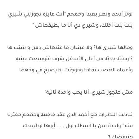
توتر أدهم ونظر بعيدا وحمحم "أنت عايزة تجوزيني شيري
بنت بنت أختك، وشيري دي أنا ما بطيقهاش "
ومالها شيري ها؟ ولا عشان ما عندهاش دفن و شنب ها
؟ رمقته جدته من أعلى الأسفل بقرف فتوسعت عينيه
وأعماه الغضب تماما وفوجئت به يصرخ في وجهها
مش هتجوز شيري، أنا يحب واحدة ثانية"
تبادلت النظرات مع أحمد الذي عقد حاجبيه وحمحم مقترنا
منه " واحدة مين يا اسطاء لول ..... أبوها لو لمحك
هينفضك !"