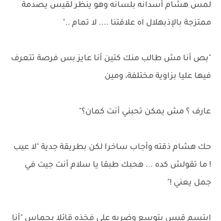
لمس هشام أسدانه بلسانه وهو ينظر لقيس يصدمة
ممتزجة بالإذبهلال اه علاقتنا .... لا تمام .."
"بص أنا مش طالب منك كتين أنا عايز بس فرصة تتعرف
فيها عليا بزاوية مختلفة، ومين
عارف ؟ مش يمكن تحبني أنت كمان؟"
حك هشام ذقته وأجاب ساخرا لكن بطريقة جدية "لا عيب
! ما تقولش كده ... هحبك طبقا يا سلام أنت جيت في
جمل يعني !"
ابتسم قيس بتوسع وضربه على فخذه قائلا بحماس "أنا