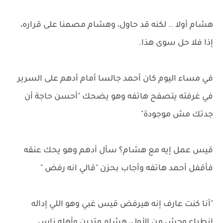
هشام أولا .. لكنه قد حاول، وهشام مصمنا على قراره،
إذا فلا حل سوى هذا.
في مساء اليوم كان أحمد جالسا أمام أدهم على السرير
في غرفته يتصفح هاتفه وهو يضحك "أحسن حاجة أن
جدتك مش موجودة"
قيس عمل إيه مع هشام؟ سأل أدهم وهو يحك عنقه
فأقفل أحمد هاتفه وأجاب بحزن "قالي انه رفض "
"أنا كنت عارف إنه هيرفض قيس غبي وهو اللي إداله
انطباع وحش من الأول، هشام متدين وأهله ناس