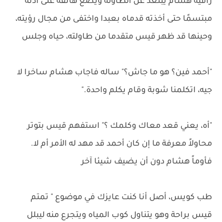
راقيه هشام يبتعد عن الطاولة ويضع هاتفه على أذنه
مبتسمًا حتى أخذته قدماه بعبدا واختفى من مجال رؤيته،
وحينها قد ظهر قيس متقدما من طاولته، حياه وجلس
"أحمد فين؟ هو ما جاش؟" ساله فاجاب هشام ساخرا لا
جيه، اتكلمنا شوبة وقام يكلم واحدة."
"أه، يعني قعد معاك وكلمك ؟" استفهم قيس بتوتر
محاولاً معرفة ما إن كان أحمد قد مهد له الأمر أم لا.
فأوماً هشام دون أن يضيف شيئا آخر
طب كويس، أصل أنا كنت عايزك في موضوع " تمتم
قيس براحة وهو يتناول كوب المياه ويتجرع منه ليبلل