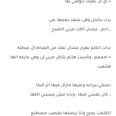
= اي ال تعبك دلوقتي بقا
ردت بخجل وهى بتبعد بعنيها عنى
_ احم ، عشان اكلت مربي الصبح
بدات اتكلم بهزار عشان تفك من العياط ال عيطته
= امممم ، والست هانم بتاكل مربي لى وهي عارفه انها
هتتعب
بصتلي ببراءه وعنيها مازال فيها اثر البكا
_ كان نفسي فيها ، وبابا مش بيسبني اكلها
اتكلمت بمرح وانا ببصلها بغصب مصطنع