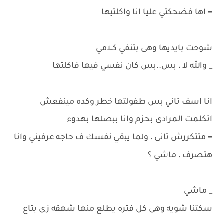
= اها فضحكتي عليا انا واكلتيها
شوحت بايديها وهى بتنفي كلامي
_ والله لا ، بس..بس كان نفسي فيها فاكلتها
انا اسف تاني بس طفولتها خطر وكده مينفعش
اتكلمت المرادى بحزم وانا ببصلها بهدوء
= متتكررش تانى ، ولما يبقي نفسك ف حاجه عرفيني وانا
هتصرف ، ماشي ؟
_ ماشي
سكتنا شويه وهى كل فتره يطلع منها شهقه زى بتاع