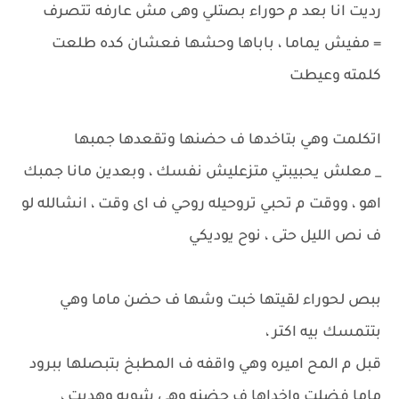
رديت انا بعد م حوراء بصتلي وهى مش عارفه تتصرف
= مفيش يماما ، باباها وحشها فعشان كده طلعت
كلمته وعيطت
اتكلمت وهي بتاخدها ف حضنها وتقعدها جمبها
_ معلش يحبيبتي متزعليش نفسك ، وبعدين مانا جمبك
اهو ، ووقت م تحبي تروحيله روحي ف اى وقت ، انشالله لو
ف نص الليل حتى ، نوح يوديكي
ببص لحوراء لقيتها خبت وشها ف حضن ماما وهي
بتتمسك بيه اكتر ،
قبل م المح اميره وهي واقفه ف المطبخ بتبصلها ببرود
ماما فضلت واخداها ف حضنه وهي شويه وهديت ،