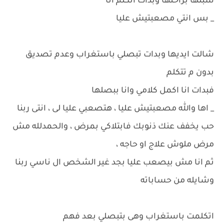
سبتها براحتها وبدات اتكلم انا
_ بس انتي مصعبتيش عليا
شالت ايديها وبدات تبصلي باستغراب وعدم تصديق
بدون م تتكلم
فبدات انا اكمل كلامي وانا ببصلها
_ اها والله مصعبتيش عليا ، هتصعبي عليا لى ، انتى ربنا
حب يخفف عنك ذنوبك فابتلاكي بمرض ، والحمدلله مش
مرض ملوش علاج او حاجه ،
ثم انا مش بيصعب عليا بجد غير الشخص ال ناسي ربنا
وشايله من حساباته
اتكلمت باستغراب وهى بتبصلي بعد فهم