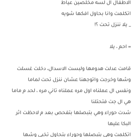
الاطفال ال لسه مخلصين عياط
اتكلمت وانا بحاول افكها شويه
_ يلا ننزل تحت ؟!
= احم ، يلا
قامت عدلت هدومها ولبست الاسدال، دخلت غسلت
وشها وخرجت واتوجهنا عشان ننزل تحت لماما
ونفس ال عملناه اول مره عملناه تاني مره ، لحد م ماما
هي ال جت فتحتلنا
شدت حوراء وهي بتبصلها بتفحص بعد م لاحظت اثر
البكا عليها
اتكلمت وهي بتبصلها وحوراء بتحاول تخبي وشها