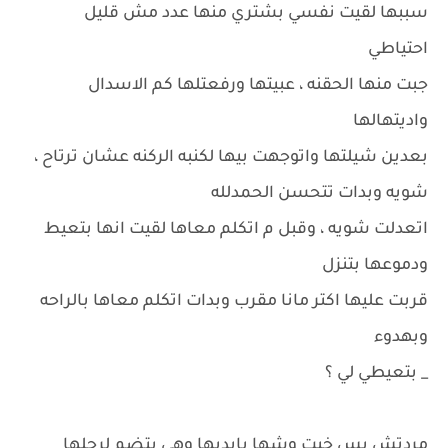
سببها لقيت نفسي بشتري منها عدد مش قليل
احتياطي
جبت منها الحقنه ، عبيتها ورفعتلها كم الاسدال
واديتهالها
بعدين شيلتها واتوجهت بيها لكنبه الركنه عشان ترتاح ،
شويه وبدات تتحسن الحمدلله
اتعدلت شويه ، وقبل م اتكلم معاها لقيت انها بتعيط
ودموعها بتنزل
قربت عليها اكتر مانا مقرب وبدات اتكلم معاها بالراحه
وبهدوء
_ بتعيطي لي ؟
مردتش بس خبت وشها بايديها وهي بتضم لرجلها