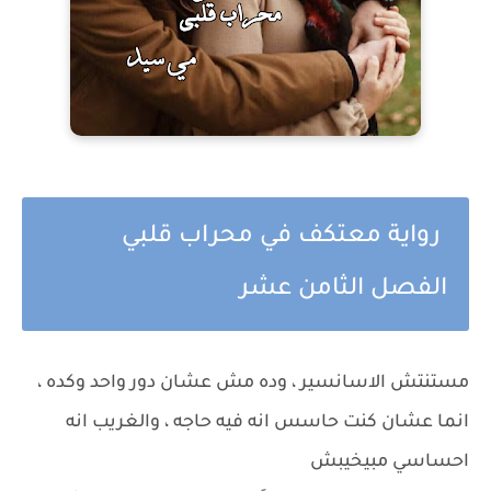
رواية معتكف في محراب قلبي
الفصل الثامن عشر
مستنتش الاسانسير ، وده مش عشان دور واحد وكده ،
انما عشان كنت حاسس انه فيه حاجه ، والغريب انه
احساسي مبيخيبش